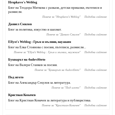
Hrupkavo's Weblog
Блог на Теодора Миткова с разкази, детски приказки, пътеписи и
размисли.
Повече за "
Hrupkavo's Weblog
"
Подобни сайтове
Даниел Смилов
Блог за политика, изкуство и шахмат.
Повече за "
Даниел Смилов
"
Подобни сайтове
Ellyst's Weblog : Гръм и мълнии, наужким
Блог на Елка Стоянова с поезия, пътеписи, размисли...
Повече за "
Ellyst's Weblog : Гръм и мълнии, наужким
"
Подобни сайтове
Букварът на 4udovi6teto
Блог на Валери Станков за поезия.
Повече за "
Букварът на 4udovi6teto
"
Подобни сайтове
Под игото
Блог на Александър Секулов за литература.
Повече за "
Под игото
"
Подобни сайтове
Кристиан Ковачев
Блог на Кристиан Ковачев за литература и публицистика.
Повече за "
Кристиан Ковачев
"
Подобни сайтове