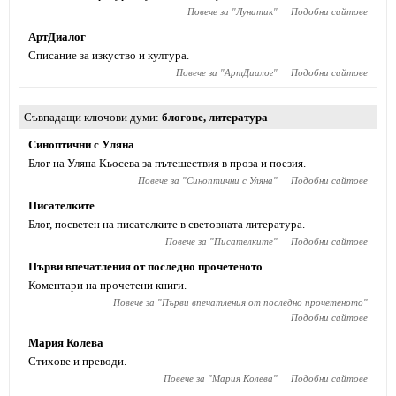
Повече за "
Лунатик
"
Подобни сайтове
АртДиалог
Списание за изкуство и култура.
Повече за "
АртДиалог
"
Подобни сайтове
Съвпадащи ключови думи
блогове
,
литература
Синоптични с Уляна
Блог на Уляна Кьосева за пътешествия в проза и поезия.
Повече за "
Синоптични с Уляна
"
Подобни сайтове
Писателките
Блог, посветен на писателките в световната литература.
Повече за "
Писателките
"
Подобни сайтове
Първи впечатления от последно прочетеното
Коментари на прочетени книги.
Повече за "
Първи впечатления от последно прочетеното
"
Подобни сайтове
Мария Колева
Стихове и преводи.
Повече за "
Мария Колева
"
Подобни сайтове