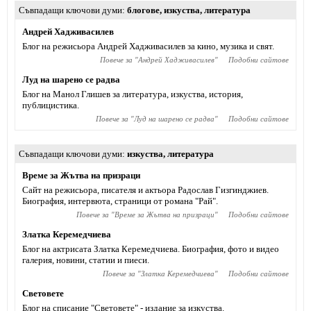
Съвпадащи ключови думи
блогове
,
изкуства
,
литература
Андрей Хадживасилев
Блог на режисьора Андрей Хадживасилев за кино, музика и свят.
Повече за "
Андрей Хадживасилев
"
Подобни сайтове
Луд на шарено се радва
Блог на Манол Глишев за литература, изкуства, история,
публицистика.
Повече за "
Луд на шарено се радва
"
Подобни сайтове
Съвпадащи ключови думи
изкуства
,
литература
Време за Жътва на призраци
Сайт на режисьора, писателя и актьора Радослав Гизгинджиев‎.
Биография, интервюта, страници от романа "Рай".
Повече за "
Време за Жътва на призраци
"
Подобни сайтове
Златка Керемедчиева
Блог на актрисата Златка Керемедчиева. Биография, фото и видео
галерия, новини, статии и пиеси.
Повече за "
Златка Керемедчиева
"
Подобни сайтове
Световете
Блог на списание "Световете" - издание за изкуства.