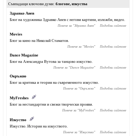
Съвпадащи ключови думи
блогове
,
изкуства
Здравко Анев
Блог на художника Здравко Анев с негови картини, изложби, видео.
Повече за "
Здравко Анев
"
Подобни сайтове
Movies
Блог за кино на Николай Стаматов.
Повече за "
Movies
"
Подобни сайтове
Dance Magazine
Блог на Александра Вутова за танцово изкуство.
Повече за "
Dance Magazine
"
Подобни сайтове
Окръжно
Блог за критика и теория на съвременното изкуство.
Повече за "
Окръжно
"
Подобни сайтове
MyFreshes
Блог за нестандартни и свежи творчески прояви.
Повече за "
MyFreshes
"
Подобни сайтове
Изкуство
Изкуство. История на изкуството.
Повече за "
Изкуство
"
Подобни сайтове