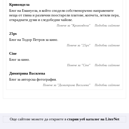
Кривондела
Блог на Емануела, в който споделя собственоръчно направените
неща от глина и различни поостарели платове, копчета, летяли пера,
откраднати думи и следобедни чайове.
Повече за "
Кривондела
"
Подобни сайтове
25ps
Блог на Тодор Петров за кино.
Повече за "
25ps
"
Подобни сайтове
Cine
Блог за кино.
Повече за "
Cine
"
Подобни сайтове
Димитрина Василева
Блог за авторска фотография.
Повече за "
Димитрина Василева
"
Подобни сайтове
Още сайтове можете да откриете в
стария уеб каталог на LiterNet