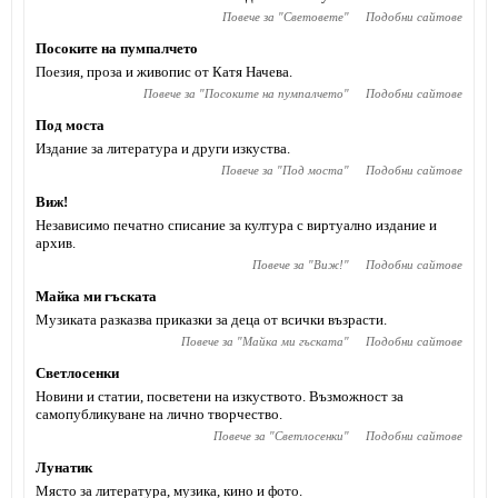
Повече за "
Световете
"
Подобни сайтове
Посоките на пумпалчето
Поезия, проза и живопис от Катя Начева.
Повече за "
Посоките на пумпалчето
"
Подобни сайтове
Под моста
Издание за литература и други изкуства.
Повече за "
Под моста
"
Подобни сайтове
Виж!
Независимо печатно списание за култура с виртуално издание и
архив.
Повече за "
Виж!
"
Подобни сайтове
Майка ми гъската
Музиката разказва приказки за деца от всички възрасти.
Повече за "
Майка ми гъската
"
Подобни сайтове
Светлосенки
Новини и статии, посветени на изкуството. Възможност за
самопубликуване на лично творчество.
Повече за "
Светлосенки
"
Подобни сайтове
Лунатик
Място за литература, музика, кино и фото.