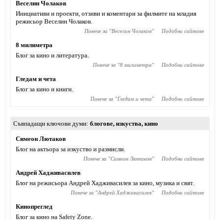
Веселин Чолаков
Инициативи и проекти, отзиви и коментари за филмите на младия
режисьор Веселин Чолаков.
Повече за "
Веселин Чолаков
"
Подобни сайтове
8 милиметра
Блог за кино и литература.
Повече за "
8 милиметра
"
Подобни сайтове
Гледам и чета
Блог за кино и книги.
Повече за "
Гледам и чета
"
Подобни сайтове
Съвпадащи ключови думи
блогове
,
изкуства
,
кино
Симеон Лютаков
Блог на актьора за изкуство и размисли.
Повече за "
Симеон Лютаков
"
Подобни сайтове
Андрей Хадживасилев
Блог на режисьора Андрей Хадживасилев за кино, музика и свят.
Повече за "
Андрей Хадживасилев
"
Подобни сайтове
Кинопреглед
Блог за кино на Safety Zone.