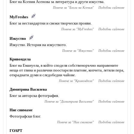
Блог на Ксения Асенова за литература и други изкуства.
Повече за "
Блога на Ксения
"
Подобни сайтове
MyFreshes
Блог за нестандартни и свежи творчески прояви.
Повече за "
MyFreshes
"
Подобни сайтове
Изкуство
Изкуство. История на изкуството.
Повече за "
Изкуство
"
Подобни сайтове
Кривондела
Блог на Емануела, в който споделя собственоръчно направените
неща от глина и различни поостарели платове, копчета, летяли пера,
откраднати думи и следобедни чайове.
Повече за "
Кривондела
"
Подобни сайтове
Димитрина Василева
Блог за авторска фотография.
Повече за "
Димитрина Василева
"
Подобни сайтове
Ние снимаме
Фотографски блог.
Повече за "
Ние снимаме
"
Подобни сайтове
ГОАРТ