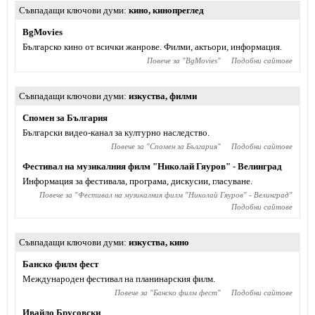
Съвпадащи ключови думи
кино
,
кинопреглед
BgMovies
Българско кино от всички жанрове. Филми, актьори, информация.
Повече за "
BgMovies
"
Подобни сайтове
Съвпадащи ключови думи
изкуства
,
филми
Спомен за България
Български видео-канал за културно наследство.
Повече за "
Спомен за България
"
Подобни сайтове
Фестивал на музикалния филм "Николай Гяуров" - Велинград
Информация за фестивала, програма, дискусии, гласуване.
Повече за "
Фестивал на музикалния филм "Николай Гяуров" - Велинград
"
Подобни сайтове
Съвпадащи ключови думи
изкуства
,
кино
Банско филм фест
Международен фестивал на планинарския филм.
Повече за "
Банско филм фест
"
Подобни сайтове
Ивайло Брусовски