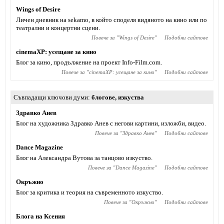
Wings of Desire
Личен дневник на sekamo, в който споделя видяното на кино или по
театрални и концертни сцени.
Повече за "
Wings of Desire
"
Подобни сайтове
cinemaXP: усещане за кино
Блог за кино, продължение на проект Info-Film.com.
Повече за "
cinemaXP: усещане за кино
"
Подобни сайтове
Съвпадащи ключови думи
блогове
,
изкуства
Здравко Анев
Блог на художника Здравко Анев с негови картини, изложби, видео.
Повече за "
Здравко Анев
"
Подобни сайтове
Dance Magazine
Блог на Александра Вутова за танцово изкуство.
Повече за "
Dance Magazine
"
Подобни сайтове
Окръжно
Блог за критика и теория на съвременното изкуство.
Повече за "
Окръжно
"
Подобни сайтове
Блога на Ксения