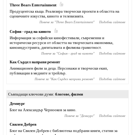
Тhree Bears Entertainment
Продуцентска къща. Реализира творчески проекти в областта на
сценичните изкуства, киното и телевизията.
Повече за "
Тhree Bears Entertainment
"
Подобни сайтове
София - град на киното
Информация за софийски кинофестивали, съвременни и
исторически ресурси от областта на творческата икономика,
киноиндустрията, дигиталната и филмова грамотност.
Повече за "
София - град на киното
"
Подобни сайтове
Как Сърдел направи ремонт
Анимационен филм за деца. Персонажи и творчески екип,
публикации в медиите и трейлър.
Повече за "
Как Сърдел направи ремонт
"
Подобни сайтове
Съвпадащи ключови думи
блогове
,
филми
Демиург
Блог на Александър Чернооков за кино.
Повече за "
Демиург
"
Подобни сайтове
Свилен Добрев
Блог на Свилен Добрев с библиотека подбрани книги, статии за