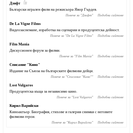
Дзифт
Български игрален филм на режисьора Явор Гърдев.
Повече за "
Дзифт
"
Подобни сайтове
De La Vigne Films
Видеозаснемане, изработка на сценарии и продуцентска дейност.
Повече за "
De La Vigne Films
"
Подобни сайтове
Film Mania
Дискусионен форум за филми.
Повече за "
Film Mania
"
Подобни сайтове
Списание "Кино"
Издание на Съюза на българските филмови дейци.
Повече за "
Списание "Кино"
"
Подобни сайтове
Lost Vulgaros
Продуцентска къща за независимо кино.
Повече за "
Lost Vulgaros
"
Подобни сайтове
Кирил Варийски
Киноактьор. Биография, стихове и галерия снимки с неговите
филмови герои.
Повече за "
Кирил Варийски
"
Подобни сайтове