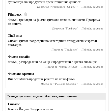
аудиовизуални продукти и презентационна дейност.
Повече за "
Аудиовидео "Орфей"
"
Подобни сайтове
Filmboxx
Филми, трейлъри на филми, филмови новини, личности. Програма
на кината.
Повече за "
Filmboxx
"
Подобни сайтове
TheBasics
Онлайн филми, подредени по категории и придружени с кратки
анотации.
Повече за "
TheBasics
"
Подобни сайтове
Филми-онлайн
Филми, разпределени по жанр и представени с кратка анотация.
Повече за "
Филми-онлайн
"
Подобни сайтове
Филмова критика
Вихрен Митев представя ревюта на нови филми.
Повече за "
Филмова критика
"
Подобни сайтове
Съвпадащи ключови думи
блогове
,
кино
,
филми
Cineaste
Блог на Йордан Тодоров за кино.