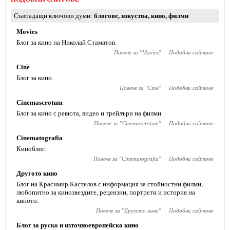
Съвпадащи ключови думи
блогове
,
изкуства
,
кино
,
филми
Movies
Блог за кино на Николай Стаматов.
Повече за "
Movies
"
Подобни сайтове
Cine
Блог за кино.
Повече за "
Cine
"
Подобни сайтове
Cinemascrotum
Блог за кино с ревюта, видео и трейлъри на филми.
Повече за "
Cinemascrotum
"
Подобни сайтове
Cinematografia
Киноблог.
Повече за "
Cinematografia
"
Подобни сайтове
Другото кино
Блог на Красимир Кастелов с информация за стойностни филми,
любопитно за кинозвездите, рецензии, портрети и история на
киното.
Повече за "
Другото кино
"
Подобни сайтове
Блог за руско и източноевропейско кино