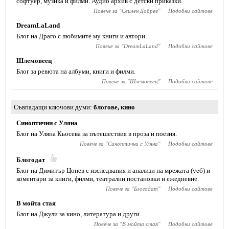
софтуер, музика и филми. Аудио архив с детски приказки.
Повече за "
Свилен Добрев
"
Подобни сайтове
DreamLaLand
Блог на Драго с любимите му книги и автори.
Повече за "
DreamLaLand
"
Подобни сайтове
Шлемовеец
Блог за ревюта на албуми, книги и филми.
Повече за "
Шлемовеец
"
Подобни сайтове
Съвпадащи ключови думи
блогове
,
кино
Синоптични с Уляна
Блог на Уляна Кьосева за пътешествия в проза и поезия.
Повече за "
Синоптични с Уляна
"
Подобни сайтове
Блогодат
Блог на Димитър Цонев с изследвания и анализи на мрежата (уеб) и
коментари за книги, филми, театрални постановки и ежедневие.
Повече за "
Блогодат
"
Подобни сайтове
В мойта стая
Блог на Джули за кино, литература и други.
Повече за "
В мойта стая
"
Подобни сайтове