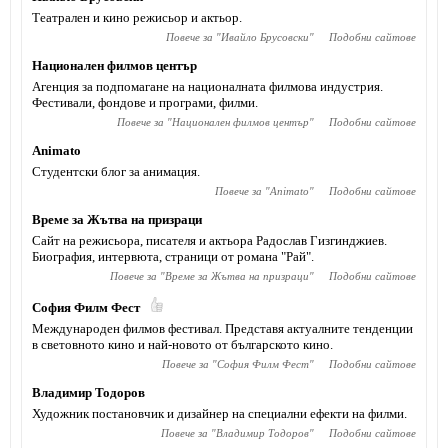
Театрален и кино режисьор и актьор.
Повече за "
Ивайло Брусовски
"
Подобни сайтове
Национален филмов център
Агенция за подпомагане на националната филмова индустрия.
Фестивали, фондове и програми, филми.
Повече за "
Национален филмов център
"
Подобни сайтове
Animato
Студентски блог за анимация.
Повече за "
Animato
"
Подобни сайтове
Време за Жътва на призраци
Сайт на режисьора, писателя и актьора Радослав Гизгинджиев‎.
Биография, интервюта, страници от романа "Рай".
Повече за "
Време за Жътва на призраци
"
Подобни сайтове
София Филм Фест
Международен филмов фестивал. Представя актуалните тенденции
в световното кино и най-новото от българското кино.
Повече за "
София Филм Фест
"
Подобни сайтове
Владимир Тодоров
Художник постановчик и дизайнер на специални ефекти на филми.
Повече за "
Владимир Тодоров
"
Подобни сайтове