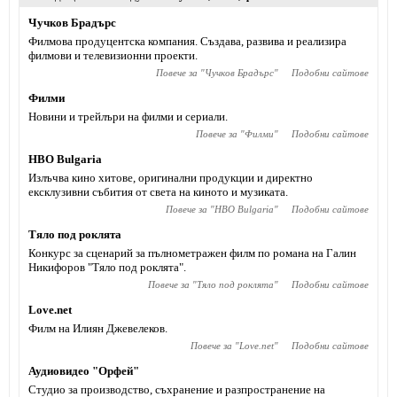
Чучков Брадърс
Филмова продуцентска компания. Създава, развива и реализира
филмови и телевизионни проекти.
Повече за "
Чучков Брадърс
"
Подобни сайтове
Филми
Новини и трейлъри на филми и сериали.
Повече за "
Филми
"
Подобни сайтове
HBO Bulgaria
Излъчва кино хитове, оригинални продукции и директно
ексклузивни събития от света на киното и музиката.
Повече за "
HBO Bulgaria
"
Подобни сайтове
Тяло под роклята
Конкурс за сценарий за пълнометражен филм по романа на Галин
Никифоров "Тяло под роклята".
Повече за "
Тяло под роклята
"
Подобни сайтове
Love.net
Филм на Илиян Джевелеков.
Повече за "
Love.net
"
Подобни сайтове
Аудиовидео "Орфей"
Студио за производство, съхранение и разпространение на