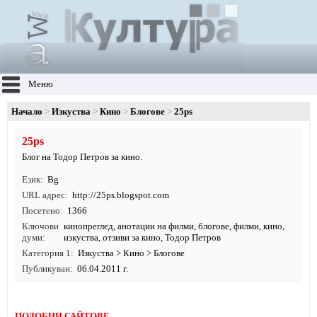
Меню
Начало
Изкуства
Кино
Блогове
25ps
25ps
Блог на Тодор Петров за кино.
Език
Bg
URL адрес
http:/
/
25ps.
blogspot.
com
Посетено
1366
Ключови
кинопреглед
,
анотации на филми
,
блогове
,
филми
,
кино
,
думи
изкуства
, отзиви за кино, Тодор Петров
Категория 1
Изкуства
>
Кино
>
Блогове
Публикуван
06.04.2011 г.
ПОДОБНИ САЙТОВЕ