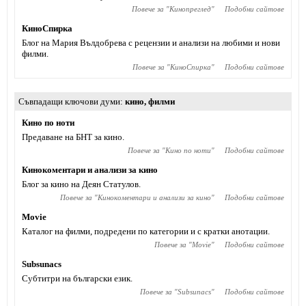
Повече за "
Кинопреглед
"
Подобни сайтове
КиноСпирка
Блог на Мария Вълдобрева с рецензии и анализи на любими и нови
филми.
Повече за "
КиноСпирка
"
Подобни сайтове
Съвпадащи ключови думи
кино
,
филми
Кино по ноти
Предаване на БНТ за кино.
Повече за "
Кино по ноти
"
Подобни сайтове
Кинокоментари и анализи за кино
Блог за кино на Деян Статулов.
Повече за "
Кинокоментари и анализи за кино
"
Подобни сайтове
Movie
Каталог на филми, подредени по категории и с кратки анотации.
Повече за "
Movie
"
Подобни сайтове
Subsunacs
Субтитри на български език.
Повече за "
Subsunacs
"
Подобни сайтове