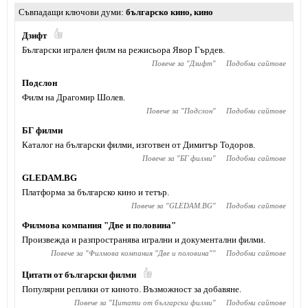
Съвпадащи ключови думи
българско кино
,
кино
Дзифт
Български игрален филм на режисьора Явор Гърдев.
Повече за "
Дзифт
"
Подобни сайтове
Подслон
Филм на Драгомир Шолев.
Повече за "
Подслон
"
Подобни сайтове
БГ филми
Каталог на български филми, изготвен от Димитър Тодоров.
Повече за "
БГ филми
"
Подобни сайтове
GLEDAM.BG
Платформа за българско кино и тетър.
Повече за "
GLEDAM.BG
"
Подобни сайтове
Филмова компания "Две и половина"
Произвежда и разпространява игрални и документални филми.
Повече за "
Филмова компания "Две и половина"
"
Подобни сайтове
Цитати от български филми
Популярни реплики от киното. Възможност за добавяне.
Повече за "
Цитати от български филми
"
Подобни сайтове