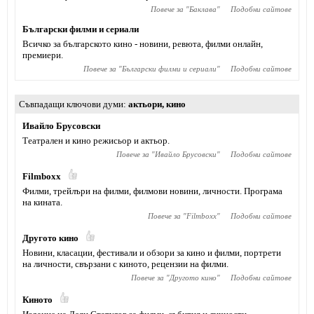
Повече за "
Баклава
"
Подобни сайтове
Български филми и сериали
Всичко за българското кино - новини, ревюта, филми онлайн,
премиери.
Повече за "
Български филми и сериали
"
Подобни сайтове
Съвпадащи ключови думи
актьори
,
кино
Ивайло Брусовски
Театрален и кино режисьор и актьор.
Повече за "
Ивайло Брусовски
"
Подобни сайтове
Filmboxx
Филми, трейлъри на филми, филмови новини, личности. Програма
на кината.
Повече за "
Filmboxx
"
Подобни сайтове
Другото кино
Новини, класации, фестивали и обзори за кино и филми, портрети
на личности, свързани с киното, рецензии на филми.
Повече за "
Другото кино
"
Подобни сайтове
Киното