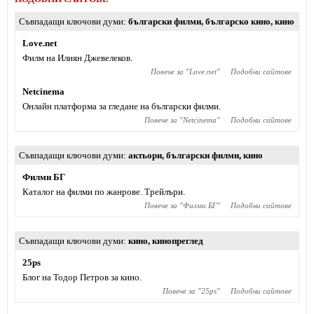
Съвпадащи ключови думи
български филми
,
българско кино
,
кино
Love.net
Филм на Илиян Джевелеков.
Повече за "
Love.net
"
Подобни сайтове
Netcinema
Онлайн платформа за гледане на български филми.
Повече за "
Netcinema
"
Подобни сайтове
Съвпадащи ключови думи
актьори
,
български филми
,
кино
Филми БГ
Каталог на филми по жанрове. Трейлъри.
Повече за "
Филми БГ
"
Подобни сайтове
Съвпадащи ключови думи
кино
,
кинопреглед
25ps
Блог на Тодор Петров за кино.
Повече за "
25ps
"
Подобни сайтове