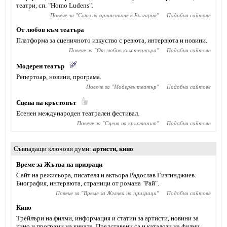
театри, сп. "Homo Ludens".
Повече за "
Съюз на артистите в България
"
Подобни сайтове
От любов към театъра
Платформа за сценичното изкуство с ревюта, интервюта и новини.
Повече за "
От любов към театъра
"
Подобни сайтове
Модерен театър
Репертоар, новини, програма.
Повече за "
Модерен театър
"
Подобни сайтове
Сцена на кръстопът
Есенен международен театрален фестивал.
Повече за "
Сцена на кръстопът
"
Подобни сайтове
Съвпадащи ключови думи
артисти
,
кино
Време за Жътва на призраци
Сайт на режисьора, писателя и актьора Радослав Гизгинджиев‎.
Биография, интервюта, страници от романа "Рай".
Повече за "
Време за Жътва на призраци
"
Подобни сайтове
Кино
Трейлъри на филми, информация и статии за артисти, новини за
кино и програми на кината. Представени са и каталози на филми,