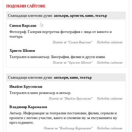
ПОДОБНИ САЙТОВЕ
Съвпадащи ключови думи
актьори
,
артисти
,
кино
,
театър
Симон Варсано
Фотограф. Галерия портретна фотография с лица от киното и
театъра.
Повече за "
Симон Варсано
"
Подобни сайтове
Христо Шопов
Театрален и киноактьор. Биография, филми и други изяви.
Повече за "
Христо Шопов
"
Подобни сайтове
Съвпадащи ключови думи
актьори
,
кино
,
театър
Ивайло Брусовски
Театрален и кино режисьор и актьор.
Повече за "
Ивайло Брусовски
"
Подобни сайтове
Владимир Карамазов
Актьор. Информация за театрални постановки, филми, сериали и
проекти с негово участие, както и спомени му за пътуванията му
през годините.
Повече за "
Владимир Карамазов
"
Подобни сайтове