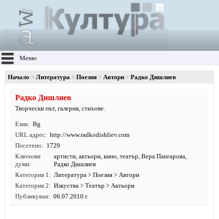
Меню
Начало
Литература
Поезия
Автори
Радко Дишлиев
Радко Дишлиев
Творчески път, галерия, стихове.
Език
Bg
URL адрес
http:/
/
www.
radkodishliev.
com
Посетено
1729
Ключови
артисти
,
актьори
,
кино
,
театър
, Вера Пангарова,
думи
Радко Дишлиев
Категория 1
Литература
>
Поезия
>
Автори
Категория 2
Изкуства
>
Театър
>
Актьори
Публикуван
06.07.2010 г.