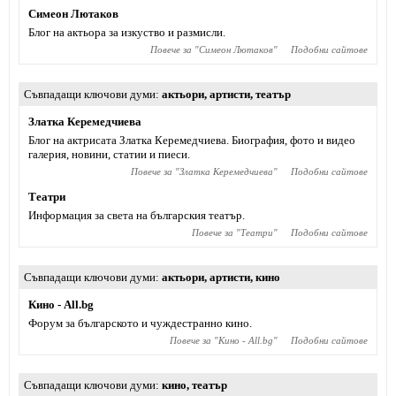
Симеон Лютаков
Блог на актьора за изкуство и размисли.
Повече за "
Симеон Лютаков
"
Подобни сайтове
Съвпадащи ключови думи
актьори
,
артисти
,
театър
Златка Керемедчиева
Блог на актрисата Златка Керемедчиева. Биография, фото и видео
галерия, новини, статии и пиеси.
Повече за "
Златка Керемедчиева
"
Подобни сайтове
Театри
Информация за света на българския театър.
Повече за "
Театри
"
Подобни сайтове
Съвпадащи ключови думи
актьори
,
артисти
,
кино
Кино - All.bg
Форум за българското и чуждестранно кино.
Повече за "
Кино - All.bg
"
Подобни сайтове
Съвпадащи ключови думи
кино
,
театър