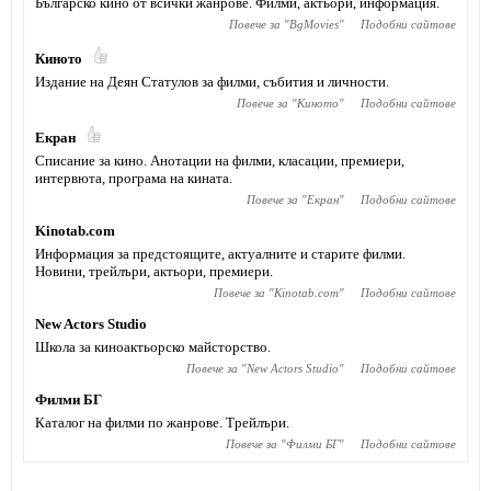
Българско кино от всички жанрове. Филми, актьори, информация.
Повече за "
BgMovies
"
Подобни сайтове
Киното
Издание на Деян Статулов за филми, събития и личности.
Повече за "
Киното
"
Подобни сайтове
Екран
Списание за кино. Анотации на филми, класации, премиери,
интервюта, програма на кината.
Повече за "
Екран
"
Подобни сайтове
Kinotab.com
Информация за предстоящите, актуалните и старите филми.
Новини, трейлъри, актьори, премиери.
Повече за "
Kinotab.com
"
Подобни сайтове
New Actors Studio
Школа за киноактьорско майсторство.
Повече за "
New Actors Studio
"
Подобни сайтове
Филми БГ
Каталог на филми по жанрове. Трейлъри.
Повече за "
Филми БГ
"
Подобни сайтове