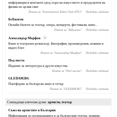
информация и контакти сред хора на изкуството и продуценти на
филми по целия свят.
Повече за "
International Talent Club (ITC)
"
Подобни сайтове
БгБилети
Онлайн билети за театър, опера, концерти, фестивали, кино...
Повече за "
БгБилети
"
Подобни сайтове
Александър Морфов
Кино и театрален режисьор. Биография, произведения, новини и
видео блог.
Повече за "
Александър Морфов
"
Подобни сайтове
Под моста
Издание за литература и други изкуства.
Повече за "
Под моста
"
Подобни сайтове
GLEDAM.BG
Платформа за българско кино и тетър.
Повече за "
GLEDAM.BG
"
Подобни сайтове
Съвпадащи ключови думи
артисти
,
театър
Съюз на артистите в България
Информация за организацията и за българския театър, новини,