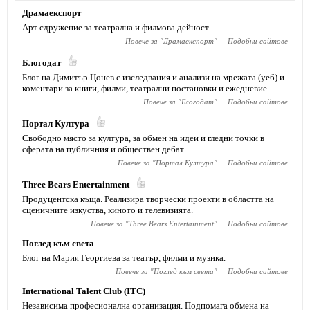
Драмаекспорт
Арт сдружение за театрална и филмова дейност.
Повече за "
Драмаекспорт
"
Подобни сайтове
Блогодат
Блог на Димитър Цонев с изследвания и анализи на мрежата (уеб) и
коментари за книги, филми, театрални постановки и ежедневие.
Повече за "
Блогодат
"
Подобни сайтове
Портал Култура
Свободно място за култура, за обмен на идеи и гледни точки в
сферата на публичния и обществен дебат.
Повече за "
Портал Култура
"
Подобни сайтове
Тhree Bears Entertainment
Продуцентска къща. Реализира творчески проекти в областта на
сценичните изкуства, киното и телевизията.
Повече за "
Тhree Bears Entertainment
"
Подобни сайтове
Поглед към света
Блог на Мария Георгиева за театър, филми и музика.
Повече за "
Поглед към света
"
Подобни сайтове
International Talent Club (ITC)
Независима професионална организация. Подпомага обмена на