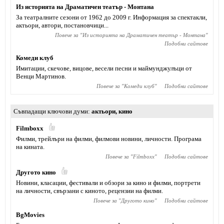
Из историята на Драматичен театър - Монтана
За театралните сезони от 1962 до 2009 г. Информация за спектакли,
актьори, автори, постановчици...
Повече за "
Из историята на Драматичен театър - Монтана
"
Подобни сайтове
Комеди клуб
Имитации, скечове, вицове, весели песни и маймунджулъци от
Венци Мартинов.
Повече за "
Комеди клуб
"
Подобни сайтове
Съвпадащи ключови думи
актьори
,
кино
Filmboxx
Филми, трейлъри на филми, филмови новини, личности. Програма
на кината.
Повече за "
Filmboxx
"
Подобни сайтове
Другото кино
Новини, класации, фестивали и обзори за кино и филми, портрети
на личности, свързани с киното, рецензии на филми.
Повече за "
Другото кино
"
Подобни сайтове
BgMovies