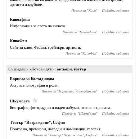
артисти и клубове.
Повече за "
Кино
"
Подобни сайтове
Киноафиш
Информация за света на киното.
Повече за "
Киноафиш
"
Подобни сайтове
КиноФен
Сайт за кино. Филми, трейлъри, артисти.
Повече за "
КиноФен
"
Подобни сайтове
Съвпадащи ключови думи
актьори
,
театър
Борислава Костадинова
Актриса. Биография и роли.
Повече за "
Борислава Костадинова
"
Подобни сайтове
Шкумбата
Биография, фото, аудио и видео албуми, отзиви в пресата.
Повече за "
Шкумбата
"
Подобни сайтове
Театър "Възраждане", София
Програма, премиери, награди и номинации, галерия.
Повече за "
Театър "Възраждане", София
"
Подобни сайтове