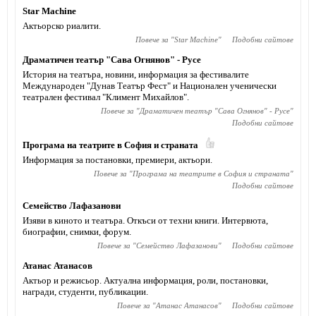
Star Machine
Актьорско риалити.
Повече за "
Star Machine
"
Подобни сайтове
Драматичен театър "Сава Огнянов" - Русе
История на театъра, новини, информация за фестивалите
Международен "Дунав Театър Фест" и Национален ученически
театрален фестивал "Климент Михайлов".
Повече за "
Драматичен театър "Сава Огнянов" - Русе
"
Подобни сайтове
Програма на театрите в София и страната
Информация за постановки, премиери, актьори.
Повече за "
Програма на театрите в София и страната
"
Подобни сайтове
Семейство Лафазанови
Изяви в киното и театъра. Откъси от техни книги. Интервюта,
биографии, снимки, форум.
Повече за "
Семейство Лафазанови
"
Подобни сайтове
Атанас Атанасов
Актьор и режисьор. Актуална информация, роли, постановки,
награди, студенти, публикации.
Повече за "
Атанас Атанасов
"
Подобни сайтове