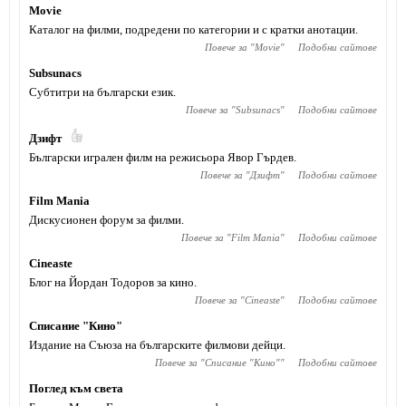
Movie
Каталог на филми, подредени по категории и с кратки анотации.
Повече за "
Movie
"
Подобни сайтове
Subsunacs
Субтитри на български език.
Повече за "
Subsunacs
"
Подобни сайтове
Дзифт
Български игрален филм на режисьора Явор Гърдев.
Повече за "
Дзифт
"
Подобни сайтове
Film Mania
Дискусионен форум за филми.
Повече за "
Film Mania
"
Подобни сайтове
Cineaste
Блог на Йордан Тодоров за кино.
Повече за "
Cineaste
"
Подобни сайтове
Списание "Кино"
Издание на Съюза на българските филмови дейци.
Повече за "
Списание "Кино"
"
Подобни сайтове
Поглед към света