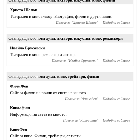
Съвпадащи ключови думи
актьори
,
изкуства
,
кино
,
филми
Христо Шопов
Театрален и киноактьор. Биография, филми и други изяви.
Повече за "
Христо Шопов
"
Подобни сайтове
Съвпадащи ключови думи
актьори
,
изкуства
,
кино
,
режисьори
Ивайло Брусовски
Театрален и кино режисьор и актьор.
Повече за "
Ивайло Брусовски
"
Подобни сайтове
Съвпадащи ключови думи
кино
,
трейлъри
,
филми
ФилмФен
Сайт за филми и новини от света на киното.
Повече за "
ФилмФен
"
Подобни сайтове
Киноафиш
Информация за света на киното.
Повече за "
Киноафиш
"
Подобни сайтове
КиноФен
Сайт за кино. Филми, трейлъри, артисти.