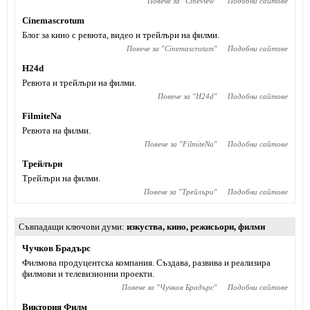
Повече за "
Cineview
"
Подобни сайтове
Cinemascrotum
Блог за кино с ревюта, видео и трейлъри на филми.
Повече за "
Cinemascrotum
"
Подобни сайтове
H24d
Ревюта и трейлъри на филми.
Повече за "
H24d
"
Подобни сайтове
FilmiteNa
Ревюта на филми.
Повече за "
FilmiteNa
"
Подобни сайтове
Трейлъри
Трейлъри на филми.
Повече за "
Трейлъри
"
Подобни сайтове
Съвпадащи ключови думи
изкуства
,
кино
,
режисьори
,
филми
Чучков Брадърс
Филмова продуцентска компания. Създава, развива и реализира
филмови и телевизионни проекти.
Повече за "
Чучков Брадърс
"
Подобни сайтове
Виктория Филм