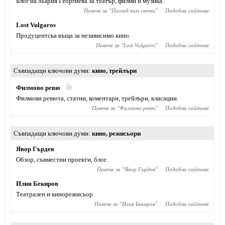
Блог на Мария Георгиева за театър, филми и музика.
Повече за "
Поглед към света
"
Подобни сайтове
Lost Vulgaros
Продуцентска къща за независимо кино.
Повече за "
Lost Vulgaros
"
Подобни сайтове
Съвпадащи ключови думи
кино
,
трейлъри
Филмово ревю
Филмови ревюта, статии, коментари, трейлъри, класации.
Повече за "
Филмово ревю
"
Подобни сайтове
Съвпадащи ключови думи
кино
,
режисьори
Явор Гърдев
Обзор, съвместни проекти, блог.
Повече за "
Явор Гърдев
"
Подобни сайтове
Илия Бекиров
Театрален и кинорежисьор.
Повече за "
Илия Бекиров
"
Подобни сайтове