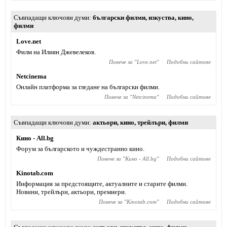
Съвпадащи ключови думи
български филми
,
изкуства
,
кино
,
филми
Love.net
Филм на Илиян Джевелеков.
Повече за "
Love.net
"
Подобни сайтове
Netcinema
Онлайн платформа за гледане на български филми.
Повече за "
Netcinema
"
Подобни сайтове
Съвпадащи ключови думи
актьори
,
кино
,
трейлъри
,
филми
Кино - All.bg
Форум за българското и чуждестранно кино.
Повече за "
Кино - All.bg
"
Подобни сайтове
Kinotab.com
Информация за предстоящите, актуалните и старите филми.
Новини, трейлъри, актьори, премиери.
Повече за "
Kinotab.com
"
Подобни сайтове