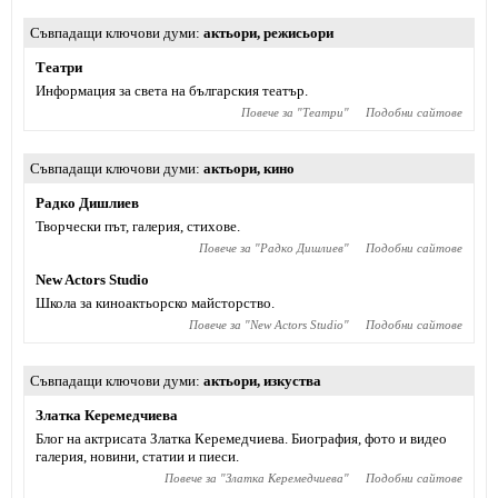
Съвпадащи ключови думи
актьори
,
режисьори
Театри
Информация за света на българския театър.
Повече за "
Театри
"
Подобни сайтове
Съвпадащи ключови думи
актьори
,
кино
Радко Дишлиев
Творчески път, галерия, стихове.
Повече за "
Радко Дишлиев
"
Подобни сайтове
New Actors Studio
Школа за киноактьорско майсторство.
Повече за "
New Actors Studio
"
Подобни сайтове
Съвпадащи ключови думи
актьори
,
изкуства
Златка Керемедчиева
Блог на актрисата Златка Керемедчиева. Биография, фото и видео
галерия, новини, статии и пиеси.
Повече за "
Златка Керемедчиева
"
Подобни сайтове