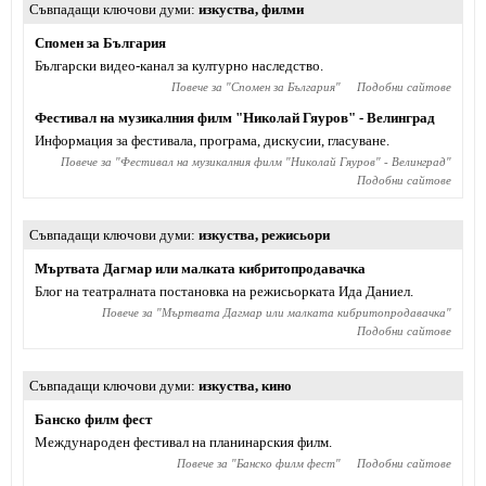
Съвпадащи ключови думи
изкуства
,
филми
Спомен за България
Български видео-канал за културно наследство.
Повече за "
Спомен за България
"
Подобни сайтове
Фестивал на музикалния филм "Николай Гяуров" - Велинград
Информация за фестивала, програма, дискусии, гласуване.
Повече за "
Фестивал на музикалния филм "Николай Гяуров" - Велинград
"
Подобни сайтове
Съвпадащи ключови думи
изкуства
,
режисьори
Мъртвата Дагмар или малката кибритопродавачка
Блог на театралната постановка на режисьорката Ида Даниел.
Повече за "
Мъртвата Дагмар или малката кибритопродавачка
"
Подобни сайтове
Съвпадащи ключови думи
изкуства
,
кино
Банско филм фест
Международен фестивал на планинарския филм.
Повече за "
Банско филм фест
"
Подобни сайтове