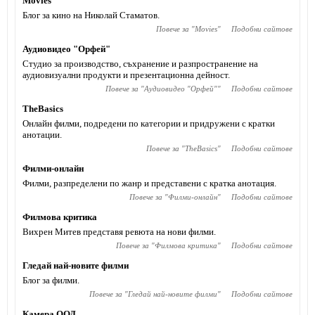
Movies
Блог за кино на Николай Стаматов.
Повече за "
Movies
"
Подобни сайтове
Аудиовидео "Орфей"
Студио за производство, съхранение и разпространение на
аудиовизуални продукти и презентационна дейност.
Повече за "
Аудиовидео "Орфей"
"
Подобни сайтове
TheBasics
Онлайн филми, подредени по категории и придружени с кратки
анотации.
Повече за "
TheBasics
"
Подобни сайтове
Филми-онлайн
Филми, разпределени по жанр и представени с кратка анотация.
Повече за "
Филми-онлайн
"
Подобни сайтове
Филмова критика
Вихрен Митев представя ревюта на нови филми.
Повече за "
Филмова критика
"
Подобни сайтове
Гледай най-новите филми
Блог за филми.
Повече за "
Гледай най-новите филми
"
Подобни сайтове
Камера ООД