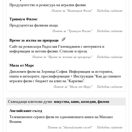
Продуцентство и режисура на игрални филми.
Повече за "
Виктория Филм
"
Подобни сайтове
Тривиум Филмс
Продуцентска филмова къща.
Повече за "
Тривиум Филмс
"
Подобни сайтове
Време за жътва на призраци
Сайт на режисьора Радослав Гизгинджиев с интервюта и
информация за негови филми. Стихове и проза.
Повече за "
Време за жътва на призраци
"
Подобни сайтове
Мила от Марс
Дипломен филм на Зорница София. Информация за историята,
екипа и актьорите, пресинформация + Инструкция "Как да снимате
игрален филм с бюджет на клип на "Каризма".
Повече за "
Мила от Марс
"
Подобни сайтове
Съвпадащи ключови думи
изкуства
,
кино
,
комедия
,
филми
Английският съсед
Телевизионен сериен филм по едноименната книга на Михаил
Вешим.
Повече за "
Английският съсед
"
Подобни сайтове