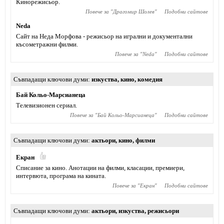
Кинорежисьор.
Повече за "
Драгомир Шолев
"
Подобни сайтове
Neda
Сайт на Неда Морфова - режисьор на игрални и документални
късометражни филми.
Повече за "
Neda
"
Подобни сайтове
Съвпадащи ключови думи
изкуства
,
кино
,
комедия
Бай Кольо-Марсианеца
Телевизионен сериал.
Повече за "
Бай Кольо-Марсианеца
"
Подобни сайтове
Съвпадащи ключови думи
актьори
,
кино
,
филми
Екран
Списание за кино. Анотации на филми, класации, премиери,
интервюта, програма на кината.
Повече за "
Екран
"
Подобни сайтове
Съвпадащи ключови думи
актьори
,
изкуства
,
режисьори