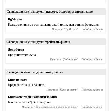
Съвпадащи ключови думи
актьори
,
български филми
,
кино
BgMovies
Българско кино от всички жанрове. Филми, актьори, информация.
Повече за "
BgMovies
"
Подобни сайтове
Съвпадащи ключови думи
трейлъри
,
филми
ДодоФилм
Продуцентска къща.
Повече за "
ДодоФилм
"
Подобни сайтове
Съвпадащи ключови думи
кино
,
филми
Кино по ноти
Предаване на БНТ за кино.
Повече за "
Кино по ноти
"
Подобни сайтове
Кинокоментари и анализи за кино
Блог за кино на Деян Статулов.
Повече за "
Кинокоментари и анализи за кино
"
Подобни сайтове