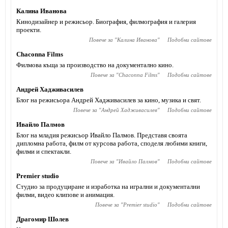
Калина Иванова
Кинодизайнер и режисьор. Биография, филмография и галерия
проекти.
Повече за "
Калина Иванова
"
Подобни сайтове
Chaconna Films
Филмова къща за производство на документално кино.
Повече за "
Chaconna Films
"
Подобни сайтове
Андрей Хадживасилев
Блог на режисьора Андрей Хадживасилев за кино, музика и свят.
Повече за "
Андрей Хадживасилев
"
Подобни сайтове
Ивайло Палмов
Блог на младия режисьор Ивайло Палмов. Представя своята
дипломна работа, филм от курсова работа, споделя любими книги,
филми и спектакли.
Повече за "
Ивайло Палмов
"
Подобни сайтове
Premier studio
Студио за продуциране и изработка на игрални и документални
филми, видео клипове и анимация.
Повече за "
Premier studio
"
Подобни сайтове
Драгомир Шолев