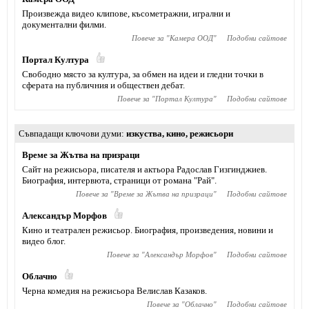
Произвежда видео клипове, късометражни, игрални и
документални филми.
Повече за "
Камера ООД
"
Подобни сайтове
Портал Култура
Свободно място за култура, за обмен на идеи и гледни точки в
сферата на публичния и обществен дебат.
Повече за "
Портал Култура
"
Подобни сайтове
Съвпадащи ключови думи
изкуства
,
кино
,
режисьори
Време за Жътва на призраци
Сайт на режисьора, писателя и актьора Радослав Гизгинджиев‎.
Биография, интервюта, страници от романа "Рай".
Повече за "
Време за Жътва на призраци
"
Подобни сайтове
Александър Морфов
Кино и театрален режисьор. Биография, произведения, новини и
видео блог.
Повече за "
Александър Морфов
"
Подобни сайтове
Облачно
Черна комедия на режисьора Велислав Казаков.
Повече за "
Облачно
"
Подобни сайтове