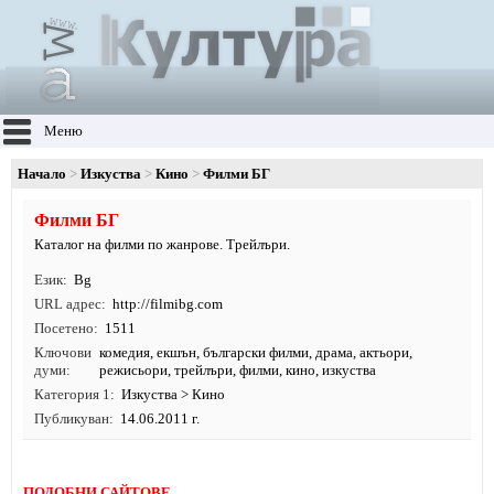
Меню
Начало
Изкуства
Кино
Филми БГ
Филми БГ
Каталог на филми по жанрове. Трейлъри.
Език
Bg
URL адрес
http:/
/
filmibg.
com
Посетено
1511
Ключови
комедия
,
екшън
,
български филми
,
драма
,
актьори
,
думи
режисьори
,
трейлъри
,
филми
,
кино
,
изкуства
Категория 1
Изкуства
>
Кино
Публикуван
14.06.2011 г.
ПОДОБНИ САЙТОВЕ