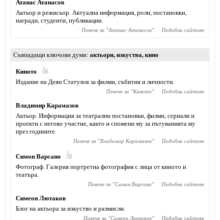
Атанас Атанасов
Актьор и режисьор. Актуална информация, роли, постановки,
награди, студенти, публикации.
Повече за "
Атанас Атанасов
"
Подобни сайтове
Съвпадащи ключови думи
актьори
,
изкуства
,
кино
Киното
Издание на Деян Статулов за филми, събития и личности.
Повече за "
Киното
"
Подобни сайтове
Владимир Карамазов
Актьор. Информация за театрални постановки, филми, сериали и
проекти с негово участие, както и спомени му за пътуванията му
през годините.
Повече за "
Владимир Карамазов
"
Подобни сайтове
Симон Варсано
Фотограф. Галерия портретна фотография с лица от киното и
театъра.
Повече за "
Симон Варсано
"
Подобни сайтове
Симеон Лютаков
Блог на актьора за изкуство и размисли.
Повече за "
Симеон Лютаков
"
Подобни сайтове