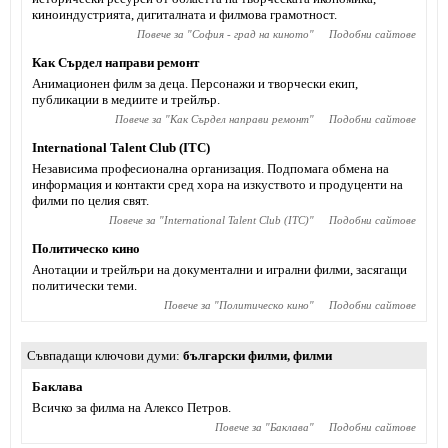
киноиндустрията, дигиталната и филмова грамотност.
Повече за "
София - град на киното
"
Подобни сайтове
Как Сърдел направи ремонт
Анимационен филм за деца. Персонажи и творчески екип,
публикации в медиите и трейлър.
Повече за "
Как Сърдел направи ремонт
"
Подобни сайтове
International Talent Club (ITC)
Независима професионална организация. Подпомага обмена на
информация и контакти сред хора на изкуството и продуценти на
филми по целия свят.
Повече за "
International Talent Club (ITC)
"
Подобни сайтове
Политическо кино
Анотации и трейлъри на документални и игрални филми, засягащи
политически теми.
Повече за "
Политическо кино
"
Подобни сайтове
Съвпадащи ключови думи
български филми
,
филми
Баклава
Всичко за филма на Алексо Петров.
Повече за "
Баклава
"
Подобни сайтове