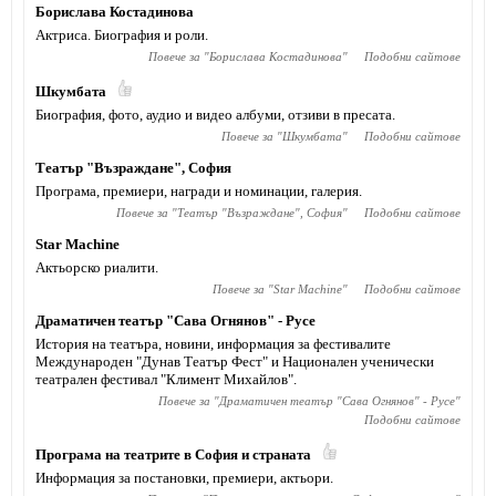
Борислава Костадинова
Актриса. Биография и роли.
Повече за "
Борислава Костадинова
"
Подобни сайтове
Шкумбата
Биография, фото, аудио и видео албуми, отзиви в пресата.
Повече за "
Шкумбата
"
Подобни сайтове
Театър "Възраждане", София
Програма, премиери, награди и номинации, галерия.
Повече за "
Театър "Възраждане", София
"
Подобни сайтове
Star Machine
Актьорско риалити.
Повече за "
Star Machine
"
Подобни сайтове
Драматичен театър "Сава Огнянов" - Русе
История на театъра, новини, информация за фестивалите
Международен "Дунав Театър Фест" и Национален ученически
театрален фестивал "Климент Михайлов".
Повече за "
Драматичен театър "Сава Огнянов" - Русе
"
Подобни сайтове
Програма на театрите в София и страната
Информация за постановки, премиери, актьори.