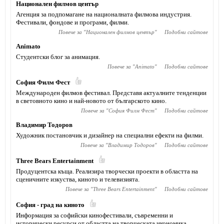
Национален филмов център
Агенция за подпомагане на националната филмова индустрия.
Фестивали, фондове и програми, филми.
Повече за "
Национален филмов център
"
Подобни сайтове
Animato
Студентски блог за анимация.
Повече за "
Animato
"
Подобни сайтове
София Филм Фест
Международен филмов фестивал. Представя актуалните тенденции
в световното кино и най-новото от българското кино.
Повече за "
София Филм Фест
"
Подобни сайтове
Владимир Тодоров
Художник постановчик и дизайнер на специални ефекти на филми.
Повече за "
Владимир Тодоров
"
Подобни сайтове
Тhree Bears Entertainment
Продуцентска къща. Реализира творчески проекти в областта на
сценичните изкуства, киното и телевизията.
Повече за "
Тhree Bears Entertainment
"
Подобни сайтове
София - град на киното
Информация за софийски кинофестивали, съвременни и
исторически ресурси от областта на творческата икономика,