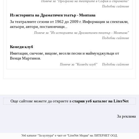
Повече за "
Програма на театрите в София и страната
"
Подобни сайтове
Из историята на Драматичен театър - Монтана
За театралните сезони от 1962 до 2009 г. Информация за спектакли,
актьори, автори, постановчици...
Повече за "
Из историята на Драматичен театър - Монтана
"
Подобни сайтове
Комеди клуб
Имитации, скечове, вицове, весели песни и маймунджулъци от
Венци Мартинов.
Повече за "
Комеди клуб
"
Подобни сайтове
Още сайтове можете да откриете в
стария уеб каталог на LiterNet
За реклама
Уеб каталог "За култура" е част от "LiterNet Медиа" на ЛИТЕРНЕТ ООД.