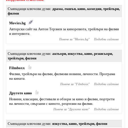
Съвпадащи ключови думи
драма
,
екшън
,
кино
,
комедия
,
трейлъри
,
филми
Movies.bg
Aвторски сайт на Антон Терзиев за киноревюта, трейлъри на филми
и интервюта.
Повече за "
Movies.bg
"
Подобни сайтове
Съвпадащи ключови думи
актьори
,
изкуства
,
кино
,
режисьори
,
трейлъри
,
филми
Filmboxx
Филми, трейлъри на филми, филмови новини, личности. Програма
на кината.
Повече за "
Filmboxx
"
Подобни сайтове
Другото кино
Новини, класации, фестивали и обзори за кино и филми, портрети
на личности, свързани с киното, рецензии на филми.
Повече за "
Другото кино
"
Подобни сайтове
Съвпадащи ключови думи
изкуства
,
кино
,
трейлъри
,
филми