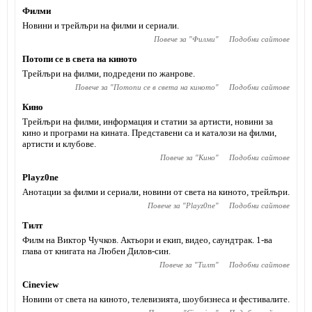
Филми
Новини и трейлъри на филми и сериали.
Повече за "
Филми
"
Подобни сайтове
Потопи се в света на киното
Трейлъри на филми, подредени по жанрове.
Повече за "
Потопи се в света на киното
"
Подобни сайтове
Кино
Трейлъри на филми, информация и статии за артисти, новини за
кино и програми на кината. Представени са и каталози на филми,
артисти и клубове.
Повече за "
Кино
"
Подобни сайтове
Playz0ne
Анотации за филми и сериали, новини от света на киното, трейлъри.
Повече за "
Playz0ne
"
Подобни сайтове
Тилт
Филм на Виктор Чучков. Актьори и екип, видео, саундтрак. 1-ва
глава от книгата на Любен Дилов-син.
Повече за "
Тилт
"
Подобни сайтове
Cineview
Новини от света на киното, телевизията, шоубизнеса и фестивалите.