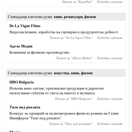
Повече за "
КиноФен
"
Подобни сайтове
Съвпадащи ключови думи
кино
,
режисьори
,
филми
De La Vigne Films
Видеозаснемане, изработка на сценарии и продуцентска дейност.
Повече за "
De La Vigne Films
"
Подобни сайтове
Адела Медия
Компания за филмово производство.
Повече за "
Адела Медия
"
Подобни сайтове
Съвпадащи ключови думи
изкуства
,
кино
,
филми
HBO Bulgaria
Излъчва кино хитове, оригинални продукции и директно
ексклузивни събития от света на киното и музиката.
Повече за "
HBO Bulgaria
"
Подобни сайтове
Тяло под роклята
Конкурс за сценарий за пълнометражен филм по романа на Галин
Никифоров "Тяло под роклята".
Повече за "
Тяло под роклята
"
Подобни сайтове