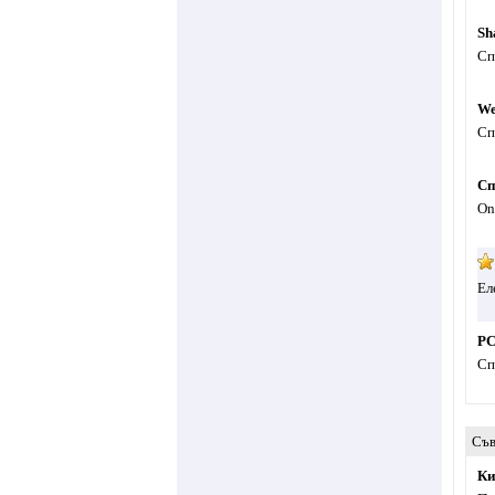
Sh
Сп
We
Сп
Сп
On
Ел
PC
Сп
Съв
Ки