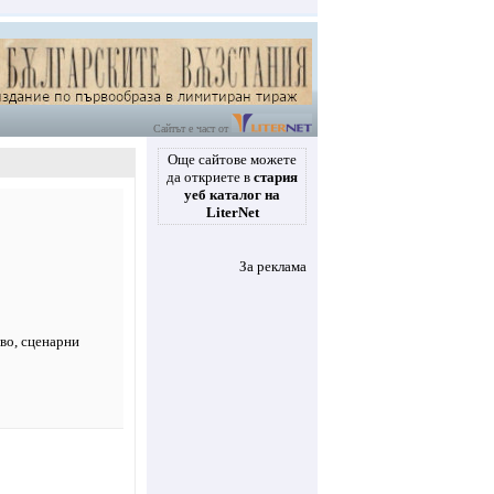
Сайтът е част от
Още сайтове можете
да откриете в
стария
уеб каталог на
LiterNet
За реклама
тво, сценарни