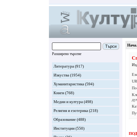
Нача
Търси
Разширено търсене
С
Из
Литература
(917)
Ез
Изкуства
(1954)
UR
Хуманитаристика
(594)
По
Книги
(768)
Кл
ду
Медии и култура
(498)
Ка
Религия и езотерика
(218)
Пу
Образование
(488)
Институции
(550)
ПОД