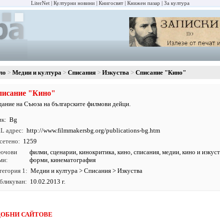
LiterNet
Културни новини
Книгосвят
Книжен пазар
За култура
ло
Медии и култура
Списания
Изкуства
Списание "Кино"
писание "Кино"
дание на Съюза на българските филмови дейци.
ик
Bg
L адрес
http:/
/
www.
filmmakersbg.
org/
publications-bg.
htm
сетено
1259
ючови
филми
,
сценарии
,
кинокритика
,
кино
,
списания
,
медии
, кино и изкус
ми
форми, кинематография
тегория 1
Медии и култура
>
Списания
>
Изкуства
бликуван
10.02.2013 г.
ОБНИ САЙТОВЕ