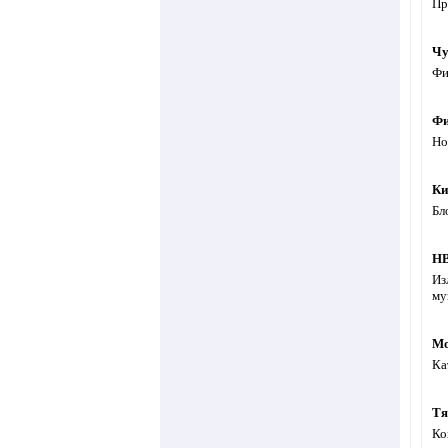
Пр
Чу
Фи
Ф
Но
Ки
Бл
HB
Из
му
Mo
Ка
Тя
Ко