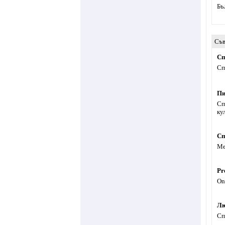
Бъ
Съв
Сп
Сп
Пи
Сп
ку
Сп
Ме
Pr
On
Лю
Сп