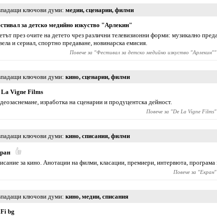
падащи ключови думи
медии
,
сценарии
,
филми
стивал за детско медийно изкуство "Арлекин"
етът през очите на детето чрез различни телевизионни форми: музикално преда
вела и сериал, спортно предаване, новинарска емисия.
Повече за "
Фестивал за детско медийно изкуство "Арлекин"
"
падащи ключови думи
кино
,
сценарии
,
филми
 La Vigne Films
деозаснемане, изработка на сценарии и продуцентска дейност.
Повече за "
De La Vigne Films
"
падащи ключови думи
кино
,
списания
,
филми
ран
исание за кино. Анотации на филми, класации, премиери, интервюта, програма 
Повече за "
Екран
"
падащи ключови думи
кино
,
медии
,
списания
iFi bg