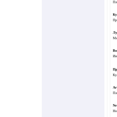
Пл
Ку
Пр
Лу
Мя
Bo
Ин
Пр
Ку
Ar
Пл
Ne
Но