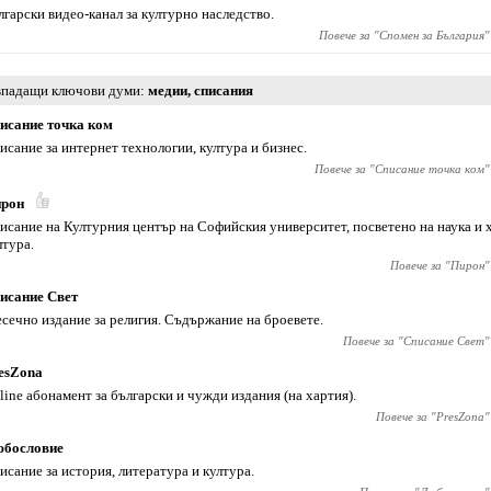
лгарски видео-канал за културно наследство.
Повече за "
Спомен за България
"
падащи ключови думи
медии
,
списания
исание точка ком
исание за интернет технологии, култура и бизнес.
Повече за "
Списание точка ком
"
рон
исание на Културния център на Софийския университет, посветено на наука и
лтура.
Повече за "
Пирон
"
исание Свет
сечно издание за религия. Съдържание на броевете.
Повече за "
Списание Свет
"
esZona
line абонамент за български и чужди издания (на хартия).
Повече за "
PresZona
"
бословие
исание за история, литература и култура.