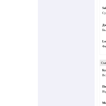
Su
Су
Дз
Бъ
Lo
Фи
Съв
Бу
Вс
По
Из
Mo