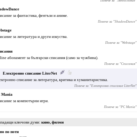
Повече за "
Любословие
"
adowDance
исание за фантастика, фентъзи и аниме.
Повече за "
ShadowDance
"
bstage
исание за литература и други изкуства.
Повече за "
Webstage
"
исания
line абонамент за български списания (само за чужбина).
Повече за "
Списания
"
Електронно списание LiterNet
ектронно списание за литература, критика и хуманитаристика.
Повече за "
Електронно списание LiterNet
"
 Mania
исание за компютърни игри.
Повече за "
PC Mania
"
падащи ключови думи
кино
,
филми
но по ноти