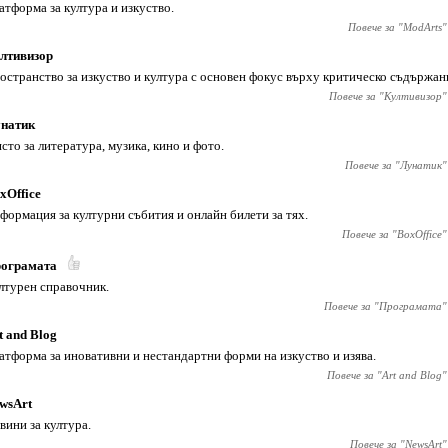
атформа за култура и изкуство.
Повече за "
ModArts
"
лтивизор
остранство за изкуство и култура с основен фокус върху критическо съдържан
Повече за "
Култивизор
"
натик
сто за литература, музика, кино и фото.
Повече за "
Лунатик
"
xOffice
формация за културни събития и онлайн билети за тях.
Повече за "
BoxOffice
"
ограмата
лтурен справочник.
Повече за "
Програмата
"
t and Blog
атформа за иновативни и нестандартни форми на изкуство и изява.
Повече за "
Art and Blog
"
wsArt
вини за култура.
Повече за "
NewsArt
"