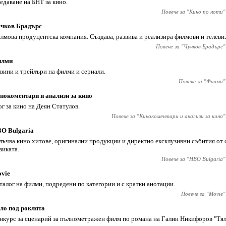
едаване на БНТ за кино.
Повече за "
Кино по ноти
"
чков Брадърс
лмова продуцентска компания. Създава, развива и реализира филмови и телеви
Повече за "
Чучков Брадърс
"
илми
вини и трейлъри на филми и сериали.
Повече за "
Филми
"
нокоментари и анализи за кино
ог за кино на Деян Статулов.
Повече за "
Кинокоментари и анализи за кино
"
O Bulgaria
лъчва кино хитове, оригинални продукции и директно ексклузивни събития от с
зиката.
Повече за "
HBO Bulgaria
"
vie
талог на филми, подредени по категории и с кратки анотации.
Повече за "
Movie
"
ло под роклята
нкурс за сценарий за пълнометражен филм по романа на Галин Никифоров "Тял