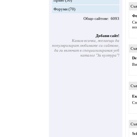
Право
(36)
Съв
Форуми
(70)
Фе
Общо сайтове
6093
Св
но
Добави сайт!
Каним всички, желаещи да
популяризират любимите си сайтове,
Съв
да ги включат в специализирания уеб
каталог "За култура"!
De
Ви
Съв
Ек
Сп
Съв
Sc