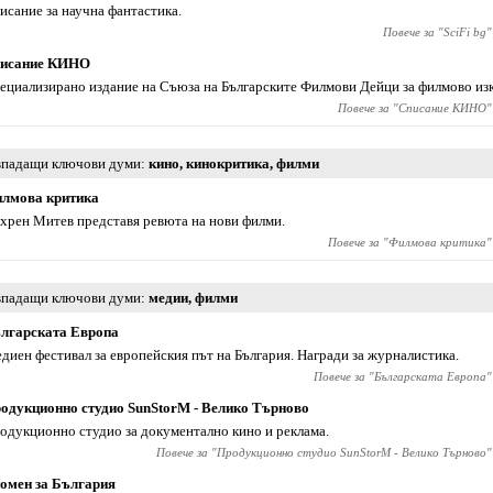
исание за научна фантастика.
Повече за "
SciFi bg
"
исание КИНО
ециализирано издание на Съюза на Българските Филмови Дейци за филмово изк
Повече за "
Списание КИНО
"
падащи ключови думи
кино
,
кинокритика
,
филми
лмова критика
хрен Митев представя ревюта на нови филми.
Повече за "
Филмова критика
"
падащи ключови думи
медии
,
филми
лгарската Европа
диен фестивал за европейския път на България. Награди за журналистика.
Повече за "
Българската Европа
"
одукционно студио SunStorM - Велико Търново
одукционно студио за документално кино и реклама.
Повече за "
Продукционно студио SunStorM - Велико Търново
"
омен за България