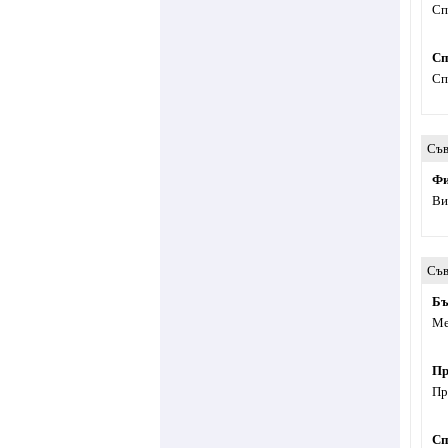
Сп
Сп
Сп
Съв
Фи
Ви
Съв
Бъ
Ме
Пр
Пр
Сп