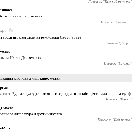
Повече за "
Тяло под роклята
"
bsunacs
бтитри на български език.
Повече за "
Subsunacs
"
ифт
лгарски игрален филм на режисьора Явор Гърдев.
Повече за "
Дзифт
"
ve.net
лм на Илиян Джевелеков.
Повече за "
Love.net
"
падащи ключови думи
кино
,
медии
ргас
ичко за Бургас: културен живот, литература, изложби, фестивали, кино, мода, ф
Повече за "
Бургас
"
д моста
дание за литература и други изкуства.
Повече за "
Под моста
"
dArts