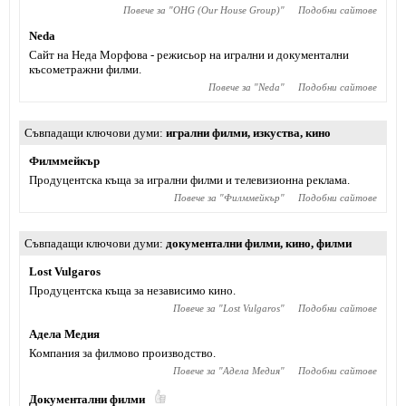
Повече за "
OHG (Our House Group)
"
Подобни сайтове
Neda
Сайт на Неда Морфова - режисьор на игрални и документални
късометражни филми.
Повече за "
Neda
"
Подобни сайтове
Съвпадащи ключови думи
игрални филми
,
изкуства
,
кино
Филммейкър
Продуцентска къща за игрални филми и телевизионна реклама.
Повече за "
Филммейкър
"
Подобни сайтове
Съвпадащи ключови думи
документални филми
,
кино
,
филми
Lost Vulgaros
Продуцентска къща за независимо кино.
Повече за "
Lost Vulgaros
"
Подобни сайтове
Адела Медия
Компания за филмово производство.
Повече за "
Адела Медия
"
Подобни сайтове
Документални филми