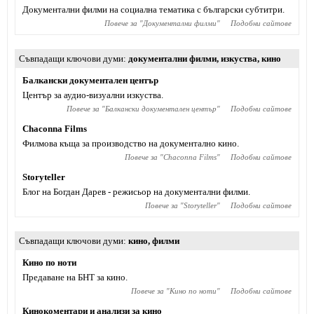
Документални филми на социална тематика с български субтитри.
Повече за "
Документални филми
"
Подобни сайтове
Съвпадащи ключови думи
документални филми
,
изкуства
,
кино
Балкански документален център
Център за аудио-визуални изкуства.
Повече за "
Балкански документален център
"
Подобни сайтове
Chaconna Films
Филмова къща за производство на документално кино.
Повече за "
Chaconna Films
"
Подобни сайтове
Storyteller
Блог на Богдан Дарев - режисьор на документални филми.
Повече за "
Storyteller
"
Подобни сайтове
Съвпадащи ключови думи
кино
,
филми
Кино по ноти
Предаване на БНТ за кино.
Повече за "
Кино по ноти
"
Подобни сайтове
Кинокоментари и анализи за кино