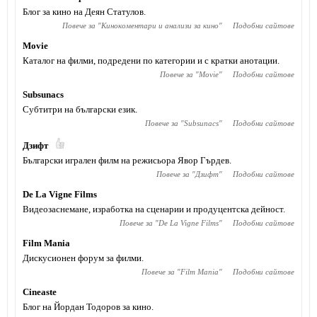
Блог за кино на Деян Статулов.
Повече за "
Кинокоментари и анализи за кино
"
Подобни сайтове
Movie
Каталог на филми, подредени по категории и с кратки анотации.
Повече за "
Movie
"
Подобни сайтове
Subsunacs
Субтитри на български език.
Повече за "
Subsunacs
"
Подобни сайтове
Дзифт
Български игрален филм на режисьора Явор Гърдев.
Повече за "
Дзифт
"
Подобни сайтове
De La Vigne Films
Видеозаснемане, изработка на сценарии и продуцентска дейност.
Повече за "
De La Vigne Films
"
Подобни сайтове
Film Mania
Дискусионен форум за филми.
Повече за "
Film Mania
"
Подобни сайтове
Cineaste
Блог на Йордан Тодоров за кино.