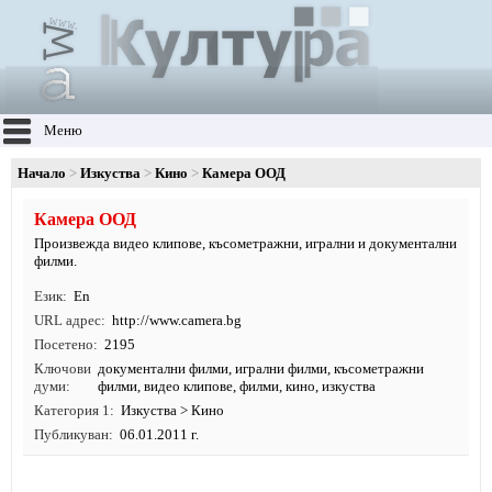
Меню
Начало
Изкуства
Кино
Камера ООД
Камера ООД
Произвежда видео клипове, късометражни, игрални и документални
филми.
Език
En
URL адрес
http:/
/
www.
camera.
bg
Посетено
2195
Ключови
документални филми
,
игрални филми
,
късометражни
думи
филми
,
видео клипове
,
филми
,
кино
,
изкуства
Категория 1
Изкуства
>
Кино
Публикуван
06.01.2011 г.