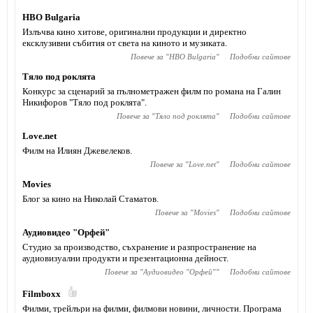
HBO Bulgaria
Излъчва кино хитове, оригинални продукции и директно
ексклузивни събития от света на киното и музиката.
Повече за "
HBO Bulgaria
"
Подобни сайтове
Тяло под роклята
Конкурс за сценарий за пълнометражен филм по романа на Галин
Никифоров "Тяло под роклята".
Повече за "
Тяло под роклята
"
Подобни сайтове
Love.net
Филм на Илиян Джевелеков.
Повече за "
Love.net
"
Подобни сайтове
Movies
Блог за кино на Николай Стаматов.
Повече за "
Movies
"
Подобни сайтове
Аудиовидео "Орфей"
Студио за производство, съхранение и разпространение на
аудиовизуални продукти и презентационна дейност.
Повече за "
Аудиовидео "Орфей"
"
Подобни сайтове
Filmboxx
Филми, трейлъри на филми, филмови новини, личности. Програма