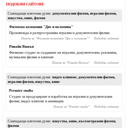
ПОДОБНИ САЙТОВЕ
Съвпадащи ключови думи
документални филми
,
игрални филми
,
изкуства
,
кино
,
филми
Филмова компания "Две и половина"
Произвежда и разпространява игрални и документални филми.
Повече за "
Филмова компания "Две и половина"
"
Подобни сайтове
Ривайв Вижън
Филмово студио за създаване на игрални, документални, рекламни,
музикални филми и клипове.
Повече за "
Ривайв Вижън
"
Подобни сайтове
Съвпадащи ключови думи
видео клипове
,
документални филми
,
игрални филми
,
изкуства
,
кино
Premier studio
Студио за продуциране и изработка на игрални и документални
филми, видео клипове и анимация.
Повече за "
Premier studio
"
Подобни сайтове
Съвпадащи ключови думи
изкуства
,
кино
,
късометражни филми
,
филми