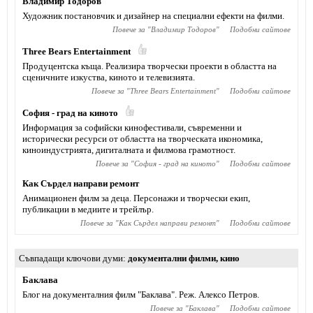
Владимир Тодоров
Художник постановчик и дизайнер на специални ефекти на филми.
Повече за "
Владимир Тодоров
"
Подобни сайтове
Тhree Bears Entertainment
Продуцентска къща. Реализира творчески проекти в областта на
сценичните изкуства, киното и телевизията.
Повече за "
Тhree Bears Entertainment
"
Подобни сайтове
София - град на киното
Информация за софийски кинофестивали, съвременни и
исторически ресурси от областта на творческата икономика,
киноиндустрията, дигиталната и филмова грамотност.
Повече за "
София - град на киното
"
Подобни сайтове
Как Сърдел направи ремонт
Анимационен филм за деца. Персонажи и творчески екип,
публикации в медиите и трейлър.
Повече за "
Как Сърдел направи ремонт
"
Подобни сайтове
Съвпадащи ключови думи
документални филми
,
кино
Баклава
Блог на документалния филм "Баклава". Реж. Алексо Петров.
Повече за "
Баклава
"
Подобни сайтове