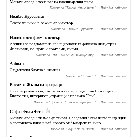
Международен фестивал на планинарския филм.
Повече за "
Банско филм фест
"
Подобни сайтове
Ивайло Брусовски
Театрален и кино режисьор и актьор.
Повече за "
Ивайло Брусовски
"
Подобни сайтове
Национален филмов център
Агенция за подпомагане на националната филмова индустрия.
Фестивали, фондове и програми, филми.
Повече за "
Национален филмов център
"
Подобни сайтове
Animato
Студентски блог за анимация.
Повече за "
Animato
"
Подобни сайтове
Време за Жътва на призраци
Сайт на режисьора, писателя и актьора Радослав Гизгинджиев‎.
Биография, интервюта, страници от романа "Рай".
Повече за "
Време за Жътва на призраци
"
Подобни сайтове
София Филм Фест
Международен филмов фестивал. Представя актуалните тенденции
в световното кино и най-новото от българското кино.
Повече за "
София Филм Фест
"
Подобни сайтове