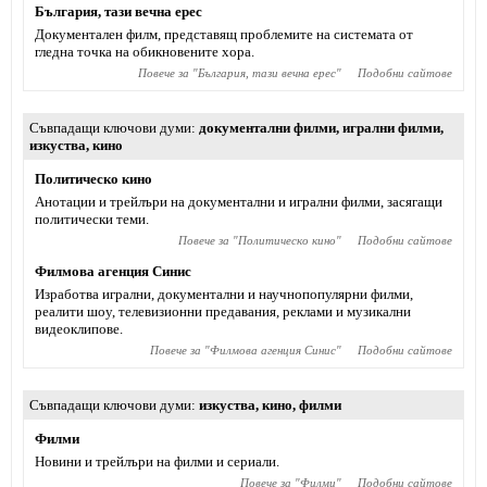
България, тази вечна ерес
Документален филм, представящ проблемите на системата от
гледна точка на обикновените хора.
Повече за "
България, тази вечна ерес
"
Подобни сайтове
Съвпадащи ключови думи
документални филми
,
игрални филми
,
изкуства
,
кино
Политическо кино
Анотации и трейлъри на документални и игрални филми, засягащи
политически теми.
Повече за "
Политическо кино
"
Подобни сайтове
Филмова агенция Синис
Изработва игрални, документални и научнопопулярни филми,
реалити шоу, телевизионни предавания, реклами и музикални
видеоклипове.
Повече за "
Филмова агенция Синис
"
Подобни сайтове
Съвпадащи ключови думи
изкуства
,
кино
,
филми
Филми
Новини и трейлъри на филми и сериали.
Повече за "
Филми
"
Подобни сайтове