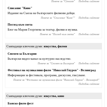
Повече за "
Cineaste
"
Подобни сайтове
Списание "Кино"
Издание на Съюза на българските филмови дейци.
Повече за "
Списание "Кино"
"
Подобни сайтове
Поглед към света
Блог на Мария Георгиева за театър, филми и музика.
Повече за "
Поглед към света
"
Подобни сайтове
Съвпадащи ключови думи
изкуства
,
филми
Спомен за България
Български видео-канал за културно наследство.
Повече за "
Спомен за България
"
Подобни сайтове
Фестивал на музикалния филм "Николай Гяуров" - Велинград
Информация за фестивала, програма, дискусии, гласуване.
Повече за "
Фестивал на музикалния филм "Николай Гяуров" - Велинград
"
Подобни сайтове
Съвпадащи ключови думи
изкуства
,
кино
Банско филм фест