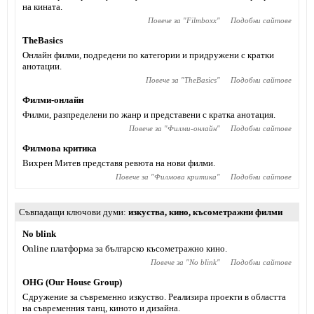
на кината.
Повече за "
Filmboxx
"
Подобни сайтове
TheBasics
Онлайн филми, подредени по категории и придружени с кратки
анотации.
Повече за "
TheBasics
"
Подобни сайтове
Филми-онлайн
Филми, разпределени по жанр и представени с кратка анотация.
Повече за "
Филми-онлайн
"
Подобни сайтове
Филмова критика
Вихрен Митев представя ревюта на нови филми.
Повече за "
Филмова критика
"
Подобни сайтове
Съвпадащи ключови думи
изкуства
,
кино
,
късометражни филми
No blink
Online платформа за българско късометражно кино.
Повече за "
No blink
"
Подобни сайтове
OHG (Our House Group)
Сдружение за съвременно изкуствo. Реализира проекти в областта
на съвременния танц, киното и дизайна.