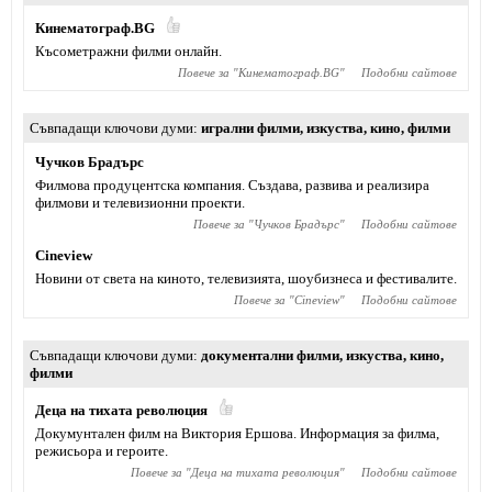
Кинематограф.BG
Късометражни филми онлайн.
Повече за "
Кинематограф.BG
"
Подобни сайтове
Съвпадащи ключови думи
игрални филми
,
изкуства
,
кино
,
филми
Чучков Брадърс
Филмова продуцентска компания. Създава, развива и реализира
филмови и телевизионни проекти.
Повече за "
Чучков Брадърс
"
Подобни сайтове
Cineview
Новини от света на киното, телевизията, шоубизнеса и фестивалите.
Повече за "
Cineview
"
Подобни сайтове
Съвпадащи ключови думи
документални филми
,
изкуства
,
кино
,
филми
Деца на тихата революция
Докумунтален филм на Виктория Ершова. Информация за филма,
режисьора и героите.
Повече за "
Деца на тихата революция
"
Подобни сайтове