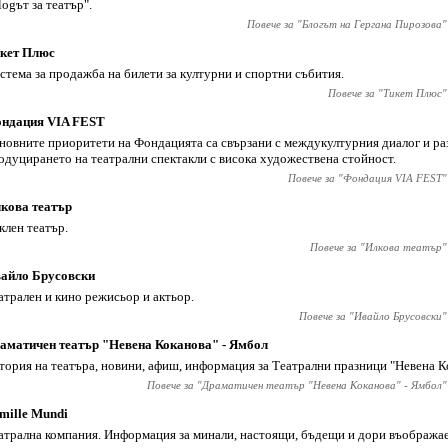
logът за театър".
Повече за "
Блогът на Гергана Пирозова
"
кет Плюс
стема за продажба на билети за културни и спортни събития.
Повече за "
Тикет Плюс
"
ндация VIA FEST
новните приоритети на Фондацията са свързани с междукултурния диалог и р
одуцирането на театрални спектакли с висока художествена стойност.
Повече за "
Фондация VIA FEST
"
кова театър
клен театър.
Повече за "
Илкова театър
"
айло Брусовски
атрален и кино режисьор и актьор.
Повече за "
Ивайло Брусовски
"
аматичен театър "Невена Коканова" - Ямбол
тория на театъра, новини, афиш, информация за Театрални празници "Невена К
Повече за "
Драматичен театър "Невена Коканова" - Ямбол
"
mille Mundi
атрална компания. Информация за минали, настоящи, бъдещи и дори въобража