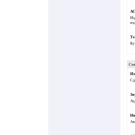
АС
Из
из
Те
Ку
Съв
Из
Сд
Зв
Ау
Ни
Ав