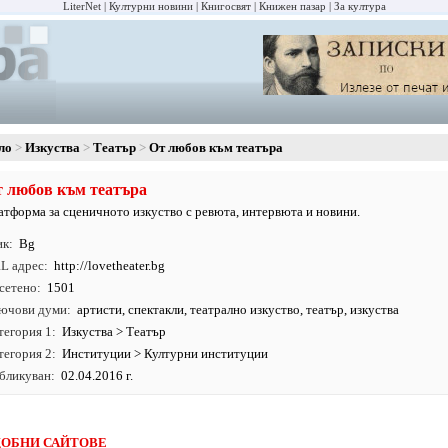
LiterNet
Културни новини
Книгосвят
Книжен пазар
За култура
ло
Изкуства
Театър
От любов към театъра
 любов към театъра
атформа за сценичното изкуство с ревюта, интервюта и новини.
ик
Bg
L адрес
http:/
/
lovetheater.
bg
сетено
1501
ючови думи
артисти
,
спектакли
,
театрално изкуство
,
театър
,
изкуства
тегория 1
Изкуства
>
Театър
тегория 2
Институции
>
Културни институции
бликуван
02.04.2016 г.
ОБНИ САЙТОВЕ