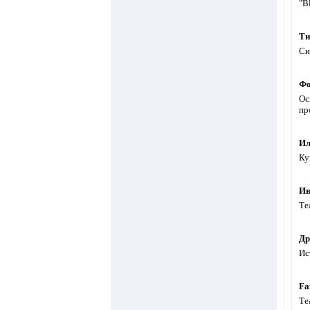
"B
Ти
Си
Фо
Ос
пр
Ил
Ку
Ив
Те
Др
Ис
Fa
Те