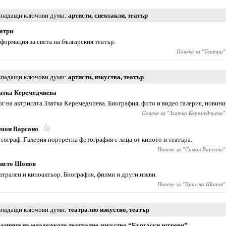
падащи ключови думи
артисти
,
спектакли
,
театър
атри
формация за света на българския театър.
Повече за "
Театри
"
падащи ключови думи
артисти
,
изкуства
,
театър
атка Керемедчиева
ог на актрисата Златка Керемедчиева. Биография, фото и видео галерия, новини,
Повече за "
Златка Керемедчиева
"
мон Варсано
тограф. Галерия портретна фотография с лица от киното и театъра.
Повече за "
Симон Варсано
"
исто Шопов
атрален и киноактьор. Биография, филми и други изяви.
Повече за "
Христо Шопов
"
падащи ключови думи
театрално изкуство
,
театър
азници на младежкото театрално изкуство “Бургаски изгреви”