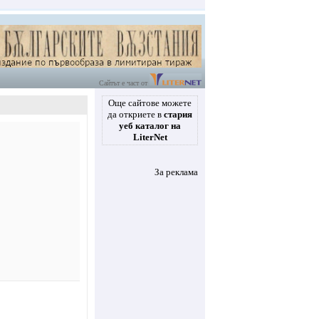
Сайтът е част от
Още сайтове можете
да откриете в
стария
уеб каталог на
LiterNet
За реклама