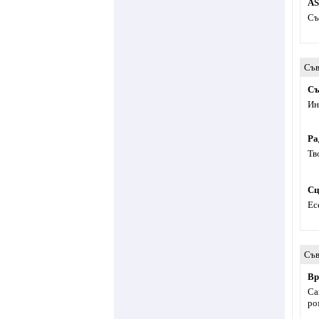
A
Съ
Съв
Съ
Ин
Ра
Тв
Сц
Ес
Съв
Вр
Са
ро