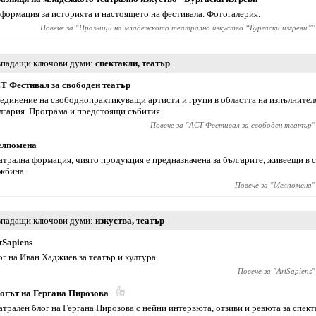
формация за историята и настоящето на фестивала. Фотогалерия.
Повече за "
Празници на младежкото театрално изкуство “Бургаски изгреви”
"
падащи ключови думи
спектакли
,
театър
Т Фестивал за свободен театър
единение на свободнопрактикуващи артисти и групи в областта на изпълнителс
лгария. Програма и предстоящи събития.
Повече за "
АСТ Фестивал за свободен театър
"
лпомена
атрална формация, чиято продукция е предназначена за българите, живеещи в с
жбина.
Повече за "
Мелпомена
"
падащи ключови думи
изкуства
,
театър
tSapiens
ог на Иван Хаджиев за театър и култура.
Повече за "
ArtSapiens
"
огът на Гергана Пирозова
атрален блог на Гергана Пирозова с нейни интервюта, отзиви и ревюта за спек