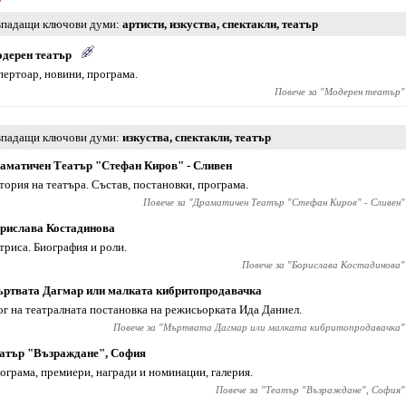
падащи ключови думи
артисти
,
изкуства
,
спектакли
,
театър
дерен театър
пертоар, новини, програма.
Повече за "
Модерен театър
"
падащи ключови думи
изкуства
,
спектакли
,
театър
аматичен Театър "Стефан Киров" - Сливен
тория на театъра. Състав, постановки, програма.
Повече за "
Драматичен Театър "Стефан Киров" - Сливен
"
рислава Костадинова
триса. Биография и роли.
Повече за "
Борислава Костадинова
"
ртвата Дагмар или малката кибритопродавачка
ог на театралната постановка на режисьорката Ида Даниел.
Повече за "
Мъртвата Дагмар или малката кибритопродавачка
"
атър "Възраждане", София
ограма, премиери, награди и номинации, галерия.
Повече за "
Театър "Възраждане", София
"