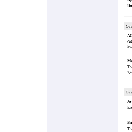
Ин
Съв
АС
Об
Бъ
Ме
Те
чу
Съв
Ar
Бл
Бл
Те