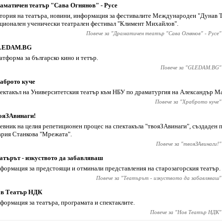
аматичен театър "Сава Огнянов" - Русе
тория на театъра, новини, информация за фестивалите Международен "Дунав Т
ционален ученически театрален фестивал "Климент Михайлов".
Повече за "
Драматичен театър "Сава Огнянов" - Русе
"
LEDAM.BG
атформа за българско кино и тетър.
Повече за "
GLEDAM.BG
"
аброто куче
ектакъл на Университетския театър към НБУ по драматургия на Александър М
Повече за "
Храброто куче
"
ояЗАвинаги!
евник на целия репетиционен процес на спектакъла "твояЗАвинаги", създаден п
рия Станкова "Мрежата".
Повече за "
твояЗАвинаги!
"
атърът - изкуството да забавляваш
формация за предстоящи и отминали представления на старозагорския театър.
Повече за "
Театърът - изкуството да забавляваш
"
в Театър НДК
формация за театъра, програмата и спектаклите.
Повече за "
Нов Театър НДК
"