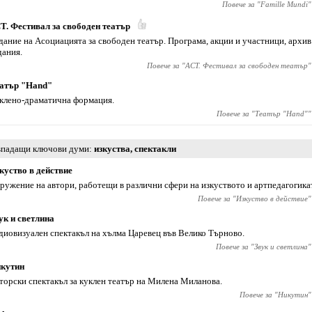
Повече за "
Famille Mundi
"
Т. Фестивал за свободен театър
дание на Асоциацията за свободен театър. Програма, акции и участници, архив
дания.
Повече за "
АСТ. Фестивал за свободен театър
"
атър "Hand"
клено-драматична формация.
Повече за "
Театър "Hand"
"
падащи ключови думи
изкуства
,
спектакли
куство в действие
ружение на автори, работещи в различни сфери на изкуството и артпедагогика
Повече за "
Изкуство в действие
"
ук и светлина
диовизуален спектакъл на хълма Царевец във Велико Търново.
Повече за "
Звук и светлина
"
кутин
торски спектакъл за куклен театър на Милена Миланова.
Повече за "
Никутин
"