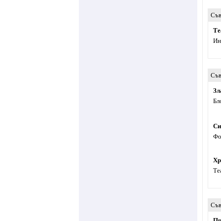
Съв
Те
Ин
Съв
Зл
Бл
Си
Фо
Хр
Те
Съв
Пр