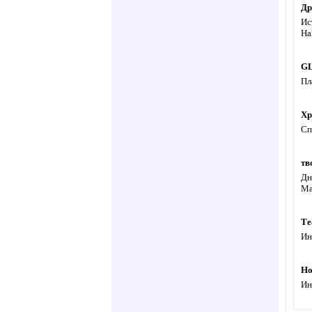
Др
Ис
На
G
Пл
Хр
Сп
тв
Дн
Ма
Те
Ин
Но
Ин