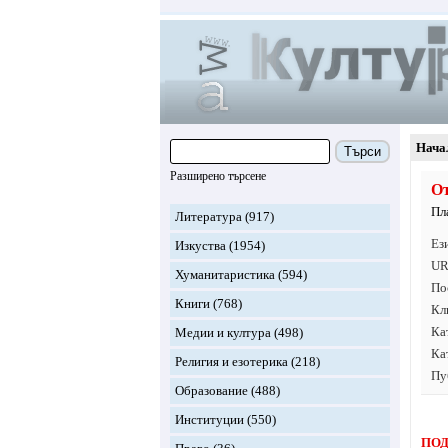
Нача
Търси
Разширено търсене
От
Пл
Литература
(917)
Ез
Изкуства
(1954)
UR
Хуманитаристика
(594)
По
Книги
(768)
Кл
Ка
Медии и култура
(498)
Ка
Религия и езотерика
(218)
Пу
Образование
(488)
Институции
(550)
ПОД