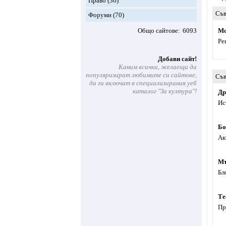
Право
(36)
Съв
Форуми
(70)
Общо сайтове
6093
Мо
Ре
Добави сайт!
Каним всички, желаещи да
популяризират любимите си сайтове,
Съв
да ги включат в специализирания уеб
каталог "За култура"!
Др
Ис
Бо
Ак
Мъ
Бл
Те
Пр