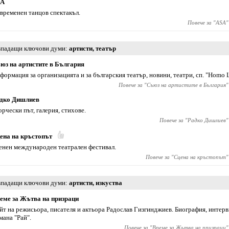
SA
временен танцов спектакъл.
Повече за "
ASA
"
падащи ключови думи
артисти
,
театър
юз на артистите в България
формация за организацията и за българския театър, новини, театри, сп. "Homo 
Повече за "
Съюз на артистите в България
"
дко Дишлиев
орчески път, галерия, стихове.
Повече за "
Радко Дишлиев
"
ена на кръстопът
енен международен театрален фестивал.
Повече за "
Сцена на кръстопът
"
падащи ключови думи
артисти
,
изкуства
еме за Жътва на призраци
йт на режисьора, писателя и актьора Радослав Гизгинджиев‎. Биография, интер
мана "Рай".
Повече за "
Време за Жътва на призраци
"