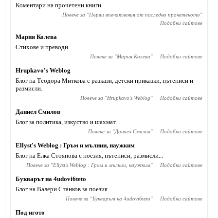
Коментари на прочетени книги.
Повече за "
Първи впечатления от последно прочетеното
"
Подобни сайтове
Мария Колева
Стихове и преводи.
Повече за "
Мария Колева
"
Подобни сайтове
Hrupkavo's Weblog
Блог на Теодора Миткова с разкази, детски приказки, пътеписи и
размисли.
Повече за "
Hrupkavo's Weblog
"
Подобни сайтове
Даниел Смилов
Блог за политика, изкуство и шахмат.
Повече за "
Даниел Смилов
"
Подобни сайтове
Ellyst's Weblog : Гръм и мълнии, наужким
Блог на Елка Стоянова с поезия, пътеписи, размисли...
Повече за "
Ellyst's Weblog : Гръм и мълнии, наужким
"
Подобни сайтове
Букварът на 4udovi6teto
Блог на Валери Станков за поезия.
Повече за "
Букварът на 4udovi6teto
"
Подобни сайтове
Под игото