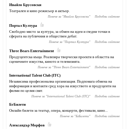
Ивайло Брусовски
Театрален и кино режисьор и актьор.
Повече за "
Ивайло Брусовски
"
Подобни сайтове
Портал Култура
Свободно място за култура, за обмен на идеи и гледни точки в
сферата на публичния и обществен дебат.
Повече за "
Портал Култура
"
Подобни сайтове
Тhree Bears Entertainment
Продуцентска къща. Реализира творчески проекти в областта на
сценичните изкуства, киното и телевизията.
Повече за "
Тhree Bears Entertainment
"
Подобни сайтове
International Talent Club (ITC)
Независима професионална организация. Подпомага обмена на
информация и контакти сред хора на изкуството и продуценти на
филми по целия свят.
Повече за "
International Talent Club (ITC)
"
Подобни сайтове
БгБилети
Онлайн билети за театър, опера, концерти, фестивали, кино...
Повече за "
БгБилети
"
Подобни сайтове
Александър Морфов