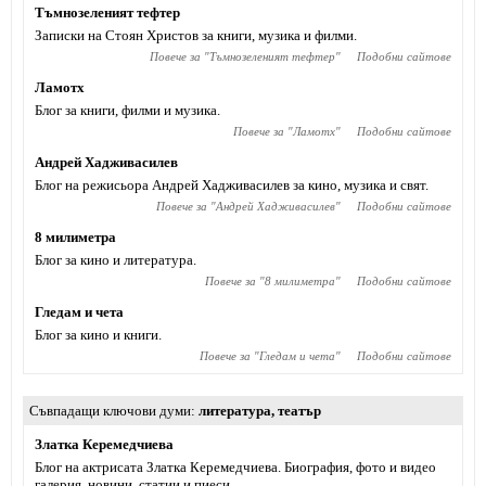
Тъмнозеленият тефтер
Записки на Стоян Христов за книги, музика и филми.
Повече за "
Тъмнозеленият тефтер
"
Подобни сайтове
Ламотх
Блог за книги, филми и музика.
Повече за "
Ламотх
"
Подобни сайтове
Андрей Хадживасилев
Блог на режисьора Андрей Хадживасилев за кино, музика и свят.
Повече за "
Андрей Хадживасилев
"
Подобни сайтове
8 милиметра
Блог за кино и литература.
Повече за "
8 милиметра
"
Подобни сайтове
Гледам и чета
Блог за кино и книги.
Повече за "
Гледам и чета
"
Подобни сайтове
Съвпадащи ключови думи
литература
,
театър
Златка Керемедчиева
Блог на актрисата Златка Керемедчиева. Биография, фото и видео
галерия, новини, статии и пиеси.