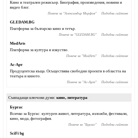
Кино и театрален режисьор. Биография, произведения, новини и
видео блог.
Повече за "
Александър Морфов
"
Подобни сайтове
GLEDAM.BG
Платформа за българско кино и тетър.
Повече за "
GLEDAM.BG
"
Подобни сайтове
ModArts
Платформа за култура и изкуство.
Повече за "
ModArts
"
Подобни сайтове
Ас-Арт
Продуцентска къща. Осъществява свободни проекти в областта на
театъра и киното.
Повече за "
Ас-Арт
"
Подобни сайтове
Съвпадащи ключови думи
кино
,
литература
Бургас
Всичко за Бургас: културен живот, литература, изложби, фестивали,
кино, мода, фотография.
Повече за "
Бургас
"
Подобни сайтове
SciFi bg