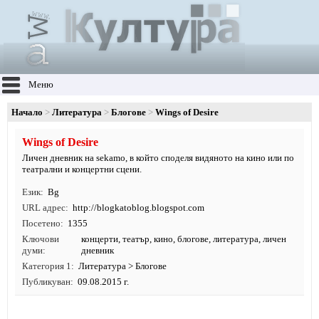
Меню
Начало
Литература
Блогове
Wings of Desire
Wings of Desire
Личен дневник на sekamo, в който споделя видяното на кино или по
театрални и концертни сцени.
Език
Bg
URL адрес
http:/
/
blogkatoblog.
blogspot.
com
Посетено
1355
Ключови
концерти
,
театър
,
кино
,
блогове
,
литература
, личен
думи
дневник
Категория 1
Литература
>
Блогове
Публикуван
09.08.2015 г.