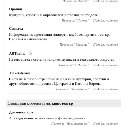
Повече за "
Artvent
"
Подобни сайтове
Прояви
Културни, спортни и образователни прояви, по градове.
Повече за "
Прояви
"
Подобни сайтове
Сцената
Информация за престоящи концерти, клубове, партита, театър.
Събития и изпълнители.
Повече за "
Сцената
"
Подобни сайтове
ARTualno
Пътеводител в света на танците, музиката и театралното изкуство.
Повече за "
ARTualno
"
Подобни сайтове
Ticketstream
Система за разпространение на билети за културни, спортни и
други обществени прояви в Централна и Източна Европа.
Повече за "
Ticketstream
"
Подобни сайтове
Съвпадащи ключови думи
кино
,
театър
Драмаекспорт
Арт сдружение за театрална и филмова дейност.
Повече за "
Драмаекспорт
"
Подобни сайтове