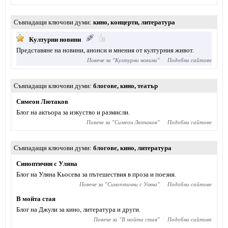
Съвпадащи ключови думи
кино
,
концерти
,
литература
Културни новини
Представяне на новини, анонси и мнения от културния живот.
Повече за "
Културни новини
"
Подобни сайтове
Съвпадащи ключови думи
блогове
,
кино
,
театър
Симеон Лютаков
Блог на актьора за изкуство и размисли.
Повече за "
Симеон Лютаков
"
Подобни сайтове
Съвпадащи ключови думи
блогове
,
кино
,
литература
Синоптични с Уляна
Блог на Уляна Кьосева за пътешествия в проза и поезия.
Повече за "
Синоптични с Уляна
"
Подобни сайтове
В мойта стая
Блог на Джули за кино, литература и други.
Повече за "
В мойта стая
"
Подобни сайтове