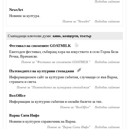
Подобни сайтове
NewsArt
Новини за култура.
Повече за "
NewsArt
"
Подобни сайтове
Съвпадащи ключови думи
кино
,
концерти
,
театър
Фестивал на спомените GOATMILK
Ежегоден фестивал, събиращ хора на изкуството в село Горна Бела
Речка, Врачанско.
Повече за "
Фестивал на спомените GOATMILK
"
Подобни сайтове
Пътеводител на културния стопаджия
Информационен сайт за културни събития, случващи се във Варна,
страната и света.
Повече за "
Пътеводител на културния стопаджия
"
Подобни сайтове
BoxOffice
Информация за културни събития и онлайн билети за тях.
Повече за "
BoxOffice
"
Подобни сайтове
Варна Сити Инфо
Новини и културен справочник на Варна.
Повече за "
Варна Сити Инфо
"
Подобни сайтове