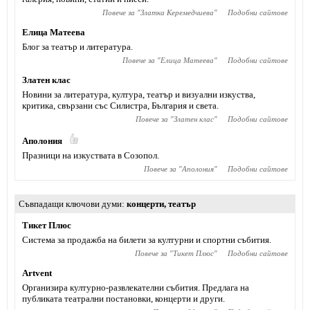
Повече за "
Златка Керемедчиева
"
Подобни сайтове
Елица Матеева
Блог за театър и литература.
Повече за "
Елица Матеева
"
Подобни сайтове
Златен клас
Новини за литература, култура, театър и визуални изкуства,
критика, свързани със Силистра, България и света.
Повече за "
Златен клас
"
Подобни сайтове
Аполония
Празници на изкуствата в Созопол.
Повече за "
Аполония
"
Подобни сайтове
Съвпадащи ключови думи
концерти
,
театър
Тикет Плюс
Система за продажба на билети за културни и спортни събития.
Повече за "
Тикет Плюс
"
Подобни сайтове
Artvent
Организира културно-развлекателни събития. Предлага на
публиката театрални постановки, концерти и други.