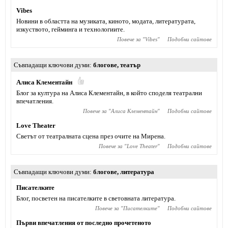
Vibes
Новини в областта на музиката, киното, модата, литературата,
изкуството, гейминга и технологиите.
Повече за "
Vibes
"
Подобни сайтове
Съвпадащи ключови думи
блогове
,
театър
Алиса Клементайн
Блог за култура на Алиса Клементайн, в който споделя театрални
впечатления.
Повече за "
Алиса Клементайн
"
Подобни сайтове
Love Theater
Светът от театралната сцена през очите на Мирена.
Повече за "
Love Theater
"
Подобни сайтове
Съвпадащи ключови думи
блогове
,
литература
Писателките
Блог, посветен на писателките в световната литература.
Повече за "
Писателките
"
Подобни сайтове
Първи впечатления от последно прочетеното