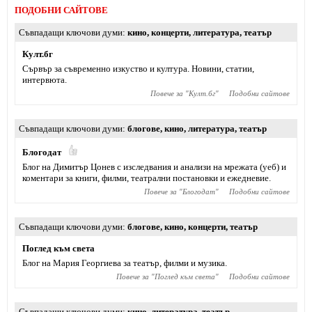
ПОДОБНИ САЙТОВЕ
Съвпадащи ключови думи
кино
,
концерти
,
литература
,
театър
Култ.бг
Сървър за съвременно изкуство и култура. Новини, статии,
интервюта.
Повече за "
Култ.бг
"
Подобни сайтове
Съвпадащи ключови думи
блогове
,
кино
,
литература
,
театър
Блогодат
Блог на Димитър Цонев с изследвания и анализи на мрежата (уеб) и
коментари за книги, филми, театрални постановки и ежедневие.
Повече за "
Блогодат
"
Подобни сайтове
Съвпадащи ключови думи
блогове
,
кино
,
концерти
,
театър
Поглед към света
Блог на Мария Георгиева за театър, филми и музика.
Повече за "
Поглед към света
"
Подобни сайтове
Съвпадащи ключови думи
кино
,
литература
,
театър