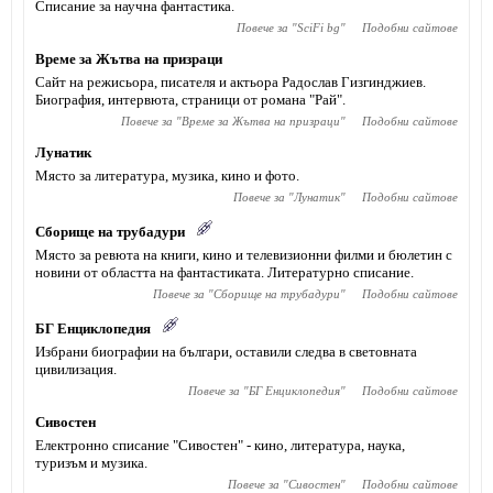
Списание за научна фантастика.
Повече за "
SciFi bg
"
Подобни сайтове
Време за Жътва на призраци
Сайт на режисьора, писателя и актьора Радослав Гизгинджиев‎.
Биография, интервюта, страници от романа "Рай".
Повече за "
Време за Жътва на призраци
"
Подобни сайтове
Лунатик
Място за литература, музика, кино и фото.
Повече за "
Лунатик
"
Подобни сайтове
Сборище на трубадури
Място за ревюта на книги, кино и телевизионни филми и бюлетин с
новини от областта на фантастиката. Литературно списание.
Повече за "
Сборище на трубадури
"
Подобни сайтове
БГ Енциклопедия
Избрани биографии на българи, оставили следва в световната
цивилизация.
Повече за "
БГ Енциклопедия
"
Подобни сайтове
Сивостен
Електронно списание "Сивостен" - кино, литература, наука,
туризъм и музика.
Повече за "
Сивостен
"
Подобни сайтове