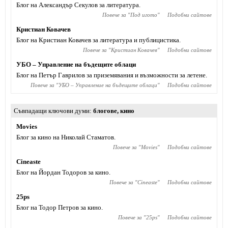
Блог на Александър Секулов за литература.
Повече за "
Под игото
"
Подобни сайтове
Кристиан Ковачев
Блог на Кристиан Ковачев за литература и публицистика.
Повече за "
Кристиан Ковачев
"
Подобни сайтове
УБО – Управление на бъдещите облаци
Блог на Петър Гаврилов за приземявания и възможности за летене.
Повече за "
УБО – Управление на бъдещите облаци
"
Подобни сайтове
Съвпадащи ключови думи
блогове
,
кино
Movies
Блог за кино на Николай Стаматов.
Повече за "
Movies
"
Подобни сайтове
Cineaste
Блог на Йордан Тодоров за кино.
Повече за "
Cineaste
"
Подобни сайтове
25ps
Блог на Тодор Петров за кино.
Повече за "
25ps
"
Подобни сайтове