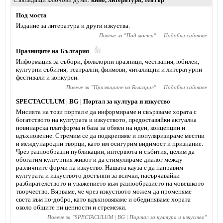
Под моста
Издание за литература и други изкуства.
Повече за "
Под моста
"
Подобни сайтове
Празниците на България
Информация за събори, фолклорни празници, чествания, юбилеи,
културни събития; театрални, филмови, читалищни и литературни
фестивали и конкурси.
Повече за "
Празниците на България
"
Подобни сайтове
SPECTACULUM | BG | Портал за култура и изкуство
Мисията на този портал е да информираме и свързваме хората с
богатството на културата и изкуството, предоставяйки актуална
новинарска платформа и база за обмен на идеи, концепции и
вдъхновение. Стремим се да подкрепяме и популяризираме местни
и международни творци, като им осигурим видимост и признание.
Чрез разнообразни публикации, интервюта и събития, целим да
обогатим културния живот и да стимулираме диалог между
различните форми на изкуство. Нашата кауза е да направим
културата и изкуството достъпни за всички, насърчавайки
разбирателството и уважението към разнообразието на човешкото
творчество. Вярваме, че чрез изкуството можем да променяме
света към по-добро, като вдъхновяваме и обединяваме хората
около общите ни ценности и стремежи.
Повече за "
SPECTACULUM | BG | Портал за култура и изкуство
"