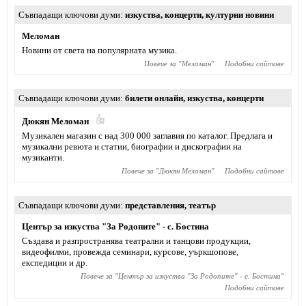
Съвпадащи ключови думи
изкуства
,
концерти
,
културни новини
Меломан
Новини от света на популярната музика.
Повече за "
Меломан
"
Подобни сайтове
Съвпадащи ключови думи
билети онлайн
,
изкуства
,
концерти
Дюкян Меломан
Музикален магазин с над 300 000 заглавия по каталог. Предлага и
музикални ревюта и статии, биографии и дискографии на
музиканти.
Повече за "
Дюкян Меломан
"
Подобни сайтове
Съвпадащи ключови думи
представления
,
театър
Център за изкуства "За Родопите" - с. Бостина
Създава и разпространява театрални и танцови продукции,
видеофилми, провежда семинари, курсове, уъркшопове,
експедиции и др.
Повече за "
Център за изкуства "За Родопите" - с. Бостина
"
Подобни сайтове