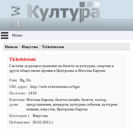
Меню
Начало
Изкуства
Ticketstream
Ticketstream
Система за разпространение на билети за културни, спортни и
други обществени прояви в Централна и Източна Европа.
Език
Bg
,
En
URL адрес
http:/
/
web.
ticketstream.
cz/
bgts
Посетено
1419
Ключови
Източна Европа
,
билети онлайн
,
билети
,
театър
,
думи
представления
,
концерти
,
културни събития
,
културни
новини
,
изкуства
, Централна Европа
Категория 1
Изкуства
Публикуван
30.03.2012 г.