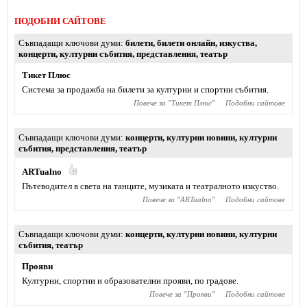
ПОДОБНИ САЙТОВЕ
Съвпадащи ключови думи
билети
,
билети онлайн
,
изкуства
,
концерти
,
културни събития
,
представления
,
театър
Тикет Плюс
Система за продажба на билети за културни и спортни събития.
Повече за "
Тикет Плюс
"
Подобни сайтове
Съвпадащи ключови думи
концерти
,
културни новини
,
културни
събития
,
представления
,
театър
ARTualno
Пътеводител в света на танците, музиката и театралното изкуство.
Повече за "
ARTualno
"
Подобни сайтове
Съвпадащи ключови думи
концерти
,
културни новини
,
културни
събития
,
театър
Прояви
Културни, спортни и образователни прояви, по градове.
Повече за "
Прояви
"
Подобни сайтове