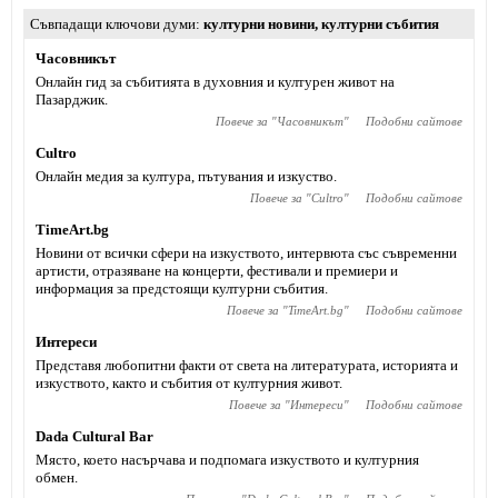
Съвпадащи ключови думи
културни новини
,
културни събития
Часовникът
Онлайн гид за събитията в духовния и културен живот на
Пазарджик.
Повече за "
Часовникът
"
Подобни сайтове
Cultro
Онлайн медия за култура, пътувания и изкуство.
Повече за "
Cultro
"
Подобни сайтове
TimeArt.bg
Новини от всички сфери на изкуството, интервюта със съвременни
артисти, отразяване на концерти, фестивали и премиери и
информация за предстоящи културни събития.
Повече за "
TimeArt.bg
"
Подобни сайтове
Интереси
Представя любопитни факти от света на литературата, историята и
изкуството, както и събития от културния живот.
Повече за "
Интереси
"
Подобни сайтове
Dada Cultural Bar
Място, което насърчава и подпомага изкуството и културния
обмен.