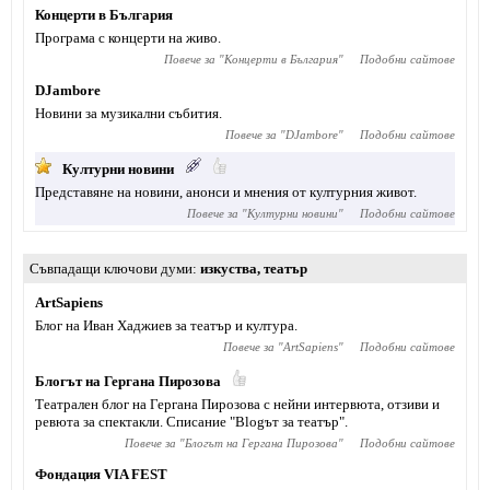
Концерти в България
Програма с концерти на живо.
Повече за "
Концерти в България
"
Подобни сайтове
DJambore
Новини за музикални събития.
Повече за "
DJambore
"
Подобни сайтове
Културни новини
Представяне на новини, анонси и мнения от културния живот.
Повече за "
Културни новини
"
Подобни сайтове
Съвпадащи ключови думи
изкуства
,
театър
ArtSapiens
Блог на Иван Хаджиев за театър и култура.
Повече за "
ArtSapiens
"
Подобни сайтове
Блогът на Гергана Пирозова
Театрален блог на Гергана Пирозова с нейни интервюта, отзиви и
ревюта за спектакли. Списание "Blogът за театър".
Повече за "
Блогът на Гергана Пирозова
"
Подобни сайтове
Фондация VIA FEST