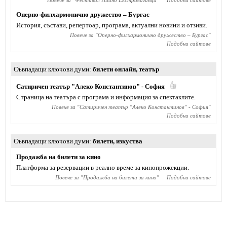
Повече за "
Фестивал Пиано Екстраваганца
"
Подобни сайтове
Оперно-филхармонично дружество – Бургас
История, състави, репертоар, програма, актуални новини и отзиви.
Повече за "
Оперно-филхармонично дружество – Бургас
"
Подобни сайтове
Съвпадащи ключови думи
билети онлайн
,
театър
Сатиричен театър "Алеко Константинов" - София
Страница на театъра с програма и информация за спектаклите.
Повече за "
Сатиричен театър "Алеко Константинов" - София
"
Подобни сайтове
Съвпадащи ключови думи
билети
,
изкуства
Продажба на билети за кино
Платформа за резервации в реално време за кинопрожекции.
Повече за "
Продажба на билети за кино
"
Подобни сайтове