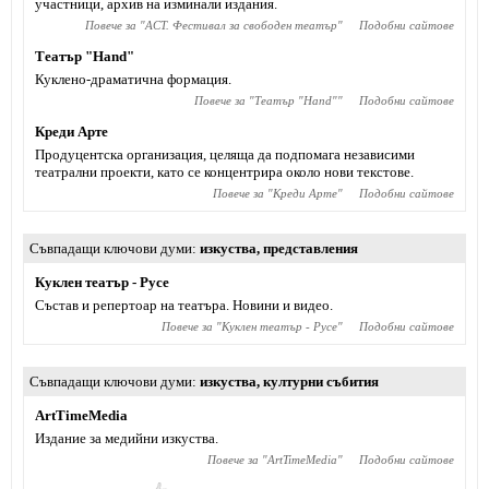
участници, архив на изминали издания.
Повече за "
АСТ. Фестивал за свободен театър
"
Подобни сайтове
Театър "Hand"
Куклено-драматична формация.
Повече за "
Театър "Hand"
"
Подобни сайтове
Креди Арте
Продуцентска организация, целяща да подпомага независими
театрални проекти, като се концентрира около нови текстове.
Повече за "
Креди Арте
"
Подобни сайтове
Съвпадащи ключови думи
изкуства
,
представления
Куклен театър - Русе
Състав и репертоар на театъра. Новини и видео.
Повече за "
Куклен театър - Русе
"
Подобни сайтове
Съвпадащи ключови думи
изкуства
,
културни събития
ArtTimeMedia
Издание за медийни изкуства.
Повече за "
ArtTimeMedia
"
Подобни сайтове