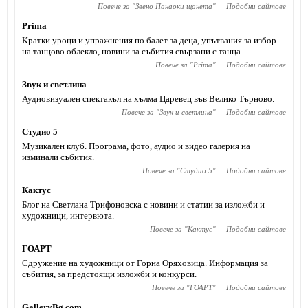
Повече за "
Звено Панаоки щанета
"
Подобни сайтове
Prima
Кратки уроци и упражнения по балет за деца, упътвания за избор
на танцово облекло, новини за събития свързани с танца.
Повече за "
Prima
"
Подобни сайтове
Звук и светлина
Аудиовизуален спектакъл на хълма Царевец във Велико Търново.
Повече за "
Звук и светлина
"
Подобни сайтове
Студио 5
Музикален клуб. Програма, фото, аудио и видео галерия на
изминали събития.
Повече за "
Студио 5
"
Подобни сайтове
Кактус
Блог на Светлана Трифоновска с новини и статии за изложби и
художници, интервюта.
Повече за "
Кактус
"
Подобни сайтове
ГОАРТ
Сдружение на художници от Горна Оряховица. Информация за
събития, за предстоящи изложби и конкурси.
Повече за "
ГОАРТ
"
Подобни сайтове
GalleryBg.com