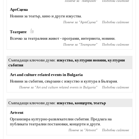
Повече за "
Антракт
"
Подобни сайтове
АртСцена
Новини за театър, кино и други изкуства.
Повече за "
АртСцена
"
Подобни сайтове
Театрите
Всичко за театралния живот - програми, интервюта, новини.
Повече за "
Театрите
"
Подобни сайтове
Съвпадащи ключови думи
изкуства
,
културни новини
,
културни
събития
Art and culture related events in Bulgaria
Новини за събития, свързани с изкуство и култура в България.
Повече за "
Art and culture related events in Bulgaria
"
Подобни сайтове
Съвпадащи ключови думи
изкуства
,
концерти
,
театър
Artvent
Организира културно-развлекателни събития. Предлага на
публиката театрални постановки, концерти и други.
Повече за "
Artvent
"
Подобни сайтове