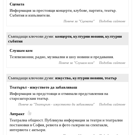
Сцената
Информация за престоящи концерти, клубове, партита, театър.
Събития и изпълнители.
Повече за "
Сцената
"
Подобни сайтове
Съвпадащи ключови думи
концерти
,
културни новини
,
културни
събития
Слушам ком
Телевизионни, радио, музикални и шоу новини и предавания.
Повече за "
Слушам ком
"
Подобни сайтове
Съвпадащи ключови думи
изкуства
,
културни новини
,
театър
Театърът - изкуството да забавляваш
Информация за предстоящи и отминали представления на
старозагорския театър.
Повече за "
Театърът - изкуството да забавляваш
"
Подобни сайтове
Антракт
Театрална общност. Публикува информация за театри и театрални
постановки в София, ревюта и фото галерии на спектакли,
интервюта с актьори.