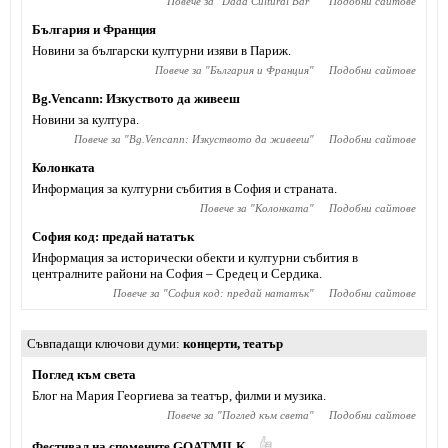
Повече за "
Dada Cultural Bar
"
Подобни сайтове
България и Франция
Новини за български културни изяви в Париж.
Повече за "
България и Франция
"
Подобни сайтове
Bg.Vencann: Изкуството да живееш
Новини за култура.
Повече за "
Bg.Vencann: Изкуството да живееш
"
Подобни сайтове
Колонката
Информация за културни събития в София и страната.
Повече за "
Колонката
"
Подобни сайтове
София код: предай нататък
Информация за исторически обекти и културни събития в
централните райони на София – Средец и Сердика.
Повече за "
София код: предай нататък
"
Подобни сайтове
Съвпадащи ключови думи
концерти
,
театър
Поглед към света
Блог на Мария Георгиева за театър, филми и музика.
Повече за "
Поглед към света
"
Подобни сайтове
Фестивал на спомените GOATMILK