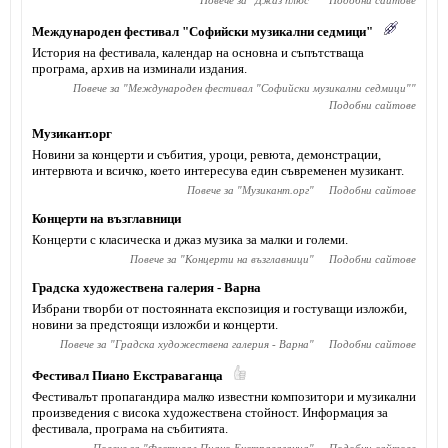
Повече за "
Джаз плюс
"
Подобни сайтове
Международен фестивал "Софийски музикални седмици"
История на фестивала, календар на основна и съпътстваща
програма, архив на изминали издания.
Повече за "
Международен фестивал "Софийски музикални седмици"
"
Подобни сайтове
Музикант.орг
Новини за концерти и събития, уроци, ревюта, демонстрации,
интервюта и всичко, което интересува един съвременен музикант.
Повече за "
Музикант.орг
"
Подобни сайтове
Концерти на възглавници
Концерти с класическа и джаз музика за малки и големи.
Повече за "
Концерти на възглавници
"
Подобни сайтове
Градска художествена галерия - Варна
Избрани творби от постоянната експозиция и гостуващи изложби,
новини за предстоящи изложби и концерти.
Повече за "
Градска художествена галерия - Варна
"
Подобни сайтове
Фестивал Пиано Екстраваганца
Фестивалът пропагандира малко известни композитори и музикални
произведения с висока художествена стойност. Информация за
фестивала, програма на събитията.