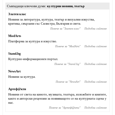
Съвпадащи ключови думи
културни новини
,
театър
Златен клас
Новини за литература, култура, театър и визуални изкуства,
критика, свързани със Силистра, България и света.
Повече за "
Златен клас
"
Подобни сайтове
ModArts
Платформа за култура и изкуство.
Повече за "
ModArts
"
Подобни сайтове
Stand.bg
Културно-информационен портал.
Повече за "
Stand.bg
"
Подобни сайтове
NewsArt
Новини за култура.
Повече за "
NewsArt
"
Подобни сайтове
Артеф@кти
Новини от света на киното, музиката, театъра, изложбите и книгите,
както и авторски рецензии за появяващото се на културната сцена у
нас.
Повече за "
Артеф@кти
"
Подобни сайтове