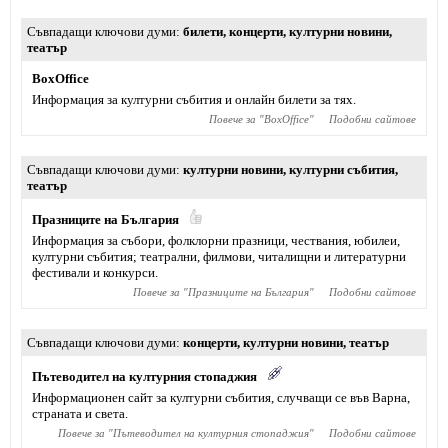
Съвпадащи ключови думи
билети
,
концерти
,
културни новини
,
театър
BoxOffice
Информация за културни събития и онлайн билети за тях.
Повече за "
BoxOffice
"
Подобни сайтове
Съвпадащи ключови думи
културни новини
,
културни събития
,
театър
Празниците на България
Информация за събори, фолклорни празници, чествания, юбилеи,
културни събития; театрални, филмови, читалищни и литературни
фестивали и конкурси.
Повече за "
Празниците на България
"
Подобни сайтове
Съвпадащи ключови думи
концерти
,
културни новини
,
театър
Пътеводител на културния стопаджия
Информационен сайт за културни събития, случващи се във Варна,
страната и света.
Повече за "
Пътеводител на културния стопаджия
"
Подобни сайтове