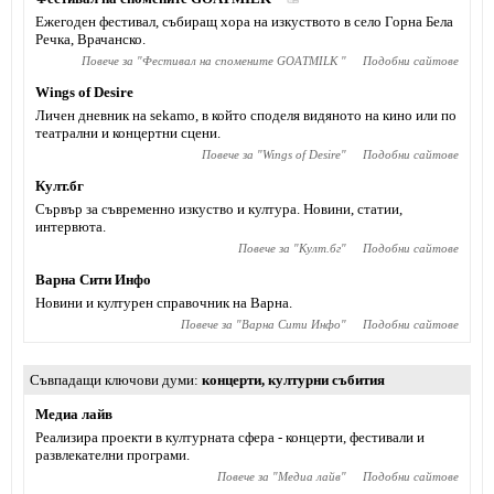
Ежегоден фестивал, събиращ хора на изкуството в село Горна Бела
Речка, Врачанско.
Повече за "
Фестивал на спомените GOATMILK
"
Подобни сайтове
Wings of Desire
Личен дневник на sekamo, в който споделя видяното на кино или по
театрални и концертни сцени.
Повече за "
Wings of Desire
"
Подобни сайтове
Култ.бг
Сървър за съвременно изкуство и култура. Новини, статии,
интервюта.
Повече за "
Култ.бг
"
Подобни сайтове
Варна Сити Инфо
Новини и културен справочник на Варна.
Повече за "
Варна Сити Инфо
"
Подобни сайтове
Съвпадащи ключови думи
концерти
,
културни събития
Медиа лайв
Реализира проекти в културната сфера - концерти, фестивали и
развлекателни програми.
Повече за "
Медиа лайв
"
Подобни сайтове