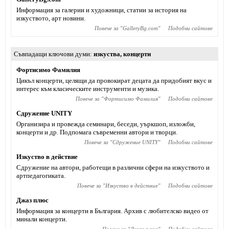
Информация за галерии и художници, статии за история на
изкуството, арт новини.
Повече за "
GalleryBg.com
"
Подобни сайтове
Съвпадащи ключови думи
изкуства
,
концерти
Фортисимо Фамилия
Цикъл концерти, целящи да провокират децата да придобият вкус и
интерес към класическите инструменти и музика.
Повече за "
Фортисимо Фамилия
"
Подобни сайтове
Сдружение UNITY
Организира и провежда семинари, беседи, уъркшоп, изложби,
концерти и др. Подпомага съвременни автори и творци.
Повече за "
Сдружение UNITY
"
Подобни сайтове
Изкуство в действие
Сдружение на автори, работещи в различни сфери на изкуството и
артпедагогиката.
Повече за "
Изкуство в действие
"
Подобни сайтове
Джаз плюс
Информация за концерти в България. Архив с любителско видео от
минали концерти.