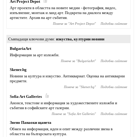
Art Project Depot
Арт проекти в областта на новите медии - фотография, видео,
изпълнение, монтаж и ланд арт. Подкрепа на диалога между
артистите. Архив на арт събития.
Повече за "
Art Project Depot
"
Подобни сайтове
Съвпадащи ключови думи
изкуства
,
културни новини
BulgariaArt
Информация за арт изложби.
Повече за "
BulgariaArt
"
Подобни сайтове
Skener.bg
Новини за култура и изкуство. Антиквариат. Оценка на антикварни
предмети.
Повече за "
Skener.bg
"
Подобни сайтове
Sofia Art Galleries
Анонси, текстове и информация за художествените изложби и
събития в софийските арт галерии.
Повече за "
Sofia Art Galleries
"
Подобни сайтове
Звено Панаоки щанета
Обмен на информация, идеи и опит между различни звена в
областта на българската култура.