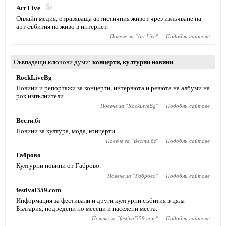
Art Live
Онлайн медия, отразяваща артистичния живот чрез излъчване на
арт събития на живо в интернет.
Повече за "
Art Live
"
Подобни сайтове
Съвпадащи ключови думи
концерти
,
културни новини
RockLiveBg
Новини и репортажи за концерти, интервюта и ревюта на албуми на
рок изпълнители.
Повече за "
RockLiveBg
"
Подобни сайтове
Вести.бг
Новини за култура, мода, концерти.
Повече за "
Вести.бг
"
Подобни сайтове
Габрово
Културни новини от Габрово.
Повече за "
Габрово
"
Подобни сайтове
festival359.com
Информация за фестивали и други културни събития в цяла
България, подредени по месеци и населени места.
Повече за "
festival359.com
"
Подобни сайтове