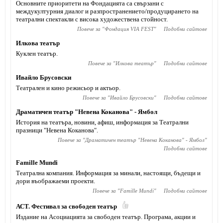
Основните приоритети на Фондацията са свързани с
междукултурния диалог и разпространението/продуцирането на
театрални спектакли с висока художествена стойност.
Повече за "
Фондация VIA FEST
"
Подобни сайтове
Илкова театър
Куклен театър.
Повече за "
Илкова театър
"
Подобни сайтове
Ивайло Брусовски
Театрален и кино режисьор и актьор.
Повече за "
Ивайло Брусовски
"
Подобни сайтове
Драматичен театър "Невена Коканова" - Ямбол
История на театъра, новини, афиш, информация за Театрални
празници "Невена Коканова".
Повече за "
Драматичен театър "Невена Коканова" - Ямбол
"
Подобни сайтове
Famille Mundi
Театрална компания. Информация за минали, настоящи, бъдещи и
дори въображаеми проекти.
Повече за "
Famille Mundi
"
Подобни сайтове
АСТ. Фестивал за свободен театър
Издание на Асоциацията за свободен театър. Програма, акции и