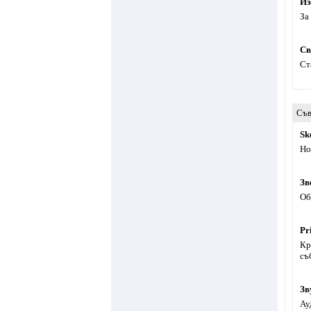
Из
За
Св
Ст
Съв
Sk
Но
Зв
Об
Pr
Кр
съ
Зв
Ау