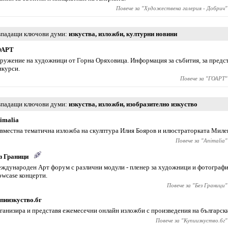
Повече за "
Художествена галерия - Добрич
"
падащи ключови думи
изкуства
,
изложби
,
културни новини
ОАРТ
ружение на художници от Горна Оряховица. Информация за събития, за предс
нкурси.
Повече за "
ГОАРТ
"
падащи ключови думи
изкуства
,
изложби
,
изобразително изкуство
imaliа
вместна тематична изложба на скулптура Илия Бояров и илюстраторката Милен
Повече за "
Animaliа
"
з Граници
ждународен Арт форум с различни модули - пленер за художници и фотографи
owcase концерти.
Повече за "
Без Граници
"
пиизкуство.бг
ганизира и представя ежемесечни онлайн изложби с произведения на българск
Повече за "
Купиизкуство.бг
"