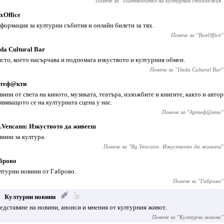
Повече за "
Пътеводител на културния стопаджия
"
xOffice
формация за културни събития и онлайн билети за тях.
Повече за "
BoxOffice
"
da Cultural Bar
сто, което насърчава и подпомага изкуството и културния обмен.
Повече за "
Dada Cultural Bar
"
теф@кти
вини от света на киното, музиката, театъра, изложбите и книгите, както и автор
явяващото се на културната сцена у нас.
Повече за "
Артеф@кти
"
.Vencann: Изкуството да живееш
вини за култура.
Повече за "
Bg.Vencann: Изкуството да живееш
"
брово
лтурни новини от Габрово.
Повече за "
Габрово
"
Културни новини
едставяне на новини, анонси и мнения от културния живот.
Повече за "
Културни новини
"