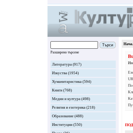
Нача
Търси
Разширено търсене
Bu
Ин
Литература
(917)
Ез
Изкуства
(1954)
UR
Хуманитаристика
(594)
По
Книги
(768)
Кл
Ка
Медии и култура
(498)
Пу
Религия и езотерика
(218)
Образование
(488)
Институции
(550)
ПОД