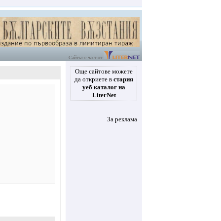
Сайтът е част от
Още сайтове можете
да откриете в
стария
уеб каталог на
LiterNet
За реклама