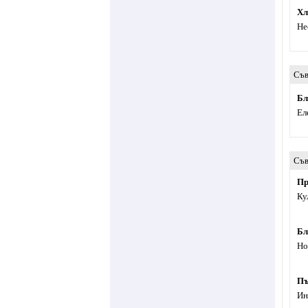
Хл
Не
Съв
Бл
Ел
Съв
Пр
Ку
Бл
Но
Пъ
Ин