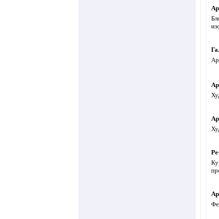
Ар
Бл
из
Га
Ар
Ар
Ху
Ар
Ху
Ре
Ку
пр
Ар
Фе