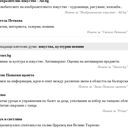
образително изкуство - All.bg
 любителите на изобразителното изкуство - художници, рисуване, изложби...
Повече за "
Изобразително изкуство - All.bg
"
етла Петкова
атии, интервюта, галерии, новини.
Повече за "
Светла Петкова
"
падащи ключови думи
изкуства
,
културни новини
ener.bg
вини за култура и изкуство. Антиквариат. Оценка на антикварни предмети.
Повече за "
Skener.bg
"
ено Панаоки щанета
мен на информация, идеи и опит между различни звена в областта на българска
Повече за "
Звено Панаоки щанета
"
ima
атки уроци и упражнения по балет за деца, упътвания за избор на танцово обле
бития свързани с танца.
Повече за "
Prima
"
ук и светлина
диовизуален спектакъл на хълма Царевец във Велико Търново.