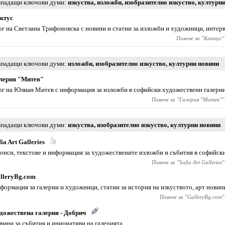
падащи ключови думи
изкуства
,
изложби
,
изобразително изкуство
,
културни
ктус
ог на Светлана Трифоновска с новини и статии за изложби и художници, интер
Повече за "
Кактус
"
падащи ключови думи
изложби
,
изобразително изкуство
,
културни новини
лерия "Митев"
ог на Юлиан Митев с информация за изложби в софийски художествени галерии
Повече за "
Галерия "Митев"
"
падащи ключови думи
изкуства
,
изобразително изкуство
,
културни новини
fia Art Galleries
онси, текстове и информация за художествените изложби и събития в софийски
Повече за "
Sofia Art Galleries
"
lleryBg.com
формация за галерии и художници, статии за история на изкуството, арт новин
Повече за "
GalleryBg.com
"
дожествена галерия - Добрич
вини за събития и инициативи на галерията.