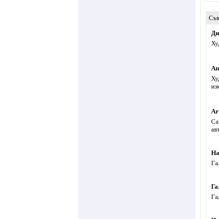
Съв
Ди
Ху
Ап
Ху
из
Ar
Са
ав
На
Га
Га
Га