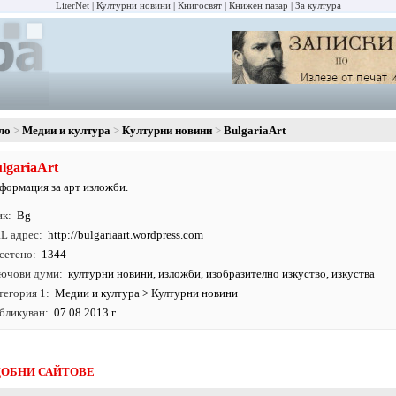
LiterNet
Културни новини
Книгосвят
Книжен пазар
За култура
ло
Медии и култура
Културни новини
BulgariaArt
lgariaArt
формация за арт изложби.
ик
Bg
L адрес
http:/
/
bulgariaart.
wordpress.
com
сетено
1344
ючови думи
културни новини
,
изложби
,
изобразително изкуство
,
изкуства
тегория 1
Медии и култура
>
Културни новини
бликуван
07.08.2013 г.
ОБНИ САЙТОВЕ