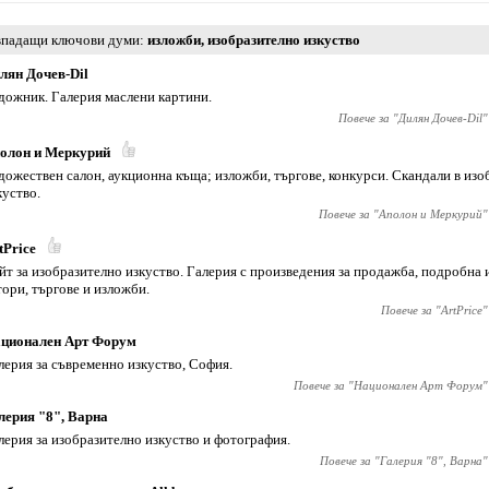
падащи ключови думи
изложби
,
изобразително изкуство
лян Дочев-Dil
дожник. Галерия маслени картини.
Повече за "
Дилян Дочев-Dil
"
олон и Меркурий
дожествен салон, аукционна къща; изложби, търгове, конкурси. Скандали в из
куство.
Повече за "
Аполон и Меркурий
"
tPrice
йт за изобразително изкуство. Галерия с произведения за продажба, подробна
тори, търгове и изложби.
Повече за "
ArtPrice
"
ционален Арт Форум
лерия за съвременно изкуство, София.
Повече за "
Национален Арт Форум
"
лерия "8", Варна
лерия за изобразително изкуство и фотография.
Повече за "
Галерия "8", Варна
"