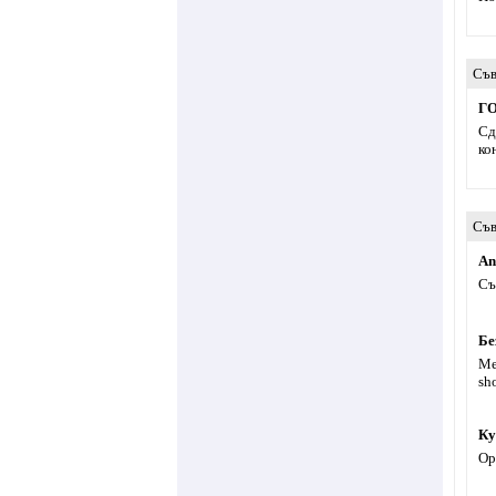
Съв
Г
Сд
ко
Съв
An
Съ
Бе
Ме
sh
Ку
Ор