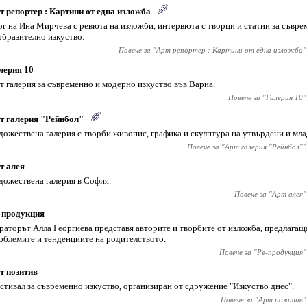
т репортер : Картини от една изложба
ог на Ина Мирчева с ревюта на изложби, интервюта с творци и статии за съвре
образително изкуство.
Повече за "
Арт репортер : Картини от една изложба
"
лерия 10
т галерия за съвременно и модерно изкуство във Варна.
Повече за "
Галерия 10
"
т галерия "Рейнбол"
дожествена галерия с творби живопис, графика и скулптура на утвърдени и мла
Повече за "
Арт галерия "Рейнбол"
"
т алея
дожествена галерия в София.
Повече за "
Арт алея
"
-продукция
раторът Алла Георгиева представя авторите и творбите от изложба, предлагащ
облемите и тенденциите на родителството.
Повече за "
Ре-продукция
"
т позитив
стивал за съвременно изкуство, организиран от сдружение "Изкуство днес".
Повече за "
Арт позитив
"