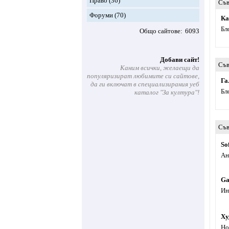
Право
(36)
Съв
Форуми
(70)
Ка
Бл
Общо сайтове
6093
Добави сайт!
Съв
Каним всички, желаещи да
популяризират любимите си сайтове,
Га
да ги включат в специализирания уеб
Бл
каталог "За култура"!
Съв
So
Ан
Ga
Ин
Ху
Но