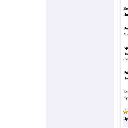
Bo
Ин
Da
Мя
Ар
Но
по
Bg
Но
Га
Ку
Пр