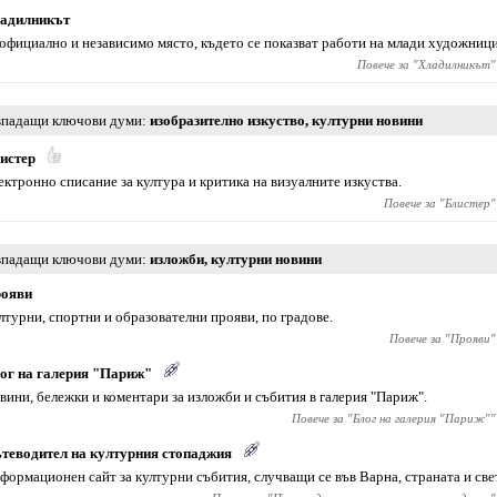
адилникът
официално и независимо място, където се показват работи на млади художници
Повече за "
Хладилникът
"
падащи ключови думи
изобразително изкуство
,
културни новини
истер
ектронно списание за култура и критика на визуалните изкуства.
Повече за "
Блистер
"
падащи ключови думи
изложби
,
културни новини
ояви
лтурни, спортни и образователни прояви, по градове.
Повече за "
Прояви
"
ог на галерия "Париж"
вини, бележки и коментари за изложби и събития в галерия "Париж".
Повече за "
Блог на галерия "Париж"
"
теводител на културния стопаджия
формационен сайт за културни събития, случващи се във Варна, страната и све