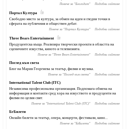
Повече за "
Блогодат
"
Подобни сайтове
Портал Култура
Свободно място за култура, за обмен на идеи и гледни точки в
сферата на публичния и обществен дебат.
Повече за "
Портал Култура
"
Подобни сайтове
Тhree Bears Entertainment
Продуцентска къща. Реализира творчески проекти в областта на
сценичните изкуства, киното и телевизията.
Повече за "
Тhree Bears Entertainment
"
Подобни сайтове
Поглед към света
Блог на Мария Георгиева за театър, филми и музика.
Повече за "
Поглед към света
"
Подобни сайтове
International Talent Club (ITC)
Независима професионална организация. Подпомага обмена на
информация и контакти сред хора на изкуството и продуценти на
филми по целия свят.
Повече за "
International Talent Club (ITC)
"
Подобни сайтове
БгБилети
Онлайн билети за театър, опера, концерти, фестивали, кино...
Повече за "
БгБилети
"
Подобни сайтове