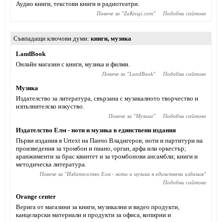
Аудио книги, текстови книги и радиотеатри.
Повече за "
ZaKnigi.com
"
Подобни сайтове
Съвпадащи ключови думи
книги
,
музика
LandBook
Онлайн магазин с книги, музика и филми.
Повече за "
LandBook
"
Подобни сайтове
Музика
Издателство за литература, свързана с музикалното творчество и
изпълнителско изкуство.
Повече за "
Музика
"
Подобни сайтове
Издателство Елм - ноти и музика в единствени издания
Първи издания в Urtext на Панчо Владигеров; ноти и партитури на
произведения за тромбон и пиано, орган, арфа или оркестър;
аранжименти за брас квинтет и за тромбонови ансамбли; книги и
методическа литература.
Повече за "
Издателство Елм - ноти и музика в единствени издания
"
Подобни сайтове
Orange center
Верига от магазини за книги, музикални и видео продукти,
канцеларски материали и продукти за офиса, копирни и