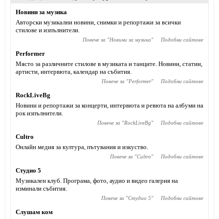
Новини за музика
Авторски музикални новини, снимки и репортажи за всички
стилове и изпълнители.
Повече за "
Новини за музика
"
Подобни сайтове
Performer
Място за различните стилове в музиката и танците. Новини, статии,
артисти, интервюта, календар на събития.
Повече за "
Performer
"
Подобни сайтове
RockLiveBg
Новини и репортажи за концерти, интервюта и ревюта на албуми на
рок изпълнители.
Повече за "
RockLiveBg
"
Подобни сайтове
Cultro
Онлайн медия за култура, пътувания и изкуство.
Повече за "
Cultro
"
Подобни сайтове
Студио 5
Музикален клуб. Програма, фото, аудио и видео галерия на
изминали събития.
Повече за "
Студио 5
"
Подобни сайтове
Слушам ком