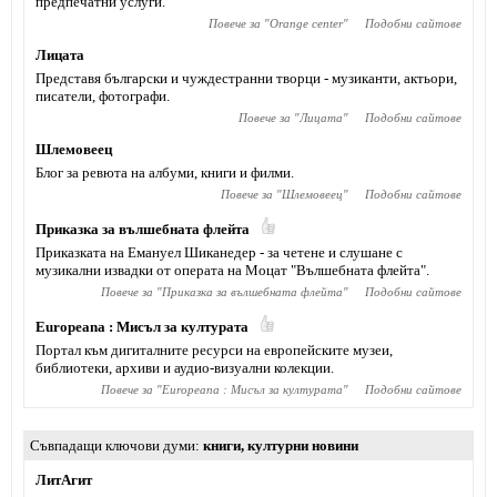
предпечатни услуги.
Повече за "
Orange center
"
Подобни сайтове
Лицата
Представя български и чуждестранни творци - музиканти, актьори,
писатели, фотографи.
Повече за "
Лицата
"
Подобни сайтове
Шлемовеец
Блог за ревюта на албуми, книги и филми.
Повече за "
Шлемовеец
"
Подобни сайтове
Приказка за вълшебната флейта
Приказката на Емануел Шиканедер - за четене и слушане с
музикални извадки от операта на Моцат "Вълшебната флейта".
Повече за "
Приказка за вълшебната флейта
"
Подобни сайтове
Europeana : Мисъл за културата
Портал към дигиталните ресурси на европейските музеи,
библиотеки, архиви и аудио-визуални колекции.
Повече за "
Europeana : Мисъл за културата
"
Подобни сайтове
Съвпадащи ключови думи
книги
,
културни новини
ЛитАгит