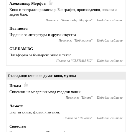
Александър Морфов
Кино и театрален режисьор. Биография, произведения, новини и
видео блог.
Повече за "
Александър Морфов
"
Подобни сайтове
Под моста
Издание за литература и други изкуства.
Повече за "
Под моста
"
Подобни сайтове
GLEDAM.BG
Платформа за българско кино и тетър.
Повече за "
GLEDAM.BG
"
Подобни сайтове
Съвпадащи ключови думи
кино
,
музика
Искам
Списание на модерния млад градски човек.
Повече за "
Искам
"
Подобни сайтове
Ламотх
Блог за книги, филми и музика.
Повече за "
Ламотх
"
Подобни сайтове
Сивостен