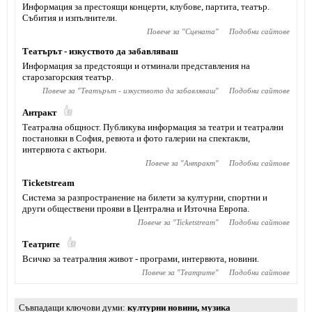
Информация за престоящи концерти, клубове, партита, театър.
Събития и изпълнители.
Повече за "
Сцената
"
Подобни сайтове
Театърът - изкуството да забавляваш
Информация за предстоящи и отминали представления на
старозагорския театър.
Повече за "
Театърът - изкуството да забавляваш
"
Подобни сайтове
Антракт
Театрална общност. Публикува информация за театри и театрални
постановки в София, ревюта и фото галерии на спектакли,
интервюта с актьори.
Повече за "
Антракт
"
Подобни сайтове
Ticketstream
Система за разпространение на билети за културни, спортни и
други обществени прояви в Централна и Източна Европа.
Повече за "
Ticketstream
"
Подобни сайтове
Театрите
Всичко за театралния живот - програми, интервюта, новини.
Повече за "
Театрите
"
Подобни сайтове
Съвпадащи ключови думи
културни новини
,
музика