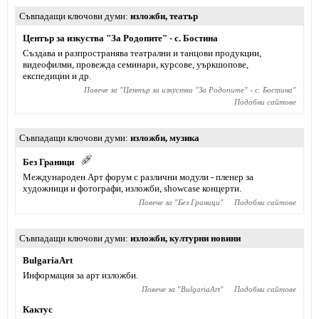
Съвпадащи ключови думи
изложби
,
театър
Център за изкуства "За Родопите" - с. Бостина
Създава и разпространява театрални и танцови продукции,
видеофилми, провежда семинари, курсове, уъркшопове,
експедиции и др.
Повече за "
Център за изкуства "За Родопите" - с. Бостина
"
Подобни сайтове
Съвпадащи ключови думи
изложби
,
музика
Без Граници
Международен Арт форум с различни модули - пленер за
художници и фотографи, изложби, showcase концерти.
Повече за "
Без Граници
"
Подобни сайтове
Съвпадащи ключови думи
изложби
,
културни новини
BulgariaArt
Информация за арт изложби.
Повече за "
BulgariaArt
"
Подобни сайтове
Кактус