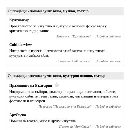
Съвпадащи ключови думи
кино
,
музика
,
театър
Култивизор
Пространство за изкуство и култура с основен фокус върху
критическо съдържание.
Повече за "
Култивизор
"
Подобни сайтове
Cultinterview
Интервюта с известни личности от областта на изкуството,
културата и лайфстайла.
Повече за "
Cultinterview
"
Подобни сайтове
Съвпадащи ключови думи
кино
,
културни новини
,
театър
Празниците на България
Информация за събори, фолклорни празници, чествания, юбилеи,
културни събития; театрални, филмови, читалищни и литературни
фестивали и конкурси.
Повече за "
Празниците на България
"
Подобни сайтове
АртСцена
Новини за театър, кино и други изкуства.
Повече за "
АртСцена
"
Подобни сайтове