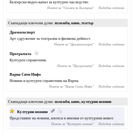
Български видео-канал за културно наследство.
Повече за "
Спомен за България
"
Подобни сайтове
Съвпадащи ключови думи
изложби
,
кино
,
театър
Драмаекспорт
Арт сдружение за театрална и филмова дейност.
Повече за "
Драмаекспорт
"
Подобни сайтове
Програмата
Културен справочник.
Повече за "
Програмата
"
Подобни сайтове
Варна Сити Инфо
Новини и културен справочник на Варна.
Повече за "
Варна Сити Инфо
"
Подобни сайтове
Съвпадащи ключови думи
изложби
,
кино
,
културни новини
Културни новини
Представяне на новини, анонси и мнения от културния живот.
Повече за "
Културни новини
"
Подобни сайтове