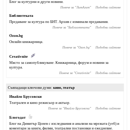
Блог за културни и други новини.
Повече за "
ЛитАгит
"
Подобни сайтове
Библиотеката
Предаване за култура по БНТ. Архив с изминали предавания.
Повече за "
Библиотеката
"
Подобни сайтове
Ozon.bg
Онлайн книжарница.
Повече за "
Ozon.bg
"
Подобни сайтове
Creativnite
Място за самопубликуване. Книжарница, форум и новини за
култура.
Повече за "
Creativnite
"
Подобни сайтове
Съвпадащи ключови думи
кино
,
театър
Ивайло Брусовски
Театрален и кино режисьор и актьор.
Повече за "
Ивайло Брусовски
"
Подобни сайтове
Блогодат
Блог на Димитър Цонев с изследвания и анализи на мрежата (уеб) и
коментари за книги, филми, театрални постановки и ежедневие.