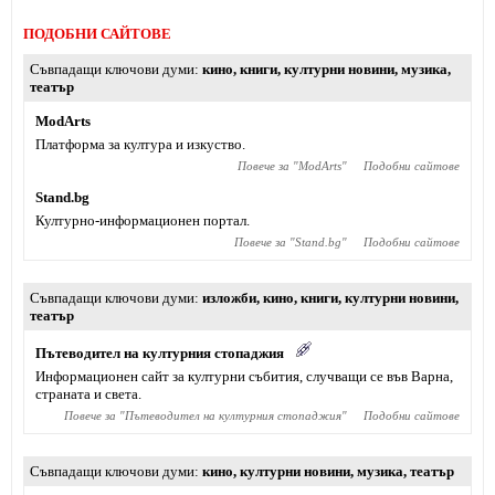
ПОДОБНИ САЙТОВЕ
Съвпадащи ключови думи
кино
,
книги
,
културни новини
,
музика
,
театър
ModArts
Платформа за култура и изкуство.
Повече за "
ModArts
"
Подобни сайтове
Stand.bg
Културно-информационен портал.
Повече за "
Stand.bg
"
Подобни сайтове
Съвпадащи ключови думи
изложби
,
кино
,
книги
,
културни новини
,
театър
Пътеводител на културния стопаджия
Информационен сайт за културни събития, случващи се във Варна,
страната и света.
Повече за "
Пътеводител на културния стопаджия
"
Подобни сайтове
Съвпадащи ключови думи
кино
,
културни новини
,
музика
,
театър