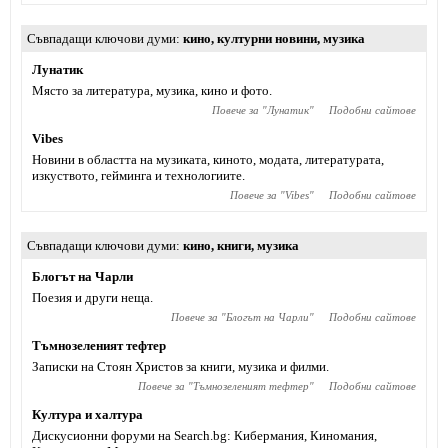
Съвпадащи ключови думи
кино
,
културни новини
,
музика
Лунатик
Място за литература, музика, кино и фото.
Повече за "
Лунатик
"
Подобни сайтове
Vibes
Новини в областта на музиката, киното, модата, литературата,
изкуството, гейминга и технологиите.
Повече за "
Vibes
"
Подобни сайтове
Съвпадащи ключови думи
кино
,
книги
,
музика
Блогът на Чарли
Поезия и други неща.
Повече за "
Блогът на Чарли
"
Подобни сайтове
Тъмнозеленият тефтер
Записки на Стоян Христов за книги, музика и филми.
Повече за "
Тъмнозеленият тефтер
"
Подобни сайтове
Култура и халтура
Дискусионни форуми на Search.bg: Кибермания, Киномания,