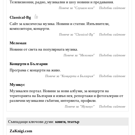
Телевизионни, радио, музикални и шоу новини и предавания.
Повече за "
Слушам ком
"
Подобни сайтове
Classical-Bg
Сайт за класическа музика. Новини и статии. Изпълнители,
композитори, концерти.
Повече за "
Classical-Bg
"
Подобни сайтове
Меломан
Новини от света на популярната музика.
Повече за "
Меломан
"
Подобни сайтове
Концерти в България
Програма с концерти на живо.
Повече за "
Концерти в България
"
Подобни сайтове
Музикус
Музикален портал. Новини за нови албуми, за концерти на
територията на България и извън нея, репортажи и фотогалерии от
различни музикални събития, интервюта, профили.
Повече за "
Музикус
"
Подобни сайтове
Съвпадащи ключови думи
книги
,
театър
ZaKnigi.com