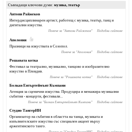
Съвпадащи ключови думи
музика
,
театър
Антони Райжеков
Интердисциплинарен артист, работещ с музика, театър, танц и
дигитални изкуства.
Повече за "
Антони Райжеков
"
Подобни сайтове
Аполония
Празници на изкуствата в Созопол.
Повече за "
Аполония
"
Подобни сайтове
Рошавата котка
Фестивал за театрално, музикално, танцово и изобразително
изкуство в Пловдив.
Повече за "
Рошавата котка
"
Подобни сайтове
Болкан Ентъртеймънт Къмпани
Агенция за сценични изкуства. Продуцира и менажира музикални
събития - концерти, фестивали...
Повече за "
Болкан Ентъртеймънт Къмпани
"
Подобни сайтове
Студио ТангерИН
Организатор на събития в областта на танца, музиката и
изпълнителските изкуства със специален акцент върху
аржентинското танго.
Повече за "
Студио ТангерИН
"
Подобни сайтове