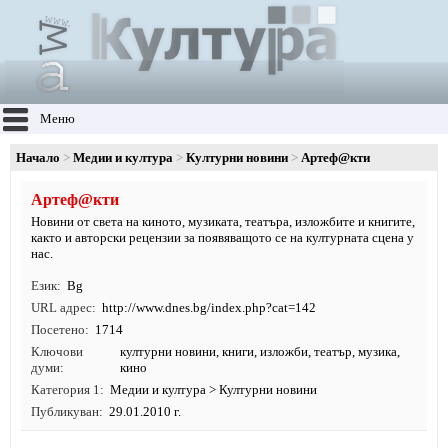
Меню
Начало
Медии и култура
Културни новини
Артеф@кти
Артеф@кти
Новини от света на киното, музиката, театъра, изложбите и книгите,
както и авторски рецензии за появяващото се на културната сцена у
нас.
Език
Bg
URL адрес
http:/
/
www.
dnes.
bg/
index.
php?cat=142
Посетено
1714
Ключови
културни новини
,
книги
,
изложби
,
театър
,
музика
,
думи
кино
Категория 1
Медии и култура
>
Културни новини
Публикуван
29.01.2010 г.