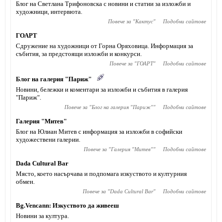
Блог на Светлана Трифоновска с новини и статии за изложби и
художници, интервюта.
Повече за "
Кактус
"
Подобни сайтове
ГОАРТ
Сдружение на художници от Горна Оряховица. Информация за
събития, за предстоящи изложби и конкурси.
Повече за "
ГОАРТ
"
Подобни сайтове
Блог на галерия "Париж"
Новини, бележки и коментари за изложби и събития в галерия
"Париж".
Повече за "
Блог на галерия "Париж"
"
Подобни сайтове
Галерия "Митев"
Блог на Юлиан Митев с информация за изложби в софийски
художествени галерии.
Повече за "
Галерия "Митев"
"
Подобни сайтове
Dada Cultural Bar
Място, което насърчава и подпомага изкуството и културния
обмен.
Повече за "
Dada Cultural Bar
"
Подобни сайтове
Bg.Vencann: Изкуството да живееш
Новини за култура.