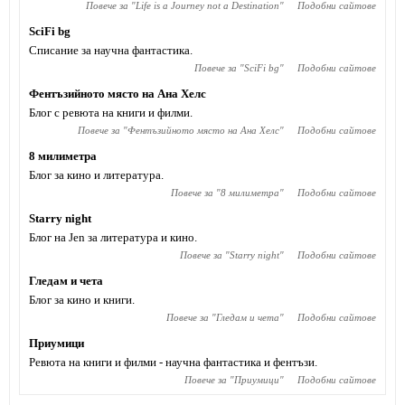
Повече за "
Life is a Journey not a Destination
"
Подобни сайтове
SciFi bg
Списание за научна фантастика.
Повече за "
SciFi bg
"
Подобни сайтове
Фентъзийното място на Ана Хелс
Блог с ревюта на книги и филми.
Повече за "
Фентъзийното място на Ана Хелс
"
Подобни сайтове
8 милиметра
Блог за кино и литература.
Повече за "
8 милиметра
"
Подобни сайтове
Starry night
Блог на Jen за литература и кино.
Повече за "
Starry night
"
Подобни сайтове
Гледам и чета
Блог за кино и книги.
Повече за "
Гледам и чета
"
Подобни сайтове
Приумици
Ревюта на книги и филми - научна фантастика и фентъзи.
Повече за "
Приумици
"
Подобни сайтове