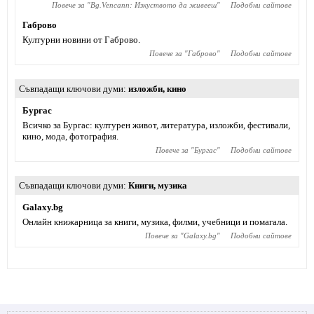
Повече за "
Bg.Vencann: Изкуството да живееш
"
Подобни сайтове
Габрово
Културни новини от Габрово.
Повече за "
Габрово
"
Подобни сайтове
Съвпадащи ключови думи
изложби
,
кино
Бургас
Всичко за Бургас: културен живот, литература, изложби, фестивали,
кино, мода, фотография.
Повече за "
Бургас
"
Подобни сайтове
Съвпадащи ключови думи
Книги
,
музика
Galaxy.bg
Онлайн книжарница за книги, музика, филми, учебници и помагала.
Повече за "
Galaxy.bg
"
Подобни сайтове