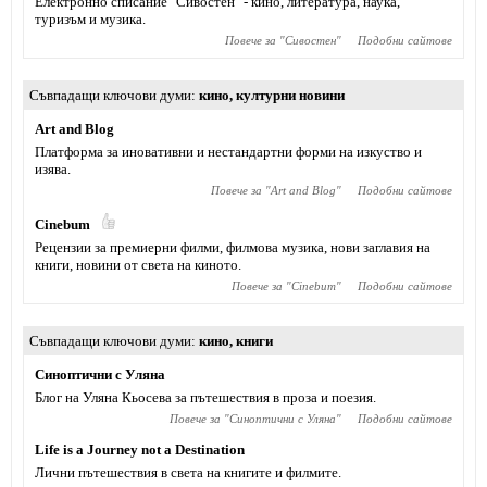
Електронно списание "Сивостен" - кино, литература, наука,
туризъм и музика.
Повече за "
Сивостен
"
Подобни сайтове
Съвпадащи ключови думи
кино
,
културни новини
Art and Blog
Платформа за иновативни и нестандартни форми на изкуство и
изява.
Повече за "
Art and Blog
"
Подобни сайтове
Cinebum
Рецензии за премиерни филми, филмова музика, нови заглавия на
книги, новини от света на киното.
Повече за "
Cinebum
"
Подобни сайтове
Съвпадащи ключови думи
кино
,
книги
Синоптични с Уляна
Блог на Уляна Кьосева за пътешествия в проза и поезия.
Повече за "
Синоптични с Уляна
"
Подобни сайтове
Life is a Journey not a Destination
Лични пътешествия в света на книгите и филмите.