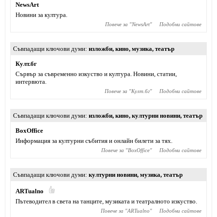
NewsArt
Новини за култура.
Повече за "
NewsArt
"
Подобни сайтове
Съвпадащи ключови думи
изложби
,
кино
,
музика
,
театър
Култ.бг
Сървър за съвременно изкуство и култура. Новини, статии,
интервюта.
Повече за "
Култ.бг
"
Подобни сайтове
Съвпадащи ключови думи
изложби
,
кино
,
културни новини
,
театър
BoxOffice
Информация за културни събития и онлайн билети за тях.
Повече за "
BoxOffice
"
Подобни сайтове
Съвпадащи ключови думи
културни новини
,
музика
,
театър
ARTualno
Пътеводител в света на танците, музиката и театралното изкуство.
Повече за "
ARTualno
"
Подобни сайтове