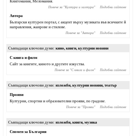
Книгомания, Меломания.
Повече за "
Култура и халтура
"
Подобни сайтове
Автора
Български културен портал, с акцент върху музиката във всичките й
направления, жанрове и стилове.
Повече за "
Автора
"
Подобни сайтове
Съвпадащи ключови думи
кино
,
книги
,
културни новини
С книга и филм
Сайт за книгите, киното и другите изкуства.
Повече за "
С книга и филм
"
Подобни сайтове
Съвпадащи ключови думи
изложби
,
културни новини
,
театър
Прояви
Културни, спортни и образователни прояви, по градове.
Повече за "
Прояви
"
Подобни сайтове
Съвпадащи ключови думи
изложби
,
книги
,
музика
Спомен за България