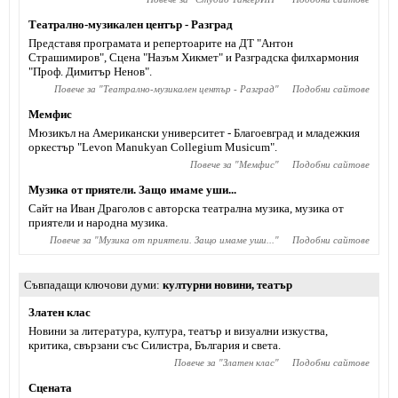
Театрално-музикален център - Разград
Представя програмата и репертоарите на ДТ "Антон
Страшимиров", Сцена "Назъм Хикмет" и Разградска филхармония
"Проф. Димитър Ненов".
Повече за "
Театрално-музикален център - Разград
"
Подобни сайтове
Мемфис
Мюзикъл на Американски университет - Благоевград и младежкия
оркестър "Levon Manukyan Collegium Musicum".
Повече за "
Мемфис
"
Подобни сайтове
Музика от приятели. Защо имаме уши...
Сайт на Иван Драголов с авторска театрална музика, музика от
приятели и народна музика.
Повече за "
Музика от приятели. Защо имаме уши...
"
Подобни сайтове
Съвпадащи ключови думи
културни новини
,
театър
Златен клас
Новини за литература, култура, театър и визуални изкуства,
критика, свързани със Силистра, България и света.
Повече за "
Златен клас
"
Подобни сайтове
Сцената