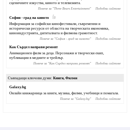
сценичните изкуства, киното и телевизията.
Повече за "
Тhree Bears Entertainment
"
Подобни сайтове
София - град на киното
Информация за софийски кинофестивали, съвременни и
исторически ресурси от областта на творческата икономика,
киноиндустрията, дигиталната и филмова грамотност.
Повече за "
София - град на киното
"
Подобни сайтове
Как Сърдел направи ремонт
Анимационен филм за деца. Персонажи и творчески екип,
публикации в медиите и трейлър.
Повече за "
Как Сърдел направи ремонт
"
Подобни сайтове
Съвпадащи ключови думи
Книги
,
Филми
Galaxy.bg
Онлайн книжарница за книги, музика, филми, учебници и помагала.
Повече за "
Galaxy.bg
"
Подобни сайтове