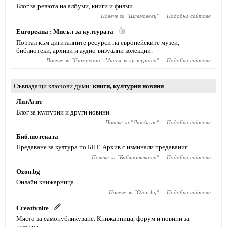
Блог за ревюта на албуми, книги и филми.
Повече за "
Шлемовеец
"
Подобни сайтове
Europeana : Мисъл за културата
Портал към дигиталните ресурси на европейските музеи,
библиотеки, архиви и аудио-визуални колекции.
Повече за "
Europeana : Мисъл за културата
"
Подобни сайтове
Съвпадащи ключови думи
книги
,
културни новини
ЛитАгит
Блог за културни и други новини.
Повече за "
ЛитАгит
"
Подобни сайтове
Библиотеката
Предаване за култура по БНТ. Архив с изминали предавания.
Повече за "
Библиотеката
"
Подобни сайтове
Ozon.bg
Онлайн книжарница.
Повече за "
Ozon.bg
"
Подобни сайтове
Creativnite
Място за самопубликуване. Книжарница, форум и новини за
култура.