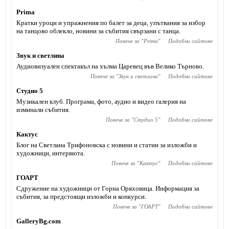
Prima
Кратки уроци и упражнения по балет за деца, упътвания за избор
на танцово облекло, новини за събития свързани с танца.
Повече за "
Prima
"
Подобни сайтове
Звук и светлина
Аудиовизуален спектакъл на хълма Царевец във Велико Търново.
Повече за "
Звук и светлина
"
Подобни сайтове
Студио 5
Музикален клуб. Програма, фото, аудио и видео галерия на
изминали събития.
Повече за "
Студио 5
"
Подобни сайтове
Кактус
Блог на Светлана Трифоновска с новини и статии за изложби и
художници, интервюта.
Повече за "
Кактус
"
Подобни сайтове
ГОАРТ
Сдружение на художници от Горна Оряховица. Информация за
събития, за предстоящи изложби и конкурси.
Повече за "
ГОАРТ
"
Подобни сайтове
GalleryBg.com