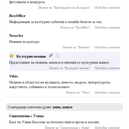
фестивали и конкурси.
Повече за "
Празниците на България
"
Подобни сайтове
BoxOffice
Информация за културни събития и онлайн билети за тях.
Повече за "
BoxOffice
"
Подобни сайтове
NewsArt
Новини за култура.
Повече за "
NewsArt
"
Подобни сайтове
Културни новини
Представяне на новини, анонси и мнения от културния живот.
Повече за "
Културни новини
"
Подобни сайтове
Vibes
Новини в областта на музиката, киното, модата, литературата,
изкуството, гейминга и технологиите.
Повече за "
Vibes
"
Подобни сайтове
Съвпадащи ключови думи
кино
,
книги
Синоптични с Уляна
Блог на Уляна Кьосева за пътешествия в проза и поезия.
Повече за "
Синоптични с Уляна
"
Подобни сайтове