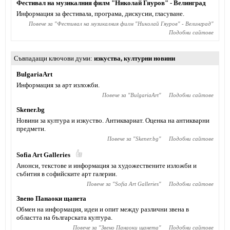
Фестивал на музикалния филм "Николай Гяуров" - Велинград
Информация за фестивала, програма, дискусии, гласуване.
Повече за "
Фестивал на музикалния филм "Николай Гяуров" - Велинград
"
Подобни сайтове
Съвпадащи ключови думи
изкуства
,
културни новини
BulgariaArt
Информация за арт изложби.
Повече за "
BulgariaArt
"
Подобни сайтове
Skener.bg
Новини за култура и изкуство. Антиквариат. Оценка на антикварни
предмети.
Повече за "
Skener.bg
"
Подобни сайтове
Sofia Art Galleries
Анонси, текстове и информация за художествените изложби и
събития в софийските арт галерии.
Повече за "
Sofia Art Galleries
"
Подобни сайтове
Звено Панаоки щанета
Обмен на информация, идеи и опит между различни звена в
областта на българската култура.
Повече за "
Звено Панаоки щанета
"
Подобни сайтове