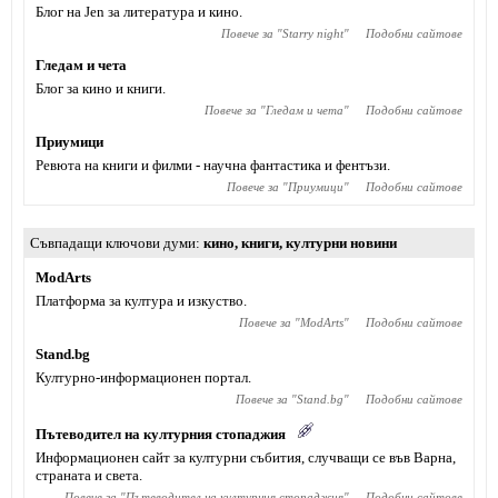
Блог на Jen за литература и кино.
Повече за "
Starry night
"
Подобни сайтове
Гледам и чета
Блог за кино и книги.
Повече за "
Гледам и чета
"
Подобни сайтове
Приумици
Ревюта на книги и филми - научна фантастика и фентъзи.
Повече за "
Приумици
"
Подобни сайтове
Съвпадащи ключови думи
кино
,
книги
,
културни новини
ModArts
Платформа за култура и изкуство.
Повече за "
ModArts
"
Подобни сайтове
Stand.bg
Културно-информационен портал.
Повече за "
Stand.bg
"
Подобни сайтове
Пътеводител на културния стопаджия
Информационен сайт за културни събития, случващи се във Варна,
страната и света.
Повече за "
Пътеводител на културния стопаджия
"
Подобни сайтове