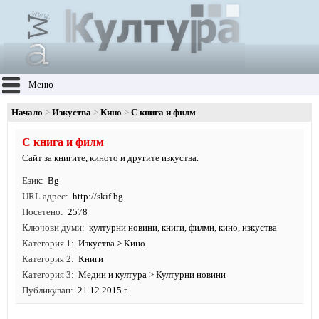
Меню
Начало
Изкуства
Кино
С книга и филм
С книга и филм
Сайт за книгите, киното и другите изкуства.
Език
Bg
URL адрес
http:/
/
skif.
bg
Посетено
2578
Ключови думи
културни новини
,
книги
,
филми
,
кино
,
изкуства
Категория 1
Изкуства
>
Кино
Категория 2
Книги
Категория 3
Медии и култура
>
Културни новини
Публикуван
21.12.2015 г.