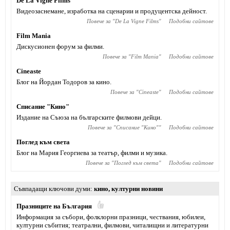
De La Vigne Films
Видеозаснемане, изработка на сценарии и продуцентска дейност.
Повече за "
De La Vigne Films
"
Подобни сайтове
Film Mania
Дискусионен форум за филми.
Повече за "
Film Mania
"
Подобни сайтове
Cineaste
Блог на Йордан Тодоров за кино.
Повече за "
Cineaste
"
Подобни сайтове
Списание "Кино"
Издание на Съюза на българските филмови дейци.
Повече за "
Списание "Кино"
"
Подобни сайтове
Поглед към света
Блог на Мария Георгиева за театър, филми и музика.
Повече за "
Поглед към света
"
Подобни сайтове
Съвпадащи ключови думи
кино
,
културни новини
Празниците на България
Информация за събори, фолклорни празници, чествания, юбилеи,
културни събития; театрални, филмови, читалищни и литературни