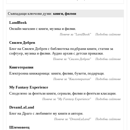
Съвпадащи ключови думи
книги
,
филми
LandBook
Онлайн магазин с книги, музика и филми.
Повече за "
LandBook
"
Подобни сайтове
Свилен Добрев
Блог на Свилен Добрев с библиотека подбрани книги, статии за
софтуер, музика и филми. Аудио архив с детски приказки.
Повече за "
Свилен Добрев
"
Подобни сайтове
Книготерапия
Електронна книжарница: книги, филми, букети, подаръци.
Повече за "
Книготерапия
"
Подобни сайтове
My Fantasy Experience
Споделено за фентъзи книги, сериали, филми и фентъзи класации.
Повече за "
My Fantasy Experience
"
Подобни сайтове
DreamLaLand
Блог на Драго с любимите му книги и автори.
Повече за "
DreamLaLand
"
Подобни сайтове
Шлемовеец