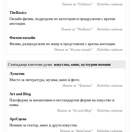
Повече за "
Filmboxx
"
Подобни сайтове
TheBasics
Онлайн филми, подредени по категории и придружени с кратки
анотации.
Повече за "
TheBasics
"
Подобни сайтове
Филми-онлайн
Филми, разпределени по жанр и представени с кратка анотация.
Повече за "
Филми-онлайн
"
Подобни сайтове
Съвпадащи ключови думи
изкуства
,
кино
,
културни новини
Лунатик
Място за литература, музика, кино и фото.
Повече за "
Лунатик
"
Подобни сайтове
Art and Blog
Платформа за иновативни и нестандартни форми на изкуство и
изява.
Повече за "
Art and Blog
"
Подобни сайтове
АртСцена
Новини за театър, кино и други изкуства.
Повече за "
АртСцена
"
Подобни сайтове