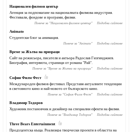
Национален филмов център
Агенция за подпомагане на националната филмова индустрия.
Фестивали, фондове и програми, филми.
Повече за "
Национален филмов център
"
Подобни сайтове
Animato
Студентски блог за анимация.
Повече за "
Animato
"
Подобни сайтове
Време за Жътва на призраци
Сайт на режисьора, писателя и актьора Радослав Гизгинджиев‎.
Биография, интервюта, страници от романа "Рай".
Повече за "
Време за Жътва на призраци
"
Подобни сайтове
София Филм Фест
Международен филмов фестивал. Представя актуалните тенденции
в световното кино и най-новото от българското кино.
Повече за "
София Филм Фест
"
Подобни сайтове
Владимир Тодоров
Художник постановчик и дизайнер на специални ефекти на филми.
Повече за "
Владимир Тодоров
"
Подобни сайтове
Тhree Bears Entertainment
Продуцентска къща. Реализира творчески проекти в областта на