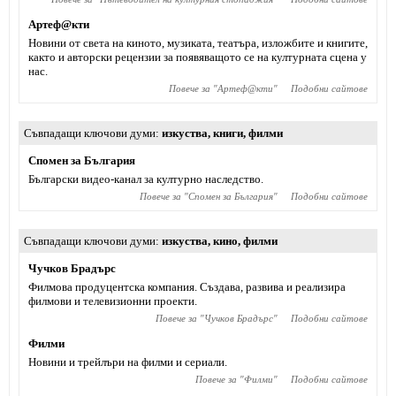
Артеф@кти
Новини от света на киното, музиката, театъра, изложбите и книгите,
както и авторски рецензии за появяващото се на културната сцена у
нас.
Повече за "
Артеф@кти
"
Подобни сайтове
Съвпадащи ключови думи
изкуства
,
книги
,
филми
Спомен за България
Български видео-канал за културно наследство.
Повече за "
Спомен за България
"
Подобни сайтове
Съвпадащи ключови думи
изкуства
,
кино
,
филми
Чучков Брадърс
Филмова продуцентска компания. Създава, развива и реализира
филмови и телевизионни проекти.
Повече за "
Чучков Брадърс
"
Подобни сайтове
Филми
Новини и трейлъри на филми и сериали.
Повече за "
Филми
"
Подобни сайтове