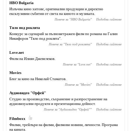
HBO Bulgaria
Излъчва кино хитове, оригинални продукции и директно
ексклузивни събития от света на киното и музиката.
Повече за "
HBO Bulgaria
"
Подобни сайтове
Тяло под роклята
Конкурс за сценарий за пълнометражен филм по романа на Галин
Никифоров "Тяло под роклята".
Повече за "
Тяло под роклята
"
Подобни сайтове
Love.net
Филм на Илиян Джевелеков.
Повече за "
Love.net
"
Подобни сайтове
Movies
Блог за кино на Николай Стаматов.
Повече за "
Movies
"
Подобни сайтове
Аудиовидео "Орфей"
Студио за производство, съхранение и разпространение на
аудиовизуални продукти и презентационна дейност.
Повече за "
Аудиовидео "Орфей"
"
Подобни сайтове
Filmboxx
Филми, трейлъри на филми, филмови новини, личности. Програма
на кината.