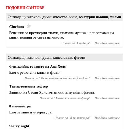
ПОДОБНИ САЙТОВЕ
Съвпадащи ключови думи
изкуства
,
кино
,
културни новини
,
филми
Cinebum
Рецензии за премиерни филми, филмова музика, нови заглавия на
книги, новини от света на киното.
Повече за "
Cinebum
"
Подобни сайтове
Съвпадащи ключови думи
кино
,
книги
,
филми
Фентъзийното място на Ана Хелс
Блог с ревюта на книги и филми.
Повече за "
Фентъзийното място на Ана Хелс
"
Подобни сайтове
Тъмнозеленият тефтер
Записки на Стоян Христов за книги, музика и филми.
Повече за "
Тъмнозеленият тефтер
"
Подобни сайтове
8 милиметра
Блог за кино и литература.
Повече за "
8 милиметра
"
Подобни сайтове
Starry night