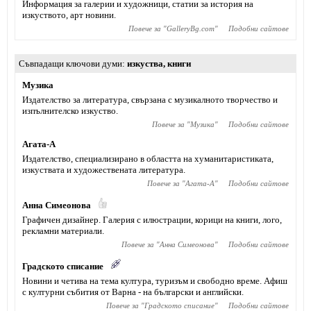
Информация за галерии и художници, статии за история на
изкуството, арт новини.
Повече за "
GalleryBg.com
"
Подобни сайтове
Съвпадащи ключови думи
изкуства
,
книги
Музика
Издателство за литература, свързана с музикалното творчество и
изпълнителско изкуство.
Повече за "
Музика
"
Подобни сайтове
Агата-А
Издателство, специализирано в областта на хуманитаристиката,
изкуствата и художествената литература.
Повече за "
Агата-А
"
Подобни сайтове
Анна Симеонова
Графичен дизайнер. Галерия с илюстрации, корици на книги, лого,
рекламни материали.
Повече за "
Анна Симеонова
"
Подобни сайтове
Градското списание
Новини и четива на тема култура, туризъм и свободно време. Афиш
с културни събития от Варна - на български и английски.
Повече за "
Градското списание
"
Подобни сайтове