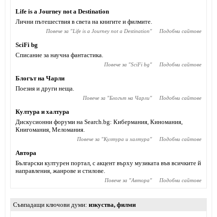
Life is a Journey not a Destination
Лични пътешествия в света на книгите и филмите.
Повече за "
Life is a Journey not a Destination
"
Подобни сайтове
SciFi bg
Списание за научна фантастика.
Повече за "
SciFi bg
"
Подобни сайтове
Блогът на Чарли
Поезия и други неща.
Повече за "
Блогът на Чарли
"
Подобни сайтове
Култура и халтура
Дискусионни форуми на Search.bg: Кибермания, Киномания,
Книгомания, Меломания.
Повече за "
Култура и халтура
"
Подобни сайтове
Автора
Български културен портал, с акцент върху музиката във всичките й
направления, жанрове и стилове.
Повече за "
Автора
"
Подобни сайтове
Съвпадащи ключови думи
изкуства
,
филми