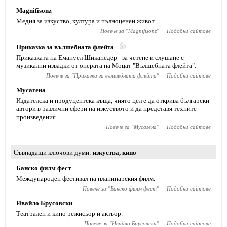
Magnifisonz
Медия за изкуство, култура и пълноценен живот.
Повече за "
Magnifisonz
"
Подобни сайтове
Приказка за вълшебната флейта
Приказката на Емануел Шиканедер - за четене и слушане с
музикални извадки от операта на Моцат "Вълшебната флейта".
Повече за "
Приказка за вълшебната флейта
"
Подобни сайтове
Мусагена
Издателска и продуцентска къща, чиято цел е да открива български
автори в различни сфери на изкуството и да представя техните
произведения.
Повече за "
Мусагена
"
Подобни сайтове
Съвпадащи ключови думи
изкуства
,
кино
Банско филм фест
Международен фестивал на планинарския филм.
Повече за "
Банско филм фест
"
Подобни сайтове
Ивайло Брусовски
Театрален и кино режисьор и актьор.
Повече за "
Ивайло Брусовски
"
Подобни сайтове