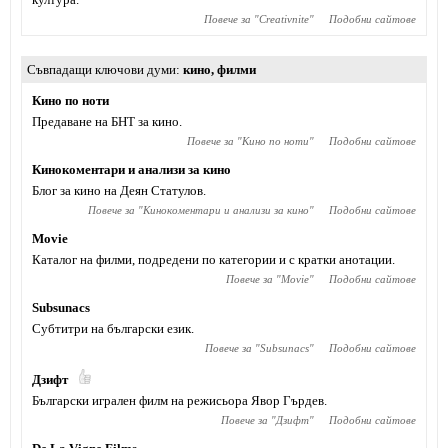
Повече за "
Creativnite
"
Подобни сайтове
Съвпадащи ключови думи
кино
,
филми
Кино по ноти
Предаване на БНТ за кино.
Повече за "
Кино по ноти
"
Подобни сайтове
Кинокоментари и анализи за кино
Блог за кино на Деян Статулов.
Повече за "
Кинокоментари и анализи за кино
"
Подобни сайтове
Movie
Каталог на филми, подредени по категории и с кратки анотации.
Повече за "
Movie
"
Подобни сайтове
Subsunacs
Субтитри на български език.
Повече за "
Subsunacs
"
Подобни сайтове
Дзифт
Български игрален филм на режисьора Явор Гърдев.
Повече за "
Дзифт
"
Подобни сайтове