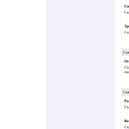
Сп
Ск
Хр
Ск
Съв
Ог
Ск
ек
Съв
Ра
Га
Ко
Ск