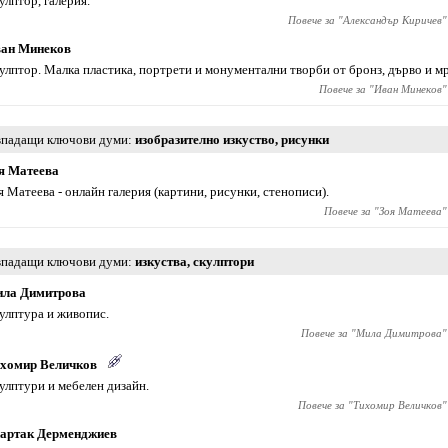
улптор, галерия.
Повече за "
Александър Киричев
"
ан Минеков
улптор. Малка пластика, портрети и монументални творби от бронз, дърво и м
Повече за "
Иван Минеков
"
падащи ключови думи
изобразително изкуство
,
рисунки
я Матеева
я Матеева - онлайн галерия (картини, рисунки, стенописи).
Повече за "
Зоя Матеева
"
падащи ключови думи
изкуства
,
скулптори
ла Димитрова
улптура и живопис.
Повече за "
Мила Димитрова
"
хомир Величков
улптури и мебелен дизайн.
Повече за "
Тихомир Величков
"
артак Дерменджиев