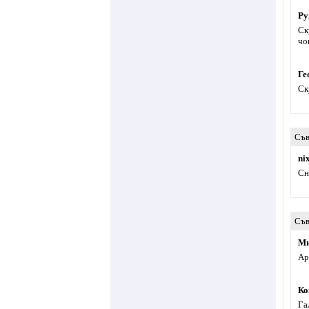
Ру
Ск
чо
Ге
Ск
Съв
ni
Сн
Съв
Ми
Ар
Ко
Га