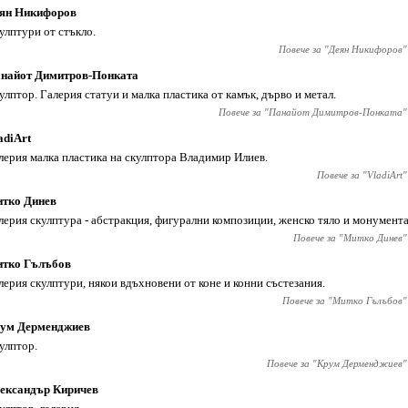
ян Никифоров
улптури от стъкло.
Повече за "
Деян Никифоров
"
найот Димитров-Понката
улптор. Галерия статуи и малка пластика от камък, дърво и метал.
Повече за "
Панайот Димитров-Понката
"
adiArt
лерия малка пластика на скулптора Владимир Илиев.
Повече за "
VladiArt
"
тко Динев
лерия скулптура - абстракция, фигурални композиции, женско тяло и монумент
Повече за "
Митко Динев
"
тко Гълъбов
лерия скулптури, някои вдъхновени от коне и конни състезания.
Повече за "
Митко Гълъбов
"
ум Дерменджиев
улптор.
Повече за "
Крум Дерменджиев
"
ександър Киричев