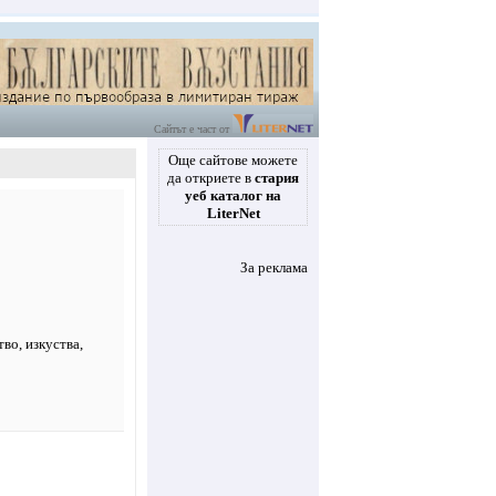
Сайтът е част от
Още сайтове можете
да откриете в
стария
уеб каталог на
LiterNet
За реклама
тво
,
изкуства
,