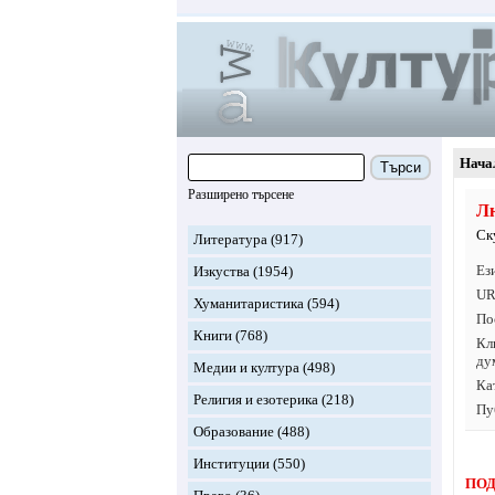
Нача
Търси
Разширено търсене
Л
Ск
Литература
(917)
Ез
Изкуства
(1954)
UR
Хуманитаристика
(594)
По
Книги
(768)
Кл
ду
Медии и култура
(498)
Ка
Религия и езотерика
(218)
Пу
Образование
(488)
Институции
(550)
ПОД