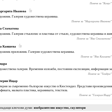
Повече за "
Конус
"
ргарита Иванова
дожник. Галерия художествена керамика.
Повече за "
Маргарита Иванова
"
а Стаматова
дожник. Галерия стъклопис и пластика от стъкло, художествена керамика и жи
Повече за "
Яна Стаматова
"
а Каишева
дожник приложник. Галерия художествена керамика.
Повече за "
Яна Каишева
"
ндра
дожествена галерия. Временни изложби, постоянни експозиции, информация за
Повече за "
Тандра
"
лерия Ищар
лерия за съвременно българско изкуство в Кюстендил. Представя произведения
афиката, малката пластика, керамиката, текстила.
Повече за "
Галерия Ищар
"
падащи ключови думи
изобразително изкуство
,
скулптори