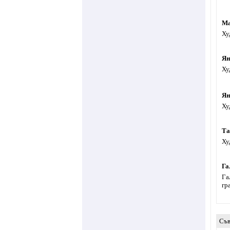
Ма
Ху
Ян
Ху
Ян
Ху
Та
Ху
Га
Га
гр
Съв