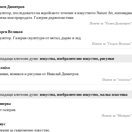
мен Димитров
улптор, последовател на корейското течение в изкуството Nature Art, изповядв
века към природата. Галерия дървопластики.
Повече за "
Румен Димитров
"
орги Великов
улптор. Галерия скулптури от метал, дърво и лед.
Повече за "
Георги Великов
"
падащи ключови думи
изкуства
,
изобразително изкуство
,
рисунки
xonixo
имки, комикси и рисунки от Николай Димитров.
Повече за "
nixonixo
"
падащи ключови думи
изкуства
,
изобразително изкуство
,
малка пластика
нерва
т галерия.
Повече за "
Минерва
"
нус
лерия за съвременно изкуство.