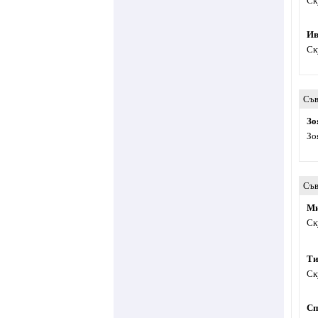
Ск
Ив
Ск
Съв
Зо
Зо
Съв
Ми
Ск
Ти
Ск
Сп