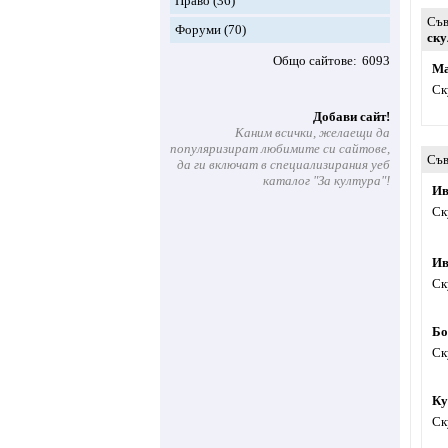
Право
(36)
Съв
Форуми
(70)
ску
Общо сайтове
6093
Ма
Ск
Добави сайт!
Каним всички, желаещи да
популяризират любимите си сайтове,
Съв
да ги включат в специализирания уеб
каталог "За култура"!
Ив
Ск
Ив
Ск
Бо
Ск
Ку
Ск