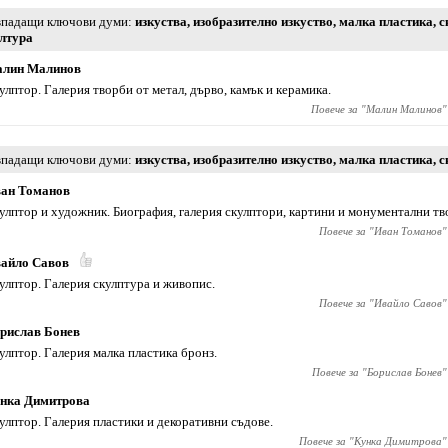
падащи ключови думи
изкуства
,
изобразително изкуство
,
малка пластика
,
с
лтура
лин Малинов
улптор. Галерия творби от метал, дърво, камък и керамика.
Повече за "
Малин Малинов
"
падащи ключови думи
изкуства
,
изобразително изкуство
,
малка пластика
,
с
ан Томанов
улптор и художник. Биография, галерия скулптори, картини и монументални тв
Повече за "
Иван Томанов
"
айло Савов
улптор. Галерия скулптура и живопис.
Повече за "
Ивайло Савов
"
рислав Бонев
улптор. Галерия малка пластика бронз.
Повече за "
Борислав Бонев
"
нка Димитрова
улптор. Галерия пластики и декоративни съдове.
Повече за "
Кунка Димитрова
"