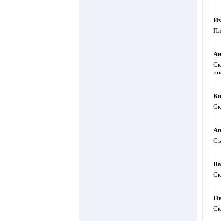
Из
Пл
Ан
Ск
ин
Ки
Ск
An
Съ
Ва
Ск
Ни
Ск