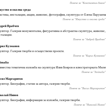
Повече за "
Константин Ачков
"
куство и околна среда
астика, инсталации, акции, живопис, фотография, скулптура от Елена Парушева
Повече за "
Изкуство и околна среда
"
дрей Врабчев
улптор. Галерия монументална, фигуративна и абстрактна скулптура, живопис,
сталации.
Повече за "
Андрей Врабчев
"
рил Кузманов
улптор. Галерия творби и осъществени проекти.
Повече за "
Кирил Кузманов
"
imaliа
вместна тематична изложба на скулптура Илия Бояров и илюстраторката Милен
Повече за "
Animaliа
"
сил Маргаритов
улптор. Биография, статии за автора, галерия творби.
Повече за "
Васил Маргаритов
"
колай Нинов
улптор. Биография, информация за изложби, галерия творби.
Повече за "
Николай Нинов
"