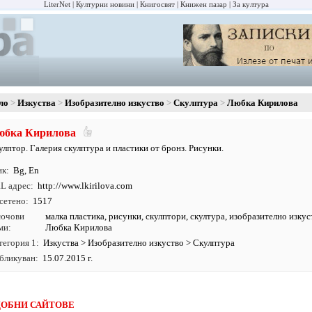
LiterNet
Културни новини
Книгосвят
Книжен пазар
За култура
ло
Изкуства
Изобразително изкуство
Скулптура
Любка Кирилова
юбка Кирилова
улптор. Галерия скулптура и пластики от бронз. Рисунки.
ик
Bg
,
En
L адрес
http:/
/
www.
lkirilova.
com
сетено
1517
ючови
малка пластика
,
рисунки
,
скулптори
,
скултура
,
изобразително изкус
ми
Любка Кирилова
тегория 1
Изкуства
>
Изобразително изкуство
>
Скулптура
бликуван
15.07.2015 г.
ОБНИ САЙТОВЕ