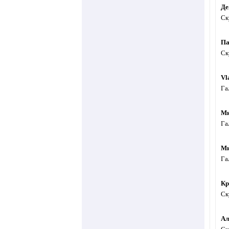
Де
Ск
Па
Ск
Vl
Га
Ми
Га
Ми
Га
Кр
Ск
Ал