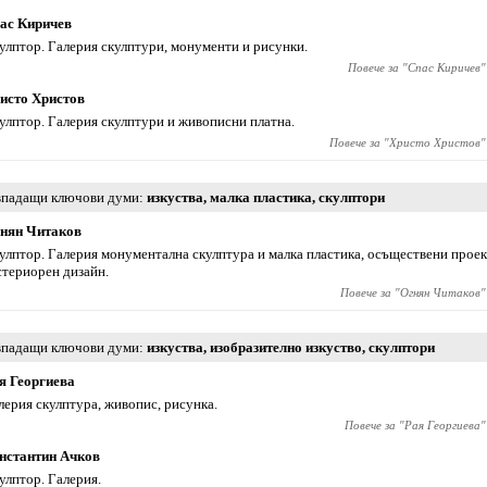
ас Киричев
улптор. Галерия скулптури, монументи и рисунки.
Повече за "
Спас Киричев
"
исто Христов
улптор. Галерия скулптури и живописни платна.
Повече за "
Христо Христов
"
падащи ключови думи
изкуства
,
малка пластика
,
скулптори
нян Читаков
улптор. Галерия монументална скулптура и малка пластика, осъществени прое
стериорен дизайн.
Повече за "
Огнян Читаков
"
падащи ключови думи
изкуства
,
изобразително изкуство
,
скулптори
я Георгиева
лерия скулптура, живопис, рисунка.
Повече за "
Рая Георгиева
"
нстантин Ачков
улптор. Галерия.