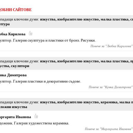
ОБНИ САЙТОВЕ
падащи ключови думи
изкуства
,
изобразително изкуство
,
малка пластика
,
с
лтура
бка Кирилова
улптор. Галерия скулптура и пластики от бронз. Рисунки.
Повече за "
Любка Кирилова
"
падащи ключови думи
изкуства
,
изобразително изкуство
,
малка пластика
,
п
уства
,
скулптори
нка Димитрова
улптор. Галерия пластики и декоративни съдове.
Повече за "
Кунка Димитрова
"
падащи ключови думи
изкуства
,
изобразително изкуство
,
керамика
,
малка 
ложни изкуства
ргарита Иванова
дожник. Галерия художествена керамика.
Повече за "
Маргарита Иванова
"