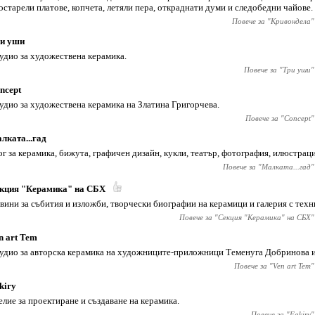
остарели платове, копчета, летяли пера, откраднати думи и следобедни чайове.
Повече за "
Кривондела
"
и уши
удио за художествена керамика.
Повече за "
Три уши
"
ncept
удио за художествена керамика на Златина Григорчева.
Повече за "
Concept
"
лката...гад
ог за керамика, бижута, графичен дизайн, кукли, театър, фотография, илюстрац
Повече за "
Малката...гад
"
кция "Керамика" на СБХ
вини за събития и изложби, творчески биографии на керамици и галерия с техн
Повече за "
Секция "Керамика" на СБХ
"
n art Tem
удио за авторска керамика на художниците-приложници Теменуга Добринова и
Повече за "
Ven art Tem
"
kiry
елие за проектиране и създаване на керамика.
Повече за "
Fakiry
"