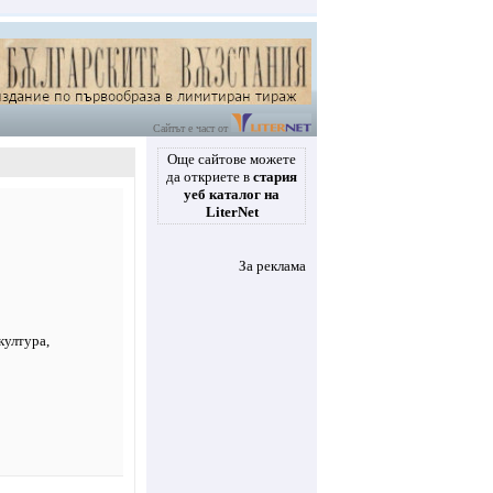
Сайтът е част от
Още сайтове можете
да откриете в
стария
уеб каталог на
LiterNet
За реклама
култура
,