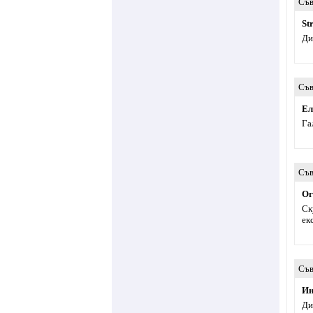
Съв
St
Ди
Съв
Ел
Га
Съв
Ог
Ск
ек
Съв
Ин
Ди