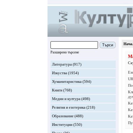
Нача
Търси
Разширено търсене
М
Ск
Литература
(917)
Ез
Изкуства
(1954)
UR
Хуманитаристика
(594)
По
Книги
(768)
Кл
ду
Медии и култура
(498)
Ка
Религия и езотерика
(218)
Ка
Образование
(488)
Ка
Пу
Институции
(550)