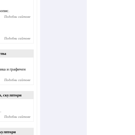
вопис.
Подобни сайтове
Подобни сайтове
ства
тика и графичен
Подобни сайтове
а
,
скулптори
.
Подобни сайтове
кулптори