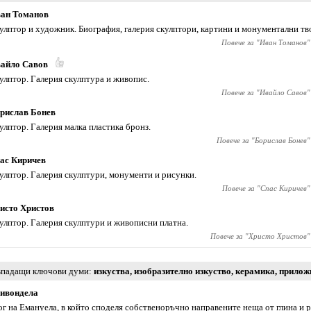
ан Томанов
улптор и художник. Биография, галерия скулптори, картини и монументални тв
Повече за "
Иван Томанов
"
айло Савов
улптор. Галерия скулптура и живопис.
Повече за "
Ивайло Савов
"
рислав Бонев
улптор. Галерия малка пластика бронз.
Повече за "
Борислав Бонев
"
ас Киричев
улптор. Галерия скулптури, монументи и рисунки.
Повече за "
Спас Киричев
"
исто Христов
улптор. Галерия скулптури и живописни платна.
Повече за "
Христо Христов
"
падащи ключови думи
изкуства
,
изобразително изкуство
,
керамика
,
прилож
ивондела
ог на Емануела, в който споделя собственоръчно направените неща от глина и 