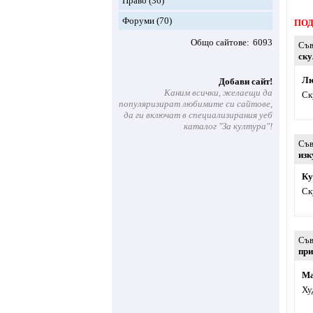
Право
(36)
Форуми
(70)
ПОД
Общо сайтове
6093
Съв
ску
Лю
Добави сайт!
Каним всички, желаещи да
Ск
популяризират любимите си сайтове,
да ги включат в специализирания уеб
каталог "За култура"!
Съв
изк
Ку
Ск
Съв
при
Ма
Ху