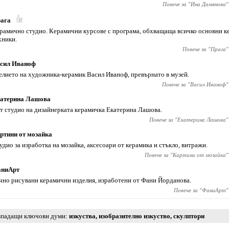
Повече за "
Ина Дамянова
"
ага
рамично студио. Керамични курсове с програма, обхващаща всичко основни 
хники.
Повече за "
Прага
"
сил Иваноф
елието на художника-керамик Васил Иваноф, превърнато в музей.
Повече за "
Васил Иваноф
"
атерина Лашова
т студио на дизайнерката керамичка Екатерина Лашова.
Повече за "
Екатерина Лашова
"
ртини от мозайка
удио за изработка на мозайка, аксесоари от керамика и стъкло, витражи.
Повече за "
Картини от мозайка
"
ниАрт
чно рисувани керамични изделия, изработени от Фани Йорданова.
Повече за "
ФаниАрт
"
падащи ключови думи
изкуства
,
изобразително изкуство
,
скулптори