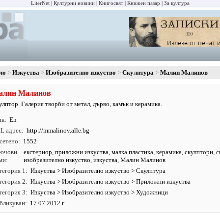
LiterNet
Културни новини
Книгосвят
Книжен пазар
За култура
ло
Изкуства
Изобразително изкуство
Скулптура
Малин Малинов
алин Малинов
улптор. Галерия творби от метал, дърво, камък и керамика.
ик
En
L адрес
http:/
/
mmalinov.
alle.
bg
сетено
1552
ючови
екстериор
,
приложни изкуства
,
малка пластика
,
керамика
,
скулптори
,
с
ми
изобразително изкуство
,
изкуства
, Малин Малинов
тегория 1
Изкуства
>
Изобразително изкуство
>
Скулптура
тегория 2
Изкуства
>
Изобразително изкуство
>
Приложни изкуства
тегория 3
Изкуства
>
Изобразително изкуство
>
Художници
бликуван
17.07.2012 г.