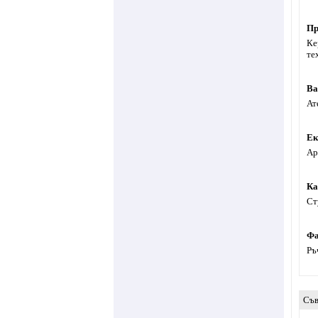
Пр
Ке
те
Ва
Ат
Ек
Ар
Ка
Ст
Фа
Ръ
Съв