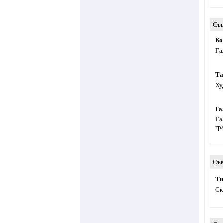
Съв
Ко
Га
Та
Ху
Га
Га
гр
Съв
Ти
Ск