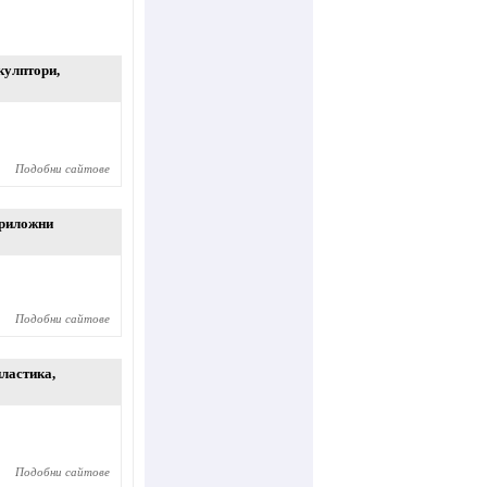
кулптори
,
Подобни сайтове
риложни
Подобни сайтове
пластика
,
Подобни сайтове