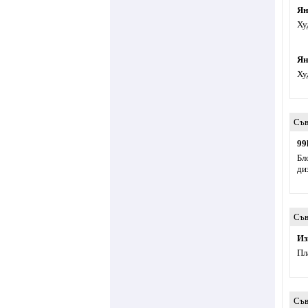
Ян
Ху
Ян
Ху
Съв
99
Бл
ди
Съв
Из
Пл
Съв