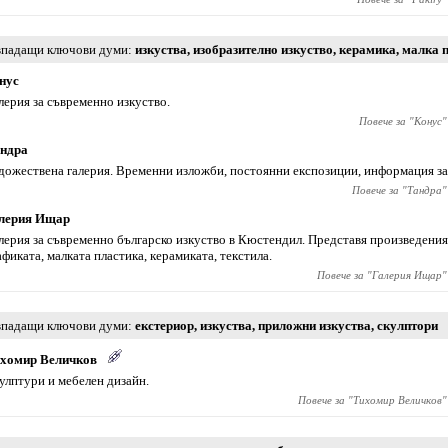
падащи ключови думи
изкуства
,
изобразително изкуство
,
керамика
,
малка 
нус
лерия за съвременно изкуство.
Повече за "
Конус
"
ндра
дожествена галерия. Временни изложби, постоянни експозиции, информация за
Повече за "
Тандра
"
лерия Ищар
лерия за съвременно българско изкуство в Кюстендил. Представя произведения
афиката, малката пластика, керамиката, текстила.
Повече за "
Галерия Ищар
"
падащи ключови думи
екстериор
,
изкуства
,
приложни изкуства
,
скулптори
хомир Величков
улптури и мебелен дизайн.
Повече за "
Тихомир Величков
"