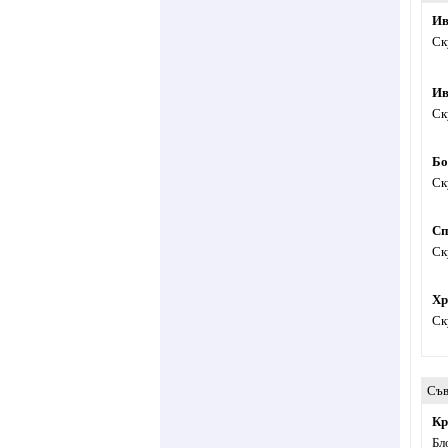
Ив
Ск
Ив
Ск
Бо
Ск
Сп
Ск
Хр
Ск
Съв
Кр
Бл