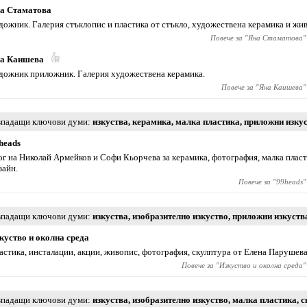
а Стаматова
дожник. Галерия стъклопис и пластика от стъкло, художествена керамика и жи
Повече за "
Яна Стаматова
"
а Каишева
дожник приложник. Галерия художествена керамика.
Повече за "
Яна Каишева
"
падащи ключови думи
изкуства
,
керамика
,
малка пластика
,
приложни изку
heads
ог на Николай Армейков и Софи Кьорчева за керамика, фотография, малка плас
зайн.
Повече за "
99heads
"
падащи ключови думи
изкуства
,
изобразително изкуство
,
приложни изкуств
куство и околна среда
астика, инсталации, акции, живопис, фотография, скулптура от Елена Парушева
Повече за "
Изкуство и околна среда
"
падащи ключови думи
изкуства
,
изобразително изкуство
,
малка пластика
,
с