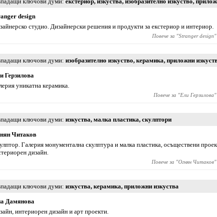
падащи ключови думи
екстериор
,
изкуства
,
изобразително изкуство
,
прилож
ranger design
зайнерско студио. Дизайнерски решения и продукти за екстериор и интериор.
Повече за "
Stranger design
"
падащи ключови думи
изобразително изкуство
,
керамика
,
приложни изкуст
и Герзилова
лерия уникатна керамика.
Повече за "
Ели Герзилова
"
падащи ключови думи
изкуства
,
малка пластика
,
скулптори
нян Читаков
улптор. Галерия монументална скулптура и малка пластика, осъществени прое
стериорен дизайн.
Повече за "
Огнян Читаков
"
падащи ключови думи
изкуства
,
керамика
,
приложни изкуства
а Дамянова
зайн, интериорен дизайн и арт проекти.