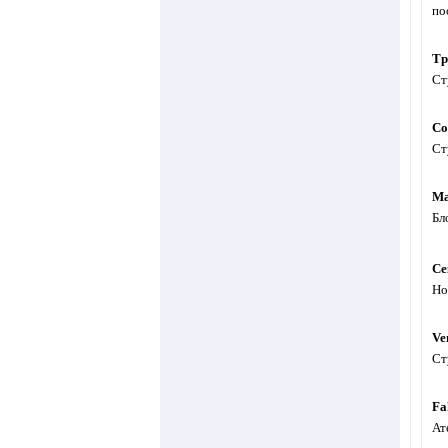
по
Тр
Ст
Co
Ст
Ма
Бл
Се
Но
Ve
Ст
Fa
Ат