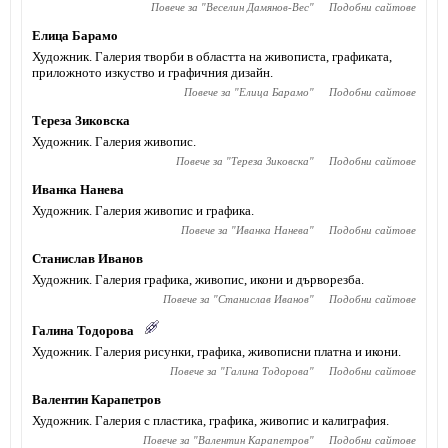
Повече за "
Веселин Дамянов-Вес
"
Подобни сайтове
Елица Барамо
Художник. Галерия творби в областта на живописта, графиката,
приложното изкуство и графичния дизайн.
Повече за "
Елица Барамо
"
Подобни сайтове
Тереза Зиковска
Художник. Галерия живопис.
Повече за "
Тереза Зиковска
"
Подобни сайтове
Иванка Нанева
Художник. Галерия живопис и графика.
Повече за "
Иванка Нанева
"
Подобни сайтове
Станислав Иванов
Художник. Галерия графика, живопис, икони и дърворезба.
Повече за "
Станислав Иванов
"
Подобни сайтове
Галина Тодорова
Художник. Галерия рисунки, графика, живописни платна и икони.
Повече за "
Галина Тодорова
"
Подобни сайтове
Валентин Карапетров
Художник. Галерия с пластика, графика, живопис и калиграфия.
Повече за "
Валентин Карапетров
"
Подобни сайтове