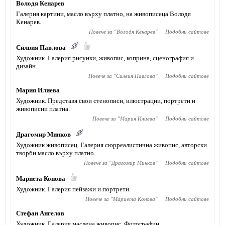
Володя Кенарев
Галерия картини, масло върху платно, на живописеца Володя
Кенарев.
Повече за "
Володя Кенарев
"
Подобни сайтове
Силвия Павлова
Художник. Галерия рисунки, живопис, коприна, сценография и
дизайн.
Повече за "
Силвия Павлова
"
Подобни сайтове
Мария Илиева
Художник. Представя свои стенописи, илюстрации, портрети и
живописни платна.
Повече за "
Мария Илиева
"
Подобни сайтове
Драгомир Минков
Художник живописец. Галерия сюрреалистична живопис, авторски
творби масло върху платно.
Повече за "
Драгомир Минков
"
Подобни сайтове
Мариета Конова
Художник. Галерия пейзажи и портрети.
Повече за "
Мариета Конова
"
Подобни сайтове
Стефан Ангелов
Художник. Галерия маслена живопис. Фотографии.