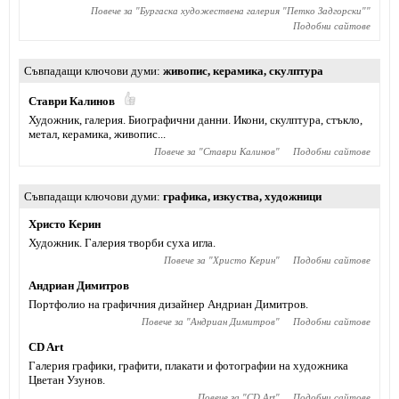
Повече за "
Бургаска художествена галерия "Петко Задгорски"
"
Подобни сайтове
Съвпадащи ключови думи
живопис
,
керамика
,
скулптура
Ставри Калинов
Художник, галерия. Биографични данни. Икони, скулптура, стъкло,
метал, керамика, живопис...
Повече за "
Ставри Калинов
"
Подобни сайтове
Съвпадащи ключови думи
графика
,
изкуства
,
художници
Христо Керин
Художник. Галерия творби суха игла.
Повече за "
Христо Керин
"
Подобни сайтове
Андриан Димитров
Портфолио на графичния дизайнер Андриан Димитров.
Повече за "
Андриан Димитров
"
Подобни сайтове
CD Art
Галерия графики, графити, плакати и фотографии на художника
Цветан Узунов.
Повече за "
CD Art
"
Подобни сайтове