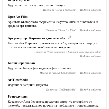
Художник текстилец. Галерия инсталации.
Повече за "
Цеца Георгиева
"
Подобни сайтове
Open Art Files
Архив на българското съвременно изкуство, онлайн библиотека и
среда за арт критика.
Повече за "
Open Art Files
"
Подобни сайтове
Арт репортер : Картини от една изложба
Блог на Ина Мирчева с ревюта на изложби, интервюта с творци и
статии за съвременно изобразително изкуство.
Повече за "
Арт репортер : Картини от една изложба
"
Подобни сайтове
Калин Серапионов
Художник. Биография, видеография и проекти.
Повече за "
Калин Серапионов
"
Подобни сайтове
ArtTimeMedia
Издание за медийни изкуства.
Повече за "
ArtTimeMedia
"
Подобни сайтове
Ре-продукция
Кураторът Алла Георгиева представя авторите и творбите от
изложба, предлагаща нов прочит на проблемите и тенденциите на