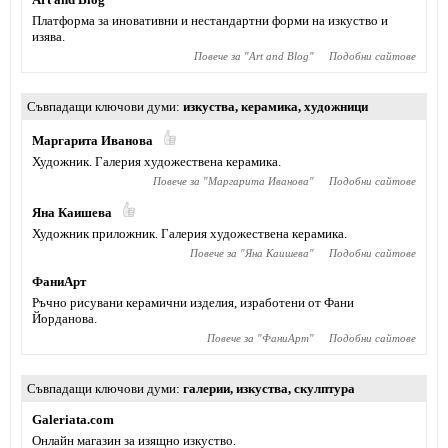
Платформа за иновативни и нестандартни форми на изкуство и
изява.
Повече за "
Art and Blog
"
Подобни сайтове
Съвпадащи ключови думи
изкуства
,
керамика
,
художници
Маргарита Иванова
Художник. Галерия художествена керамика.
Повече за "
Маргарита Иванова
"
Подобни сайтове
Яна Каишева
Художник приложник. Галерия художествена керамика.
Повече за "
Яна Каишева
"
Подобни сайтове
ФаниАрт
Ръчно рисувани керамични изделия, изработени от Фани
Йорданова.
Повече за "
ФаниАрт
"
Подобни сайтове
Съвпадащи ключови думи
галерии
,
изкуства
,
скулптура
Galeriata.com
Онлайн магазин за изящно изкуство.