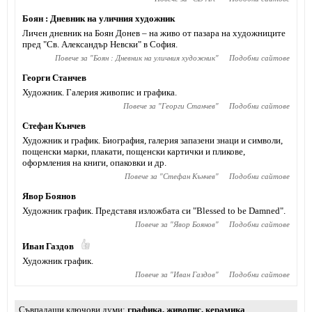
Боян : Дневник на уличния художник
Личен дневник на Боян Донев – на живо от пазара на художниците
пред "Св. Александър Невски" в София.
Повече за "
Боян : Дневник на уличния художник
"
Подобни сайтове
Георги Станчев
Художник. Галерия живопис и графика.
Повече за "
Георги Станчев
"
Подобни сайтове
Стефан Кънчев
Художник и график. Биография, галерия запазени знаци и символи,
пощенски марки, плакати, пощенски картички и пликове,
оформления на книги, опаковки и др.
Повече за "
Стефан Кънчев
"
Подобни сайтове
Явор Боянов
Художник график. Представя изложбата си "Blessed to be Damned".
Повече за "
Явор Боянов
"
Подобни сайтове
Иван Газдов
Художник график.
Повече за "
Иван Газдов
"
Подобни сайтове
Съвпадащи ключови думи
графика
,
живопис
,
керамика