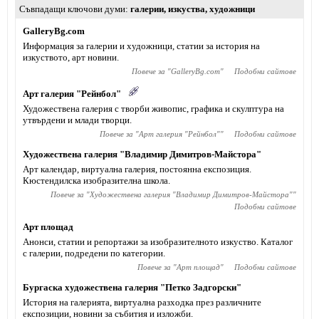
Съвпадащи ключови думи
галерии
,
изкуства
,
художници
GalleryBg.com
Информация за галерии и художници, статии за история на
изкуството, арт новини.
Повече за "
GalleryBg.com
"
Подобни сайтове
Арт галерия "Рейнбол"
Художествена галерия с творби живопис, графика и скулптура на
утвърдени и млади творци.
Повече за "
Арт галерия "Рейнбол"
"
Подобни сайтове
Художествена галерия "Владимир Димитров-Майстора"
Арт календар, виртуална галерия, постоянна експозиция.
Кюстендилска изобразителна школа.
Повече за "
Художествена галерия "Владимир Димитров-Майстора"
"
Подобни сайтове
Арт площад
Анонси, статии и репортажи за изобразителното изкуство. Каталог
с галерии, подредени по категории.
Повече за "
Арт площад
"
Подобни сайтове
Бургаска художествена галерия "Петко Задгорски"
История на галерията, виртуална разходка през различните
експозиции, новини за събития и изложби.