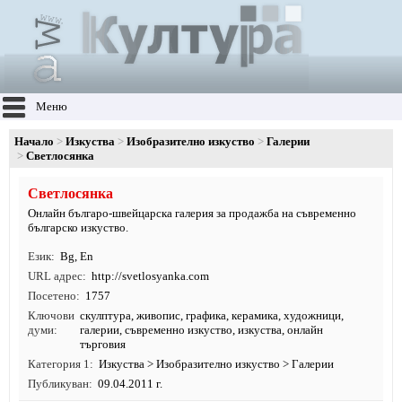
Меню
Начало
Изкуства
Изобразително изкуство
Галерии
Светлосянка
Светлосянка
Онлайн българо-швейцарска галерия за продажба на съвременно
българско изкуство.
Език
Bg
,
En
URL адрес
http:/
/
svetlosyanka.
com
Посетено
1757
Ключови
скулптура
,
живопис
,
графика
,
керамика
,
художници
,
думи
галерии
,
съвременно изкуство
,
изкуства
, онлайн
търговия
Категория 1
Изкуства
>
Изобразително изкуство
>
Галерии
Публикуван
09.04.2011 г.