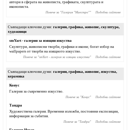
автори в сферата на живописта, графиката, скулптурата и
иконописта.
Повече за "
Галерия "Маестро"
"
Подобни сайтове
Съвпадащи ключови думи
галерии
,
графика
,
живопис
,
скулптура
,
художници
smYart - галерия за изящни изкуства
Скулптури, живописни творби, графики и икони; богат избор на
wallpapers от творби на изящното изкуство.
Повече за "
smYart - галерия за изящни изкуства
"
Подобни сайтове
Съвпадащи ключови думи
галерии
,
графика
,
живопис
,
изкуства
,
керамика
Конус
Галерия за съвременно изкуство.
Повече за "
Конус
"
Подобни сайтове
Тандра
Художествена галерия. Временни изложби, постоянни експозиции,
информация за събития.
Повече за "
Тандра
"
Подобни сайтове
Галерия Ищар