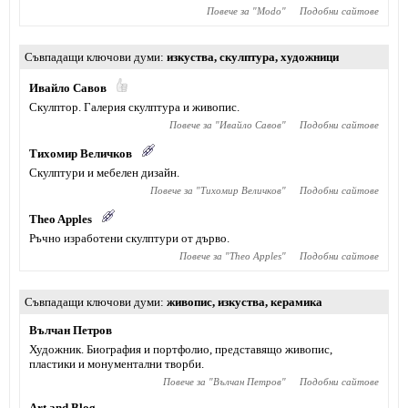
Повече за "
Modo
"
Подобни сайтове
Съвпадащи ключови думи
изкуства
,
скулптура
,
художници
Ивайло Савов
Скулптор. Галерия скулптура и живопис.
Повече за "
Ивайло Савов
"
Подобни сайтове
Тихомир Величков
Скулптури и мебелен дизайн.
Повече за "
Тихомир Величков
"
Подобни сайтове
Theo Apples
Ръчно изработени скулптури от дърво.
Повече за "
Theo Apples
"
Подобни сайтове
Съвпадащи ключови думи
живопис
,
изкуства
,
керамика
Вълчан Петров
Художник. Биография и портфолио, представящо живопис,
пластики и монументални творби.
Повече за "
Вълчан Петров
"
Подобни сайтове
Art and Blog