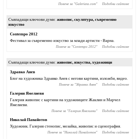
Повече за "
Galeriata.com
"
Подобни сайтове
Съвпадащи ключови думи
живопис
,
скулптура
,
съвременно
изкуство
Contempo 2012
Фестивал за съвременно изкуство за млади артисти - Варна.
Повече за "
Contempo 2012
"
Подобни сайтове
Съвпадащи ключови думи
живопис
,
изкуства
,
художници
Здравко Анев
Блог на художника Здравко Анев с негови картини, изложби, видео.
Повече за "
Здравко Анев
"
Подобни сайтове
Галерия Ямелиеви
Галерия живопис с картини на художниците Жаклин и Марчел
Ямелиеви.
Повече за "
Галерия Ямелиеви
"
Подобни сайтове
Николай Панайотов
Художник. Галерия стенопис, мозайка, живопис и сценография.
Повече за "
Николай Панайотов
"
Подобни сайтове