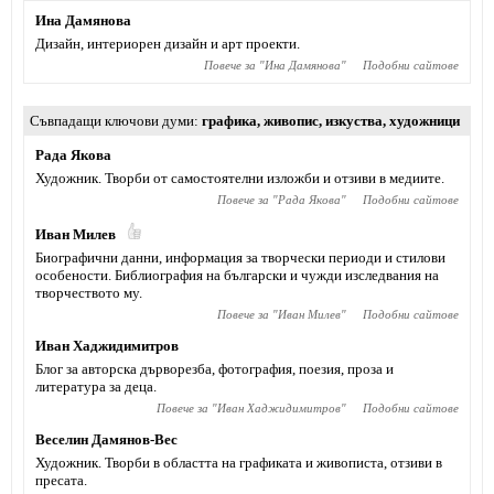
Ина Дамянова
Дизайн, интериорен дизайн и арт проекти.
Повече за "
Ина Дамянова
"
Подобни сайтове
Съвпадащи ключови думи
графика
,
живопис
,
изкуства
,
художници
Рада Якова
Художник. Творби от самостоятелни изложби и отзиви в медиите.
Повече за "
Рада Якова
"
Подобни сайтове
Иван Милев
Биографични данни, информация за творчески периоди и стилови
особености. Библиография на български и чужди изследвания на
творчеството му.
Повече за "
Иван Милев
"
Подобни сайтове
Иван Хаджидимитров
Блог за авторска дърворезба, фотография, поезия, проза и
литература за деца.
Повече за "
Иван Хаджидимитров
"
Подобни сайтове
Веселин Дамянов-Вес
Художник. Творби в областта на графиката и живописта, отзиви в
пресата.