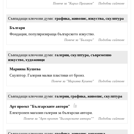
Повече за "
Кирил Прашков
"
Подобни сайтове
Съвпадащи ключови думи
графика
,
живопис
,
изкуства
,
скулптура
Българи
Фондация, популяризираща българското изкуство.
Повече за "
Българи
"
Подобни сайтове
Съвпадащи ключови думи
галерии
,
скулптура
,
съвременно
изкуство
,
художници
Марияна Кушева
Скулптор. Галерия малки пластики от бронз.
Повече за "
Марияна Кушева
"
Подобни сайтове
Съвпадащи ключови думи
галерии
,
графика
,
живопис
,
скулптура
Арт проект "Българските автори"
Електронен магазин галерия за български автори.
Повече за "
Арт проект "Българските автори"
"
Подобни сайтове
Съвпадащи ключови думи
графика
,
живопис
,
керамика
,