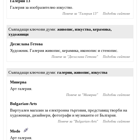
Галерия 13
Галерия за изобразително изкуство.
Повече за "
Галерия 13
"
Подобни сайтове
Съвпадащи ключови думи
живопис
,
изкуства
,
керамика
,
художници
Десислава Гетова
Художник. Галерия живопис, керамика, иконопис и стенопис.
Повече за "
Десислава Гетова
"
Подобни сайтове
Съвпадащи ключови думи
галерии
,
живопис
,
изкуства
Минерва
Арт галерия.
Повече за "
Минерва
"
Подобни сайтове
Bulgarian-Arts
Виртуален магазин за електронна търговия, представящ творби на
художници, дизайнери, фотографи и музиканти от България.
Повече за "
Bulgarian-Arts
"
Подобни сайтове
Modo
Арт галерия.