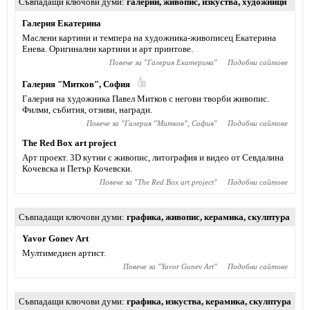
Съвпадащи ключови думи
галерии
,
живопис
,
изкуства
,
художници
Галерия Екатерина
Маслени картини и темпера на художника-живописец Екатерина
Енева. Оригинални картини и арт принтове.
Повече за "
Галерия Екатерина
"
Подобни сайтове
Галерия "Митков", София
Галерия на художника Павел Митков с негови творби живопис.
Филми, събития, отзиви, награди.
Повече за "
Галерия "Митков", София
"
Подобни сайтове
The Red Box art project
Арт проект. 3D кутии с живопис, литография и видео от Севдалина
Кочевска и Петър Кочевски.
Повече за "
The Red Box art project
"
Подобни сайтове
Съвпадащи ключови думи
графика
,
живопис
,
керамика
,
скулптура
Yavor Gonev Art
Мултимедиен артист.
Повече за "
Yavor Gonev Art
"
Подобни сайтове
Съвпадащи ключови думи
графика
,
изкуства
,
керамика
,
скулптура