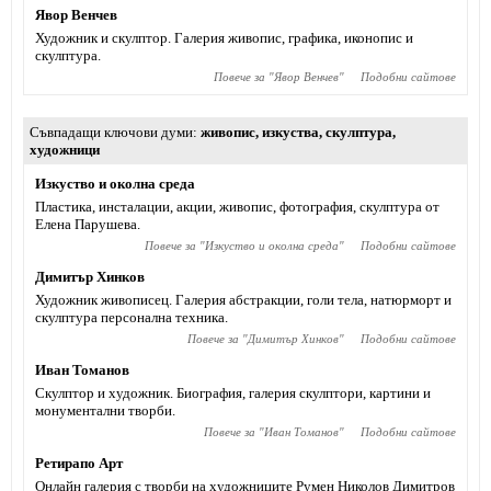
Явор Венчев
Художник и скулптор. Галерия живопис, графика, иконопис и
скулптура.
Повече за "
Явор Венчев
"
Подобни сайтове
Съвпадащи ключови думи
живопис
,
изкуства
,
скулптура
,
художници
Изкуство и околна среда
Пластика, инсталации, акции, живопис, фотография, скулптура от
Елена Парушева.
Повече за "
Изкуство и околна среда
"
Подобни сайтове
Димитър Хинков
Художник живописец. Галерия абстракции, голи тела, натюрморт и
скулптура персонална техника.
Повече за "
Димитър Хинков
"
Подобни сайтове
Иван Томанов
Скулптор и художник. Биография, галерия скулптори, картини и
монументални творби.
Повече за "
Иван Томанов
"
Подобни сайтове
Ретирапо Арт
Онлайн галерия с творби на художниците Румен Николов Димитров