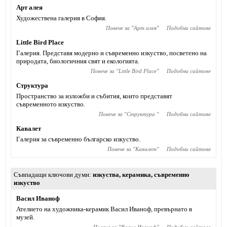
Арт алея
Художествена галерия в София.
Повече за "
Арт алея
"
Подобни сайтове
Little Bird Place
Галерия. Представя модерно и съвременно изкуство, посветено на
природата, биологичния свят и екологията.
Повече за "
Little Bird Place
"
Подобни сайтове
Структура
Пространство за изложби и събития, които представят
съвременното изкуство.
Повече за "
Структура
"
Подобни сайтове
Кавалет
Галерия за съвременно българско изкуство.
Повече за "
Кавалет
"
Подобни сайтове
Съвпадащи ключови думи
изкуства
,
керамика
,
съвременно
изкуство
Васил Иваноф
Ателието на художника-керамик Васил Иваноф, превърнато в
музей.