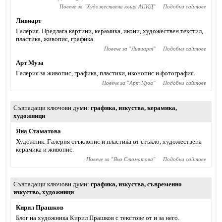
Повече за "
Художествена къща АЦИД
"
Подобни сайтове
Ливиарт
Галерия. Предлага картини, керамика, икони, художествен текстил,
пластика, живопис, графика.
Повече за "
Ливиарт
"
Подобни сайтове
Арт Муза
Галерия за живопис, графика, пластики, иконопис и фотография.
Повече за "
Арт Муза
"
Подобни сайтове
Съвпадащи ключови думи
графика
,
изкуства
,
керамика
,
художници
Яна Стаматова
Художник. Галерия стъклопис и пластика от стъкло, художествена
керамика и живопис.
Повече за "
Яна Стаматова
"
Подобни сайтове
Съвпадащи ключови думи
графика
,
изкуства
,
съвременно
изкуство
,
художници
Кирил Прашков
Блог на художника Кирил Прашков с текстове от и за него.