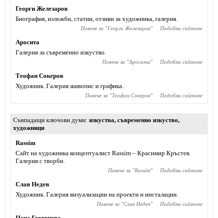
Георги Железаров
Биография, изложби, статии, отзиви за художника, галерия.
Повече за "
Георги Железаров
"
Подобни сайтове
Аросита
Галерия за съвременно изкуство.
Повече за "
Аросита
"
Подобни сайтове
Теофан Сокеров
Художник. Галерия живопис и графика.
Повече за "
Теофан Сокеров
"
Подобни сайтове
Съвпадащи ключови думи
изкуства
,
съвременно изкуство
,
художници
Rassim
Сайт на художника концептуалист Rassim – Красимир Кръстев.
Галерия с творби.
Повече за "
Rassim
"
Подобни сайтове
Слав Недев
Художник. Галерия визуализации на проекти и инсталации.
Повече за "
Слав Недев
"
Подобни сайтове
Цеца Георгиева