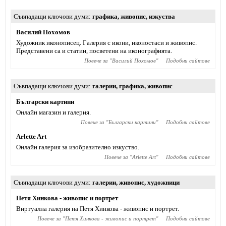
Съвпадащи ключови думи
графика
,
живопис
,
изкуства
Василий Похомов
Художник иконописец. Галерия с икони, иконостаси и живопис.
Представени са и статии, посветени на иконографията.
Повече за "
Василий Похомов
"
Подобни сайтове
Съвпадащи ключови думи
галерии
,
графика
,
живопис
Български картини
Онлайн магазин и галерия.
Повече за "
Български картини
"
Подобни сайтове
Arlette Art
Онлайн галерия за изобразително изкуство.
Повече за "
Arlette Art
"
Подобни сайтове
Съвпадащи ключови думи
галерии
,
живопис
,
художници
Петя Хинкова - живопис и портрет
Виртуална галерия на Петя Хинкова - живопис и портрет.
Повече за "
Петя Хинкова - живопис и портрет
"
Подобни сайтове