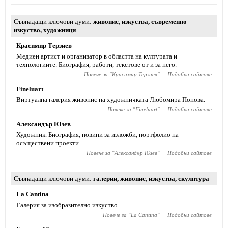
Съвпадащи ключови думи
живопис
,
изкуства
,
съвременно
изкуство
,
художници
Красимир Терзиев
Медиен артист и организатор в областта на културата и
технологиите. Биография, работи, текстове от и за него.
Повече за "
Красимир Терзиев
"
Подобни сайтове
Fineluart
Виртуална галерия живопис на художничката Любомира Попова.
Повече за "
Fineluart
"
Подобни сайтове
Александър Юзев
Художник. Биография, новини за изложби, портфолио на
осъществени проекти.
Повече за "
Александър Юзев
"
Подобни сайтове
Съвпадащи ключови думи
галерии
,
живопис
,
изкуства
,
скулптура
La Cantina
Галерия за изобразително изкуство.
Повече за "
La Cantina
"
Подобни сайтове