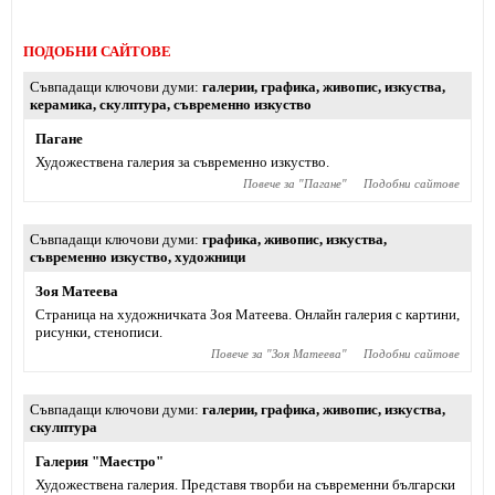
ПОДОБНИ САЙТОВЕ
Съвпадащи ключови думи
галерии
,
графика
,
живопис
,
изкуства
,
керамика
,
скулптура
,
съвременно изкуство
Пагане
Художествена галерия за съвременно изкуство.
Повече за "
Пагане
"
Подобни сайтове
Съвпадащи ключови думи
графика
,
живопис
,
изкуства
,
съвременно изкуство
,
художници
Зоя Матеева
Страница на художничката Зоя Матеева. Онлайн галерия с картини,
рисунки, стенописи.
Повече за "
Зоя Матеева
"
Подобни сайтове
Съвпадащи ключови думи
галерии
,
графика
,
живопис
,
изкуства
,
скулптура
Галерия "Маестро"
Художествена галерия. Представя творби на съвременни български