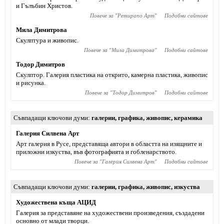
и Гълъбин Христов.
Повече за "
Ретирапо Арт
"
Подобни сайтове
Мила Димитрова
Скулптура и живопис.
Повече за "
Мила Димитрова
"
Подобни сайтове
Тодор Димитров
Скулптор. Галерия пластика на открито, камерна пластика, живопис
и рисунка.
Повече за "
Тодор Димитров
"
Подобни сайтове
Съвпадащи ключови думи
галерии
,
графика
,
живопис
,
керамика
Галерия Силвена Арт
Арт галерия в Русе, представяща автори в областта на изящните и
приложни изкуства, във фотографията и гобленарството.
Повече за "
Галерия Силвена Арт
"
Подобни сайтове
Съвпадащи ключови думи
галерии
,
графика
,
живопис
,
изкуства
Художествена къща АЦИД
Галерия за представяне на художествени произведения, създадени
основно от млади творци.