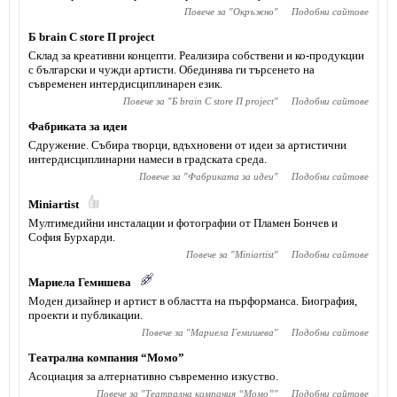
Повече за "
Окръжно
"
Подобни сайтове
Б brain С store П project
Склад за креативни концепти. Реализира собствени и ко-продукции
с български и чужди артисти. Обединява ги търсенето на
съвременен интердисциплинарен език.
Повече за "
Б brain С store П project
"
Подобни сайтове
Фабриката за идеи
Сдружение. Събира творци, вдъхновени от идеи за артистични
интердисциплинарни намеси в градската среда.
Повече за "
Фабриката за идеи
"
Подобни сайтове
Miniartist
Мултимедийни инсталации и фотографии от Пламен Бончев и
София Бурхарди.
Повече за "
Miniartist
"
Подобни сайтове
Мариела Гемишева
Моден дизайнер и артист в областта на пърформанса. Биография,
проекти и публикации.
Повече за "
Мариела Гемишева
"
Подобни сайтове
Театрална компания “Момо”
Асоциация за алтернативно съвременно изкуство.
Повече за "
Театрална компания “Момо”
"
Подобни сайтове