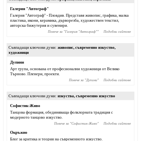
Галерия "Автограф"
Галерия "Автограф" - Пловдив. Представя живопис, графика, малка
пластика, икони, керамика, дърворезба, художествен текстил,
авторска бижутерия и сувенири.
Повече за "
Галерия "Автограф"
"
Подобни сайтове
Съвпадащи ключови думи
живопис
,
съвременно изкуство
,
художници
Дупини
Арт група, основана от професионални художници от Велико
Търново. Пленери, проекти.
Повече за "
Дупини
"
Подобни сайтове
Съвпадащи ключови думи
изкуства
,
съвременно изкуство
Софистик-Живо
Танцова формация, обединяваща фолклорната традиция с
модерното танцово изкуство.
Повече за "
Софистик-Живо
"
Подобни сайтове
Окръжно
Блог за критика и теория на съвременното изкуство.