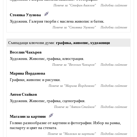
Повече за "
Стефан Ангелов
"
Подобни сайтове
Стоянка Узунова
Художник. Галерия творби с маслена живопис и батик.
Повече за "
Стоянка Узунова
"
Подобни сайтове
Съвпадащи ключови думи
графика
,
живопис
,
художници
Веселин Чакъров
Художник. Живопис, графика, илюстрация.
Повече за "
Веселин Чакъров
"
Подобни сайтове
Марина Йорданова
Графики, живопис и рисунки.
Повече за "
Марина Йорданова
"
Подобни сайтове
Антон Стайков
Художник. Живопис, графика, сценография.
Повече за "
Антон Стайков
"
Подобни сайтове
Магазин за картини
Голямо разнообразие от картини и фотографии. Избор на рамка,
паспарту и цвят на стената.
Повече за "
Магазин за картини
"
Подобни сайтове