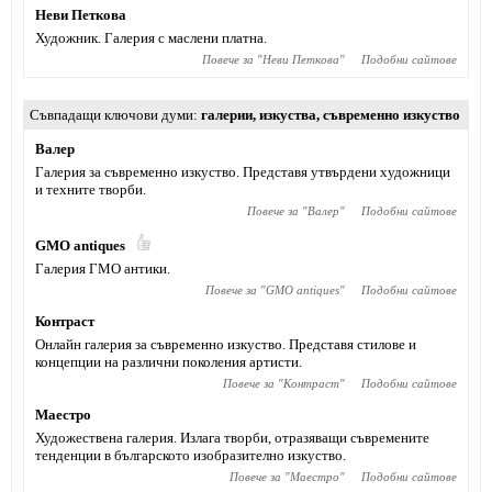
Неви Петкова
Художник. Галерия с маслени платна.
Повече за "
Неви Петкова
"
Подобни сайтове
Съвпадащи ключови думи
галерии
,
изкуства
,
съвременно изкуство
Валер
Галерия за съвременно изкуство. Представя утвърдени художници
и техните творби.
Повече за "
Валер
"
Подобни сайтове
GMO antiques
Галерия ГМО антики.
Повече за "
GMO antiques
"
Подобни сайтове
Контраст
Онлайн галерия за съвременно изкуство. Представя стилове и
концепции на различни поколения артисти.
Повече за "
Контраст
"
Подобни сайтове
Маестро
Художествена галерия. Излага творби, отразяващи съвремените
тенденции в българското изобразително изкуство.
Повече за "
Маестро
"
Подобни сайтове