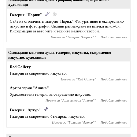
художници
Галерия "Париж"
Сайт на столичната галерия "Париж". Фигуративно и експресивно
изкуство и фотография. Онлайн разглеждане на всички изложби.
Информация за авторите и техните налични творби.
Повече за "
Галерия "Париж"
"
Подобни сайтове
Съвпадащи ключови думи
галерии
,
изкуства
,
съвременно
изкуство
,
художници
Red Gallery
Галерия за съвременно изкуство.
Повече за "
Red Gallery
"
Подобни сайтове
Арт галерия "Анима"
Художествена галерия за съвременно изкуство.
Повече за "
Арт галерия "Анима"
"
Подобни сайтове
Галерия "Артур"
Галерия за съвременно българско изкуство.
Повече за "
Галерия "Артур"
"
Подобни сайтове