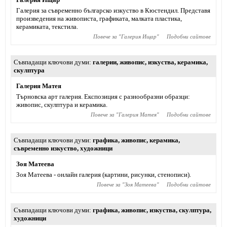
Галерия за съвременно българско изкуство в Кюстендил. Представя
произведения на живописта, графиката, малката пластика,
керамиката, текстила.
Повече за "
Галерия Ищар
"
Подобни сайтове
Съвпадащи ключови думи
галерии
,
живопис
,
изкуства
,
керамика
,
скулптура
Галерия Матея
Търновска арт галерия. Експозиция с разнообразни образци:
живопис, скулптура и керамика.
Повече за "
Галерия Матея
"
Подобни сайтове
Съвпадащи ключови думи
графика
,
живопис
,
керамика
,
съвременно изкуство
,
художници
Зоя Матеева
Зоя Матеева - онлайн галерия (картини, рисунки, стенописи).
Повече за "
Зоя Матеева
"
Подобни сайтове
Съвпадащи ключови думи
графика
,
живопис
,
изкуства
,
скулптура
,
художници