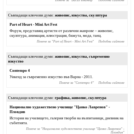
Повече за "
Васил Иваноф
"
Подобни сайтове
Съвпадащи ключови думи
живопис
,
изкуства
,
скулптура
Part of Heart - Mini Art Fest
Форум, представящ артисти от различни жанрове – живопис,
скулптура, анимация, илюстрация, бижута, мода, танц.
Повече за "
Part of Heart - Mini Art Fest
"
Подобни сайтове
Съвпадащи ключови думи
живопис
,
изкуства
,
съвременно
изкуство
Contempo 4
Уикенд за съвременно изкуство във Варна - 2011.
Повече за "
Contempo 4
"
Подобни сайтове
Съвпадащи ключови думи
графика
,
живопис
,
скулптура
Национално художествено училище "Цанко Лавренов" -
Пловдив
История на училището, галерия творби на възпитаници, дневник на
събитията.
Повече за "
Национално художествено училище "Цанко Лавренов" -
Пловдив
"