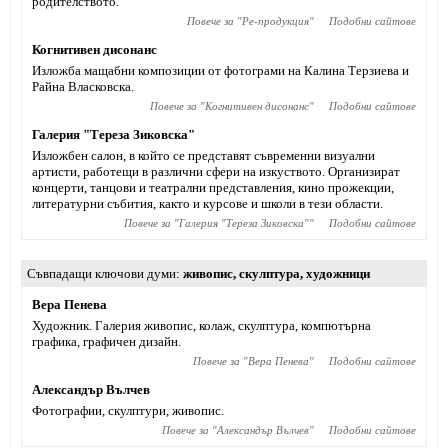
родителството.
Повече за "
Ре-продукция
"
Подобни сайтове
Когнитивен дисонанс
Изложба мащабни композиции от фотограми на Калина Терзиева и
Райна Власковска.
Повече за "
Когнитивен дисонанс
"
Подобни сайтове
Галерия "Тереза Зиковска"
Изложбен салон, в който се представят съвременни визуални
артисти, работещи в различни сфери на изкуството. Организират
концерти, танцови и театрални представления, кино прожекции,
литературни събития, както и курсове и школи в тези области.
Повече за "
Галерия "Тереза Зиковска"
"
Подобни сайтове
Съвпадащи ключови думи
живопис
,
скулптура
,
художници
Вера Пенева
Художник. Галерия живопис, колаж, скулптура, компютърна
графика, графичен дизайн.
Повече за "
Вера Пенева
"
Подобни сайтове
Александър Вълчев
Фотографии, скулптури, живопис.
Повече за "
Александър Вълчев
"
Подобни сайтове