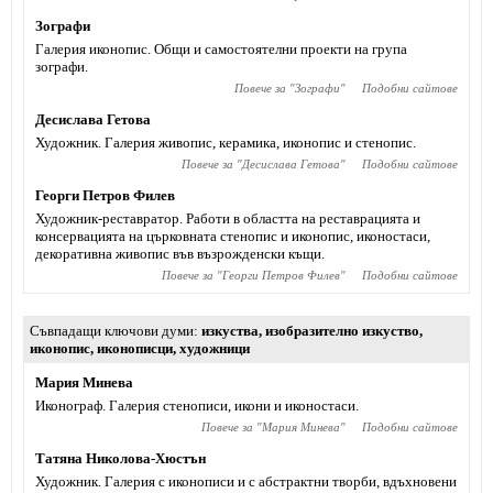
Зографи
Галерия иконопис. Общи и самостоятелни проекти на група
зографи.
Повече за "
Зографи
"
Подобни сайтове
Десислава Гетова
Художник. Галерия живопис, керамика, иконопис и стенопис.
Повече за "
Десислава Гетова
"
Подобни сайтове
Георги Петров Филев
Художник-реставратор. Работи в областта на реставрацията и
консервацията на църковната стенопис и иконопис, иконостаси,
декоративна живопис във възрожденски къщи.
Повече за "
Георги Петров Филев
"
Подобни сайтове
Съвпадащи ключови думи
изкуства
,
изобразително изкуство
,
иконопис
,
иконописци
,
художници
Мария Минева
Иконограф. Галерия стенописи, икони и иконостаси.
Повече за "
Мария Минева
"
Подобни сайтове
Татяна Николова-Хюстън
Художник. Галерия с иконописи и с абстрактни творби, вдъхновени