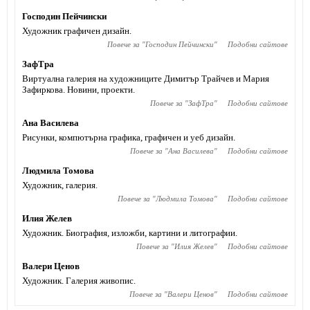
Господин Пейчински
Художник графичен дизайн.
Повече за "
Господин Пейчински
"
Подобни сайтове
ЗафТра
Виртуална галерия на художниците Димитър Трайчев и Мария
Зафиркова. Новини, проекти.
Повече за "
ЗафТра
"
Подобни сайтове
Ана Василева
Рисунки, компютърна графика, графичен и уеб дизайн.
Повече за "
Ана Василева
"
Подобни сайтове
Людмила Томова
Художник, галерия.
Повече за "
Людмила Томова
"
Подобни сайтове
Илия Желев
Художник. Биография, изложби, картини и литографии.
Повече за "
Илия Желев
"
Подобни сайтове
Валери Ценов
Художник. Галерия живопис.
Повече за "
Валери Ценов
"
Подобни сайтове