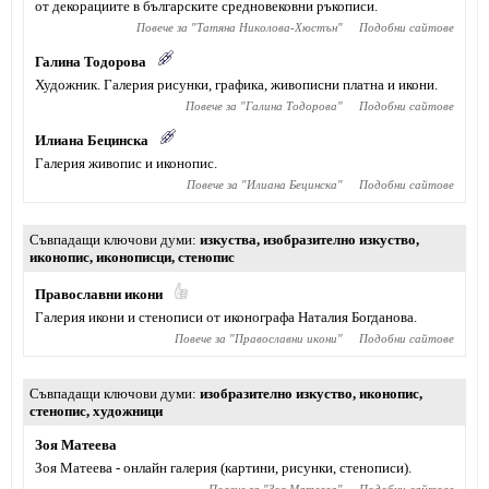
от декорациите в българските средновековни ръкописи.
Повече за "
Татяна Николова-Хюстън
"
Подобни сайтове
Галина Тодорова
Художник. Галерия рисунки, графика, живописни платна и икони.
Повече за "
Галина Тодорова
"
Подобни сайтове
Илиана Бецинска
Галерия живопис и иконопис.
Повече за "
Илиана Бецинска
"
Подобни сайтове
Съвпадащи ключови думи
изкуства
,
изобразително изкуство
,
иконопис
,
иконописци
,
стенопис
Православни икони
Галерия икони и стенописи от иконографа Наталия Богданова.
Повече за "
Православни икони
"
Подобни сайтове
Съвпадащи ключови думи
изобразително изкуство
,
иконопис
,
стенопис
,
художници
Зоя Матеева
Зоя Матеева - онлайн галерия (картини, рисунки, стенописи).