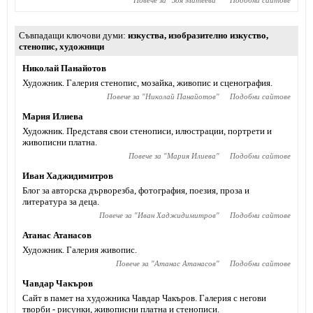
Повече за "
Зоя Матеева
"
Подобни сайтове
Съвпадащи ключови думи
изкуства
,
изобразително изкуство
,
стенопис
,
художници
Николай Панайотов
Художник. Галерия стенопис, мозайка, живопис и сценография.
Повече за "
Николай Панайотов
"
Подобни сайтове
Мария Илиева
Художник. Представя свои стенописи, илюстрации, портрети и
живописни платна.
Повече за "
Мария Илиева
"
Подобни сайтове
Иван Хаджидимитров
Блог за авторска дърворезба, фотография, поезия, проза и
литература за деца.
Повече за "
Иван Хаджидимитров
"
Подобни сайтове
Атанас Атанасов
Художник. Галерия живопис.
Повече за "
Атанас Атанасов
"
Подобни сайтове
Чавдар Чакъров
Сайт в памет на художника Чавдар Чакъров. Галерия с негови
творби - рисунки, живописни платна и стенописи.