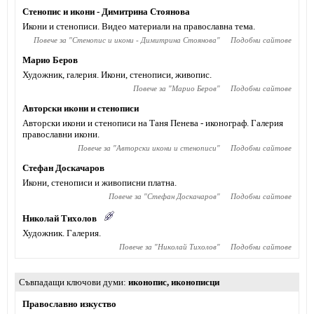
Стенопис и икони - Димитрина Стоянова
Икони и стенописи. Видео материали на православна тема.
Повече за "
Стенопис и икони - Димитрина Стоянова
"
Подобни сайтове
Марио Беров
Художник, галерия. Икони, стенописи, живопис.
Повече за "
Марио Беров
"
Подобни сайтове
Авторски икони и стенописи
Авторски икони и стенописи на Таня Пенева - иконограф. Галерия
православни икони.
Повече за "
Авторски икони и стенописи
"
Подобни сайтове
Стефан Доскачаров
Икони, стенописи и живописни платна.
Повече за "
Стефан Доскачаров
"
Подобни сайтове
Николай Тихолов
Художник. Галерия.
Повече за "
Николай Тихолов
"
Подобни сайтове
Съвпадащи ключови думи
иконопис
,
иконописци
Православно изкуство