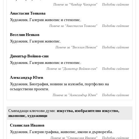
Повече за "
Чавдар Чакъров
"
Подобни сайтове
Анастасия Тонкова
Художник. Галерия живопис и стенопис.
Повече за "
Анастасия Тонкова
"
Подобни сайтове
Веселин Ненков
Художник. Галерия живопис.
Повече за "
Веселин Ненков
"
Подобни сайтове
Димитър Войнов-син
Художник. Галерия живопис и стенопис.
Повече за "
Димитър Войнов-син
"
Подобни сайтове
Александър Юзев
Художник. Биография, новини за изложби, портфолио на
осъществени проекти.
Повече за "
Александър Юзев
"
Подобни сайтове
Съвпадащи ключови думи
изкуства
,
изобразително изкуство
,
иконопис
,
художници
Станислав Иванов
Художник. Галерия графика, живопис, икони и дърворезба.
Повече за "
Станислав Иванов
"
Подобни сайтове