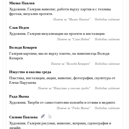
Милко Павлов
Художник. Галерия живопис, работи върху хартия и с техника
фротаж, визуални проекти.
Повече за "
Милко Павлов
"
Подобни сайтове
Слав Недев
Художник. Галерия визуализации на проекти и инсталации.
Повече за "
Слав Недев
"
Подобни сайтове
Володя Кенарев
Галерия картини, масло върху платно, на живописеца Володя
Кенарев.
Повече за "
Володя Кенарев
"
Подобни сайтове
Изкуство и околна среда
Пластика, инсталации, акции, живопис, фотография, скулптура от
Елена Парушева.
Повече за "
Изкуство и околна среда
"
Подобни сайтове
Рада Якова
Художник. Творби от самостоятелни изложби и отзиви в медиите.
Повече за "
Рада Якова
"
Подобни сайтове
Силвия Павлова
Художник. Галерия рисунки, живопис, коприна, сценография и
дизайн.