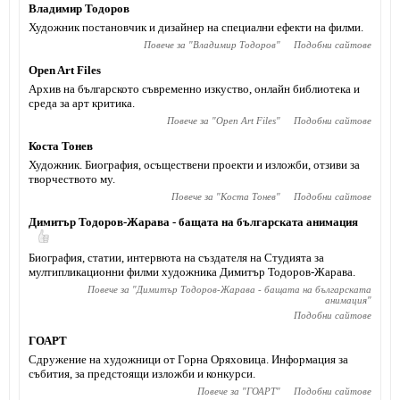
Владимир Тодоров
Художник постановчик и дизайнер на специални ефекти на филми.
Повече за "
Владимир Тодоров
"
Подобни сайтове
Open Art Files
Архив на българското съвременно изкуство, онлайн библиотека и
среда за арт критика.
Повече за "
Open Art Files
"
Подобни сайтове
Коста Тонев
Художник. Биография, осъществени проекти и изложби, отзиви за
творчеството му.
Повече за "
Коста Тонев
"
Подобни сайтове
Димитър Тодоров-Жарава - бащата на българската анимация
Биография, статии, интервюта на създателя на Студията за
мултипликационни филми художника Димитър Тодоров-Жарава.
Повече за "
Димитър Тодоров-Жарава - бащата на българската
анимация
"
Подобни сайтове
ГОАРТ
Сдружение на художници от Горна Оряховица. Информация за
събития, за предстоящи изложби и конкурси.
Повече за "
ГОАРТ
"
Подобни сайтове