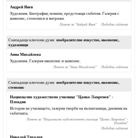
Андрей Янев
Художник. Биография, новини, предстоящи събития. Галерия с
живопис, стенописи и витражи.
Повече за "
Андрей Янев
"
Подобни сайтове
Съвпадащи ключови думи
изобразително изкуство
,
иконопис
,
художници
Анна Михайлова
Художник. Галерия иконопис и живопис.
Повече за "
Анна Михайлова
"
Подобни сайтове
Съвпадащи ключови думи
изобразително изкуство
,
иконопис
,
стенопис
Национално художествено училище "Цанко Лавренов" -
Пловдив
История на училището, галерия творби на възпитаници, дневник на
събитията.
Повече за "
Национално художествено училище "Цанко Лавренов" -
Пловдив
"
Подобни сайтове
Николай Тихолов