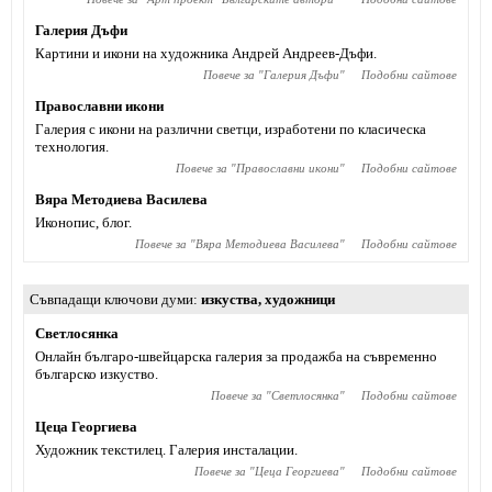
Галерия Дъфи
Картини и икони на художника Андрей Андреев-Дъфи.
Повече за "
Галерия Дъфи
"
Подобни сайтове
Православни икони
Галерия с икони на различни светци, изработени по класическа
технология.
Повече за "
Православни икони
"
Подобни сайтове
Вяра Методиева Василева
Иконопис, блог.
Повече за "
Вяра Методиева Василева
"
Подобни сайтове
Съвпадащи ключови думи
изкуства
,
художници
Светлосянка
Онлайн българо-швейцарска галерия за продажба на съвременно
българско изкуство.
Повече за "
Светлосянка
"
Подобни сайтове
Цеца Георгиева
Художник текстилец. Галерия инсталации.
Повече за "
Цеца Георгиева
"
Подобни сайтове