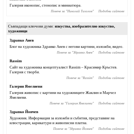
Галерия иконопис, стенопис и миниатюра.
Повече за "
Николай Тихолов
"
Подобни сайтове
Съвпадащи ключови думи
изкуства
,
изобразително изкуство
,
художници
Здравко Анев
Блог на художника Здравко Анев с негови картини, изложби, видео.
Повече за "
Здравко Анев
"
Подобни сайтове
Rassim
Сайт на художника концептуалист Rassim – Красимир Кръстев.
Галерия с творби.
Повече за "
Rassim
"
Подобни сайтове
Галерия Ямелиеви
Галерия живопис с картини на художниците Жаклин и Марчел
Ямелиеви.
Повече за "
Галерия Ямелиеви
"
Подобни сайтове
Здравко Йончев
Художник. Информация за изложби и събития, представяне на
илюстрации, карикатури и живописни платна.
Повече за "
Здравко Йончев
"
Подобни сайтове