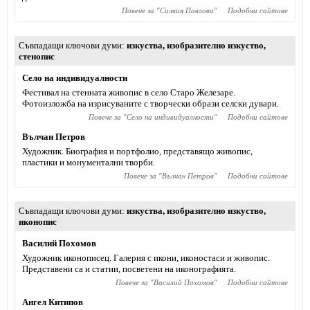
Повече за "
Силвия Павлова
"
Подобни сайтове
Съвпадащи ключови думи
изкуства
,
изобразително изкуство
,
стенопис
Село на индивидуалности
Фестивал на стенната живопис в село Старо Железаре.
Фотоизложба на изрисуваните с творчески образи селски дувари.
Повече за "
Село на индивидуалности
"
Подобни сайтове
Вълчан Петров
Художник. Биография и портфолио, представящо живопис,
пластики и монументални творби.
Повече за "
Вълчан Петров
"
Подобни сайтове
Съвпадащи ключови думи
изкуства
,
изобразително изкуство
,
иконопис
Василий Похомов
Художник иконописец. Галерия с икони, иконостаси и живопис.
Представени са и статии, посветени на иконографията.
Повече за "
Василий Похомов
"
Подобни сайтове
Ангел Китипов