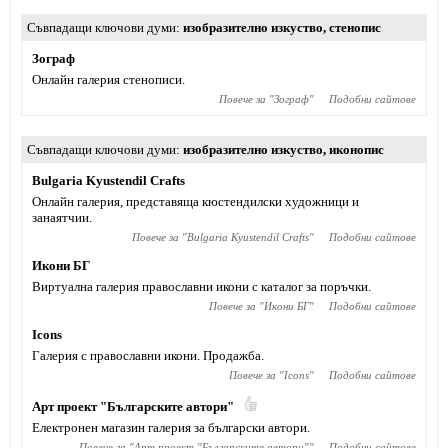
Съвпадащи ключови думи
изобразително изкуство
,
стенопис
Зограф
Онлайн галерия стенописи.
Повече за "
Зограф
"
Подобни сайтове
Съвпадащи ключови думи
изобразително изкуство
,
иконопис
Bulgaria Kyustendil Crafts
Онлайн галерия, представяща кюстендилски художници и
занаятчии.
Повече за "
Bulgaria Kyustendil Crafts
"
Подобни сайтове
Икони БГ
Виртуална галерия православни икони с каталог за поръчки.
Повече за "
Икони БГ
"
Подобни сайтове
Icons
Галерия с православни икони. Продажба.
Повече за "
Icons
"
Подобни сайтове
Арт проект "Българските автори"
Електронен магазин галерия за български автори.
Повече за "
Арт проект "Българските автори"
"
Подобни сайтове