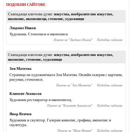
ПОДОБНИ САЙТОВЕ
Съвпадащи ключови думи
изкуства
,
изобразително изкуство
,
иконопис
,
иконописци
,
стенопис
,
художници
Людмил Ников
Художник. Стенописи и иконописи.
Повече за "
Людмил Ников
"
Подобни сайтове
Съвпадащи ключови думи
изкуства
,
изобразително изкуство
,
иконопис
,
стенопис
,
художници
Зоя Матеева
Страница на художничката Зоя Матеева. Онлайн галерия с картини,
рисунки, стенописи.
Повече за "
Зоя Матеева
"
Подобни сайтове
Климент Атанасов
Художник реставратор и иконописец.
Повече за "
Климент Атанасов
"
Подобни сайтове
Явор Венчев
Художник и скулптор. Галерия живопис, графика, иконопис и
скулптура.
Повече за "
Явор Венчев
"
Подобни сайтове