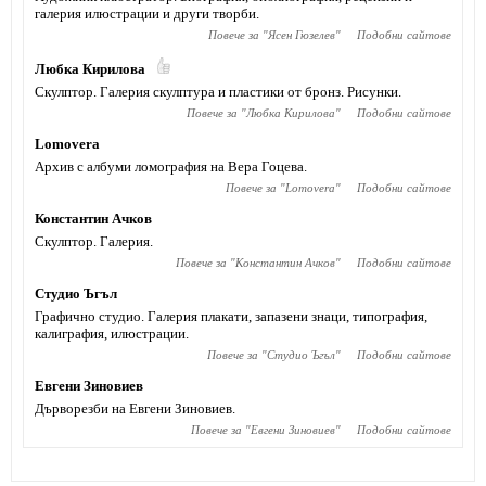
галерия илюстрации и други творби.
Повече за "
Ясен Гюзелев
"
Подобни сайтове
Любка Кирилова
Скулптор. Галерия скулптура и пластики от бронз. Рисунки.
Повече за "
Любка Кирилова
"
Подобни сайтове
Lomovera
Архив с албуми ломография на Вера Гоцева.
Повече за "
Lomovera
"
Подобни сайтове
Константин Ачков
Скулптор. Галерия.
Повече за "
Константин Ачков
"
Подобни сайтове
Студио Ъгъл
Графично студио. Галерия плакати, запазени знаци, типография,
калиграфия, илюстрации.
Повече за "
Студио Ъгъл
"
Подобни сайтове
Евгени Зиновиев
Дърворезби на Евгени Зиновиев.
Повече за "
Евгени Зиновиев
"
Подобни сайтове