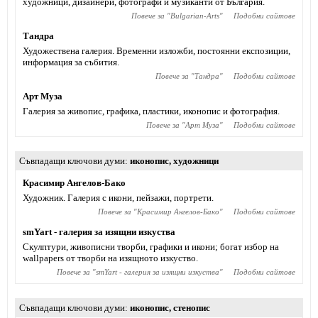
художници, дизайнери, фотографи и музиканти от България.
Повече за "
Bulgarian-Arts
"
Подобни сайтове
Тандра
Художествена галерия. Временни изложби, постоянни експозиции,
информация за събития.
Повече за "
Тандра
"
Подобни сайтове
Арт Муза
Галерия за живопис, графика, пластики, иконопис и фотография.
Повече за "
Арт Муза
"
Подобни сайтове
Съвпадащи ключови думи
иконопис
,
художници
Красимир Ангелов-Бако
Художник. Галерия с икони, пейзажи, портрети.
Повече за "
Красимир Ангелов-Бако
"
Подобни сайтове
smYart - галерия за изящни изкуства
Скулптури, живописни творби, графики и икони; богат избор на
wallpapers от творби на изящното изкуство.
Повече за "
smYart - галерия за изящни изкуства
"
Подобни сайтове
Съвпадащи ключови думи
иконопис
,
стенопис