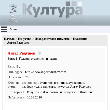
Меню
Начало
Изкуства
Изобразително изкуство
Иконопис
Ангел Радушев
Ангел Радушев
Зограф. Галерия стенописи и икони.
Език
Bg
URL адрес
http:/
/
www.
angelradushev.
com
Посетено
1746
Ключови
иконописци
,
стенопис
,
иконопис
,
художници
,
думи
изобразително изкуство
,
изкуства
, Ангел Радушев
Категория 1
Изкуства
>
Изобразително изкуство
>
Иконопис
Публикуван
06.09.2010 г.