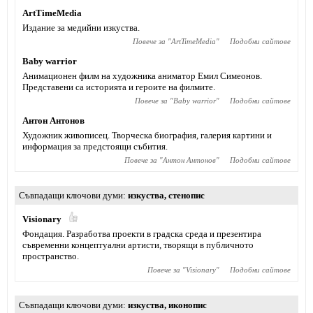
ArtTimeMedia
Издание за медийни изкуства.
Повече за "
ArtTimeMedia
"
Подобни сайтове
Baby warrior
Анимационен филм на художника аниматор Емил Симеонов.
Представени са историята и героите на филмите.
Повече за "
Baby warrior
"
Подобни сайтове
Антон Антонов
Художник живописец. Творческа биография, галерия картини и
информация за предстоящи събития.
Повече за "
Антон Антонов
"
Подобни сайтове
Съвпадащи ключови думи
изкуства
,
стенопис
Visionary
Фондация. Разработва проекти в градска среда и презентира
съвременни концептуални артисти, творящи в публичното
пространство.
Повече за "
Visionary
"
Подобни сайтове
Съвпадащи ключови думи
изкуства
,
иконопис