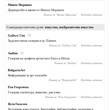
Минчо Маринов
Дърворезби и икони от Минчо Маринов.
Повече за "
Минчо Маринов
"
Подобни сайтове
Съвпадащи ключови думи
изкуства
,
изобразително изкуство
Gallery City
Художествена галерия в гр. Плевен.
Повече за "
Gallery City
"
Подобни сайтове
Autline
Галерия на графити артистите Esteo и Dilom.
Повече за "
Autline
"
Подобни сайтове
BulgariaArt
Информация за арт изложби.
Повече за "
BulgariaArt
"
Подобни сайтове
Рая Георгиева
Галерия скулптура, живопис, рисунка.
Повече за "
Рая Георгиева
"
Подобни сайтове
Ясен Гюзелев
Художник илюстратор. Биография, библиография, рецензии и