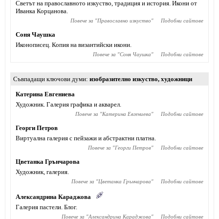
Светът на православното изкуство, традиция и история. Икони от
Иванка Корцанова.
Повече за "
Православно изкуство
"
Подобни сайтове
Соня Чаушка
Иконописец. Копия на византийски икони.
Повече за "
Соня Чаушка
"
Подобни сайтове
Съвпадащи ключови думи
изобразително изкуство
,
художници
Катерина Евгениева
Художник. Галерия графика и акварел.
Повече за "
Катерина Евгениева
"
Подобни сайтове
Георги Петров
Виртуална галерия с пейзажи и абстрактни платна.
Повече за "
Георги Петров
"
Подобни сайтове
Цветанка Грънчарова
Художник, галерия.
Повече за "
Цветанка Грънчарова
"
Подобни сайтове
Александрина Караджова
Галерия пастели. Блог.
Повече за "
Александрина Караджова
"
Подобни сайтове