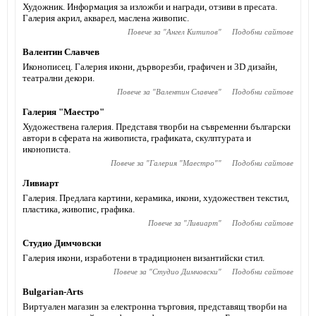
Художник. Информация за изложби и награди, отзиви в пресата.
Галерия акрил, акварел, маслена живопис.
Повече за "
Ангел Китипов
"
Подобни сайтове
Валентин Славчев
Иконописец. Галерия икони, дърворезби, графичен и 3D дизайн,
театрални декори.
Повече за "
Валентин Славчев
"
Подобни сайтове
Галерия "Маестро"
Художествена галерия. Представя творби на съвременни български
автори в сферата на живописта, графиката, скулптурата и
иконописта.
Повече за "
Галерия "Маестро"
"
Подобни сайтове
Ливиарт
Галерия. Предлага картини, керамика, икони, художествен текстил,
пластика, живопис, графика.
Повече за "
Ливиарт
"
Подобни сайтове
Студио Димчовски
Галерия икони, изработени в традиционен византийски стил.
Повече за "
Студио Димчовски
"
Подобни сайтове
Bulgarian-Arts
Виртуален магазин за електронна търговия, представящ творби на