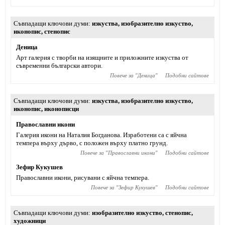
Съвпадащи ключови думи
изкуства
,
изобразително изкуство
,
иконопис
,
стенопис
Деница
Арт галерия с творби на изящните и приложните изкуства от
съвременни български автори.
Повече за "
Деница
"
Подобни сайтове
Съвпадащи ключови думи
изкуства
,
изобразително изкуство
,
иконопис
,
иконописци
Православни икони
Галерия икони на Наталия Богданова. Изработени са с яйчна
темпера върху дърво, с положен върху платно грунд.
Повече за "
Православни икони
"
Подобни сайтове
Зефир Кукушев
Православни икони, рисувани с яйчна темпера.
Повече за "
Зефир Кукушев
"
Подобни сайтове
Съвпадащи ключови думи
изобразително изкуство
,
стенопис
,
художници