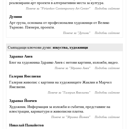
реализирани арт проекти в алтернативни места за култура.
Повече за "
Piriankov Contemporary Art Center
"
Подобни сайтове
Дупини
Арт група, основана от професионални художници от Велико
Търново. Пленери, проекти.
Повече за "
Дупини
"
Подобни сайтове
Съвпадащи ключови думи
изкуства
,
художници
Здравко Анев
Блог на художника Здравко Анев с негови картини, изложби, видео.
Повече за "
Здравко Анев
"
Подобни сайтове
Галерия Ямелиеви
Галерия живопис с картини на художниците Жаклин и Марчел
Ямелиеви.
Повече за "
Галерия Ямелиеви
"
Подобни сайтове
Здравко Йончев
Художник. Информация за изложби и събития, представяне на
илюстрации, карикатури и живописни платна.
Повече за "
Здравко Йончев
"
Подобни сайтове
Николай Панайотов