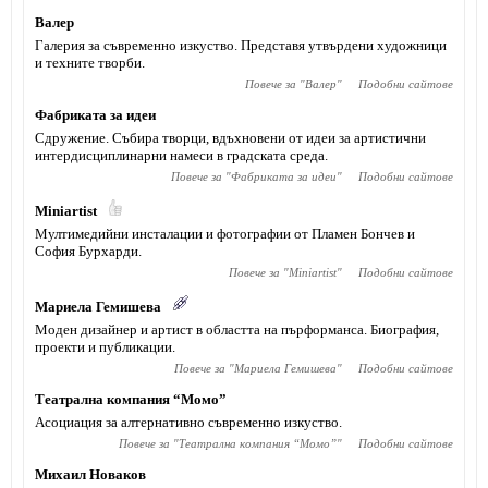
Валер
Галерия за съвременно изкуство. Представя утвърдени художници
и техните творби.
Повече за "
Валер
"
Подобни сайтове
Фабриката за идеи
Сдружение. Събира творци, вдъхновени от идеи за артистични
интердисциплинарни намеси в градската среда.
Повече за "
Фабриката за идеи
"
Подобни сайтове
Miniartist
Мултимедийни инсталации и фотографии от Пламен Бончев и
София Бурхарди.
Повече за "
Miniartist
"
Подобни сайтове
Мариела Гемишева
Моден дизайнер и артист в областта на пърформанса. Биография,
проекти и публикации.
Повече за "
Мариела Гемишева
"
Подобни сайтове
Театрална компания “Момо”
Асоциация за алтернативно съвременно изкуство.
Повече за "
Театрална компания “Момо”
"
Подобни сайтове
Михаил Новаков