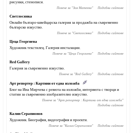
рисунки, стенописи.
Повече за "
Зоя Матеева
"
Подобни сайтове
Светлосянка
Онлайн българо-швейцарска галерия за продажба на съвременно
българско изкуство.
Повече за "
Светлосянка
"
Подобни сайтове
Цеца Георгиева
Художник текстилец. Галерия инсталации.
Повече за "
Цеца Георгиева
"
Подобни сайтове
Red Gallery
Галерия за съвременно изкуство.
Повече за "
Red Gallery
"
Подобни сайтове
Арт репортер : Картини от една изложба
Блог на Ина Мирчева с ревюта на изложби, интервюта с творци и
статии за съвременно изобразително изкуство.
Повече за "
Арт репортер : Картини от една изложба
"
Подобни сайтове
Калин Серапионов
Художник. Биография, видеография и проекти.
Повече за "
Калин Серапионов
"
Подобни сайтове