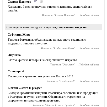
Силвия Павлова
Художник. Галерия рисунки, живопис, коприна, сценография и
дизайн.
Повече за "
Силвия Павлова
"
Подобни сайтове
Съвпадащи ключови думи
изкуства
,
съвременно изкуство
Софистик-Живо
Танцова формация, обединяваща фолклорната традиция с
модерното танцово изкуство.
Повече за "
Софистик-Живо
"
Подобни сайтове
Окръжно
Блог за критика и теория на съвременното изкуство.
Повече за "
Окръжно
"
Подобни сайтове
Contempo 4
Уикенд за съвременно изкуство във Варна - 2011.
Повече за "
Contempo 4
"
Подобни сайтове
Б brain С store П project
Склад за креативни концепти. Реализира собствени и ко-продукции
с български и чужди артисти. Обединява ги търсенето на
съвременен интердисциплинарен език.
Повече за "
Б brain С store П project
"
Подобни сайтове