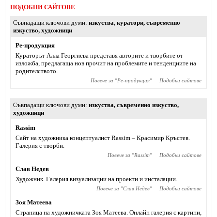
ПОДОБНИ САЙТОВЕ
Съвпадащи ключови думи
изкуства
,
куратори
,
съвременно
изкуство
,
художници
Ре-продукция
Кураторът Алла Георгиева представя авторите и творбите от
изложба, предлагаща нов прочит на проблемите и тенденциите на
родителството.
Повече за "
Ре-продукция
"
Подобни сайтове
Съвпадащи ключови думи
изкуства
,
съвременно изкуство
,
художници
Rassim
Сайт на художника концептуалист Rassim – Красимир Кръстев.
Галерия с творби.
Повече за "
Rassim
"
Подобни сайтове
Слав Недев
Художник. Галерия визуализации на проекти и инсталации.
Повече за "
Слав Недев
"
Подобни сайтове
Зоя Матеева
Страница на художничката Зоя Матеева. Онлайн галерия с картини,