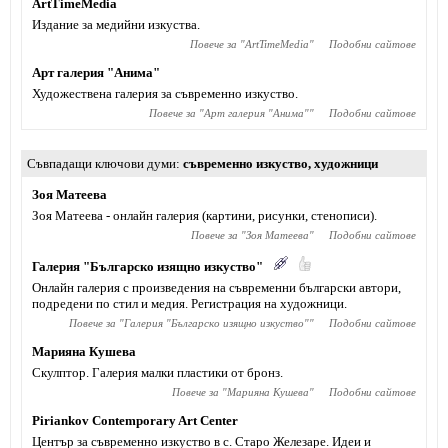
ArtTimeMedia
Издание за медийни изкуства.
Повече за "
ArtTimeMedia
"
Подобни сайтове
Арт галерия "Анима"
Художествена галерия за съвременно изкуство.
Повече за "
Арт галерия "Анима"
"
Подобни сайтове
Съвпадащи ключови думи
съвременно изкуство
,
художници
Зоя Матеева
Зоя Матеева - онлайн галерия (картини, рисунки, стенописи).
Повече за "
Зоя Матеева
"
Подобни сайтове
Галерия "Българско изящно изкуство"
Онлайн галерия с произведения на съвременни български автори,
подредени по стил и медия. Регистрация на художници.
Повече за "
Галерия "Българско изящно изкуство"
"
Подобни сайтове
Марияна Кушева
Скулптор. Галерия малки пластики от бронз.
Повече за "
Марияна Кушева
"
Подобни сайтове
Piriankov Contemporary Art Center
Център за съвременно изкуство в с. Старо Железаре. Идеи и