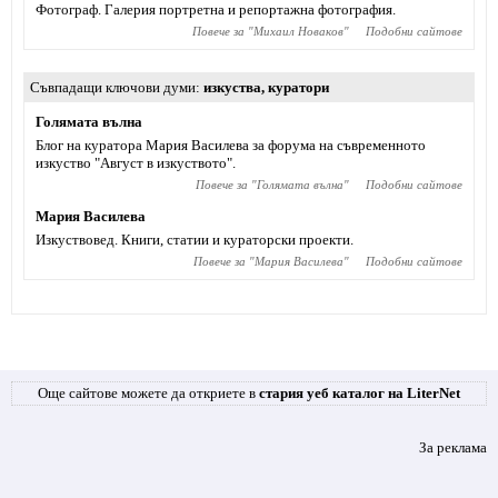
Фотограф. Галерия портретна и репортажна фотография.
Повече за "
Михаил Новаков
"
Подобни сайтове
Съвпадащи ключови думи
изкуства
,
куратори
Голямата вълна
Блог на куратора Мария Василева за форума на съвременното
изкуство "Август в изкуството".
Повече за "
Голямата вълна
"
Подобни сайтове
Мария Василева
Изкуствовед. Книги, статии и кураторски проекти.
Повече за "
Мария Василева
"
Подобни сайтове
Още сайтове можете да откриете в
стария уеб каталог на LiterNet
За реклама