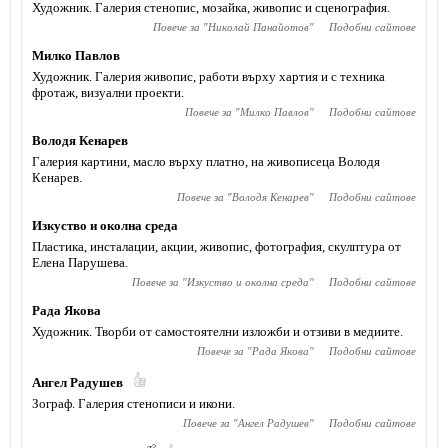
Художник. Галерия стенопис, мозайка, живопис и сценография.
Повече за "
Николай Панайотов
"
Подобни сайтове
Милко Павлов
Художник. Галерия живопис, работи върху хартия и с техника
фротаж, визуални проекти.
Повече за "
Милко Павлов
"
Подобни сайтове
Володя Кенарев
Галерия картини, масло върху платно, на живописеца Володя
Кенарев.
Повече за "
Володя Кенарев
"
Подобни сайтове
Изкуство и околна среда
Пластика, инсталации, акции, живопис, фотография, скулптура от
Елена Парушева.
Повече за "
Изкуство и околна среда
"
Подобни сайтове
Рада Якова
Художник. Творби от самостоятелни изложби и отзиви в медиите.
Повече за "
Рада Якова
"
Подобни сайтове
Ангел Радушев
Зограф. Галерия стенописи и икони.
Повече за "
Ангел Радушев
"
Подобни сайтове