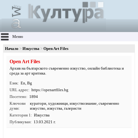
Меню
Начало
Изкуства
Open Art Files
Open Art Files
Архив на българското съвременно изкуство, онлайн библиотека и
среда за арт критика.
Език
En
,
Bg
URL адрес
https:/
/
openartfiles.
bg
Посетено
1894
Ключови
куратори
,
художници
,
изкуствознание
,
съвременно
думи
изкуство
,
изкуства
, галеристи
Категория 1
Изкуства
Публикуван
13.03.2021 г.