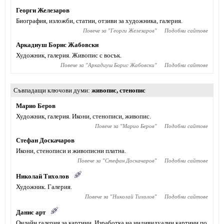
Георги Железаров
Биография, изложби, статии, отзиви за художника, галерия.
Повече за "
Георги Железаров
"
Подобни сайтове
Аркадиуш Борис Жабовски
Художник, галерия. Живопис с восък.
Повече за "
Аркадиуш Борис Жабовски
"
Подобни сайтове
Съвпадащи ключови думи
живопис
,
стенопис
Марио Беров
Художник, галерия. Икони, стенописи, живопис.
Повече за "
Марио Беров
"
Подобни сайтове
Стефан Доскачаров
Икони, стенописи и живописни платна.
Повече за "
Стефан Доскачаров
"
Подобни сайтове
Николай Тихолов
Художник. Галерия.
Повече за "
Николай Тихолов
"
Подобни сайтове
Данис арт
Онлайн галерия за картини. Изработка на индивидуални картини по