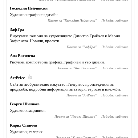
Господин Пейчински
Художник графичен дизайн.
Повече за "
Господин Пейчински
"
Подобни сайтове
ЗафТра
Виртуална галерия на художниците Димитър Трайчев и Мария
Зафиркова. Новини, проекти.
Повече за "
ЗафТра
"
Подобни сайтове
Ана Василева
Рисунки, компютърна графика, графичен и уеб дизайн.
Повече за "
Ана Василева
"
Подобни сайтове
ArtPrice
Сайт за изобразително изкуство. Галерия с произведения за
продажба, подробна информация за автори, търгове и изложби.
Повече за "
ArtPrice
"
Подобни сайтове
Георги Шишков
Художник маринист.
Повече за "
Георги Шишков
"
Подобни сайтове
Кирил Станчев
Художник, галерия.
Повече за "
Кирил Станчев
"
Подобни сайтове