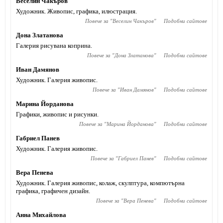
Веселин Чакъров
Художник. Живопис, графика, илюстрация.
Повече за "
Веселин Чакъров
"
Подобни сайтове
Дона Златанова
Галерия рисувана коприна.
Повече за "
Дона Златанова
"
Подобни сайтове
Иван Дамянов
Художник. Галерия живопис.
Повече за "
Иван Дамянов
"
Подобни сайтове
Марина Йорданова
Графики, живопис и рисунки.
Повече за "
Марина Йорданова
"
Подобни сайтове
Габриел Панев
Художник. Галерия живопис.
Повече за "
Габриел Панев
"
Подобни сайтове
Вера Пенева
Художник. Галерия живопис, колаж, скулптура, компютърна
графика, графичен дизайн.
Повече за "
Вера Пенева
"
Подобни сайтове
Анна Михайлова