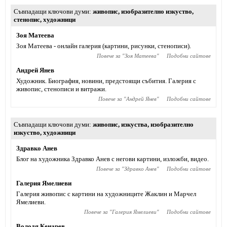
Съвпадащи ключови думи
живопис
,
изобразително изкуство
,
стенопис
,
художници
Зоя Матеева
Зоя Матеева - онлайн галерия (картини, рисунки, стенописи).
Повече за "
Зоя Матеева
"
Подобни сайтове
Андрей Янев
Художник. Биография, новини, предстоящи събития. Галерия с
живопис, стенописи и витражи.
Повече за "
Андрей Янев
"
Подобни сайтове
Съвпадащи ключови думи
живопис
,
изкуства
,
изобразително
изкуство
,
художници
Здравко Анев
Блог на художника Здравко Анев с негови картини, изложби, видео.
Повече за "
Здравко Анев
"
Подобни сайтове
Галерия Ямелиеви
Галерия живопис с картини на художниците Жаклин и Марчел
Ямелиеви.
Повече за "
Галерия Ямелиеви
"
Подобни сайтове
Володя Кенарев