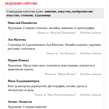
ПОДОБНИ САЙТОВЕ
Съвпадащи ключови думи
живопис
,
изкуства
,
изобразително
изкуство
,
стенопис
,
художници
Николай Панайотов
Художник. Галерия стенопис, мозайка, живопис и сценография.
Повече за "
Николай Панайотов
"
Подобни сайтове
Зоя Матеева
Страница на художничката Зоя Матеева. Онлайн галерия с картини,
рисунки, стенописи.
Повече за "
Зоя Матеева
"
Подобни сайтове
Мария Илиева
Художник. Представя свои стенописи, илюстрации, портрети и
живописни платна.
Повече за "
Мария Илиева
"
Подобни сайтове
Иван Хаджидимитров
Блог за авторска дърворезба, фотография, поезия, проза и
литература за деца.
Повече за "
Иван Хаджидимитров
"
Подобни сайтове
Атанас Атанасов
Художник. Галерия живопис.