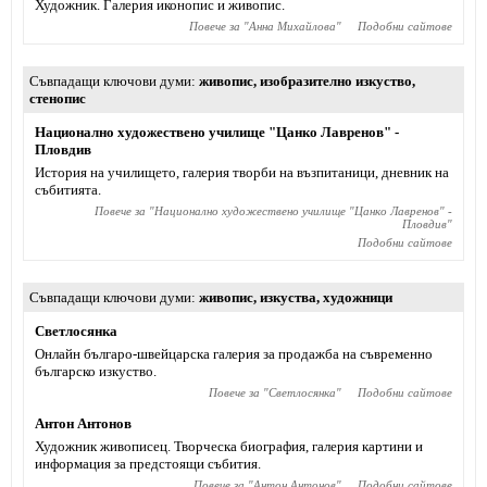
Художник. Галерия иконопис и живопис.
Повече за "
Анна Михайлова
"
Подобни сайтове
Съвпадащи ключови думи
живопис
,
изобразително изкуство
,
стенопис
Национално художествено училище "Цанко Лавренов" -
Пловдив
История на училището, галерия творби на възпитаници, дневник на
събитията.
Повече за "
Национално художествено училище "Цанко Лавренов" -
Пловдив
"
Подобни сайтове
Съвпадащи ключови думи
живопис
,
изкуства
,
художници
Светлосянка
Онлайн българо-швейцарска галерия за продажба на съвременно
българско изкуство.
Повече за "
Светлосянка
"
Подобни сайтове
Антон Антонов
Художник живописец. Творческа биография, галерия картини и
информация за предстоящи събития.
Повече за "
Антон Антонов
"
Подобни сайтове