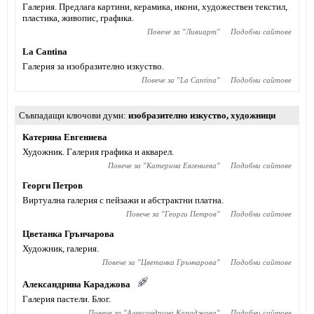
Галерия. Предлага картини, керамика, икони, художествен текстил,
пластика, живопис, графика.
Повече за "
Ливиарт
"
Подобни сайтове
La Cantina
Галерия за изобразително изкуство.
Повече за "
La Cantina
"
Подобни сайтове
Съвпадащи ключови думи
изобразително изкуство
,
художници
Катерина Евгениева
Художник. Галерия графика и акварел.
Повече за "
Катерина Евгениева
"
Подобни сайтове
Георги Петров
Виртуална галерия с пейзажи и абстрактни платна.
Повече за "
Георги Петров
"
Подобни сайтове
Цветанка Грънчарова
Художник, галерия.
Повече за "
Цветанка Грънчарова
"
Подобни сайтове
Александрина Караджова
Галерия пастели. Блог.
Повече за "
Александрина Караджова
"
Подобни сайтове