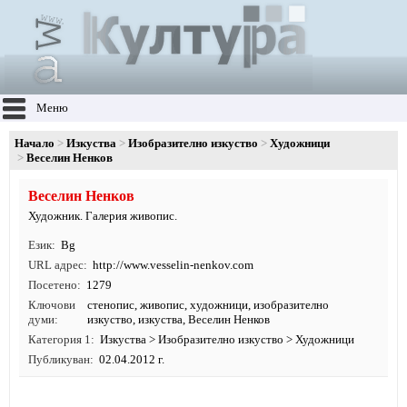
Меню
Начало
Изкуства
Изобразително изкуство
Художници
Веселин Ненков
Веселин Ненков
Художник. Галерия живопис.
Език
Bg
URL адрес
http:/
/
www.
vesselin-nenkov.
com
Посетено
1279
Ключови
стенопис
,
живопис
,
художници
,
изобразително
думи
изкуство
,
изкуства
, Веселин Ненков
Категория 1
Изкуства
>
Изобразително изкуство
>
Художници
Публикуван
02.04.2012 г.