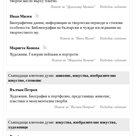
творби масло върху платно.
Повече за "
Драгомир Минков
"
Подобни сайтове
Иван Милев
Биографични данни, информация за творчески периоди и стилови
особености. Библиография на български и чужди изследвания на
творчеството му.
Повече за "
Иван Милев
"
Подобни сайтове
Мариета Конова
Художник. Галерия пейзажи и портрети.
Повече за "
Мариета Конова
"
Подобни сайтове
Съвпадащи ключови думи
живопис
,
изкуства
,
изобразително
изкуство
,
стенопис
Вълчан Петров
Художник. Биография и портфолио, представящо живопис,
пластики и монументални творби.
Повече за "
Вълчан Петров
"
Подобни сайтове
Съвпадащи ключови думи
изкуства
,
изобразително изкуство
,
художници