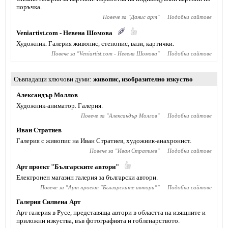
поръчка.
Повече за "
Данис арт
"
Подобни сайтове
Veniartist.com - Невена Шомова
Художник. Галерия живопис, стенопис, вази, картички.
Повече за "
Veniartist.com - Невена Шомова
"
Подобни сайтове
Съвпадащи ключови думи
живопис
,
изобразително изкуство
Александър Моллов
Художник-аниматор. Галерия.
Повече за "
Александър Моллов
"
Подобни сайтове
Иван Стратиев
Галерия с живопис на Иван Стратиев, художник-анахронист.
Повече за "
Иван Стратиев
"
Подобни сайтове
Арт проект "Българските автори"
Електронен магазин галерия за български автори.
Повече за "
Арт проект "Българските автори"
"
Подобни сайтове
Галерия Силвена Арт
Арт галерия в Русе, представяща автори в областта на изящните и
приложни изкуства, във фотографията и гобленарството.