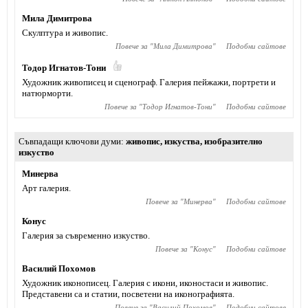
Мила Димитрова
Скулптура и живопис.
Повече за "
Мила Димитрова
"
Подобни сайтове
Тодор Игнатов-Тони
Художник живописец и сценограф. Галерия пейжажи, портрети и
натюрморти.
Повече за "
Тодор Игнатов-Тони
"
Подобни сайтове
Съвпадащи ключови думи
живопис
,
изкуства
,
изобразително
изкуство
Минерва
Арт галерия.
Повече за "
Минерва
"
Подобни сайтове
Конус
Галерия за съвременно изкуство.
Повече за "
Конус
"
Подобни сайтове
Василий Похомов
Художник иконописец. Галерия с икони, иконостаси и живопис.
Представени са и статии, посветени на иконографията.
Повече за "
Василий Похомов
"
Подобни сайтове