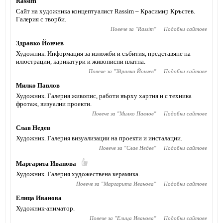
Rassim
Сайт на художника концептуалист Rassim – Красимир Кръстев.
Галерия с творби.
Повече за "
Rassim
"
Подобни сайтове
Здравко Йончев
Художник. Информация за изложби и събития, представяне на
илюстрации, карикатури и живописни платна.
Повече за "
Здравко Йончев
"
Подобни сайтове
Милко Павлов
Художник. Галерия живопис, работи върху хартия и с техника
фротаж, визуални проекти.
Повече за "
Милко Павлов
"
Подобни сайтове
Слав Недев
Художник. Галерия визуализации на проекти и инсталации.
Повече за "
Слав Недев
"
Подобни сайтове
Маргарита Иванова
Художник. Галерия художествена керамика.
Повече за "
Маргарита Иванова
"
Подобни сайтове
Елица Иванова
Художник-аниматор.
Повече за "
Елица Иванова
"
Подобни сайтове