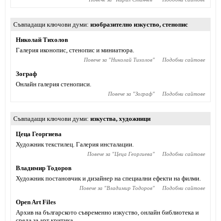
Съвпадащи ключови думи
изобразително изкуство
,
стенопис
Николай Тихолов
Галерия иконопис, стенопис и миниатюра.
Повече за "
Николай Тихолов
"
Подобни сайтове
Зограф
Онлайн галерия стенописи.
Повече за "
Зограф
"
Подобни сайтове
Съвпадащи ключови думи
изкуства
,
художници
Цеца Георгиева
Художник текстилец. Галерия инсталации.
Повече за "
Цеца Георгиева
"
Подобни сайтове
Владимир Тодоров
Художник постановчик и дизайнер на специални ефекти на филми.
Повече за "
Владимир Тодоров
"
Подобни сайтове
Open Art Files
Архив на българското съвременно изкуство, онлайн библиотека и
среда за арт критика.