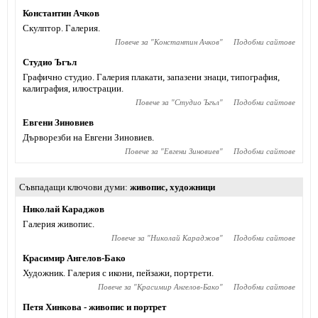
Константин Ачков
Скулптор. Галерия.
Повече за "
Константин Ачков
"
Подобни сайтове
Студио Ъгъл
Графично студио. Галерия плакати, запазени знаци, типография,
калиграфия, илюстрации.
Повече за "
Студио Ъгъл
"
Подобни сайтове
Евгени Зиновиев
Дърворезби на Евгени Зиновиев.
Повече за "
Евгени Зиновиев
"
Подобни сайтове
Съвпадащи ключови думи
живопис
,
художници
Николай Караджов
Галерия живопис.
Повече за "
Николай Караджов
"
Подобни сайтове
Красимир Ангелов-Бако
Художник. Галерия с икони, пейзажи, портрети.
Повече за "
Красимир Ангелов-Бако
"
Подобни сайтове
Петя Хинкова - живопис и портрет