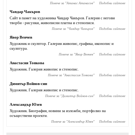
Повече за "
Атанас Атанасов
"
Подобни сайтове
Чавдар Чакъров
Сайт в памет на художника Чавдар Чакъров. Галерия с негови
творби - рисунки, живописни платна и стенописи.
Повече за "
Чавдар Чакъров
"
Подобни сайтове
Явор Венчев
Художник и скулптор. Галерия живопис, графика, иконопис и
скулптура.
Повече за "
Явор Венчев
"
Подобни сайтове
Анастасия Тонкова
Художник. Галерия живопис и стенопис.
Повече за "
Анастасия Тонкова
"
Подобни сайтове
Димитър Войнов-син
Художник. Галерия живопис и стенопис.
Повече за "
Димитър Войнов-син
"
Подобни сайтове
Александър Юзев
Художник. Биография, новини за изложби, портфолио на
осъществени проекти.
Повече за "
Александър Юзев
"
Подобни сайтове