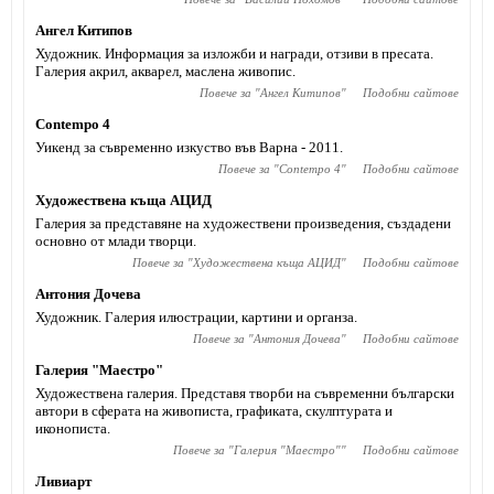
Ангел Китипов
Художник. Информация за изложби и награди, отзиви в пресата.
Галерия акрил, акварел, маслена живопис.
Повече за "
Ангел Китипов
"
Подобни сайтове
Contempo 4
Уикенд за съвременно изкуство във Варна - 2011.
Повече за "
Contempo 4
"
Подобни сайтове
Художествена къща АЦИД
Галерия за представяне на художествени произведения, създадени
основно от млади творци.
Повече за "
Художествена къща АЦИД
"
Подобни сайтове
Антония Дочева
Художник. Галерия илюстрации, картини и органза.
Повече за "
Антония Дочева
"
Подобни сайтове
Галерия "Маестро"
Художествена галерия. Представя творби на съвременни български
автори в сферата на живописта, графиката, скулптурата и
иконописта.
Повече за "
Галерия "Маестро"
"
Подобни сайтове
Ливиарт