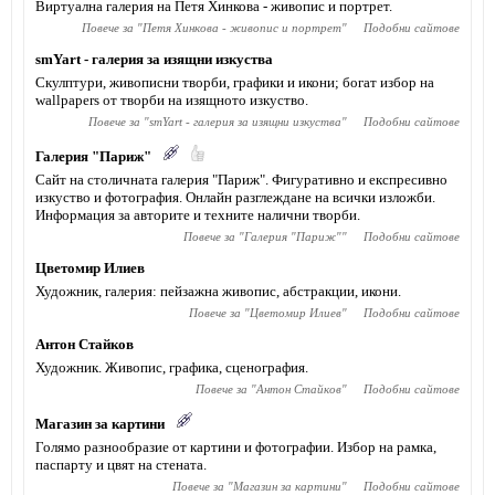
Виртуална галерия на Петя Хинкова - живопис и портрет.
Повече за "
Петя Хинкова - живопис и портрет
"
Подобни сайтове
smYart - галерия за изящни изкуства
Скулптури, живописни творби, графики и икони; богат избор на
wallpapers от творби на изящното изкуство.
Повече за "
smYart - галерия за изящни изкуства
"
Подобни сайтове
Галерия "Париж"
Сайт на столичната галерия "Париж". Фигуративно и експресивно
изкуство и фотография. Онлайн разглеждане на всички изложби.
Информация за авторите и техните налични творби.
Повече за "
Галерия "Париж"
"
Подобни сайтове
Цветомир Илиев
Художник, галерия: пейзажна живопис, абстракции, икони.
Повече за "
Цветомир Илиев
"
Подобни сайтове
Антон Стайков
Художник. Живопис, графика, сценография.
Повече за "
Антон Стайков
"
Подобни сайтове
Магазин за картини
Голямо разнообразие от картини и фотографии. Избор на рамка,
паспарту и цвят на стената.
Повече за "
Магазин за картини
"
Подобни сайтове