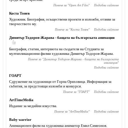
Повече за "
Open Art Files
"
Подобни сайтове
Коста Тонев
Художник. Биография, осъществени проекти и изложби, отзиви за
творчеството му.
Повече за "
Коста Тонев
"
Подобни сайтове
Димитър Тодоров-Жарава - бащата на българската анимация
Биография, статии, интервюта на създателя на Студията за
мултипликационни филми художника Димитър Тодоров-Жарава.
Повече за "
Димитър Тодоров-Жарава - бащата на българската
анимация
"
Подобни сайтове
ГОАРТ
Сдружение на художници от Горна Оряховица. Информация за
събития, за предстоящи изложби и конкурси.
Повече за "
ГОАРТ
"
Подобни сайтове
ArtTimeMedia
Издание за медийни изкуства.
Повече за "
ArtTimeMedia
"
Подобни сайтове
Baby warrior
Анимационен филм на художника аниматор Емил Симеонов.