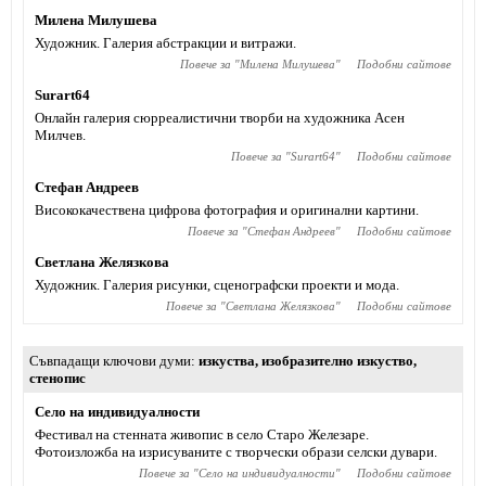
Милена Милушева
Художник. Галерия абстракции и витражи.
Повече за "
Милена Милушева
"
Подобни сайтове
Surart64
Онлайн галерия сюрреалистични творби на художника Асен
Милчев.
Повече за "
Surart64
"
Подобни сайтове
Стефан Андреев
Висококачествена цифрова фотография и оригинални картини.
Повече за "
Стефан Андреев
"
Подобни сайтове
Светлана Желязкова
Художник. Галерия рисунки, сценографски проекти и мода.
Повече за "
Светлана Желязкова
"
Подобни сайтове
Съвпадащи ключови думи
изкуства
,
изобразително изкуство
,
стенопис
Село на индивидуалности
Фестивал на стенната живопис в село Старо Железаре.
Фотоизложба на изрисуваните с творчески образи селски дувари.
Повече за "
Село на индивидуалности
"
Подобни сайтове