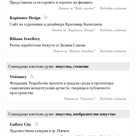
Представени са историята и героите на филмите.
Повече за "
Baby warrior
"
Подобни сайтове
Kapitanov Design
Сайт на художника и дизайнера Красимир Капитанов.
Повече за "
Kapitanov Design
"
Подобни сайтове
Biliana Jewellery
Ръчно изработени бижута от Биляна Савова.
Повече за "
Biliana Jewellery
"
Подобни сайтове
Съвпадащи ключови думи
изкуства
,
стенопис
Visionary
Фондация. Разработва проекти в градска среда и презентира
съвременни концептуални артисти, творящи в публичното
пространство.
Повече за "
Visionary
"
Подобни сайтове
Съвпадащи ключови думи
изкуства
,
изобразително изкуство
Gallery City
Художествена галерия в гр. Плевен.