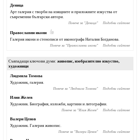
Деница
Арт галерия с творби на изящните и приложните изкуства от
съвременни български автори.
Повече за "
Деница
"
Подобни сайтове
Православни икони
Галерия икони и стенописи от иконографа Наталия Богданова.
Повече за "
Православни икони
"
Подобни сайтове
Съвпадащи ключови думи
живопис
,
изобразително изкуство
,
художници
Людмила Томова
Художник, галерия.
Повече за "
Людмила Томова
"
Подобни сайтове
Илия Желев
Художник. Биография, изложби, картини и литографии.
Повече за "
Илия Желев
"
Подобни сайтове
Валери Ценов
Художник. Галерия живопис.
Повече за "
Валери Ценов
"
Подобни сайтове