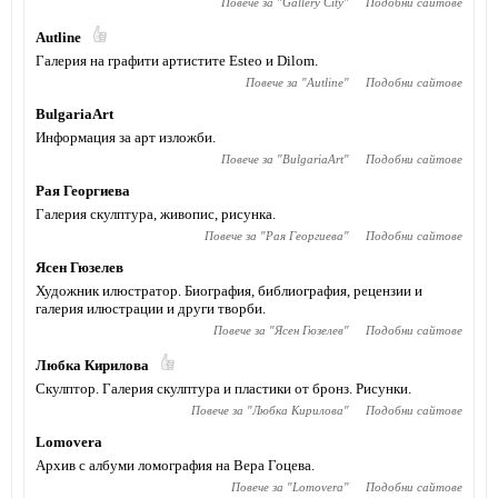
Повече за "
Gallery City
"
Подобни сайтове
Autline
Галерия на графити артистите Esteo и Dilom.
Повече за "
Autline
"
Подобни сайтове
BulgariaArt
Информация за арт изложби.
Повече за "
BulgariaArt
"
Подобни сайтове
Рая Георгиева
Галерия скулптура, живопис, рисунка.
Повече за "
Рая Георгиева
"
Подобни сайтове
Ясен Гюзелев
Художник илюстратор. Биография, библиография, рецензии и
галерия илюстрации и други творби.
Повече за "
Ясен Гюзелев
"
Подобни сайтове
Любка Кирилова
Скулптор. Галерия скулптура и пластики от бронз. Рисунки.
Повече за "
Любка Кирилова
"
Подобни сайтове
Lomovera
Архив с албуми ломография на Вера Гоцева.
Повече за "
Lomovera
"
Подобни сайтове