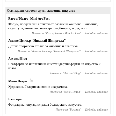
Съвпадащи ключови думи
живопис
,
изкуства
Part of Heart - Mini Art Fest
Форум, представящ артисти от различни жанрове – живопис,
скулптура, анимация, илюстрация, бижута, мода, танц.
Повече за "
Part of Heart - Mini Art Fest
"
Подобни сайтове
Ателие Център "Николай Шмиргела"
Детско творческо ателие за живопис и пластика.
Повече за "
Ателие Център "Николай Шмиргела"
"
Подобни сайтове
Art and Blog
Платформа за иновативни и нестандартни форми на изкуство и
изява.
Повече за "
Art and Blog
"
Подобни сайтове
Моно Петра
Художник. Галерия живопис и керамика.
Повече за "
Моно Петра
"
Подобни сайтове
Българи
Фондация, популяризираща българското изкуство.
Повече за "
Българи
"
Подобни сайтове