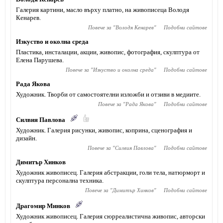
Галерия картини, масло върху платно, на живописеца Володя
Кенарев.
Повече за "
Володя Кенарев
"
Подобни сайтове
Изкуство и околна среда
Пластика, инсталации, акции, живопис, фотография, скулптура от
Елена Парушева.
Повече за "
Изкуство и околна среда
"
Подобни сайтове
Рада Якова
Художник. Творби от самостоятелни изложби и отзиви в медиите.
Повече за "
Рада Якова
"
Подобни сайтове
Силвия Павлова
Художник. Галерия рисунки, живопис, коприна, сценография и
дизайн.
Повече за "
Силвия Павлова
"
Подобни сайтове
Димитър Хинков
Художник живописец. Галерия абстракции, голи тела, натюрморт и
скулптура персонална техника.
Повече за "
Димитър Хинков
"
Подобни сайтове
Драгомир Минков
Художник живописец. Галерия сюрреалистична живопис, авторски