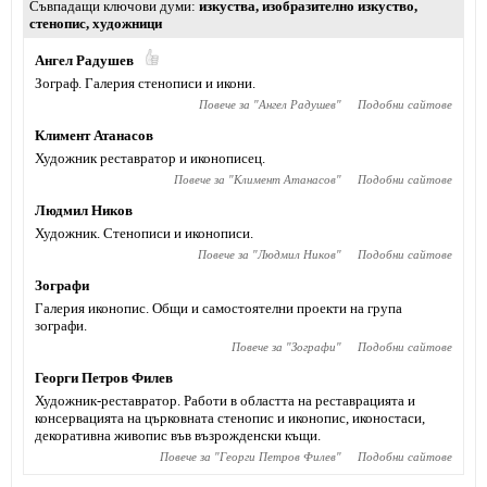
Съвпадащи ключови думи
изкуства
,
изобразително изкуство
,
стенопис
,
художници
Ангел Радушев
Зограф. Галерия стенописи и икони.
Повече за "
Ангел Радушев
"
Подобни сайтове
Климент Атанасов
Художник реставратор и иконописец.
Повече за "
Климент Атанасов
"
Подобни сайтове
Людмил Ников
Художник. Стенописи и иконописи.
Повече за "
Людмил Ников
"
Подобни сайтове
Зографи
Галерия иконопис. Общи и самостоятелни проекти на група
зографи.
Повече за "
Зографи
"
Подобни сайтове
Георги Петров Филев
Художник-реставратор. Работи в областта на реставрацията и
консервацията на църковната стенопис и иконопис, иконостаси,
декоративна живопис във възрожденски къщи.
Повече за "
Георги Петров Филев
"
Подобни сайтове