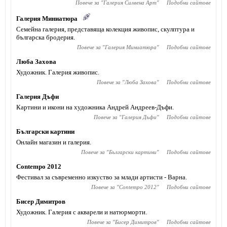
Повече за "
Галерия Силвена Арт
"
Подобни сайтове
Галерия Миниатюра
Семейна галерия, представяща колекция живопис, скулптура и
българска бродерия.
Повече за "
Галерия Миниатюра
"
Подобни сайтове
Люба Захова
Художник. Галерия живопис.
Повече за "
Люба Захова
"
Подобни сайтове
Галерия Дъфи
Картини и икони на художника Андрей Андреев-Дъфи.
Повече за "
Галерия Дъфи
"
Подобни сайтове
Български картини
Онлайн магазин и галерия.
Повече за "
Български картини
"
Подобни сайтове
Contempo 2012
Фестивал за съвременно изкуство за млади артисти - Варна.
Повече за "
Contempo 2012
"
Подобни сайтове
Бисер Димитров
Художник. Галерия с акварели и натюрморти.
Повече за "
Бисер Димитров
"
Подобни сайтове