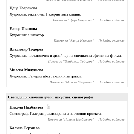
Цеца Георгиева
Художник текстилец. Галерия инсталации.
Повече за "
Цеца Георгиева
"
Подобни сайтове
Елица Иванова
Художник-аниматор.
Повече за "
Елица Иванова
"
Подобни сайтове
Владимир Тодоров
Художник постановчик и дизайнер на специални ефекти на филми.
Повече за "
Владимир Тодоров
"
Подобни сайтове
Милена Милушева
Художник. Галерия абстракции и витражи.
Повече за "
Милена Милушева
"
Подобни сайтове
Съвпадащи ключови думи
изкуства
,
сценографи
Никола Налбантов
Сценограф. Галерия реализирани и настоящи проекти.
Повече за "
Никола Налбантов
"
Подобни сайтове
Калина Терзиева