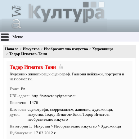
Меню
Начало
Изкуства
Изобразително изкуство
Художници
Тодор Игнатов-Тони
Тодор Игнатов-Тони
Художник живописец и сценограф. Галерия пейжажи, портрети и
натюрморти.
Език
En
URL адрес
http:/
/
www.
tonyignatov.
eu
Посетено
1476
Ключови
сценографи
,
сюрреализъм
,
живопис
,
художници
,
думи
изкуства
, Тодор Игнатов-Тони, Тодор Игнатов,
изобразително изкусто
Категория 1
Изкуства
>
Изобразително изкуство
>
Художници
Публикуван
17.03.2012 г.