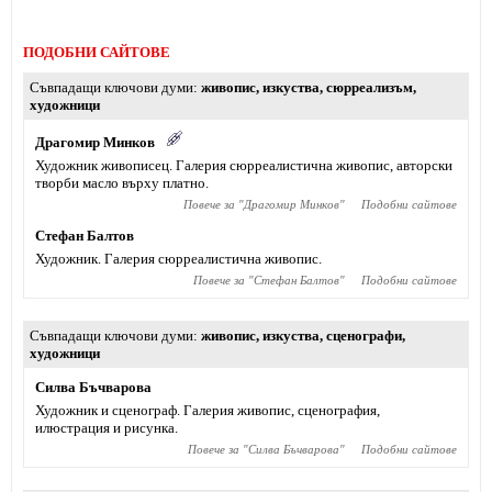
ПОДОБНИ САЙТОВЕ
Съвпадащи ключови думи
живопис
,
изкуства
,
сюрреализъм
,
художници
Драгомир Минков
Художник живописец. Галерия сюрреалистична живопис, авторски
творби масло върху платно.
Повече за "
Драгомир Минков
"
Подобни сайтове
Стефан Балтов
Художник. Галерия сюрреалистична живопис.
Повече за "
Стефан Балтов
"
Подобни сайтове
Съвпадащи ключови думи
живопис
,
изкуства
,
сценографи
,
художници
Силва Бъчварова
Художник и сценограф. Галерия живопис, сценография,
илюстрация и рисунка.
Повече за "
Силва Бъчварова
"
Подобни сайтове