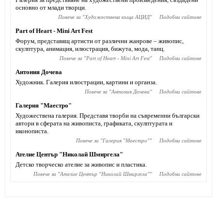
основно от млади творци.
Повече за "
Художествена къща АЦИД
"
Подобни сайтове
Part of Heart - Mini Art Fest
Форум, представящ артисти от различни жанрове – живопис,
скулптура, анимация, илюстрация, бижута, мода, танц.
Повече за "
Part of Heart - Mini Art Fest
"
Подобни сайтове
Антония Дочева
Художник. Галерия илюстрации, картини и органза.
Повече за "
Антония Дочева
"
Подобни сайтове
Галерия "Маестро"
Художествена галерия. Представя творби на съвременни български
автори в сферата на живописта, графиката, скулптурата и
иконописта.
Повече за "
Галерия "Маестро"
"
Подобни сайтове
Ателие Център "Николай Шмиргела"
Детско творческо ателие за живопис и пластика.
Повече за "
Ателие Център "Николай Шмиргела"
"
Подобни сайтове