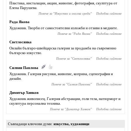
Пластика, инсталации, акции, живопис, фотография, скулптура от
Елена Парушева.
Повече за "
Изкуство и околна среда
"
Подобни сайтове
Рада Якова
Художник. Творби от самостоятелни изложби и отзиви в медиите.
Повече за "
Рада Якова
"
Подобни сайтове
Светлосянка
Онлайн българо-швейцарска галерия за продажба на съвременно
българско изкуство.
Повече за "
Светлосянка
"
Подобни сайтове
Силвия Павлова
Художник. Галерия рисунки, живопис, коприна, сценография и
дизайн.
Повече за "
Силвия Павлова
"
Подобни сайтове
Димитър Хинков
Художник живописец. Галерия абстракции, голи тела, натюрморт и
скулптура персонална техника.
Повече за "
Димитър Хинков
"
Подобни сайтове
Съвпадащи ключови думи
изкуства
,
художници