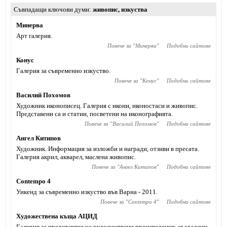
Съвпадащи ключови думи
живопис
,
изкуства
Минерва
Арт галерия.
Повече за "
Минерва
"
Подобни сайтове
Конус
Галерия за съвременно изкуство.
Повече за "
Конус
"
Подобни сайтове
Василий Похомов
Художник иконописец. Галерия с икони, иконостаси и живопис.
Представени са и статии, посветени на иконографията.
Повече за "
Василий Похомов
"
Подобни сайтове
Ангел Китипов
Художник. Информация за изложби и награди, отзиви в пресата.
Галерия акрил, акварел, маслена живопис.
Повече за "
Ангел Китипов
"
Подобни сайтове
Contempo 4
Уикенд за съвременно изкуство във Варна - 2011.
Повече за "
Contempo 4
"
Подобни сайтове
Художествена къща АЦИД
Галерия за представяне на художествени произведения, създадени