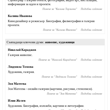
Сценограф. Галерия обекти, фотографии, видео арт, инсталации,
информация за идеи и проекти.
Повече за "
Калина Терзиева
"
Подобни сайтове
Калина Иванова
Кинодизайнер и режисьор. Биография, филмография и галерия
проекти.
Повече за "
Калина Иванова
"
Подобни сайтове
Съвпадащи ключови думи
живопис
,
художници
Николай Караджов
Галерия живопис.
Повече за "
Николай Караджов
"
Подобни сайтове
Людмила Томова
Художник, галерия.
Повече за "
Людмила Томова
"
Подобни сайтове
Зоя Матеева
Зоя Матеева - онлайн галерия (картини, рисунки, стенописи).
Повече за "
Зоя Матеева
"
Подобни сайтове
Илия Желев
Художник. Биография, изложби, картини и литографии.