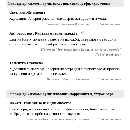
Съвпадащи ключови думи
изкуства
,
сценографи
,
художници
Светлана Желязкова
Художник. Галерия рисунки, сценографски проекти и мода.
Повече за "
Светлана Желязкова
"
Подобни сайтове
Арт репортер : Картини от една изложба
Блог на Ина Мирчева с ревюта на изложби, интервюта с творци и
статии за съвременно изобразително изкуство.
Повече за "
Арт репортер : Картини от една изложба
"
Подобни сайтове
Теменуга Станчева
Художник сценограф. Галерия илюстрации и сценографски проекти
на куклени и драматични спектакли.
Повече за "
Теменуга Станчева
"
Подобни сайтове
Съвпадащи ключови думи
живопис
,
сюрреализъм
,
художници
smYart - галерия за изящни изкуства
Скулптури, живописни творби, графики и икони; богат избор на
wallpapers от творби на изящното изкуство.
Повече за "
smYart - галерия за изящни изкуства
"
Подобни сайтове