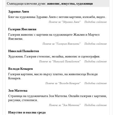
Съвпадащи ключови думи
живопис
,
изкуства
,
художници
Здравко Анев
Блог на художника Здравко Анев с негови картини, изложби, видео.
Повече за "
Здравко Анев
"
Подобни сайтове
Галерия Ямелиеви
Галерия живопис с картини на художниците Жаклин и Марчел
Ямелиеви.
Повече за "
Галерия Ямелиеви
"
Подобни сайтове
Николай Панайотов
Художник. Галерия стенопис, мозайка, живопис и сценография.
Повече за "
Николай Панайотов
"
Подобни сайтове
Володя Кенарев
Галерия картини, масло върху платно, на живописеца Володя
Кенарев.
Повече за "
Володя Кенарев
"
Подобни сайтове
Зоя Матеева
Страница на художничката Зоя Матеева. Онлайн галерия с картини,
рисунки, стенописи.
Повече за "
Зоя Матеева
"
Подобни сайтове
Изкуство и околна среда