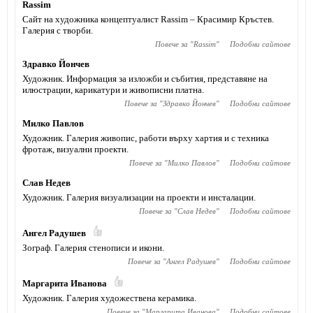
Rassim
Сайт на художника концептуалист Rassim – Красимир Кръстев.
Галерия с творби.
Повече за "
Rassim
"
Подобни сайтове
Здравко Йончев
Художник. Информация за изложби и събития, представяне на
илюстрации, карикатури и живописни платна.
Повече за "
Здравко Йончев
"
Подобни сайтове
Милко Павлов
Художник. Галерия живопис, работи върху хартия и с техника
фротаж, визуални проекти.
Повече за "
Милко Павлов
"
Подобни сайтове
Слав Недев
Художник. Галерия визуализации на проекти и инсталации.
Повече за "
Слав Недев
"
Подобни сайтове
Ангел Радушев
Зограф. Галерия стенописи и икони.
Повече за "
Ангел Радушев
"
Подобни сайтове
Маргарита Иванова
Художник. Галерия художествена керамика.
Повече за "
Маргарита Иванова
"
Подобни сайтове