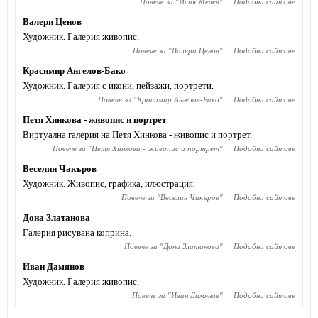
Повече за "
Илия Желев
"
Подобни сайтове
Валери Ценов
Художник. Галерия живопис.
Повече за "
Валери Ценов
"
Подобни сайтове
Красимир Ангелов-Бако
Художник. Галерия с икони, пейзажи, портрети.
Повече за "
Красимир Ангелов-Бако
"
Подобни сайтове
Петя Хинкова - живопис и портрет
Виртуална галерия на Петя Хинкова - живопис и портрет.
Повече за "
Петя Хинкова - живопис и портрет
"
Подобни сайтове
Веселин Чакъров
Художник. Живопис, графика, илюстрация.
Повече за "
Веселин Чакъров
"
Подобни сайтове
Дона Златанова
Галерия рисувана коприна.
Повече за "
Дона Златанова
"
Подобни сайтове
Иван Дамянов
Художник. Галерия живопис.
Повече за "
Иван Дамянов
"
Подобни сайтове