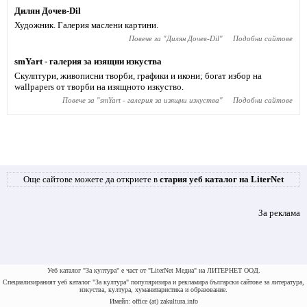
Дилян Дочев-Dil
Художник. Галерия маслени картини.
Повече за "
Дилян Дочев-Dil
"
Подобни сайтове
smYart - галерия за изящни изкуства
Скулптури, живописни творби, графики и икони; богат избор на
wallpapers от творби на изящното изкуство.
Повече за "
smYart - галерия за изящни изкуства
"
Подобни сайтове
Още сайтове можете да откриете в
стария уеб каталог на LiterNet
За реклама
Уеб каталог "За култура" е част от "LiterNet Медиа" на ЛИТЕРНЕТ ООД.
Специализираният уеб каталог "За култура" популяризира и рекламира български сайтове за литература,
изкуства, култура, хуманитаристика и образование.
Имейл: office (at) zakultura.info