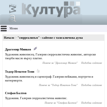
Меню
Начало
"сюрреализъм" - сайтове с тази ключова дума
Драгомир Минков
Художник живописец. Галерия сюрреалистична живопис, авторски
творби масло върху платно.
Повече за "
Драгомир Минков
"
Подобни сайтове
Тодор Игнатов-Тони
Художник живописец и сценограф. Галерия пейжажи, портрети и
натюрморти.
Повече за "
Тодор Игнатов-Тони
"
Подобни сайтове
Стефан Балтов
Художник. Галерия сюрреалистична живопис.
Повече за "
Стефан Балтов
"
Подобни сайтове