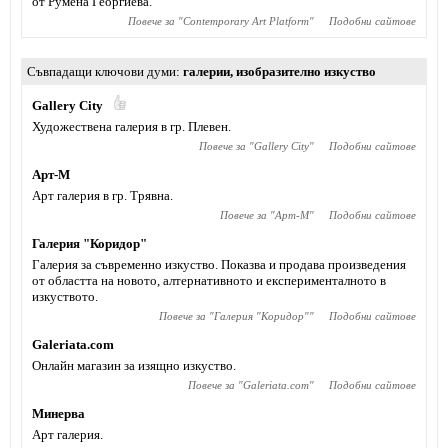
от Румена Георгиева.
Повече за "
Contemporary Art Platform
"
Подобни сайтове
Съвпадащи ключови думи
галерии
,
изобразително изкуство
Gallery City
Художествена галерия в гр. Плевен.
Повече за "
Gallery City
"
Подобни сайтове
Арт-М
Арт галерия в гр. Трявна.
Повече за "
Арт-М
"
Подобни сайтове
Галерия "Коридор"
Галерия за съвременно изкуство. Показва и продава произведения
от областта на новото, алтернативното и експерименталното в
изкуството.
Повече за "
Галерия "Коридор"
"
Подобни сайтове
Galeriata.com
Онлайн магазин за изящно изкуство.
Повече за "
Galeriata.com
"
Подобни сайтове
Минерва
Арт галерия.