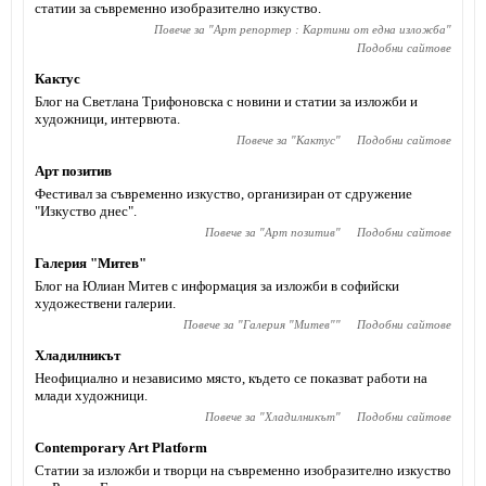
статии за съвременно изобразително изкуство.
Повече за "
Арт репортер : Картини от една изложба
"
Подобни сайтове
Кактус
Блог на Светлана Трифоновска с новини и статии за изложби и
художници, интервюта.
Повече за "
Кактус
"
Подобни сайтове
Арт позитив
Фестивал за съвременно изкуство, организиран от сдружение
"Изкуство днес".
Повече за "
Арт позитив
"
Подобни сайтове
Галерия "Митев"
Блог на Юлиан Митев с информация за изложби в софийски
художествени галерии.
Повече за "
Галерия "Митев"
"
Подобни сайтове
Хладилникът
Неофициално и независимо място, където се показват работи на
млади художници.
Повече за "
Хладилникът
"
Подобни сайтове
Contemporary Art Platform
Статии за изложби и творци на съвременно изобразително изкуство