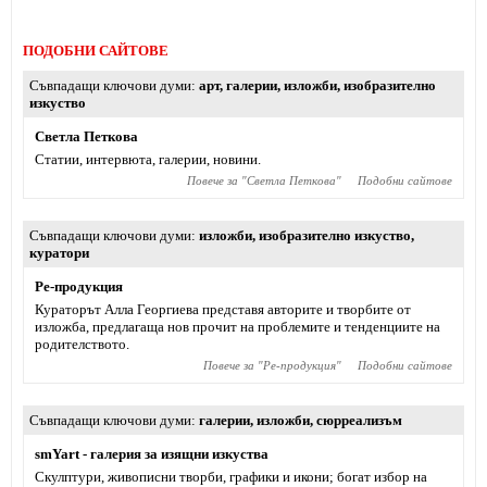
ПОДОБНИ САЙТОВЕ
Съвпадащи ключови думи
арт
,
галерии
,
изложби
,
изобразително
изкуство
Светла Петкова
Статии, интервюта, галерии, новини.
Повече за "
Светла Петкова
"
Подобни сайтове
Съвпадащи ключови думи
изложби
,
изобразително изкуство
,
куратори
Ре-продукция
Кураторът Алла Георгиева представя авторите и творбите от
изложба, предлагаща нов прочит на проблемите и тенденциите на
родителството.
Повече за "
Ре-продукция
"
Подобни сайтове
Съвпадащи ключови думи
галерии
,
изложби
,
сюрреализъм
smYart - галерия за изящни изкуства
Скулптури, живописни творби, графики и икони; богат избор на