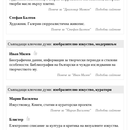
творби масло върху платно.
Повече за "
Драгомир Минков
"
Подобни сайтове
Стефан Балтов
Художник. Галерия сюрреалистична живопис.
Повече за "
Стефан Балтов
"
Подобни сайтове
Съвпадащи ключови думи
изобразително изкуство
,
модернизъм
Иван Милев
Биографични данни, информация за творчески периоди и стилови
особености. Библиография на български и чужди изследвания на
творчеството му.
Повече за "
Иван Милев
"
Подобни сайтове
Съвпадащи ключови думи
изобразително изкуство
,
куратори
Мария Василева
Изкуствовед. Книги, статии и кураторски проекти.
Повече за "
Мария Василева
"
Подобни сайтове
Блистер
Електронно списание за култура и критика на визуалните изкуства.