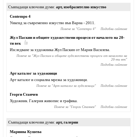
Съвпадащи ключови думи
арт
,
изобразително изкуство
Contempo 4
Уикенд за съвременно изкуство във Варна - 2011.
Повече за "
Contempo 4
"
Подобни сайтове
Жул Паскин и общите художествени процеси от началото на 20-
ти век
Изследване за художника Жул Паскин от Мария Василева.
Повече за "
Жул Паскин и общите художествени процеси от началото на
20-ти век
"
Подобни сайтове
Арт каталог за художници
Арт каталог и социална мрежа за художници.
Повече за "
Арт каталог за художници
"
Подобни сайтове
Георги Станчев
Художник. Галерия живопис и графика.
Повече за "
Георги Станчев
"
Подобни сайтове
Съвпадащи ключови думи
арт
,
галерии
Марияна Кушева