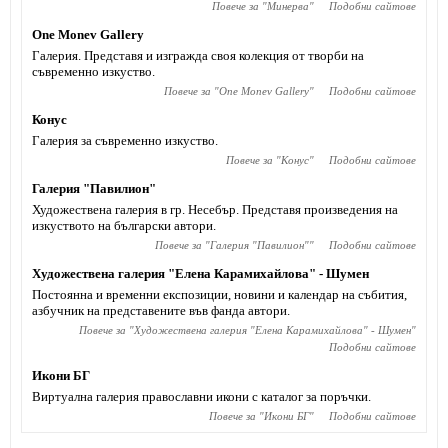
Повече за "
Минерва
"
Подобни сайтове
One Monev Gallery
Галерия. Представя и изгражда своя колекция от творби на
съвременно изкуство.
Повече за "
One Monev Gallery
"
Подобни сайтове
Конус
Галерия за съвременно изкуство.
Повече за "
Конус
"
Подобни сайтове
Галерия "Павилион"
Художествена галерия в гр. Несебър. Представя произведения на
изкуството на български автори.
Повече за "
Галерия "Павилион"
"
Подобни сайтове
Художествена галерия "Елена Карамихайлова" - Шумен
Постоянна и временни експозиции, новини и календар на събития,
азбучник на представените във фанда автори.
Повече за "
Художествена галерия "Елена Карамихайлова" - Шумен
"
Подобни сайтове
Икони БГ
Виртуална галерия православни икони с каталог за поръчки.
Повече за "
Икони БГ
"
Подобни сайтове