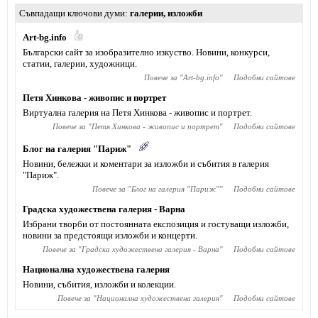
Съвпадащи ключови думи
галерии
,
изложби
Art-bg.info
Български сайт за изобразително изкуство. Новини, конкурси,
статии, галерии, художници.
Повече за "
Art-bg.info
"
Подобни сайтове
Петя Хинкова - живопис и портрет
Виртуална галерия на Петя Хинкова - живопис и портрет.
Повече за "
Петя Хинкова - живопис и портрет
"
Подобни сайтове
Блог на галерия "Париж"
Новини, бележки и коментари за изложби и събития в галерия
"Париж".
Повече за "
Блог на галерия "Париж"
"
Подобни сайтове
Градска художествена галерия - Варна
Избрани творби от постоянната експозиция и гостуващи изложби,
новини за предстоящи изложби и концерти.
Повече за "
Градска художествена галерия - Варна
"
Подобни сайтове
Национална художествена галерия
Новини, събития, изложби и колекции.
Повече за "
Национална художествена галерия
"
Подобни сайтове