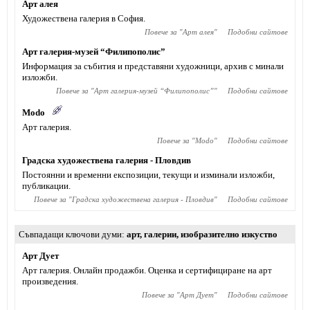
Арт алея
Художествена галерия в София.
Повече за "
Арт алея
"
Подобни сайтове
Арт галерия-музей “Филипополис”
Информация за събития и представяни художници, архив с минали
изложби.
Повече за "
Арт галерия-музей “Филипополис”
"
Подобни сайтове
Modo
Арт галерия.
Повече за "
Modo
"
Подобни сайтове
Градска художествена галерия - Пловдив
Постоянни и временни експозиции, текущи и изминали изложби,
публикации.
Повече за "
Градска художествена галерия - Пловдив
"
Подобни сайтове
Съвпадащи ключови думи
арт
,
галерии
,
изобразително изкуство
Арт Дует
Арт галерия. Онлайн продажби. Оценка и сертифициране на арт
произведения.
Повече за "
Арт Дует
"
Подобни сайтове