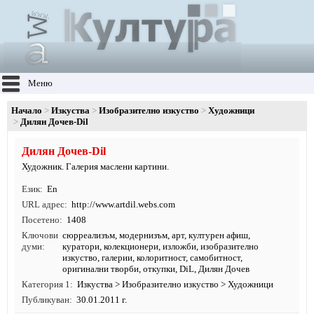
Меню
Начало
Изкуства
Изобразително изкуство
Художници
Дилян Дочев-Dil
Дилян Дочев-Dil
Художник. Галерия маслени картини.
Език
En
URL адрес
http:/
/
www.
artdil.
webs.
com
Посетено
1408
Ключови
сюрреализъм
,
модернизъм
,
арт
,
културен афиш
,
думи
куратори
,
колекционери
,
изложби
,
изобразително
изкуство
,
галерии
, колоритност, самобитност,
оригинални творби, откупки, DiL, Дилян Дочев
Категория 1
Изкуства
>
Изобразително изкуство
>
Художници
Публикуван
30.01.2011 г.