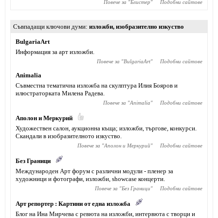
Повече за "
Блистер
"
Подобни сайтове
Съвпадащи ключови думи
изложби
,
изобразително изкуство
BulgariaArt
Информация за арт изложби.
Повече за "
BulgariaArt
"
Подобни сайтове
Animaliа
Съвместна тематична изложба на скулптура Илия Бояров и
илюстраторката Милена Радева.
Повече за "
Animaliа
"
Подобни сайтове
Аполон и Меркурий
Художествен салон, аукционна къща; изложби, търгове, конкурси.
Скандали в изобразителното изкуство.
Повече за "
Аполон и Меркурий
"
Подобни сайтове
Без Граници
Международен Арт форум с различни модули - пленер за
художници и фотографи, изложби, showcase концерти.
Повече за "
Без Граници
"
Подобни сайтове
Арт репортер : Картини от една изложба
Блог на Ина Мирчева с ревюта на изложби, интервюта с творци и