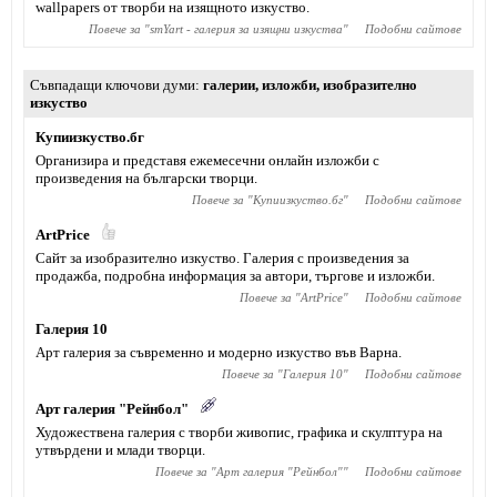
wallpapers от творби на изящното изкуство.
Повече за "
smYart - галерия за изящни изкуства
"
Подобни сайтове
Съвпадащи ключови думи
галерии
,
изложби
,
изобразително
изкуство
Купиизкуство.бг
Организира и представя ежемесечни онлайн изложби с
произведения на български творци.
Повече за "
Купиизкуство.бг
"
Подобни сайтове
ArtPrice
Сайт за изобразително изкуство. Галерия с произведения за
продажба, подробна информация за автори, търгове и изложби.
Повече за "
ArtPrice
"
Подобни сайтове
Галерия 10
Арт галерия за съвременно и модерно изкуство във Варна.
Повече за "
Галерия 10
"
Подобни сайтове
Арт галерия "Рейнбол"
Художествена галерия с творби живопис, графика и скулптура на
утвърдени и млади творци.
Повече за "
Арт галерия "Рейнбол"
"
Подобни сайтове