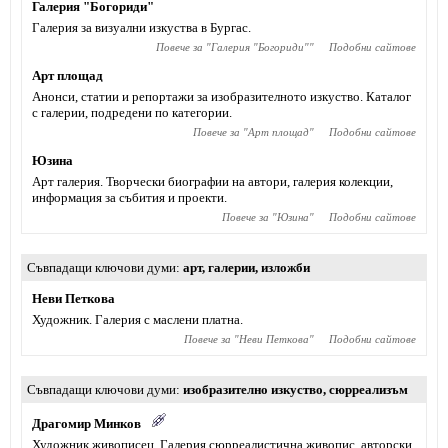
Галерия "Богориди"
Галерия за визуални изкуства в Бургас.
Повече за "
Галерия "Богориди"
"
Подобни сайтове
Арт площад
Анонси, статии и репортажи за изобразителното изкуство. Каталог
с галерии, подредени по категории.
Повече за "
Арт площад
"
Подобни сайтове
Юзина
Арт галерия. Творчески биографии на автори, галерия колекции,
информация за събития и проекти.
Повече за "
Юзина
"
Подобни сайтове
Съвпадащи ключови думи
арт
,
галерии
,
изложби
Неви Петкова
Художник. Галерия с маслени платна.
Повече за "
Неви Петкова
"
Подобни сайтове
Съвпадащи ключови думи
изобразително изкуство
,
сюрреализъм
Драгомир Минков
Художник живописец. Галерия сюрреалистична живопис, авторски