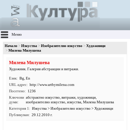
Меню
Начало
Изкуства
Изобразително изкуство
Художници
Милена Милушева
Милена Милушева
Художник. Галерия абстракции и витражи.
Език
Bg
,
En
URL адрес
http:/
/
www.
artbymilena.
com
Посетено
1236
Ключови
абстрактно изкуство
,
витражи
,
художници
,
думи
изобразително изкуство
,
изкуства
, Милена Милушева
Категория 1
Изкуства
>
Изобразително изкуство
>
Художници
Публикуван
29.12.2010 г.