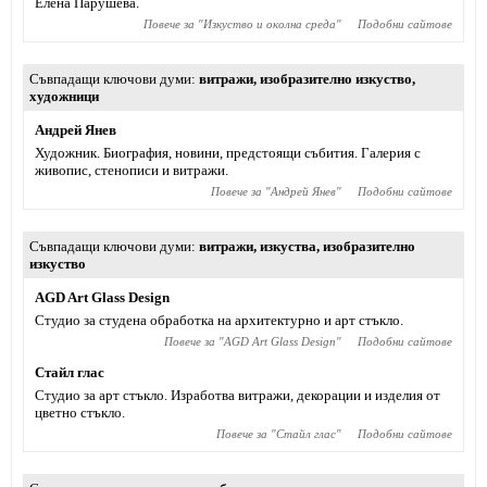
Елена Парушева.
Повече за "
Изкуство и околна среда
"
Подобни сайтове
Съвпадащи ключови думи
витражи
,
изобразително изкуство
,
художници
Андрей Янев
Художник. Биография, новини, предстоящи събития. Галерия с
живопис, стенописи и витражи.
Повече за "
Андрей Янев
"
Подобни сайтове
Съвпадащи ключови думи
витражи
,
изкуства
,
изобразително
изкуство
AGD Art Glass Design
Студио за студена обработка на архитектурно и арт стъкло.
Повече за "
AGD Art Glass Design
"
Подобни сайтове
Стайл глас
Студио за арт стъкло. Изработва витражи, декорации и изделия от
цветно стъкло.
Повече за "
Стайл глас
"
Подобни сайтове