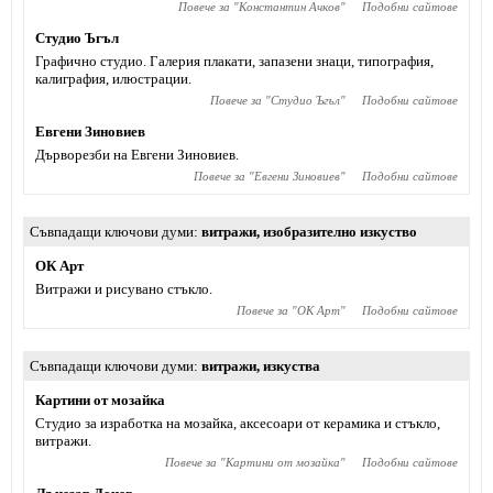
Повече за "
Константин Ачков
"
Подобни сайтове
Студио Ъгъл
Графично студио. Галерия плакати, запазени знаци, типография,
калиграфия, илюстрации.
Повече за "
Студио Ъгъл
"
Подобни сайтове
Евгени Зиновиев
Дърворезби на Евгени Зиновиев.
Повече за "
Евгени Зиновиев
"
Подобни сайтове
Съвпадащи ключови думи
витражи
,
изобразително изкуство
ОК Арт
Витражи и рисувано стъкло.
Повече за "
ОК Арт
"
Подобни сайтове
Съвпадащи ключови думи
витражи
,
изкуства
Картини от мозайка
Студио за изработка на мозайка, аксесоари от керамика и стъкло,
витражи.
Повече за "
Картини от мозайка
"
Подобни сайтове