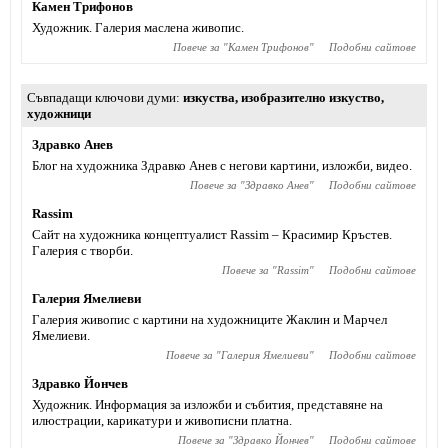
Камен Трифонов
Художник. Галерия маслена живопис.
Повече за "
Камен Трифонов
"
Подобни сайтове
Съвпадащи ключови думи
изкуства
,
изобразително изкуство
,
художници
Здравко Анев
Блог на художника Здравко Анев с негови картини, изложби, видео.
Повече за "
Здравко Анев
"
Подобни сайтове
Rassim
Сайт на художника концептуалист Rassim – Красимир Кръстев.
Галерия с творби.
Повече за "
Rassim
"
Подобни сайтове
Галерия Ямелиеви
Галерия живопис с картини на художниците Жаклин и Марчел
Ямелиеви.
Повече за "
Галерия Ямелиеви
"
Подобни сайтове
Здравко Йончев
Художник. Информация за изложби и събития, представяне на
илюстрации, карикатури и живописни платна.
Повече за "
Здравко Йончев
"
Подобни сайтове