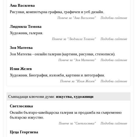
Ана Василева
Рисунки, компютърна графика, графичен и уеб дизайн.
Повече за "
Ана Василева
"
Подобни сайтове
Людмила Томова
Художник, галерия.
Повече за "
Людмила Томова
"
Подобни сайтове
Зоя Матеева
Зоя Матеева - онлайн галерия (картини, рисунки, стенописи).
Повече за "
Зоя Матеева
"
Подобни сайтове
Илия Желев
Художник. Биография, изложби, картини и литографии.
Повече за "
Илия Желев
"
Подобни сайтове
Съвпадащи ключови думи
изкуства
,
художници
Светлосянка
Онлайн българо-швейцарска галерия за продажба на съвременно
българско изкуство.
Повече за "
Светлосянка
"
Подобни сайтове
Цеца Георгиева