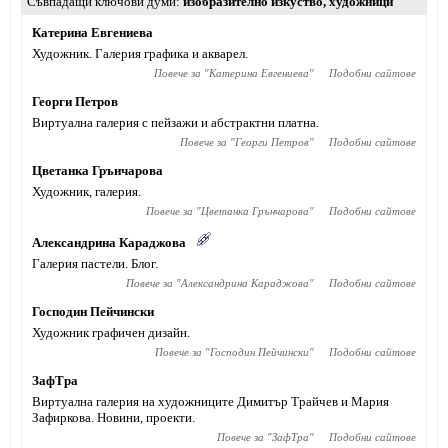
Съвпадащи ключови думи
изобразително изкуство
,
художници
Катерина Евгениева
Художник. Галерия графика и акварел.
Повече за "
Катерина Евгениева
"
Подобни сайтове
Георги Петров
Виртуална галерия с пейзажи и абстрактни платна.
Повече за "
Георги Петров
"
Подобни сайтове
Цветанка Грънчарова
Художник, галерия.
Повече за "
Цветанка Грънчарова
"
Подобни сайтове
Александрина Караджова
Галерия пастели. Блог.
Повече за "
Александрина Караджова
"
Подобни сайтове
Господин Пейчински
Художник графичен дизайн.
Повече за "
Господин Пейчински
"
Подобни сайтове
ЗафТра
Виртуална галерия на художниците Димитър Трайчев и Мария
Зафиркова. Новини, проекти.
Повече за "
ЗафТра
"
Подобни сайтове