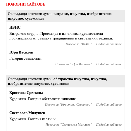
ПОДОБНИ САЙТОВЕ
Съвпадащи ключови думи
витражи
,
изкуства
,
изобразително
изкуство
,
художници
ИБИС
Витражно студио. Проектира и изпълнява художествени
произведения от стъкло в традиционни и съвременни техники.
Повече за "
ИБИС
"
Подобни сайтове
Юри Василев
Галерия стъклопис.
Повече за "
Юри Василев
"
Подобни сайтове
Съвпадащи ключови думи
абстрактно изкуство
,
изкуства
,
изобразително изкуство
,
художници
Кристина Среткова
Художник. Галерия абстрактна живопис.
Повече за "
Кристина Среткова
"
Подобни сайтове
Светослав Милушев
Художник. Галерия картини.
Повече за "
Светослав Милушев
"
Подобни сайтове