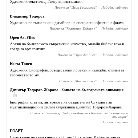
Художник текстилец. Галерия инсталации.
Повече за "
Цеца Георгиева
"
Подобни сайтове
Владимир Тодоров
Художник постановчик и дизайнер на специални ефекти на филми.
Повече за "
Владимир Тодоров
"
Подобни сайтове
Open Art Files
Архив на българското съвременно изкуство, онлайн библиотека и
среда за арт критика.
Повече за "
Open Art Files
"
Подобни сайтове
Коста Тонев
Художник. Биография, осъществени проекти и изложби, отзиви за
творчеството му.
Повече за "
Коста Тонев
"
Подобни сайтове
Димитър Тодоров-Жарава - бащата на българската анимация
Биография, статии, интервюта на създателя на Студията за
мултипликационни филми художника Димитър Тодоров-Жарава.
Повече за "
Димитър Тодоров-Жарава - бащата на българската
анимация
"
Подобни сайтове
ГОАРТ
Сдружение на художници от Горна Оряховица. Информация за