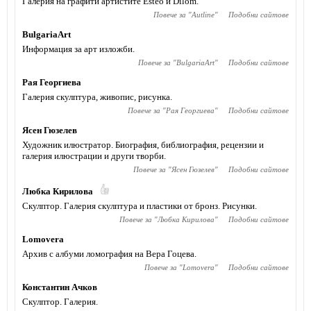
Галерия на графити артистите Esteo и Dilom.
Повече за "
Autline
"
Подобни сайтове
BulgariaArt
Информация за арт изложби.
Повече за "
BulgariaArt
"
Подобни сайтове
Рая Георгиева
Галерия скулптура, живопис, рисунка.
Повече за "
Рая Георгиева
"
Подобни сайтове
Ясен Гюзелев
Художник илюстратор. Биография, библиография, рецензии и
галерия илюстрации и други творби.
Повече за "
Ясен Гюзелев
"
Подобни сайтове
Любка Кирилова
Скулптор. Галерия скулптура и пластики от бронз. Рисунки.
Повече за "
Любка Кирилова
"
Подобни сайтове
Lomovera
Архив с албуми ломография на Вера Гоцева.
Повече за "
Lomovera
"
Подобни сайтове
Константин Ачков
Скулптор. Галерия.