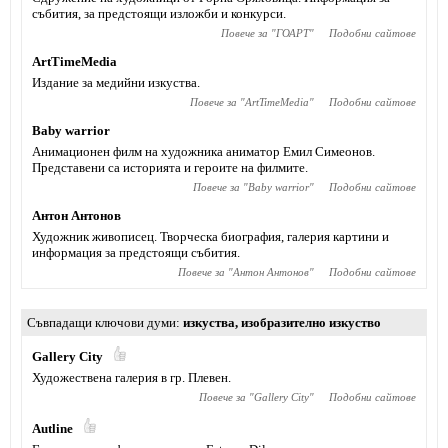
събития, за предстоящи изложби и конкурси.
Повече за "
ГОАРТ
"
Подобни сайтове
ArtTimeMedia
Издание за медийни изкуства.
Повече за "
ArtTimeMedia
"
Подобни сайтове
Baby warrior
Анимационен филм на художника аниматор Емил Симеонов.
Представени са историята и героите на филмите.
Повече за "
Baby warrior
"
Подобни сайтове
Антон Антонов
Художник живописец. Творческа биография, галерия картини и
информация за предстоящи събития.
Повече за "
Антон Антонов
"
Подобни сайтове
Съвпадащи ключови думи
изкуства
,
изобразително изкуство
Gallery City
Художествена галерия в гр. Плевен.
Повече за "
Gallery City
"
Подобни сайтове
Autline