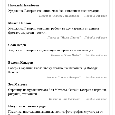
Николай Панайотов
Художник. Галерия стенопис, мозайка, живопис и сценография.
Повече за "
Николай Панайотов
"
Подобни сайтове
Милко Павлов
Художник. Галерия живопис, работи върху хартия и с техника
фротаж, визуални проекти.
Повече за "
Милко Павлов
"
Подобни сайтове
Слав Недев
Художник. Галерия визуализации на проекти и инсталации.
Повече за "
Слав Недев
"
Подобни сайтове
Володя Кенарев
Галерия картини, масло върху платно, на живописеца Володя
Кенарев.
Повече за "
Володя Кенарев
"
Подобни сайтове
Зоя Матеева
Страница на художничката Зоя Матеева. Онлайн галерия с картини,
рисунки, стенописи.
Повече за "
Зоя Матеева
"
Подобни сайтове
Изкуство и околна среда
Пластика, инсталации, акции, живопис, фотография, скулптура от