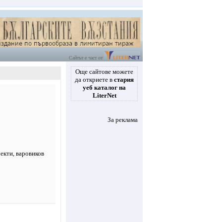
Сайтът е част от
Още сайтове можете
да откриете в
стария
уеб каталог на
LiterNet
За реклама
оекти, варовиков