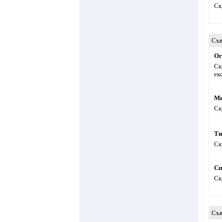
Ск
Съв
Ог
Ск
ек
Ми
Ск
Ти
Ск
Сп
Ск
Съв