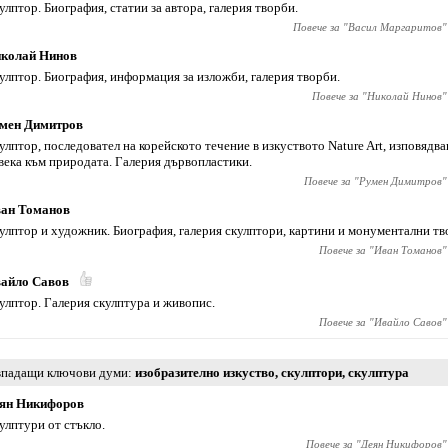
улптор. Биография, статии за автора, галерия творби.
Повече за "
Васил Маргаритов
"
колай Нинов
улптор. Биография, информация за изложби, галерия творби.
Повече за "
Николай Нинов
"
мен Димитров
улптор, последовател на корейското течение в изкуството Nature Art, изповядв
века към природата. Галерия дървопластики.
Повече за "
Румен Димитров
"
ан Томанов
улптор и художник. Биография, галерия скулптори, картини и монументални тв
Повече за "
Иван Томанов
"
айло Савов
улптор. Галерия скулптура и живопис.
Повече за "
Ивайло Савов
"
падащи ключови думи
изобразително изкуство
,
скулптори
,
скулптура
ян Никифоров
улптури от стъкло.
Повече за "
Деян Никифоров
"