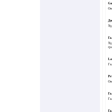
Ga
Он
Ди
Ху
Га
Ху
гр
La
Га
Ре
Он
Га
Га
Га