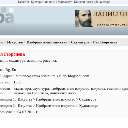
LiterNet
Културни новини
Книгосвят
Книжен пазар
За култура
ло
Изкуства
Изобразително изкуство
Скулптура
Рая Георгиева
я Георгиева
лерия скулптура, живопис, рисунка.
ик
Bg
,
En
L адрес
http:/
/
www.
raya-sculpture-gallery.
blogspot.
com
сетено
1553
ючови
скулптори
,
скулптура
,
изобразително изкуство
,
изкуства
, тактилни пр
ми
камък, Рая Георгиева, монументалисти
тегория 1
Изкуства
>
Изобразително изкуство
>
Скулптура
тегория 2
Изкуства
>
Изобразително изкуство
>
Художници
бликуван
04.07.2011 г.