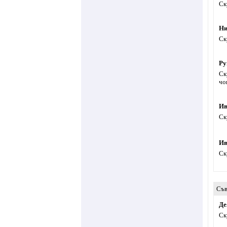
Ск
Ни
Ск
Ру
Ск
чо
Ив
Ск
Ив
Ск
Съв
Де
Ск