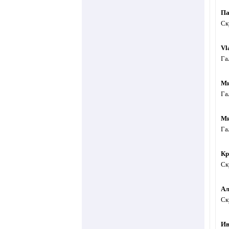
Па
Ск
Vl
Га
Ми
Га
Ми
Га
Кр
Ск
Ал
Ск
Ив