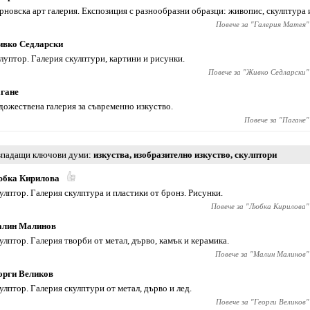
рновска арт галерия. Експозиция с разнообразни образци: живопис, скулптура 
Повече за "
Галерия Матея
"
вко Седларски
луптор. Галерия скулптури, картини и рисунки.
Повече за "
Живко Седларски
"
гане
дожествена галерия за съвременно изкуство.
Повече за "
Пагане
"
падащи ключови думи
изкуства
,
изобразително изкуство
,
скулптори
бка Кирилова
улптор. Галерия скулптура и пластики от бронз. Рисунки.
Повече за "
Любка Кирилова
"
лин Малинов
улптор. Галерия творби от метал, дърво, камък и керамика.
Повече за "
Малин Малинов
"
орги Великов
улптор. Галерия скулптури от метал, дърво и лед.
Повече за "
Георги Великов
"