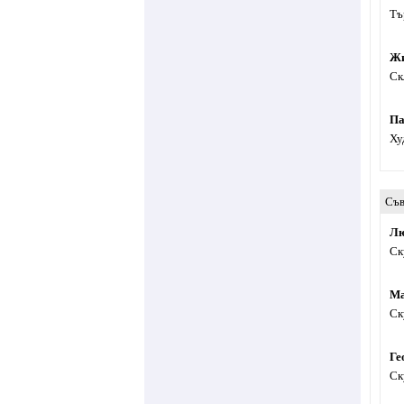
Тъ
Жи
Ск
Па
Ху
Съв
Лю
Ск
Ма
Ск
Ге
Ск