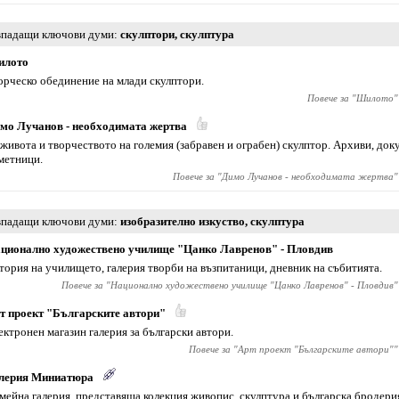
падащи ключови думи
скулптори
,
скулптура
лото
орческо обединение на млади скулптори.
Повече за "
Шилото
"
мо Лучанов - необходимата жертва
 живота и творчеството на големия (забравен и ограбен) скулптор. Архиви, док
метници.
Повече за "
Димо Лучанов - необходимата жертва
"
падащи ключови думи
изобразително изкуство
,
скулптура
ционално художествено училище "Цанко Лавренов" - Пловдив
тория на училището, галерия творби на възпитаници, дневник на събитията.
Повече за "
Национално художествено училище "Цанко Лавренов" - Пловдив
"
т проект "Българските автори"
ектронен магазин галерия за български автори.
Повече за "
Арт проект "Българските автори"
"
лерия Миниатюра
мейна галерия, представяща колекция живопис, скулптура и българска бродери