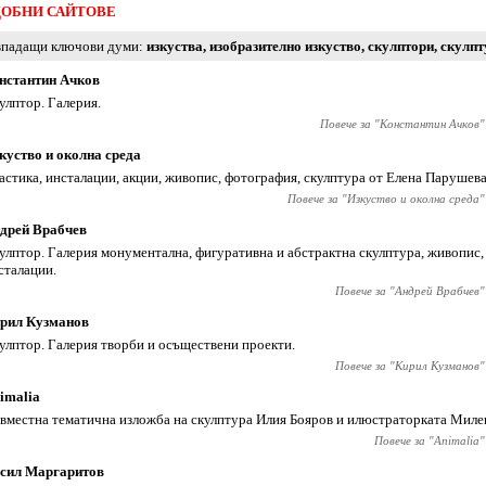
ОБНИ САЙТОВЕ
падащи ключови думи
изкуства
,
изобразително изкуство
,
скулптори
,
скулпт
нстантин Ачков
улптор. Галерия.
Повече за "
Константин Ачков
"
куство и околна среда
астика, инсталации, акции, живопис, фотография, скулптура от Елена Парушева
Повече за "
Изкуство и околна среда
"
дрей Врабчев
улптор. Галерия монументална, фигуративна и абстрактна скулптура, живопис,
сталации.
Повече за "
Андрей Врабчев
"
рил Кузманов
улптор. Галерия творби и осъществени проекти.
Повече за "
Кирил Кузманов
"
imaliа
вместна тематична изложба на скулптура Илия Бояров и илюстраторката Милен
Повече за "
Animaliа
"
сил Маргаритов