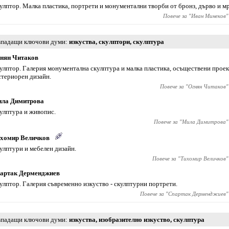
улптор. Малка пластика, портрети и монументални творби от бронз, дърво и м
Повече за "
Иван Минеков
"
падащи ключови думи
изкуства
,
скулптори
,
скулптура
нян Читаков
улптор. Галерия монументална скулптура и малка пластика, осъществени прое
стериорен дизайн.
Повече за "
Огнян Читаков
"
ла Димитрова
улптура и живопис.
Повече за "
Мила Димитрова
"
хомир Величков
улптури и мебелен дизайн.
Повече за "
Тихомир Величков
"
артак Дерменджиев
улптор. Галерия съвременно изкуство - скулптурни портрети.
Повече за "
Спартак Дерменджиев
"
падащи ключови думи
изкуства
,
изобразително изкуство
,
скулптура