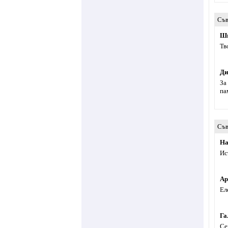
Съв
Ши
Тв
Ди
За
па
Съв
На
Ис
Ар
Ел
Га
Се