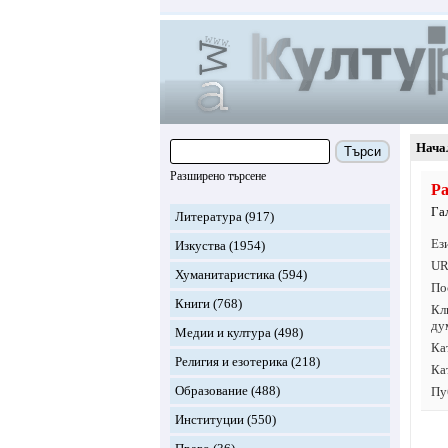
Нача
Търси
Разширено търсене
Ра
Га
Литература
(917)
Ез
Изкуства
(1954)
UR
Хуманитаристика
(594)
По
Книги
(768)
Кл
ду
Медии и култура
(498)
Ка
Религия и езотерика
(218)
Ка
Образование
(488)
Пу
Институции
(550)