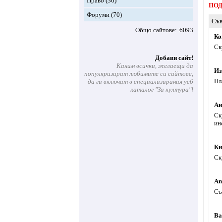
Право
(36)
ПОД
Форуми
(70)
Съв
Общо сайтове
6093
Ко
Ск
Добави сайт!
Каним всички, желаещи да
Из
популяризират любимите си сайтове,
Пл
да ги включат в специализирания уеб
каталог "За култура"!
Ан
Ск
ин
Ки
Ск
An
Съ
Ва