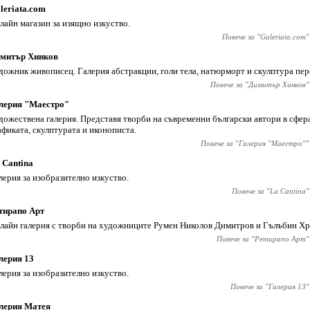
leriata.com
лайн магазин за изящно изкуство.
Повече за "
Galeriata.com
"
митър Хинков
дожник живописец. Галерия абстракции, голи тела, натюрморт и скулптура пер
Повече за "
Димитър Хинков
"
лерия "Маестро"
дожествена галерия. Представя творби на съвременни български автори в сфер
афиката, скулптурата и иконописта.
Повече за "
Галерия "Маестро"
"
 Cantina
лерия за изобразително изкуство.
Повече за "
La Cantina
"
тирапо Арт
лайн галерия с творби на художниците Румен Николов Димитров и Гълъбин Хр
Повече за "
Ретирапо Арт
"
лерия 13
лерия за изобразително изкуство.
Повече за "
Галерия 13
"
лерия Матея