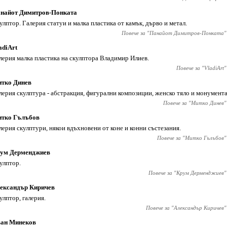
найот Димитров-Понката
улптор. Галерия статуи и малка пластика от камък, дърво и метал.
Повече за "
Панайот Димитров-Понката
"
adiArt
лерия малка пластика на скулптора Владимир Илиев.
Повече за "
VladiArt
"
тко Динев
лерия скулптура - абстракция, фигурални композиции, женско тяло и монумент
Повече за "
Митко Динев
"
тко Гълъбов
лерия скулптури, някои вдъхновени от коне и конни състезания.
Повече за "
Митко Гълъбов
"
ум Дерменджиев
улптор.
Повече за "
Крум Дерменджиев
"
ександър Киричев
улптор, галерия.
Повече за "
Александър Киричев
"
ан Минеков