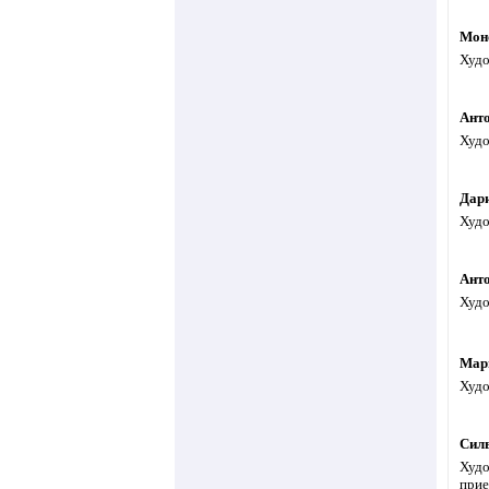
Мон
Худо
Ант
Худо
Дар
Худо
Ант
Худо
Мар
Худо
Сил
Худо
прие