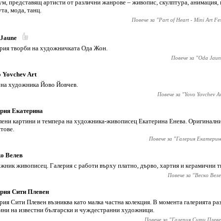
м, представящ артисти от различни жанрове – живопис, скулптура, анимация,
та, мода, танц.
Повече за "
Part of Heart - Mini Art Fe
 Jaune
рия творби на художничката Ода Жон.
Повече за "
Oda Jaun
 Yovchev Art
 на художника Йово Йовчев.
Повече за "
Yovo Yovchev A
рия Екатерина
ени картини и темпера на художника-живописец Екатерина Енева. Оригинални
тове.
Повече за "
Галерия Екатерин
о Велев
жник живописец. Галерия с работи върху платно, дърво, хартия и керамични т
Повече за "
Веско Веле
рия Сити Плевен
рия Сити Плевен възниква като малка частна колекция. В момента галерията ра
ини на известни български и чуждестранни художници.
Повече за "
Галерия Сити Плеве