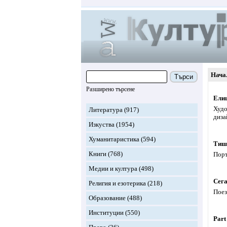
Нача
Търси
Разширено търсене
Ели
Худо
Литература
(917)
диза
Изкуства
(1954)
Хуманитаристика
(594)
Тиши
Книги
(768)
Порт
Медии и култура
(498)
Сега
Религия и езотерика
(218)
Поез
Образование
(488)
Институции
(550)
Part