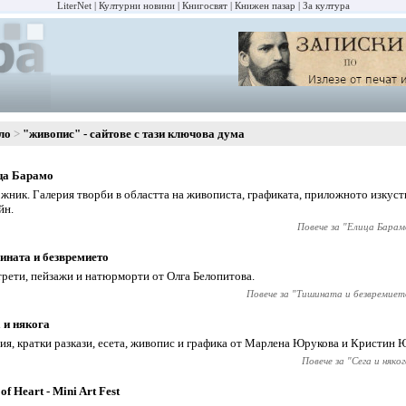
LiterNet
Културни новини
Книгосвят
Книжен пазар
За култура
ло
"живопис" - сайтове с тази ключова дума
ца Барамо
жник. Галерия творби в областта на живописта, графиката, приложното изкуст
йн.
Повече за "
Елица Барам
ната и безвремието
рети, пейзажи и натюрморти от Олга Белопитова.
Повече за "
Тишината и безвремиет
 и някога
ия, кратки разкази, есета, живопис и графика от Марлена Юрукова и Кристин 
Повече за "
Сега и няког
 of Heart - Mini Art Fest