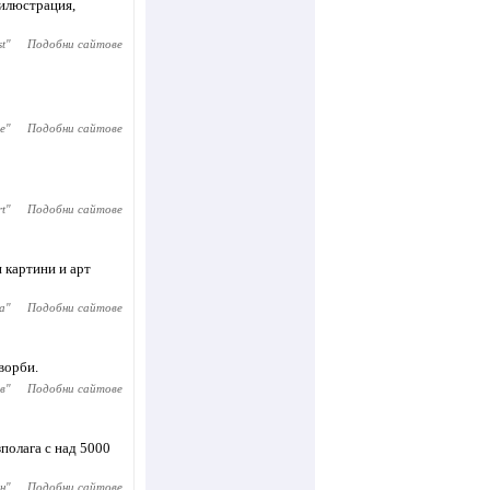
 илюстрация,
st
"
Подобни сайтове
e
"
Подобни сайтове
rt
"
Подобни сайтове
 картини и арт
а
"
Подобни сайтове
ворби.
в
"
Подобни сайтове
зполага с над 5000
н
"
Подобни сайтове