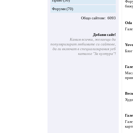
Право
(36)
Фору
бижу
Форуми
(70)
Общо сайтове
6093
Oda
Гале
Добави сайт!
Каним всички, желаещи да
популяризират любимите си сайтове,
Yovo
да ги включат в специализирания уеб
Блог
каталог "За култура"!
Гале
Масл
прин
Веск
Худо
Гале
Гале
карт