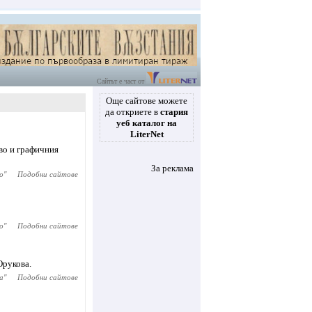
Сайтът е част от
Още сайтове можете
да откриете в
стария
уеб каталог на
LiterNet
во и графичния
За реклама
о
"
Подобни сайтове
о
"
Подобни сайтове
Юрукова.
а
"
Подобни сайтове