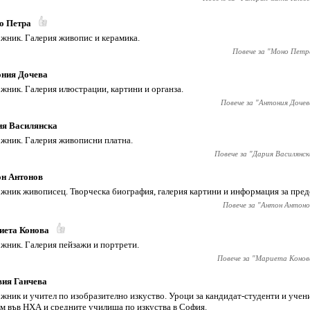
о Петра
жник. Галерия живопис и керамика.
Повече за "
Моно Петр
ония Дочева
жник. Галерия илюстрации, картини и органза.
Повече за "
Антония Дочев
ия Василянска
жник. Галерия живописни платна.
Повече за "
Дария Василянск
он Антонов
жник живописец. Творческа биография, галерия картини и информация за пре
Повече за "
Антон Антоно
иета Конова
жник. Галерия пейзажи и портрети.
Повече за "
Мариета Конов
вия Ганчева
жник и учител по изобразително изкуство. Уроци за кандидат-студенти и учени
м във НХА и средните училища по изкуства в София.