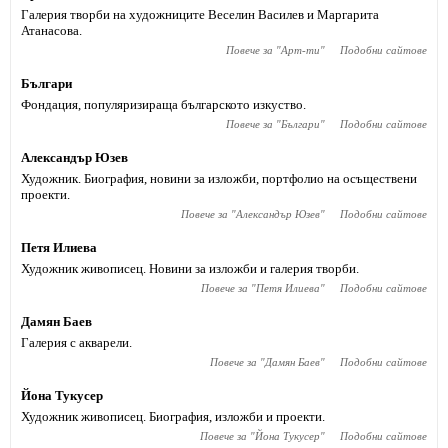
Галерия творби на художниците Веселин Василев и Маргарита
Атанасова.
Повече за "
Арт-ти
"
Подобни сайтове
Българи
Фондация, популяризираща българското изкуство.
Повече за "
Българи
"
Подобни сайтове
Александър Юзев
Художник. Биография, новини за изложби, портфолио на осъществени
проекти.
Повече за "
Александър Юзев
"
Подобни сайтове
Петя Илиева
Художник живописец. Новини за изложби и галерия творби.
Повече за "
Петя Илиева
"
Подобни сайтове
Дамян Баев
Галерия с акварели.
Повече за "
Дамян Баев
"
Подобни сайтове
Йона Тукусер
Художник живописец. Биография, изложби и проекти.
Повече за "
Йона Тукусер
"
Подобни сайтове