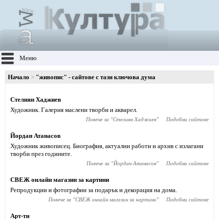
Меню
Начало
"живопис" - сайтове с тази ключова дума
Стелиян Хаджиев
Художник. Галерия маслени творби и акварел.
Повече за "
Стелиян Хаджиев
"
Подобни сайтове
Йордан Атанасов
Художник живописец. Биография, актуални работи и архив с излагани
творби през годините.
Повече за "
Йордан Атанасов
"
Подобни сайтове
СВЕЖ онлайн магазин за картини
Репродукции и фотографии за подарък и декорация на дома.
Повече за "
СВЕЖ онлайн магазин за картини
"
Подобни сайтове
Арт-ти