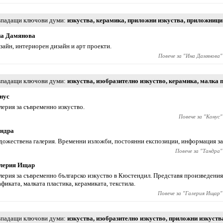
падащи ключови думи
изкуства
,
керамика
,
приложни изкуства
,
приложници
а Дамянова
зайн, интериорен дизайн и арт проекти.
Повече за "
Ина Дамянова
"
падащи ключови думи
изкуства
,
изобразително изкуство
,
керамика
,
малка 
нус
лерия за съвременно изкуство.
Повече за "
Конус
"
ндра
дожествена галерия. Временни изложби, постоянни експозиции, информация за
Повече за "
Тандра
"
лерия Ищар
лерия за съвременно българско изкуство в Кюстендил. Представя произведения
афиката, малката пластика, керамиката, текстила.
Повече за "
Галерия Ищар
"
падащи ключови думи
изкуства
,
изобразително изкуство
,
приложни изкуств