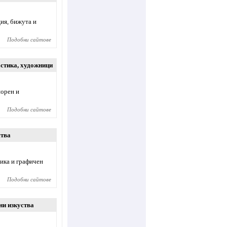
ия, бижута и
Подобни сайтове
стика
,
художници
иорен и
Подобни сайтове
ства
тика и графичен
Подобни сайтове
ни изкуства