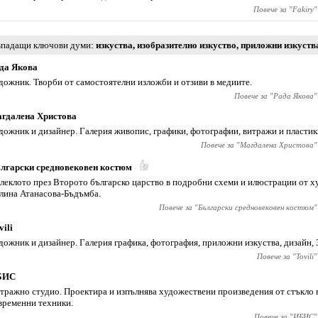
Повече за "
Fakiry
"
падащи ключови думи
изкуства
,
изобразително изкуство
,
приложни изкуств
да Якова
дожник. Творби от самостоятелни изложби и отзиви в медиите.
Повече за "
Рада Якова
"
гдалена Христова
дожник и дизайнер. Галерия живопис, графики, фотографии, витражи и пластик
Повече за "
Магдалена Христова
"
лгарски средновековен костюм
леклото през Второто българско царство в подробни схеми и илюстрации от 
лина Атанасова-Бъдъмба.
Повече за "
Български средновековен костюм
"
vili
дожник и дизайнер. Галерия графика, фотография, приложни изкуства, дизайн, 
Повече за "
Tovili
"
БИС
тражно студио. Проектира и изпълнява художествени произведения от стъкло 
временни техники.
Повече за "
ИБИС
"