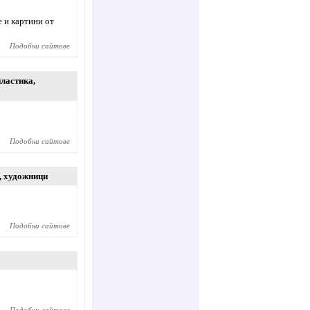
 и картини от
Подобни сайтове
пластика
,
Подобни сайтове
,
художници
Подобни сайтове