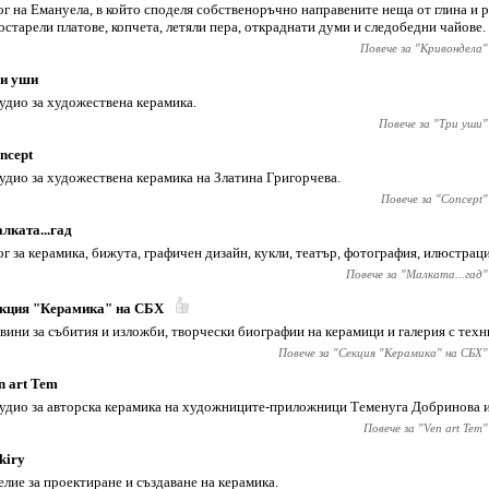
ог на Емануела, в който споделя собственоръчно направените неща от глина и 
остарели платове, копчета, летяли пера, откраднати думи и следобедни чайове.
Повече за "
Кривондела
"
и уши
удио за художествена керамика.
Повече за "
Три уши
"
ncept
удио за художествена керамика на Златина Григорчева.
Повече за "
Concept
"
лката...гад
ог за керамика, бижута, графичен дизайн, кукли, театър, фотография, илюстрац
Повече за "
Малката...гад
"
кция "Керамика" на СБХ
вини за събития и изложби, творчески биографии на керамици и галерия с техн
Повече за "
Секция "Керамика" на СБХ
"
n art Tem
удио за авторска керамика на художниците-приложници Теменуга Добринова и
Повече за "
Ven art Tem
"
kiry
елие за проектиране и създаване на керамика.