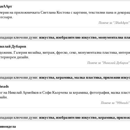
АнААрт
лерия на приложничката Светлана Костова с картини, текстилни пана и декорац
сесоари.
Повече за "
ЛАнААрт
"
падащи ключови думи
изкуства
,
изобразително изкуство
,
монументална пла
колай Дубаров
дожник. Галерия мозайка, витраж, фреско, секо, монументална пластика, интер
стериорен дизайн.
Повече за "
Николай Дубаров
"
падащи ключови думи
изкуства
,
керамика
,
малка пластика
,
приложни изку
heads
ог на Николай Армейков и Софи Кьорчева за керамика, фотография, малка плас
зайн.
Повече за "
99heads
"
падащи ключови думи
изкуства
,
изобразително изкуство
,
керамика
,
прилож
ивондела