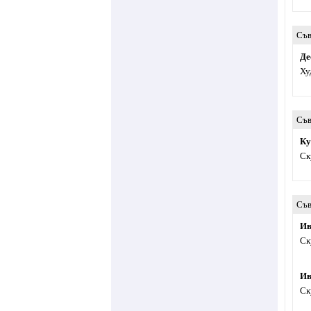
Съв
Де
Ху
Съв
Ку
Ск
Съв
Ив
Ск
Ив
Ск