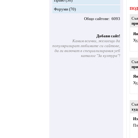
Право
(36)
ПОД
Форуми
(70)
Съв
Общо сайтове
6093
при
Ян
Добави сайт!
Ху
Каним всички, желаещи да
популяризират любимите си сайтове,
да ги включат в специализирания уеб
каталог "За култура"!
Съв
при
Ян
Ху
Съв
ху
Из
Пл