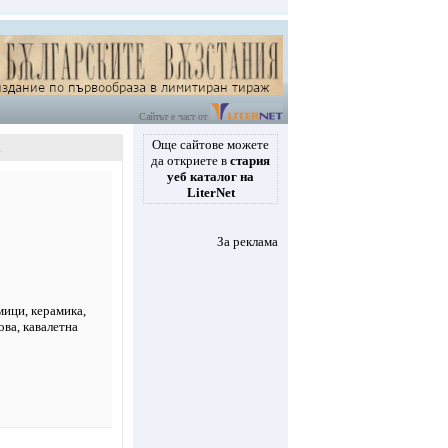
Сайтът е част от
Още сайтове можете
а
да откриете в
стария
уеб каталог на
LiterNet
За реклама
мици
,
керамика
,
ова, кавалетна