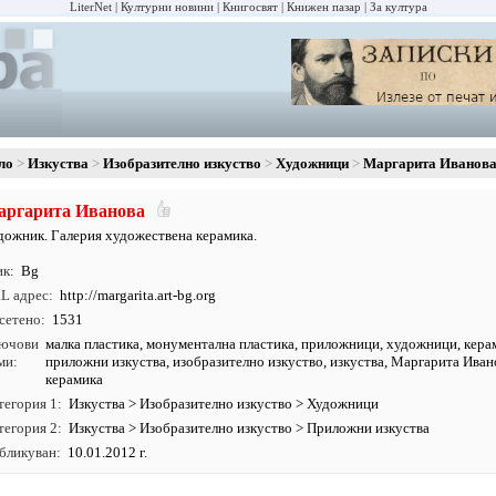
LiterNet
Културни новини
Книгосвят
Книжен пазар
За култура
ло
Изкуства
Изобразително изкуство
Художници
Маргарита Иванов
аргарита Иванова
дожник. Галерия художествена керамика.
ик
Bg
L адрес
http:/
/
margarita.
art-bg.
org
сетено
1531
ючови
малка пластика
,
монументална пластика
,
приложници
,
художници
,
кера
ми
приложни изкуства
,
изобразително изкуство
,
изкуства
, Маргарита Иван
керамика
тегория 1
Изкуства
>
Изобразително изкуство
>
Художници
тегория 2
Изкуства
>
Изобразително изкуство
>
Приложни изкуства
бликуван
10.01.2012 г.