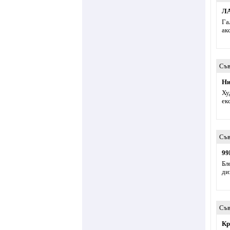
Л
Га
ак
Съв
Ни
Ху
ек
Съв
99
Бл
ди
Съв
Кр