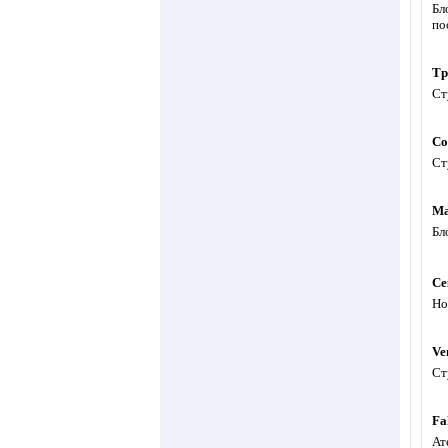
Бл
по
Тр
Ст
Co
Ст
Ма
Бл
Се
Но
Ve
Ст
Fa
Ат