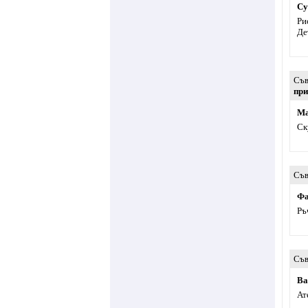
Су
Ри
Де
Съв
при
Ма
Ск
Съв
Фа
Ръ
Съв
Ва
Ат