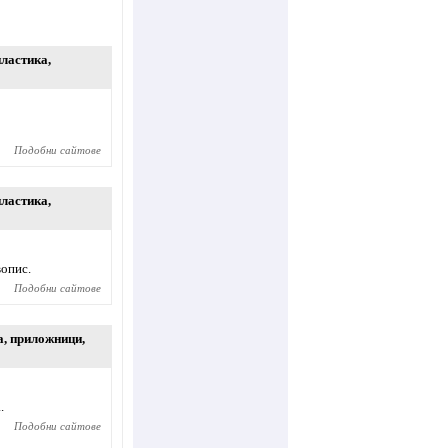
пластика
,
Подобни сайтове
пластика
,
вопис.
Подобни сайтове
а
,
приложници
,
.
Подобни сайтове