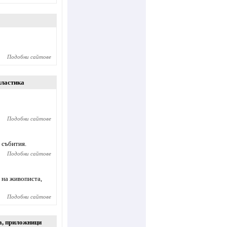
Подобни сайтове
пластика
Подобни сайтове
 събития.
Подобни сайтове
 на живописта,
Подобни сайтове
а
,
приложници