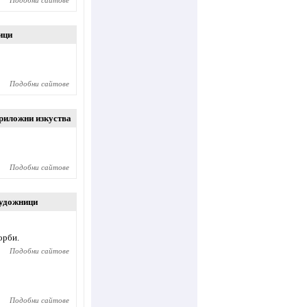
Подобни сайтове
ици
Подобни сайтове
риложни изкуства
Подобни сайтове
удожници
орби.
Подобни сайтове
Подобни сайтове