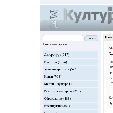
Нача
Търси
Разширено търсене
М
Ху
Литература
(917)
Ез
Изкуства
(1954)
UR
Хуманитаристика
(594)
По
Книги
(768)
Кл
ду
Медии и култура
(498)
Религия и езотерика
(218)
Ка
Ка
Образование
(488)
Пу
Институции
(550)