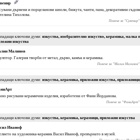
венир
сувани дървени и порцеланови шноли, бижута, чанти, пана, декоративни съдове
телина Тихолова.
Повече за "
Сувенир
"
падащи ключови думи
изкуства
,
изобразително изкуство
,
керамика
,
малка 
ложни изкуства
лин Малинов
улптор. Галерия творби от метал, дърво, камък и керамика.
Повече за "
Малин Малинов
"
падащи ключови думи
изкуства
,
керамика
,
приложни изкуства
,
приложници
ниАрт
чно рисувани керамични изделия, изработени от Фани Йорданова.
Повече за "
ФаниАрт
"
падащи ключови думи
изкуства
,
керамика
,
керамици
,
приложни изкуства
сил Иваноф
елието на художника-керамик Васил Иваноф, превърнато в музей.