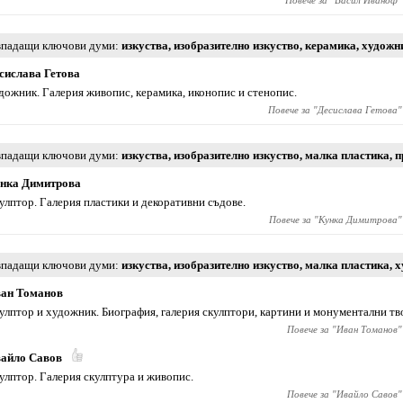
Повече за "
Васил Иваноф
"
падащи ключови думи
изкуства
,
изобразително изкуство
,
керамика
,
художн
сислава Гетова
дожник. Галерия живопис, керамика, иконопис и стенопис.
Повече за "
Десислава Гетова
"
падащи ключови думи
изкуства
,
изобразително изкуство
,
малка пластика
,
п
нка Димитрова
улптор. Галерия пластики и декоративни съдове.
Повече за "
Кунка Димитрова
"
падащи ключови думи
изкуства
,
изобразително изкуство
,
малка пластика
,
х
ан Томанов
улптор и художник. Биография, галерия скулптори, картини и монументални тв
Повече за "
Иван Томанов
"
айло Савов
улптор. Галерия скулптура и живопис.
Повече за "
Ивайло Савов
"