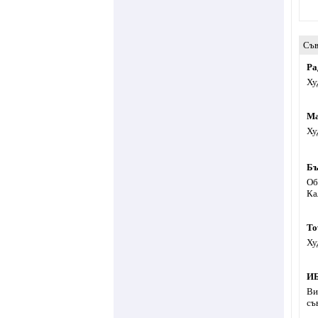
Съв
Ра
Ху
Ма
Ху
Бъ
Об
Ка
To
Ху
И
Ви
съ