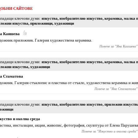
ОБНИ САЙТОВЕ
падащи ключови думи
изкуства
,
изобразително изкуство
,
керамика
,
малка 
ложни изкуства
,
приложници
,
художници
а Каишева
дожник приложник. Галерия художествена керамика.
Повече за "
Яна Каишева
"
падащи ключови думи
изкуства
,
изобразително изкуство
,
керамика
,
малка 
ложни изкуства
,
художници
а Стаматова
дожник. Галерия стъклопис и пластика от стъкло, художествена керамика и жи
Повече за "
Яна Стаматова
"
падащи ключови думи
изкуства
,
изобразително изкуство
,
приложни изкуств
дожници
куство и околна среда
астика, инсталации, акции, живопис, фотография, скулптура от Елена Парушева
Повече за "
Изкуство и околна среда
"