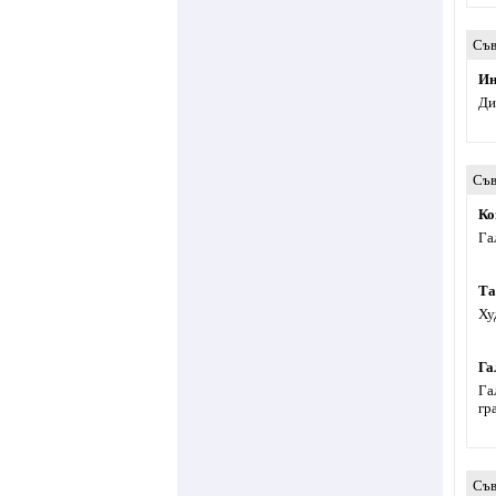
Съв
Ин
Ди
Съв
Ко
Га
Та
Ху
Га
Га
гр
Съв