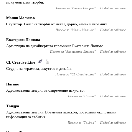
монументални творби.
Повече за "
Вълчан Петров
"
Подобни сайтове
Малин Малинов
Скулптор. Галерия творби от метал, дърво, камък и керамика.
Повече за "
Малин Малинов
"
Подобни сайтове
Екатерина Лашова
Арт студио на дизайнерката керамичка Екатерина Лашова.
Повече за "
Екатерина Лашова
"
Подобни сайтове
CL Creative Line
Студио за керамика, изкуство и дизайн.
Повече за "
CL Creative Line
"
Подобни сайтове
Пагане
Художествена галерия за съвременно изкуство.
Повече за "
Пагане
"
Подобни сайтове
Тандра
Художествена галерия. Временни изложби, постоянни експозиции,
информация за събития.
Повече за "
Тандра
"
Подобни сайтове