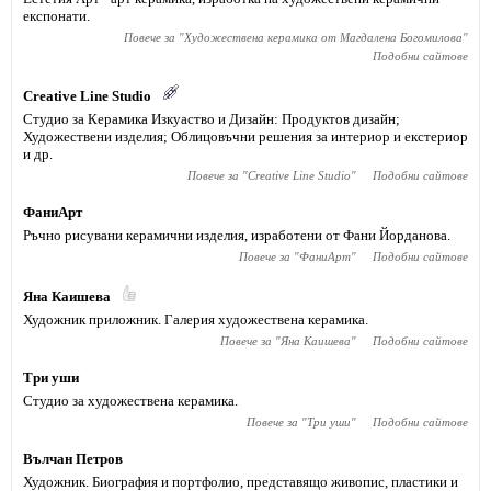
експонати.
Повече за "
Художествена керамика от Магдалена Богомилова
"
Подобни сайтове
Creative Line Studio
Студио за Керамика Изкуаство и Дизайн: Продуктов дизайн;
Художествени изделия; Облицовъчни решения за интериор и екстериор
и др.
Повече за "
Creative Line Studio
"
Подобни сайтове
ФаниАрт
Ръчно рисувани керамични изделия, изработени от Фани Йорданова.
Повече за "
ФаниАрт
"
Подобни сайтове
Яна Каишева
Художник приложник. Галерия художествена керамика.
Повече за "
Яна Каишева
"
Подобни сайтове
Три уши
Студио за художествена керамика.
Повече за "
Три уши
"
Подобни сайтове
Вълчан Петров
Художник. Биография и портфолио, представящо живопис, пластики и