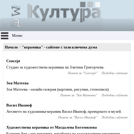
Меню
Начало
"керамика" - сайтове с тази ключова дума
Concept
Студио за художествена керамика на Златина Григорчева.
Повече за "
Concept
"
Подобни сайтове
Зоя Матеева
Зоя Матеева - онлайн галерия (картини, рисунки, стенописи).
Повече за "
Зоя Матеева
"
Подобни сайтове
Васил Иваноф
Ателието на художника-керамик Васил Иваноф, превърнато в музей.
Повече за "
Васил Иваноф
"
Подобни сайтове
Художествена керамика от Магдалена Богомилова
Естетия Арт - арт керамика, изработка на художествени керамични