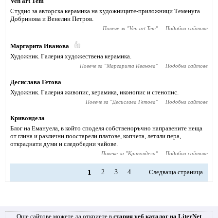
Ven art Tem
Студио за авторска керамика на художниците-приложници Теменуга
Добринова и Венелин Петров.
Повече за "
Ven art Tem
"
Подобни сайтове
Маргарита Иванова
Художник. Галерия художествена керамика.
Повече за "
Маргарита Иванова
"
Подобни сайтове
Десислава Гетова
Художник. Галерия живопис, керамика, иконопис и стенопис.
Повече за "
Десислава Гетова
"
Подобни сайтове
Кривондела
Блог на Емануела, в който споделя собственоръчно направените неща
от глина и различни поостарели платове, копчета, летяли пера,
откраднати думи и следобедни чайове.
Повече за "
Кривондела
"
Подобни сайтове
1
2
3
4
Следваща страница
Още сайтове можете да откриете в
стария уеб каталог на LiterNet