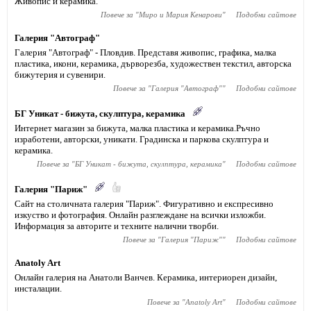
Живопис и керамика.
Повече за "
Миро и Мария Кенарови
"
Подобни сайтове
Галерия "Автограф"
Галерия "Автограф" - Пловдив. Представя живопис, графика, малка
пластика, икони, керамика, дърворезба, художествен текстил, авторска
бижутерия и сувенири.
Повече за "
Галерия "Автограф"
"
Подобни сайтове
БГ Уникат - бижута, скулптура, керамика
Интернет магазин за бижута, малка пластика и керамика.Ръчно
изработени, авторски, уникати. Градинска и паркова скулптура и
керамика.
Повече за "
БГ Уникат - бижута, скулптура, керамика
"
Подобни сайтове
Галерия "Париж"
Сайт на столичната галерия "Париж". Фигуративно и експресивно
изкуство и фотография. Онлайн разглеждане на всички изложби.
Информация за авторите и техните налични творби.
Повече за "
Галерия "Париж"
"
Подобни сайтове
Anatoly Art
Онлайн галерия на Анатоли Ванчев. Керамика, интериорен дизайн,
инсталации.
Повече за "
Anatoly Art
"
Подобни сайтове