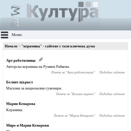
Меню
Начало
"керамика" - сайтове с тази ключова дума
Арт работилница
Авторска керамика на Румяна Райкова.
Повече за "
Арт работилница
"
Подобни сайтове
Белият щъркел
Магазин за национални сувенири.
Повече за "
Белият щъркел
"
Подобни сайтове
Мария Кенарова
Керамика.
Повече за "
Мария Кенарова
"
Подобни сайтове
Миро и Мария Кенарови