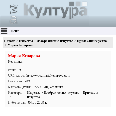
Меню
Начало
Изкуства
Изобразително изкуство
Приложни изкуства
Мария Кенарова
Мария Кенарова
Керамика.
Език
En
URL адрес
http:/
/
www.
mariakenarova.
com
Посетено
783
Ключови думи
USA
,
САЩ
,
керамика
Категория
Изкуства
>
Изобразително изкуство
>
Приложни
1
изкуства
Публикуван
04.01.2009 г.