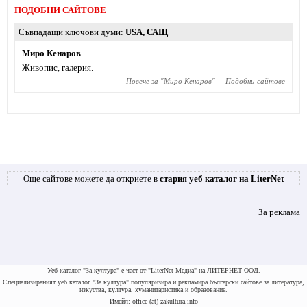
ПОДОБНИ САЙТОВЕ
Съвпадащи ключови думи
USA
,
САЩ
Миро Кенаров
Живопис, галерия.
Повече за "
Миро Кенаров
"
Подобни сайтове
Още сайтове можете да откриете в
стария уеб каталог на LiterNet
За реклама
Уеб каталог "За култура" е част от "LiterNet Медиа" на ЛИТЕРНЕТ ООД.
Специализираният уеб каталог "За култура" популяризира и рекламира български сайтове за литература,
изкуства, култура, хуманитаристика и образование.
Имейл: office (at) zakultura.info