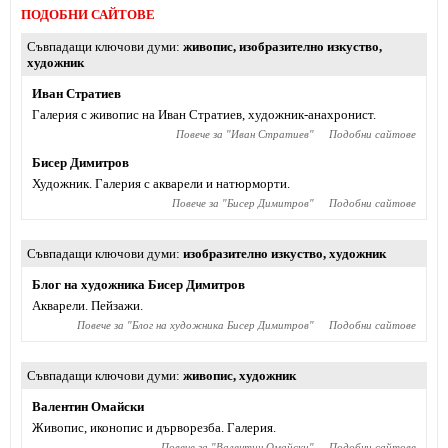
ПОДОБНИ САЙТОВЕ
Съвпадащи ключови думи
живопис
,
изобразително изкуство
,
художник
Иван Стратиев
Галерия с живопис на Иван Стратиев, художник-анахронист.
Повече за "
Иван Стратиев
"
Подобни сайтове
Бисер Димитров
Художник. Галерия с акварели и натюрморти.
Повече за "
Бисер Димитров
"
Подобни сайтове
Съвпадащи ключови думи
изобразително изкуство
,
художник
Блог на художника Бисер Димитров
Акварели. Пейзажи.
Повече за "
Блог на художника Бисер Димитров
"
Подобни сайтове
Съвпадащи ключови думи
живопис
,
художник
Валентин Омайски
Живопис, иконопис и дърворезба. Галерия.
Повече за "
Валентин Омайски
"
Подобни сайтове