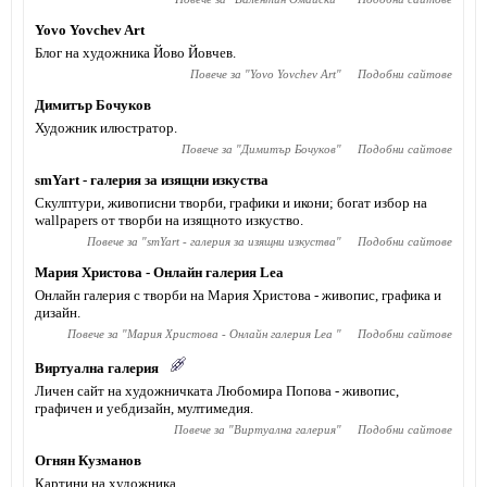
Yovo Yovchev Art
Блог на художника Йово Йовчев.
Повече за "
Yovo Yovchev Art
"
Подобни сайтове
Димитър Бочуков
Художник илюстратор.
Повече за "
Димитър Бочуков
"
Подобни сайтове
smYart - галерия за изящни изкуства
Скулптури, живописни творби, графики и икони; богат избор на
wallpapers от творби на изящното изкуство.
Повече за "
smYart - галерия за изящни изкуства
"
Подобни сайтове
Мария Христова - Онлайн галерия Lea
Онлайн галерия с творби на Мария Христова - живопис, графика и
дизайн.
Повече за "
Мария Христова - Онлайн галерия Lea
"
Подобни сайтове
Виртуална галерия
Личен сайт на художничката Любомира Попова - живопис,
графичен и уебдизайн, мултимедия.
Повече за "
Виртуална галерия
"
Подобни сайтове
Огнян Кузманов
Картини на художника.