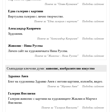
Повече за "
Огнян Кузманов
"
Подобни сайтове
Една галерия с картини
Виртуална галерия с лично творчество.
Повече за "
Една галерия с картини
"
Подобни сайтове
Александър Капричев
Художник.
Повече за "
Александър Капричев
"
Подобни сайтове
Живопис - Нина Русева
Личен сайт на художничката Нина Русева.
Повече за "
Живопис - Нина Русева
"
Подобни сайтове
Съвпадащи ключови думи
живопис
,
изобразително изкуство
Здравко Анев
Блог на художника Здравко Анев с негови картини, изложби, видео.
Повече за "
Здравко Анев
"
Подобни сайтове
Галерия Ямелиеви
Галерия живопис с картини на художниците Жаклин и Марчел
Ямелиеви.
Повече за "
Галерия Ямелиеви
"
Подобни сайтове