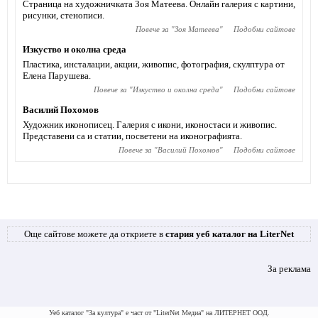
Страница на художничката Зоя Матеева. Онлайн галерия с картини,
рисунки, стенописи.
Повече за "
Зоя Матеева
"
Подобни сайтове
Изкуство и околна среда
Пластика, инсталации, акции, живопис, фотография, скулптура от
Елена Парушева.
Повече за "
Изкуство и околна среда
"
Подобни сайтове
Василий Похомов
Художник иконописец. Галерия с икони, иконостаси и живопис.
Представени са и статии, посветени на иконографията.
Повече за "
Василий Похомов
"
Подобни сайтове
Още сайтове можете да откриете в
стария уеб каталог на LiterNet
За реклама
Уеб каталог "За култура" е част от "LiterNet Медиа" на ЛИТЕРНЕТ ООД.