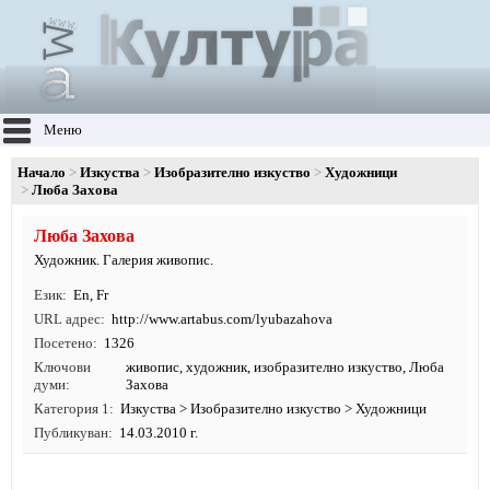
Меню
Начало
Изкуства
Изобразително изкуство
Художници
Люба Захова
Люба Захова
Художник. Галерия живопис.
Език
En
,
Fr
URL адрес
http:/
/
www.
artabus.
com/
lyubazahova
Посетено
1326
Ключови
живопис
,
художник
,
изобразително изкуство
, Люба
думи
Захова
Категория 1
Изкуства
>
Изобразително изкуство
>
Художници
Публикуван
14.03.2010 г.