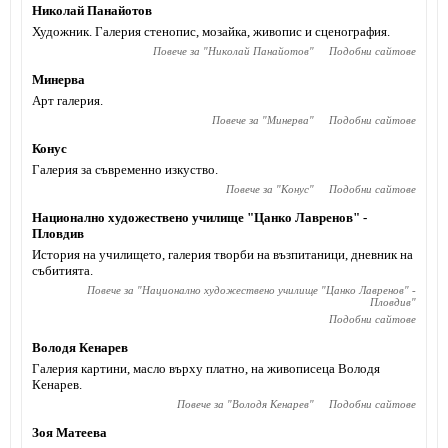
Николай Панайотов
Художник. Галерия стенопис, мозайка, живопис и сценография.
Повече за "
Николай Панайотов
"
Подобни сайтове
Минерва
Арт галерия.
Повече за "
Минерва
"
Подобни сайтове
Конус
Галерия за съвременно изкуство.
Повече за "
Конус
"
Подобни сайтове
Национално художествено училище "Цанко Лавренов" -
Пловдив
История на училището, галерия творби на възпитаници, дневник на
събитията.
Повече за "
Национално художествено училище "Цанко Лавренов" -
Пловдив
"
Подобни сайтове
Володя Кенарев
Галерия картини, масло върху платно, на живописеца Володя
Кенарев.
Повече за "
Володя Кенарев
"
Подобни сайтове
Зоя Матеева