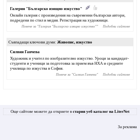
Галерия "Българско изящно изкуство"
Онлайн галерия с произведения на съвременни български автори,
подредени по стил и медия. Регистрация на художници.
Повече за "
Галерия "Българско изящно изкуство"
"
Подобни сайтове
Съвпадащи ключови думи
Живопис
,
изкуство
Силвия Ганчева
Художник и учител по изобразително изкуство. Уроци за кандидат-
студенти и ученици за подготовка за прием във НХА и средните
училища по изкуства в София.
Повече за "
Силвия Ганчева
"
Подобни сайтове
Още сайтове можете да откриете в
стария уеб каталог на LiterNet
За реклама