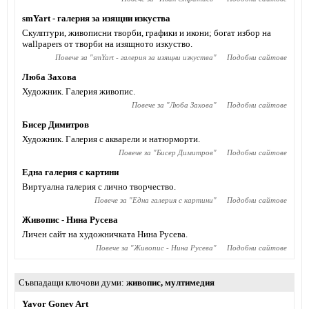
smYart - галерия за изящни изкуства
Скулптури, живописни творби, графики и икони; богат избор на
wallpapers от творби на изящното изкуство.
Повече за "
smYart - галерия за изящни изкуства
"
Подобни сайтове
Люба Захова
Художник. Галерия живопис.
Повече за "
Люба Захова
"
Подобни сайтове
Бисер Димитров
Художник. Галерия с акварели и натюрморти.
Повече за "
Бисер Димитров
"
Подобни сайтове
Една галерия с картини
Виртуална галерия с лично творчество.
Повече за "
Една галерия с картини
"
Подобни сайтове
Живопис - Нина Русева
Личен сайт на художничката Нина Русева.
Повече за "
Живопис - Нина Русева
"
Подобни сайтове
Съвпадащи ключови думи
живопис
,
мултимедия
Yavor Gonev Art