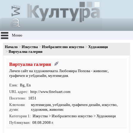
Меню
Начало
Изкуства
Изобразително изкуство
Художници
Виртуална галерия
Виртуална галерия
Личен сайт на художничката Любомира Попова - живопис,
графичен и уебдизайн, мултимедия.
Език
Bg
,
En
URL адрес
http:/
/
www.
fineluart.
com
Посетено
1851
Ключови
мултимедия
,
уебдизайн
,
графичен дизайн
,
изкуство
,
думи
художник
,
живопис
Категория 1
Изкуства
>
Изобразително изкуство
>
Художници
Публикуван
08.08.2008 г.