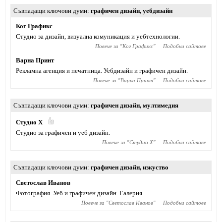
Съвпадащи ключови думи
графичен дизайн
,
уебдизайн
Ког Графикс
Студио за дизайн, визуална комуникация и уебтехнологии.
Повече за "
Ког Графикс
"
Подобни сайтове
Варна Принт
Рекламна агенция и печатница. Уебдизайн и графичен дизайн.
Повече за "
Варна Принт
"
Подобни сайтове
Съвпадащи ключови думи
графичен дизайн
,
мултимедия
Студио X
Студио за графичен и уеб дизайн.
Повече за "
Студио X
"
Подобни сайтове
Съвпадащи ключови думи
графичен дизайн
,
изкуство
Светослав Иванов
Фотография. Уеб и графичен дизайн. Галерия.
Повече за "
Светослав Иванов
"
Подобни сайтове