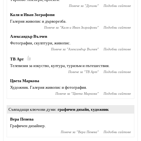
Повече за "
Дупини
"
Подобни сайтове
Каля и Иван Зографови
Галерия живопис и дърворезба.
Повече за "
Каля и Иван Зографови
"
Подобни сайтове
Александър Вълчев
Фотографии, скулптури, живопис.
Повече за "
Александър Вълчев
"
Подобни сайтове
ТВ Арт
Телевизия за изкуство, култура, туризъм и пътешествия.
Повече за "
ТВ Арт
"
Подобни сайтове
Цвета Маркова
Художник. Галерия живопис и фотография.
Повече за "
Цвета Маркова
"
Подобни сайтове
Съвпадащи ключови думи
графичен дизайн
,
художник
Вера Пенева
Графичен дизайнер.
Повече за "
Вера Пенева
"
Подобни сайтове