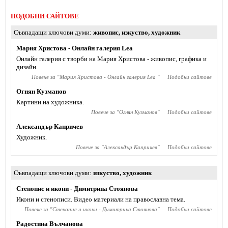
ПОДОБНИ САЙТОВЕ
Съвпадащи ключови думи
живопис
,
изкуство
,
художник
Мария Христова - Онлайн галерия Lea
Онлайн галерия с творби на Мария Христова - живопис, графика и
дизайн.
Повече за "
Мария Христова - Онлайн галерия Lea
"
Подобни сайтове
Огнян Кузманов
Картини на художника.
Повече за "
Огнян Кузманов
"
Подобни сайтове
Александър Капричев
Художник.
Повече за "
Александър Капричев
"
Подобни сайтове
Съвпадащи ключови думи
изкуство
,
художник
Стенопис и икони - Димитрина Стоянова
Икони и стенописи. Видео материали на православна тема.
Повече за "
Стенопис и икони - Димитрина Стоянова
"
Подобни сайтове
Радостина Вълчанова