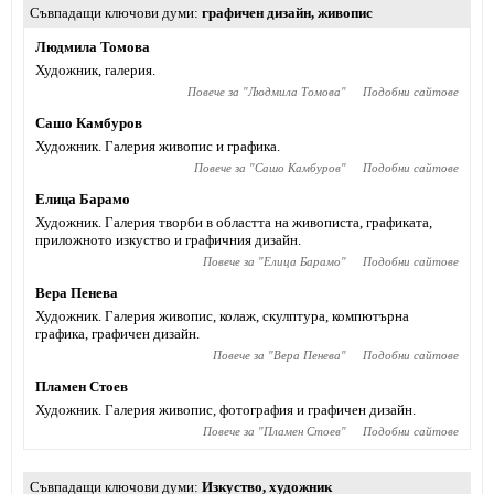
Съвпадащи ключови думи
графичен дизайн
,
живопис
Людмила Томова
Художник, галерия.
Повече за "
Людмила Томова
"
Подобни сайтове
Сашо Камбуров
Художник. Галерия живопис и графика.
Повече за "
Сашо Камбуров
"
Подобни сайтове
Елица Барамо
Художник. Галерия творби в областта на живописта, графиката,
приложното изкуство и графичния дизайн.
Повече за "
Елица Барамо
"
Подобни сайтове
Вера Пенева
Художник. Галерия живопис, колаж, скулптура, компютърна
графика, графичен дизайн.
Повече за "
Вера Пенева
"
Подобни сайтове
Пламен Стоев
Художник. Галерия живопис, фотография и графичен дизайн.
Повече за "
Пламен Стоев
"
Подобни сайтове
Съвпадащи ключови думи
Изкуство
,
художник