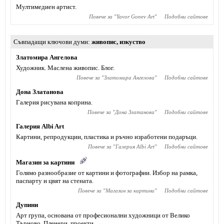
Мултимедиен артист.
Повече за "
Yavor Gonev Art
"
Подобни сайтове
Съвпадащи ключови думи
живопис
,
изкуство
Златомира Ангелова
Художник. Маслена живопис. Блог.
Повече за "
Златомира Ангелова
"
Подобни сайтове
Дона Златанова
Галерия рисувана коприна.
Повече за "
Дона Златанова
"
Подобни сайтове
Галерия Albi Art
Картини, репродукции, пластика и ръчно изработени подаръци.
Повече за "
Галерия Albi Art
"
Подобни сайтове
Магазин за картини
Голямо разнообразие от картини и фотографии. Избор на рамка,
паспарту и цвят на стената.
Повече за "
Магазин за картини
"
Подобни сайтове
Дупини
Арт група, основана от професионални художници от Велико
Търново. Пленери, проекти.