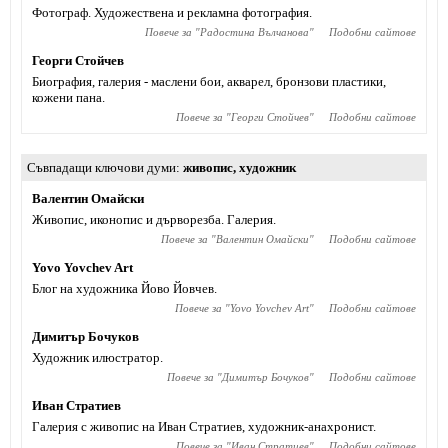
Фотограф. Художествена и рекламна фотография.
Повече за "
Радостина Вълчанова
"
Подобни сайтове
Георги Стойчев
Биография, галерия - маслени бои, акварел, бронзови пластики,
кожени пана.
Повече за "
Георги Стойчев
"
Подобни сайтове
Съвпадащи ключови думи
живопис
,
художник
Валентин Омайски
Живопис, иконопис и дърворезба. Галерия.
Повече за "
Валентин Омайски
"
Подобни сайтове
Yovo Yovchev Art
Блог на художника Йово Йовчев.
Повече за "
Yovo Yovchev Art
"
Подобни сайтове
Димитър Бочуков
Художник илюстратор.
Повече за "
Димитър Бочуков
"
Подобни сайтове
Иван Стратиев
Галерия с живопис на Иван Стратиев, художник-анахронист.
Повече за "
Иван Стратиев
"
Подобни сайтове