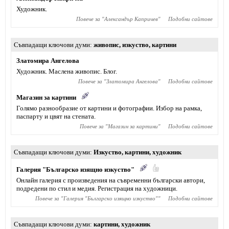
Художник.
Повече за "
Александър Капричев
"
Подобни сайтове
Съвпадащи ключови думи
живопис
,
изкуство
,
картини
Златомира Ангелова
Художник. Маслена живопис. Блог.
Повече за "
Златомира Ангелова
"
Подобни сайтове
Магазин за картини
Голямо разнообразие от картини и фотографии. Избор на рамка,
паспарту и цвят на стената.
Повече за "
Магазин за картини
"
Подобни сайтове
Съвпадащи ключови думи
Изкуство
,
картини
,
художник
Галерия "Българско изящно изкуство"
Онлайн галерия с произведения на съвременни български автори,
подредени по стил и медия. Регистрация на художници.
Повече за "
Галерия "Българско изящно изкуство"
"
Подобни сайтове
Съвпадащи ключови думи
картини
,
художник