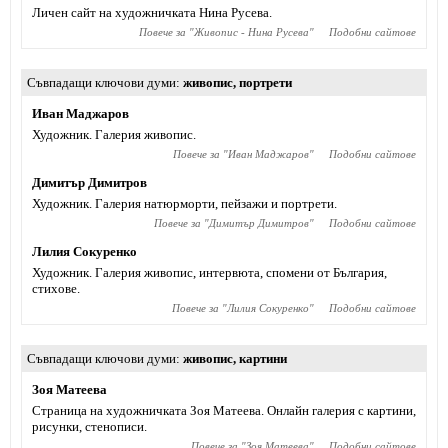
Личен сайт на художничката Нина Русева.
Повече за "
Живопис - Нина Русева
"
Подобни сайтове
Съвпадащи ключови думи
живопис
,
портрети
Иван Маджаров
Художник. Галерия живопис.
Повече за "
Иван Маджаров
"
Подобни сайтове
Димитър Димитров
Художник. Галерия натюрморти, пейзажи и портрети.
Повече за "
Димитър Димитров
"
Подобни сайтове
Лилия Сокуренко
Художник. Галерия живопис, интервюта, спомени от България,
стихове.
Повече за "
Лилия Сокуренко
"
Подобни сайтове
Съвпадащи ключови думи
живопис
,
картини
Зоя Матеева
Страница на художничката Зоя Матеева. Онлайн галерия с картини,
рисунки, стенописи.
Повече за "
Зоя Матеева
"
Подобни сайтове