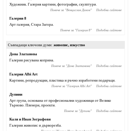
Художник. Галерия картини, фотографии, скулптури.
Повече за "
Венцислав Диков
"
Подобни сайтове
Галерия 8
Арт галерия, Стара Загора.
Повече за "
Галерия 8
"
Подобни сайтове
Съвпадащи ключови думи
живопис
,
изкуство
Дона Златанова
Галерия рисувана коприна.
Повече за "
Дона Златанова
"
Подобни сайтове
Галерия Albi Art
Картини, репродукции, пластика и ръчно изработени подаръци.
Повече за "
Галерия Albi Art
"
Подобни сайтове
Дупини
Арт група, основана от професионални художници от Велико
Търново. Пленери, проекти.
Повече за "
Дупини
"
Подобни сайтове
Каля и Иван Зографови
Галерия живопис и дърворезба.