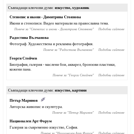
Съвпадащи ключови думи
изкуство
,
художник
Стенопис и икони - Димитрина Стоянова
Икони и стенописи. Видео материали на православна тема.
Повече за "
Стенопис и икони - Димитрина Стоянова
"
Подобни сайтове
Радостина Вълчанова
Фотограф. Художествена и рекламна фотография.
Повече за "
Радостина Вълчанова
"
Подобни сайтове
Георги Стойчев
Биография, галерия - маслени бои, акварел, бронзови пластики,
кожени пана.
Повече за "
Георги Стойчев
"
Подобни сайтове
Съвпадащи ключови думи
изкуство
,
картини
Петър Маринов
Авторска живопис и скулптура.
Повече за "
Петър Маринов
"
Подобни сайтове
Национален Арт Форум
Галерия за съвременно изкуство, София.
Повече за "
Национален Арт Форум
"
Подобни сайтове