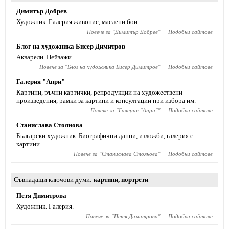
Димитър Добрев
Художник. Галерия живопис, маслени бои.
Повече за "
Димитър Добрев
"
Подобни сайтове
Блог на художника Бисер Димитров
Акварели. Пейзажи.
Повече за "
Блог на художника Бисер Димитров
"
Подобни сайтове
Галерия "Апри"
Картини, ръчни картички, репродукции на художествени
произведения, рамки за картини и консултации при избора им.
Повече за "
Галерия "Апри"
"
Подобни сайтове
Станислава Стоянова
Български художник. Биографични данни, изложби, галерия с
картини.
Повече за "
Станислава Стоянова
"
Подобни сайтове
Съвпадащи ключови думи
картини
,
портрети
Петя Димитрова
Художник. Галерия.
Повече за "
Петя Димитрова
"
Подобни сайтове