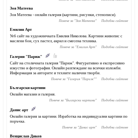
Зоя Матеева
Зоя Матеева - онлайн галерия (картини, рисунки, стенописи).
Повече за "
Зоя Матеева
"
Подобни сайтове
Емилия Арт
Уеб сайт на художничката Емилия Николова. Картини живопис с
маслени бои, сух пастел, акрил и смесена техника.
Повече за "
Емилия Арт
"
Подобни сайтове
Галерия "Париж"
Сайт на столичната галерия "Париж". Фигуративно и експресивно
изкуство и фотография. Онлайн разглеждане на всички изложби.
Информация за авторите и техните налични творби.
Повече за "
Галерия "Париж"
"
Подобни сайтове
Български картини
Онлайн магазин и галерия.
Повече за "
Български картини
"
Подобни сайтове
Данис арт
Онлайн галерия за картини. Изработка на индивидуални картини по
поръчка.
Повече за "
Данис арт
"
Подобни сайтове
Венцислав Диков