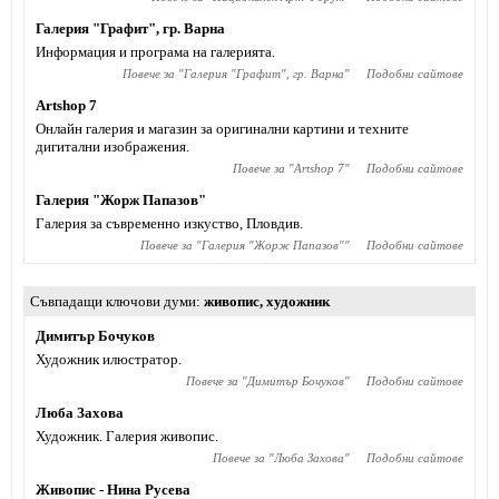
Галерия "Графит", гр. Варна
Информация и програма на галерията.
Повече за "
Галерия "Графит", гр. Варна
"
Подобни сайтове
Artshop 7
Онлайн галерия и магазин за оригинални картини и техните
дигитални изображения.
Повече за "
Artshop 7
"
Подобни сайтове
Галерия "Жорж Папазов"
Галерия за съвременно изкуство, Пловдив.
Повече за "
Галерия "Жорж Папазов"
"
Подобни сайтове
Съвпадащи ключови думи
живопис
,
художник
Димитър Бочуков
Художник илюстратор.
Повече за "
Димитър Бочуков
"
Подобни сайтове
Люба Захова
Художник. Галерия живопис.
Повече за "
Люба Захова
"
Подобни сайтове
Живопис - Нина Русева