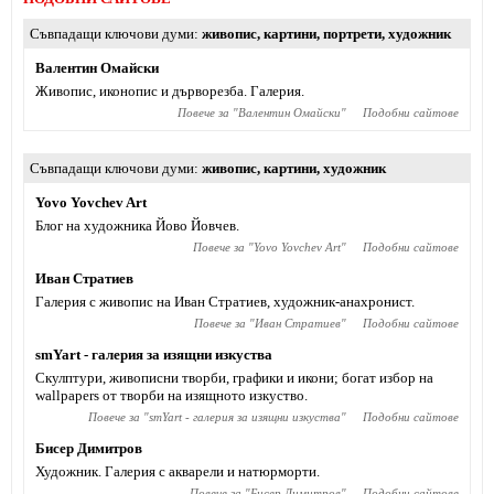
Съвпадащи ключови думи
живопис
,
картини
,
портрети
,
художник
Валентин Омайски
Живопис, иконопис и дърворезба. Галерия.
Повече за "
Валентин Омайски
"
Подобни сайтове
Съвпадащи ключови думи
живопис
,
картини
,
художник
Yovo Yovchev Art
Блог на художника Йово Йовчев.
Повече за "
Yovo Yovchev Art
"
Подобни сайтове
Иван Стратиев
Галерия с живопис на Иван Стратиев, художник-анахронист.
Повече за "
Иван Стратиев
"
Подобни сайтове
smYart - галерия за изящни изкуства
Скулптури, живописни творби, графики и икони; богат избор на
wallpapers от творби на изящното изкуство.
Повече за "
smYart - галерия за изящни изкуства
"
Подобни сайтове
Бисер Димитров
Художник. Галерия с акварели и натюрморти.
Повече за "
Бисер Димитров
"
Подобни сайтове