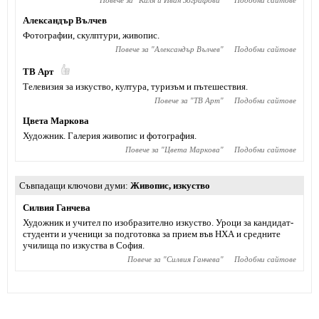
Повече за "
Каля и Иван Зографови
"
Подобни сайтове
Александър Вълчев
Фотографии, скулптури, живопис.
Повече за "
Александър Вълчев
"
Подобни сайтове
ТВ Арт
Телевизия за изкуство, култура, туризъм и пътешествия.
Повече за "
ТВ Арт
"
Подобни сайтове
Цвета Маркова
Художник. Галерия живопис и фотография.
Повече за "
Цвета Маркова
"
Подобни сайтове
Съвпадащи ключови думи
Живопис
,
изкуство
Силвия Ганчева
Художник и учител по изобразително изкуство. Уроци за кандидат-
студенти и ученици за подготовка за прием във НХА и средните
училища по изкуства в София.
Повече за "
Силвия Ганчева
"
Подобни сайтове