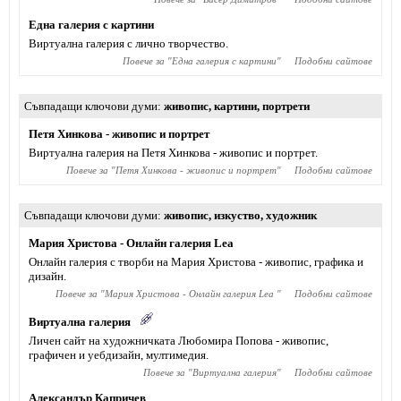
Една галерия с картини
Виртуална галерия с лично творчество.
Повече за "
Една галерия с картини
"
Подобни сайтове
Съвпадащи ключови думи
живопис
,
картини
,
портрети
Петя Хинкова - живопис и портрет
Виртуална галерия на Петя Хинкова - живопис и портрет.
Повече за "
Петя Хинкова - живопис и портрет
"
Подобни сайтове
Съвпадащи ключови думи
живопис
,
изкуство
,
художник
Мария Христова - Онлайн галерия Lea
Онлайн галерия с творби на Мария Христова - живопис, графика и
дизайн.
Повече за "
Мария Христова - Онлайн галерия Lea
"
Подобни сайтове
Виртуална галерия
Личен сайт на художничката Любомира Попова - живопис,
графичен и уебдизайн, мултимедия.
Повече за "
Виртуална галерия
"
Подобни сайтове
Александър Капричев