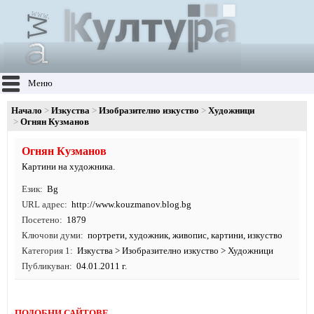
Меню
Начало
Изкуства
Изобразително изкуство
Художници
Огнян Кузманов
Огнян Кузманов
Картини на художника.
Език
Bg
URL адрес
http:/
/
www.
kouzmanov.
blog.
bg
Посетено
1879
Ключови думи
портрети
,
художник
,
живопис
,
картини
,
изкуство
Категория 1
Изкуства
>
Изобразително изкуство
>
Художници
Публикуван
04.01.2011 г.
ПОДОБНИ САЙТОВЕ