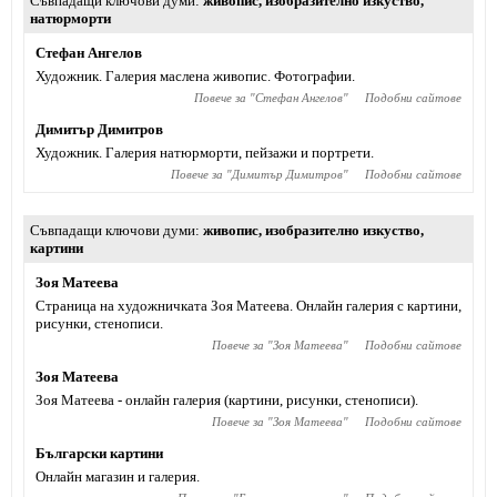
Съвпадащи ключови думи
живопис
,
изобразително изкуство
,
натюрморти
Стефан Ангелов
Художник. Галерия маслена живопис. Фотографии.
Повече за "
Стефан Ангелов
"
Подобни сайтове
Димитър Димитров
Художник. Галерия натюрморти, пейзажи и портрети.
Повече за "
Димитър Димитров
"
Подобни сайтове
Съвпадащи ключови думи
живопис
,
изобразително изкуство
,
картини
Зоя Матеева
Страница на художничката Зоя Матеева. Онлайн галерия с картини,
рисунки, стенописи.
Повече за "
Зоя Матеева
"
Подобни сайтове
Зоя Матеева
Зоя Матеева - онлайн галерия (картини, рисунки, стенописи).
Повече за "
Зоя Матеева
"
Подобни сайтове
Български картини
Онлайн магазин и галерия.