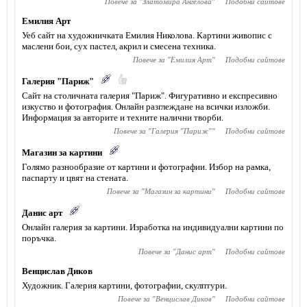
Повече за "
Златомира Ангелова
"
Подобни сайтове
Емилия Арт
Уеб сайт на художничката Емилия Николова. Картини живопис с
маслени бои, сух пастел, акрил и смесена техника.
Повече за "
Емилия Арт
"
Подобни сайтове
Галерия "Париж"
Сайт на столичната галерия "Париж". Фигуративно и експресивно
изкуство и фотография. Онлайн разглеждане на всички изложби.
Информация за авторите и техните налични творби.
Повече за "
Галерия "Париж"
"
Подобни сайтове
Магазин за картини
Голямо разнообразие от картини и фотографии. Избор на рамка,
паспарту и цвят на стената.
Повече за "
Магазин за картини
"
Подобни сайтове
Данис арт
Онлайн галерия за картини. Изработка на индивидуални картини по
поръчка.
Повече за "
Данис арт
"
Подобни сайтове
Венцислав Диков
Художник. Галерия картини, фотографии, скулптури.
Повече за "
Венцислав Диков
"
Подобни сайтове