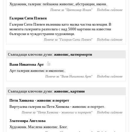
Художник, галерия: пейзажна живопис, абстракции, икони.
Повече за "
Цветомир Илиев
"
Подобни сайтове
Галерия Сити Плевен
Галерия Сити Плевен възниква като малка частна колекция. В
момента галерията разполага с над 5000 картини на известни
български и чуждестранни художници.
Повече за "
Галерия Сити Плевен
"
Подобни сайтове
Съвпадащи ключови думи
живопис
,
натюрморти
Ваня Никитова Арт
Арт галерия живопис и иконопис.
Повече за "
Ваня Никитова Арт
"
Подобни сайтове
Съвпадащи ключови думи
живопис
,
картини
Петя Хинкова - живопис и портрет
Виртуална галерия на Петя Хинкова - живопис и портрет.
Повече за "
Петя Хинкова - живопис и портрет
"
Подобни сайтове
Златомира Ангелова
Художник. Маслена живопис. Блог.