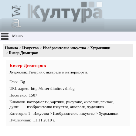
Меню
Начало
Изкуства
Изобразително изкуство
Художници
Бисер Димитров
Бисер Димитров
Художник. Галерия с акварели и натюрморти.
Език
Bg
URL адрес
http:/
/
biser-dimitrov.
dir.
bg
Посетено
1507
Ключови
натюрморти
,
картини
,
рисуване
,
живопис
,
пейзаж
,
думи
изобразително изкуство
,
акварели
,
художник
Категория 1
Изкуства
>
Изобразително изкуство
>
Художници
Публикуван
11.11.2010 г.