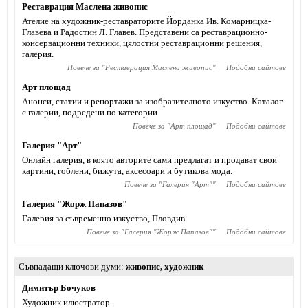
Реставрация Маслена живопис
Ателие на художник-реставраторите Йорданка Ив. Комарницка-
Главева и Радостин Л. Главев. Представени са реставрационно-
консервационни техники, цялостни реставрационни решения,
галерия.
Повече за "
Реставрация Маслена живопис
"
Подобни сайтове
Арт площад
Анонси, статии и репортажи за изобразителното изкуство. Каталог
с галерии, подредени по категории.
Повече за "
Арт площад
"
Подобни сайтове
Галерия "Арт"
Онлайн галерия, в която авторите сами предлагат и продават свои
картини, гоблени, бижута, аксесоари и бутикова мода.
Повече за "
Галерия "Арт"
"
Подобни сайтове
Галерия "Жорж Папазов"
Галерия за съвременно изкуство, Пловдив.
Повече за "
Галерия "Жорж Папазов"
"
Подобни сайтове
Съвпадащи ключови думи
живопис
,
художник
Димитър Бочуков
Художник илюстратор.