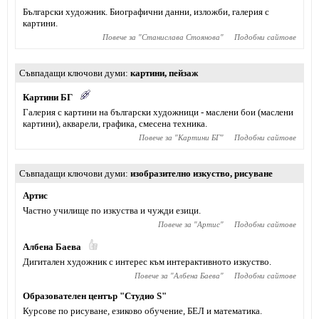
Български художник. Биографични данни, изложби, галерия с
картини.
Повече за "
Станислава Стоянова
"
Подобни сайтове
Съвпадащи ключови думи
картини
,
пейзаж
Картини БГ
Галерия с картини на български художници - маслени бои (маслени
картини), акварели, графика, смесена техника.
Повече за "
Картини БГ
"
Подобни сайтове
Съвпадащи ключови думи
изобразително изкуство
,
рисуване
Артис
Частно училище по изкуства и чужди езици.
Повече за "
Артис
"
Подобни сайтове
Албена Баева
Дигитален художник с интерес към интерактивното изкуство.
Повече за "
Албена Баева
"
Подобни сайтове
Образователен център "Студио S"
Курсове по рисуване, езиково обучение, БЕЛ и математика.