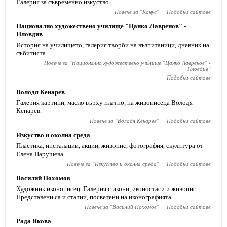
Галерия за съвременно изкуство.
Повече за "
Конус
"
Подобни сайтове
Национално художествено училище "Цанко Лавренов" -
Пловдив
История на училището, галерия творби на възпитаници, дневник на
събитията.
Повече за "
Национално художествено училище "Цанко Лавренов" -
Пловдив
"
Подобни сайтове
Володя Кенарев
Галерия картини, масло върху платно, на живописеца Володя
Кенарев.
Повече за "
Володя Кенарев
"
Подобни сайтове
Изкуство и околна среда
Пластика, инсталации, акции, живопис, фотография, скулптура от
Елена Парушева.
Повече за "
Изкуство и околна среда
"
Подобни сайтове
Василий Похомов
Художник иконописец. Галерия с икони, иконостаси и живопис.
Представени са и статии, посветени на иконографията.
Повече за "
Василий Похомов
"
Подобни сайтове
Рада Якова