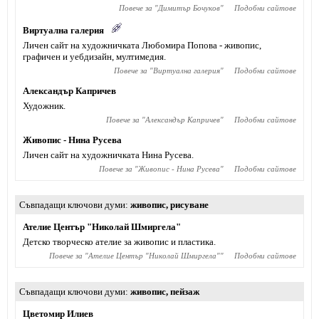
Повече за "
Димитър Бочуков
"
Подобни сайтове
Виртуална галерия
Личен сайт на художничката Любомира Попова - живопис,
графичен и уебдизайн, мултимедия.
Повече за "
Виртуална галерия
"
Подобни сайтове
Александър Капричев
Художник.
Повече за "
Александър Капричев
"
Подобни сайтове
Живопис - Нина Русева
Личен сайт на художничката Нина Русева.
Повече за "
Живопис - Нина Русева
"
Подобни сайтове
Съвпадащи ключови думи
живопис
,
рисуване
Ателие Център "Николай Шмиргела"
Детско творческо ателие за живопис и пластика.
Повече за "
Ателие Център "Николай Шмиргела"
"
Подобни сайтове
Съвпадащи ключови думи
живопис
,
пейзаж
Цветомир Илиев