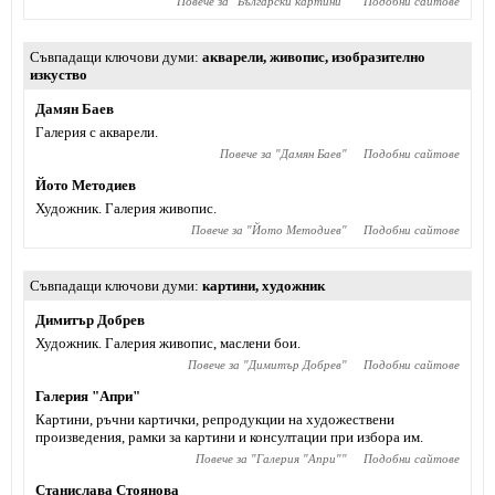
Повече за "
Български картини
"
Подобни сайтове
Съвпадащи ключови думи
акварели
,
живопис
,
изобразително
изкуство
Дамян Баев
Галерия с акварели.
Повече за "
Дамян Баев
"
Подобни сайтове
Йото Методиев
Художник. Галерия живопис.
Повече за "
Йото Методиев
"
Подобни сайтове
Съвпадащи ключови думи
картини
,
художник
Димитър Добрев
Художник. Галерия живопис, маслени бои.
Повече за "
Димитър Добрев
"
Подобни сайтове
Галерия "Апри"
Картини, ръчни картички, репродукции на художествени
произведения, рамки за картини и консултации при избора им.
Повече за "
Галерия "Апри"
"
Подобни сайтове
Станислава Стоянова