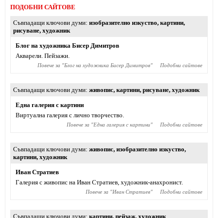
ПОДОБНИ САЙТОВЕ
Съвпадащи ключови думи
изобразително изкуство
,
картини
,
рисуване
,
художник
Блог на художника Бисер Димитров
Акварели. Пейзажи.
Повече за "
Блог на художника Бисер Димитров
"
Подобни сайтове
Съвпадащи ключови думи
живопис
,
картини
,
рисуване
,
художник
Една галерия с картини
Виртуална галерия с лично творчество.
Повече за "
Една галерия с картини
"
Подобни сайтове
Съвпадащи ключови думи
живопис
,
изобразително изкуство
,
картини
,
художник
Иван Стратиев
Галерия с живопис на Иван Стратиев, художник-анахронист.
Повече за "
Иван Стратиев
"
Подобни сайтове
Съвпадащи ключови думи
картини
,
пейзаж
,
художник