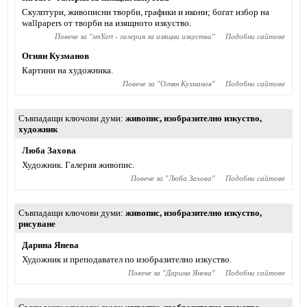
Скулптури, живописни творби, графики и икони; богат избор на
wallpapers от творби на изящното изкуство.
Повече за "
smYart - галерия за изящни изкуства
"
Подобни сайтове
Огнян Кузманов
Картини на художника.
Повече за "
Огнян Кузманов
"
Подобни сайтове
Съвпадащи ключови думи
живопис
,
изобразително изкуство
,
художник
Люба Захова
Художник. Галерия живопис.
Повече за "
Люба Захова
"
Подобни сайтове
Съвпадащи ключови думи
живопис
,
изобразително изкуство
,
рисуване
Дарина Янева
Художник и преподавател по изобразително изкуство.
Повече за "
Дарина Янева
"
Подобни сайтове