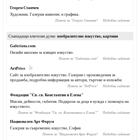
Георги Станчев
Художник. Галерия живопис и графика.
Повече за "
Георги Станчев
"
Подобни сайтове
Съвпадащи ключови думи
изобразително изкуство
,
картини
Galeriata.com
Онлайн магазин за изящно изкуство.
Повече за "
Galeriata.com
"
Подобни сайтове
ArtPrice
Сайт за изобразително изкуство. Галерия с произведения за
продажба, подробна информация за автори, търгове и изложби.
Повече за "
ArtPrice
"
Подобни сайтове
Фондация "Св. св. Константин и Елена"
Мисия, дейности, събития. Подкрепа за деца в нужда с помощта на
изкуството.
Повече за "
Фондация "Св. св. Константин и Елена"
"
Подобни сайтове
Национален Арт Форум
Галерия за съвременно изкуство, София.
Повече за "
Национален Арт Форум
"
Подобни сайтове