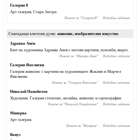
Галерия 8
Арт галерия, Стара Загора.
Повече за "
Галерия 8
"
Подобни сайтове
Съвпадащи ключови думи
живопис
,
изобразително изкуство
Здравко Анев
Блог на художника Здравко Анев с негови картини, изложби, видео.
Повече за "
Здравко Анев
"
Подобни сайтове
Галерия Ямелиеви
Галерия живопис с картини на художниците Жаклин и Марчел
Ямелиеви.
Повече за "
Галерия Ямелиеви
"
Подобни сайтове
Николай Панайотов
Художник. Галерия стенопис, мозайка, живопис и сценография.
Повече за "
Николай Панайотов
"
Подобни сайтове
Минерва
Арт галерия.
Повече за "
Минерва
"
Подобни сайтове
Конус