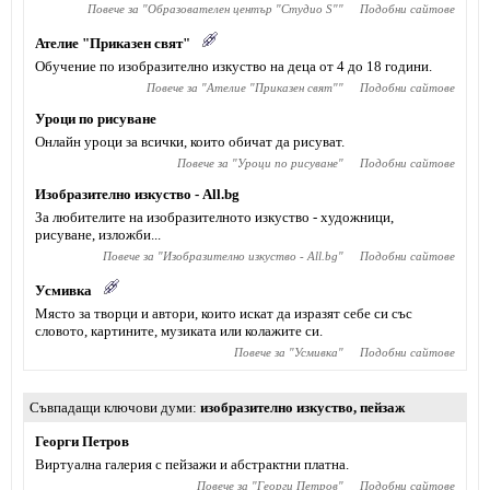
Повече за "
Образователен център "Студио S"
"
Подобни сайтове
Ателие "Приказен свят"
Обучение по изобразително изкуство на деца от 4 до 18 години.
Повече за "
Ателие "Приказен свят"
"
Подобни сайтове
Уроци по рисуване
Онлайн уроци за всички, които обичат да рисуват.
Повече за "
Уроци по рисуване
"
Подобни сайтове
Изобразително изкуство - All.bg
За любителите на изобразителното изкуство - художници,
рисуване, изложби...
Повече за "
Изобразително изкуство - All.bg
"
Подобни сайтове
Усмивка
Място за творци и автори, които искат да изразят себе си със
словото, картините, музиката или колажите си.
Повече за "
Усмивка
"
Подобни сайтове
Съвпадащи ключови думи
изобразително изкуство
,
пейзаж
Георги Петров
Виртуална галерия с пейзажи и абстрактни платна.
Повече за "
Георги Петров
"
Подобни сайтове