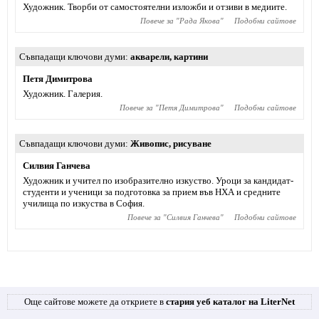
Художник. Творби от самостоятелни изложби и отзиви в медиите.
Повече за "
Рада Якова
"
Подобни сайтове
Съвпадащи ключови думи
акварели
,
картини
Петя Димитрова
Художник. Галерия.
Повече за "
Петя Димитрова
"
Подобни сайтове
Съвпадащи ключови думи
Живопис
,
рисуване
Силвия Ганчева
Художник и учител по изобразително изкуство. Уроци за кандидат-
студенти и ученици за подготовка за прием във НХА и средните
училища по изкуства в София.
Повече за "
Силвия Ганчева
"
Подобни сайтове
Още сайтове можете да откриете в
стария уеб каталог на LiterNet