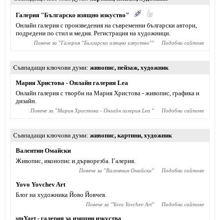
Галерия "Българско изящно изкуство"
Онлайн галерия с произведения на съвременни български автори,
подредени по стил и медия. Регистрация на художници.
Повече за "
Галерия "Българско изящно изкуство"
"
Подобни сайтове
Съвпадащи ключови думи
живопис
,
пейзаж
,
художник
Мария Христова - Онлайн галерия Lea
Онлайн галерия с творби на Мария Христова - живопис, графика и
дизайн.
Повече за "
Мария Христова - Онлайн галерия Lea
"
Подобни сайтове
Съвпадащи ключови думи
живопис
,
картини
,
художник
Валентин Омайски
Живопис, иконопис и дърворезба. Галерия.
Повече за "
Валентин Омайски
"
Подобни сайтове
Yovo Yovchev Art
Блог на художника Йово Йовчев.
Повече за "
Yovo Yovchev Art
"
Подобни сайтове
smYart - галерия за изящни изкуства