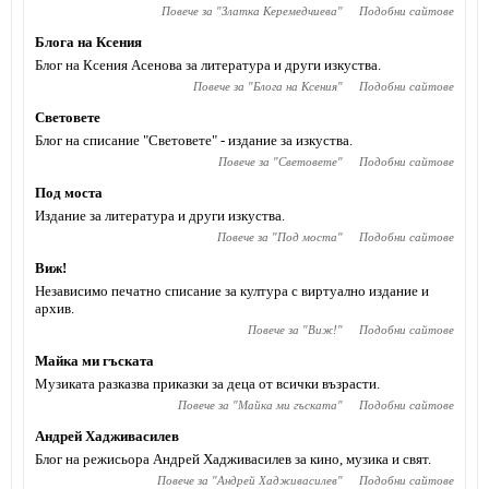
Повече за "
Златка Керемедчиева
"
Подобни сайтове
Блога на Ксения
Блог на Ксения Асенова за литература и други изкуства.
Повече за "
Блога на Ксения
"
Подобни сайтове
Световете
Блог на списание "Световете" - издание за изкуства.
Повече за "
Световете
"
Подобни сайтове
Под моста
Издание за литература и други изкуства.
Повече за "
Под моста
"
Подобни сайтове
Виж!
Независимо печатно списание за култура с виртуално издание и
архив.
Повече за "
Виж!
"
Подобни сайтове
Майка ми гъската
Музиката разказва приказки за деца от всички възрасти.
Повече за "
Майка ми гъската
"
Подобни сайтове
Андрей Хадживасилев
Блог на режисьора Андрей Хадживасилев за кино, музика и свят.
Повече за "
Андрей Хадживасилев
"
Подобни сайтове