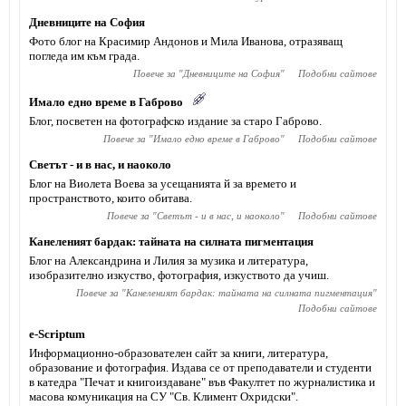
Дневниците на София
Фото блог на Красимир Андонов и Мила Иванова, отразяващ
погледа им към града.
Повече за "
Дневниците на София
"
Подобни сайтове
Имало едно време в Габрово
Блог, посветен на фотографско издание за старо Габрово.
Повече за "
Имало едно време в Габрово
"
Подобни сайтове
Светът - и в нас, и наоколо
Блог на Виолета Воева за усещанията й за времето и
пространството, които обитава.
Повече за "
Светът - и в нас, и наоколо
"
Подобни сайтове
Канеленият бардак: тайната на силната пигментация
Блог на Александрина и Лилия за музика и литература,
изобразително изкуство, фотография, изкуството да учиш.
Повече за "
Канеленият бардак: тайната на силната пигментация
"
Подобни сайтове
e-Scriptum
Информационно-образователен сайт за книги, литература,
образование и фотография. Издава се от преподаватели и студенти
в катедра "Печат и книгоиздаване" във Факултет по журналистика и
масова комуникация на СУ "Св. Климент Охридски".