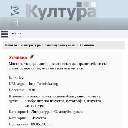
Меню
Начало
Литература
Самопубликуване
Усмивка
Усмивка
Място за творци и автори, които искат да изразят себе си със
словото, картините, музиката или колажите си.
Език
Bg
URL адрес
http:/
/
usmivka.
org
Посетено
1936
Ключови
пътеписи
,
колажи
,
самопубликуване
,
рисуване
,
думи
изобразително изкуство
,
фотография
,
изкуства
,
литература
Категория 1
Литература
>
Самопубликуване
Категория 2
Изкуства
Публикуван
09.05.2011 г.