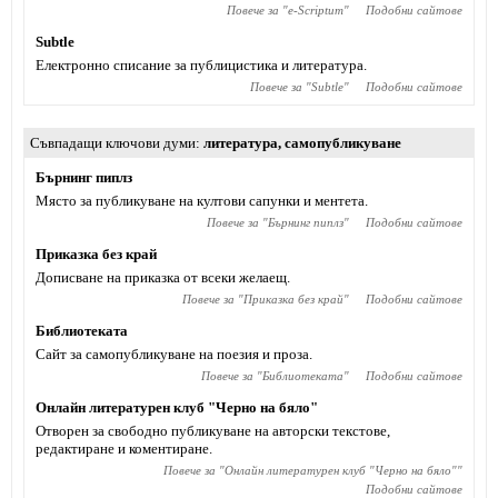
Повече за "
e-Scriptum
"
Подобни сайтове
Subtle
Електронно списание за публицистика и литература.
Повече за "
Subtle
"
Подобни сайтове
Съвпадащи ключови думи
литература
,
самопубликуване
Бърнинг пиплз
Място за публикуване на култови сапунки и ментета.
Повече за "
Бърнинг пиплз
"
Подобни сайтове
Приказка без край
Дописване на приказка от всеки желаещ.
Повече за "
Приказка без край
"
Подобни сайтове
Библиотеката
Сайт за самопубликуване на поезия и проза.
Повече за "
Библиотеката
"
Подобни сайтове
Онлайн литературен клуб "Черно на бяло"
Отворен за свободно публикуване на авторски текстове,
редактиране и коментиране.
Повече за "
Онлайн литературен клуб "Черно на бяло"
"
Подобни сайтове