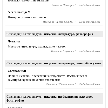
забележителности на България.
Повече за "
България
"
Подобни сайтове
А сега накъде?!
Фоторепортажи и пътеписи.
Повече за "
А сега накъде?!
"
Подобни сайтове
Съвпадащи ключови думи
изкуства
,
литература
,
фотография
Лунатик
Място за литература, музика, кино и фото.
Повече за "
Лунатик
"
Подобни сайтове
Съвпадащи ключови думи
изкуства
,
литература
,
самопубликуване
Светлосенки
Новини и статии, посветени на изкуството. Възможност за
самопубликуване на лично творчество.
Повече за "
Светлосенки
"
Подобни сайтове
Съвпадащи ключови думи
изкуства
,
изобразително изкуство
,
фотография
Lomovera