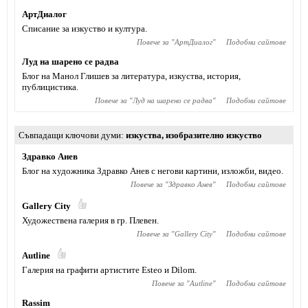
АртДиалог
Списание за изкуство и култура.
Повече за "
АртДиалог
"
Подобни сайтове
Луд на шарено се радва
Блог на Манол Глишев за литература, изкуства, история,
публицистика.
Повече за "
Луд на шарено се радва
"
Подобни сайтове
Съвпадащи ключови думи
изкуства
,
изобразително изкуство
Здравко Анев
Блог на художника Здравко Анев с негови картини, изложби, видео.
Повече за "
Здравко Анев
"
Подобни сайтове
Gallery City
Художествена галерия в гр. Плевен.
Повече за "
Gallery City
"
Подобни сайтове
Autline
Галерия на графити артистите Esteo и Dilom.
Повече за "
Autline
"
Подобни сайтове
Rassim