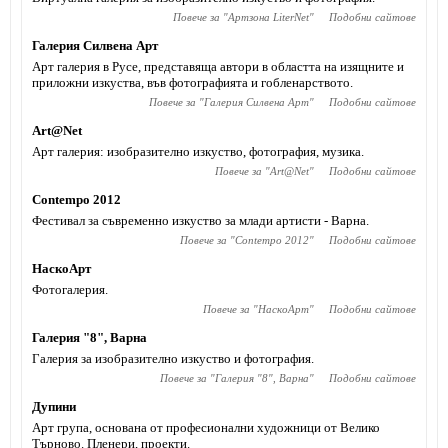
Повече за "
Артзона LiterNet
"
Подобни сайтове
Галерия Силвена Арт
Арт галерия в Русе, представяща автори в областта на изящните и
приложни изкуства, във фотографията и гобленарството.
Повече за "
Галерия Силвена Арт
"
Подобни сайтове
Art@Net
Арт галерия: изобразително изкуство, фотография, музика.
Повече за "
Art@Net
"
Подобни сайтове
Contempo 2012
Фестивал за съвременно изкуство за млади артисти - Варна.
Повече за "
Contempo 2012
"
Подобни сайтове
НаскоАрт
Фотогалерия.
Повече за "
НаскоАрт
"
Подобни сайтове
Галерия "8", Варна
Галерия за изобразително изкуство и фотография.
Повече за "
Галерия "8", Варна
"
Подобни сайтове
Дупини
Арт група, основана от професионални художници от Велико
Търново. Пленери, проекти.