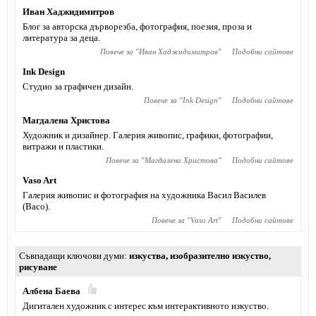
Иван Хаджидимитров
Блог за авторска дърворезба, фотография, поезия, проза и
литература за деца.
Повече за "
Иван Хаджидимитров
"
Подобни сайтове
Ink Design
Студио за графичен дизайн.
Повече за "
Ink Design
"
Подобни сайтове
Магдалена Христова
Художник и дизайнер. Галерия живопис, графики, фотографии,
витражи и пластики.
Повече за "
Магдалена Христова
"
Подобни сайтове
Vaso Art
Галерия живопис и фотография на художника Васил Василев
(Васо).
Повече за "
Vaso Art
"
Подобни сайтове
Съвпадащи ключови думи
изкуства
,
изобразително изкуство
,
рисуване
Албена Баева
Дигитален художник с интерес към интерактивното изкуство.