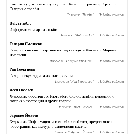
Сайт на художника концептуалист Rassim – Красимир Кръстев.
Галерия с творби.
Повече за "
Rassim
"
Подобни сайтове
BulgariaArt
Информация за арт изложби.
Повече за "
BulgariaArt
"
Подобни сайтове
Галерия Ямелиеви
Галерия живопис с картини на художниците Жаклин и Марчел
Ямелиеви.
Повече за "
Галерия Ямелиеви
"
Подобни сайтове
Рая Георгиева
Галерия скулптура, живопис, рисунка.
Повече за "
Рая Георгиева
"
Подобни сайтове
Ясен Гюзелев
Художник илюстратор. Биография, библиография, рецензии и
галерия илюстрации и други творби.
Повече за "
Ясен Гюзелев
"
Подобни сайтове
Здравко Йончев
Художник. Информация за изложби и събития, представяне на
илюстрации, карикатури и живописни платна.
Повече за "
Здравко Йончев
"
Подобни сайтове