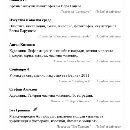
Архив с албуми ломография на Вера Гоцева.
Повече за "
Lomovera
"
Подобни сайтове
Изкуство и околна среда
Пластика, инсталации, акции, живопис, фотография, скулптура от
Елена Парушева.
Повече за "
Изкуство и околна среда
"
Подобни сайтове
Ангел Китипов
Художник. Информация за изложби и награди, отзиви в пресата.
Галерия акрил, акварел, маслена живопис.
Повече за "
Ангел Китипов
"
Подобни сайтове
Contempo 4
Уикенд за съвременно изкуство във Варна - 2011.
Повече за "
Contempo 4
"
Подобни сайтове
Стефан Ангелов
Художник. Галерия маслена живопис. Фотографии.
Повече за "
Стефан Ангелов
"
Подобни сайтове
Без Граници
Международен Арт форум с различни модули - пленер за
художници и фотографи, изложби, showcase концерти.
Повече за "
Без Граници
"
Подобни сайтове