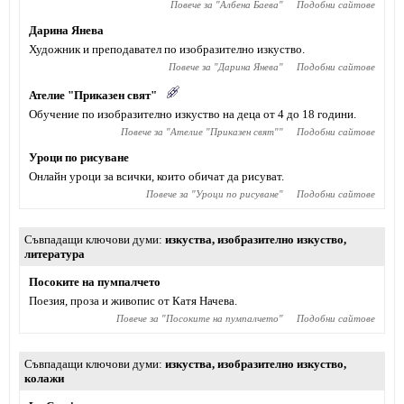
Повече за "
Албена Баева
"
Подобни сайтове
Дарина Янева
Художник и преподавател по изобразително изкуство.
Повече за "
Дарина Янева
"
Подобни сайтове
Ателие "Приказен свят"
Обучение по изобразително изкуство на деца от 4 до 18 години.
Повече за "
Ателие "Приказен свят"
"
Подобни сайтове
Уроци по рисуване
Онлайн уроци за всички, които обичат да рисуват.
Повече за "
Уроци по рисуване
"
Подобни сайтове
Съвпадащи ключови думи
изкуства
,
изобразително изкуство
,
литература
Посоките на пумпалчето
Поезия, проза и живопис от Катя Начева.
Повече за "
Посоките на пумпалчето
"
Подобни сайтове
Съвпадащи ключови думи
изкуства
,
изобразително изкуство
,
колажи