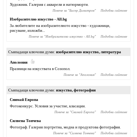
Художник. Галерия с акварели и натюрморти.
Повече за "
Бисер Димитров
"
Подобни сайтове
Изобразително изкуство - All.bg
За любителите на изобразителното изкуство - художници,
рисуване, изложби...
Повече за "
Изобразително изкуство - All.bg
"
Подобни сайтове
Съвпадащи ключови думи
изобразително изкуство
,
литература
Аполония
Празници на изкуствата в Созопол.
Повече за "
Аполония
"
Подобни сайтове
Съвпадащи ключови думи
изкуства
,
фотография
Снимай Европа
Фотоконкурс. Условия за участие, класации.
Повече за "
Снимай Европа
"
Подобни сайтове
Силвена Тончева
Фотограф. Галерия портретна, модна и продуктова фотография.
Повече за "
Силвена Тончева
"
Подобни сайтове