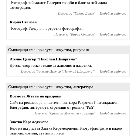
Фотограф пейзажист. Галерия творби и блог за пейзажна
фотография.
Повече за "
Евгени Динев
"
Подобни сайтове
Кирил Станоев
Фотограф. Галерия портретна фотография.
Повече за "
Кирил Станоев
"
Подобни сайтове
Съвпадащи ключови думи
изкуства
,
рисуване
Ателие Център "Николай Шмиргела"
Детско творческо ателие за живопис и пластика.
Повече за "
Ателие Център "Николай Шмиргела"
"
Подобни сайтове
Съвпадащи ключови думи
изкуства
,
литература
Време за Жътва на призраци
Сайт на режисьора, писателя и актьора Радослав Гизгинджиев‎.
Биография, интервюта, страници от романа "Рай".
Повече за "
Време за Жътва на призраци
"
Подобни сайтове
Златка Керемедчиева
Блог на актрисата Златка Керемедчиева. Биография, фото и видео
галерия, новини, статии и пиеси.