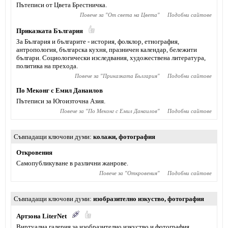
Пътеписи от Цвета Брестничка.
Повече за "
От света на Цвета
"
Подобни сайтове
Приказката България
За България и българите - история, фолклор, етнография,
антропология, българска кухня, празничен календар, бележити
българи. Социологически изследвания, художествена литература,
политика на прехода.
Повече за "
Приказката България
"
Подобни сайтове
По Меконг с Емил Данаилов
Пътеписи за Югоизточна Азия.
Повече за "
По Меконг с Емил Данаилов
"
Подобни сайтове
Съвпадащи ключови думи
колажи
,
фотография
Откровения
Самопубликуване в различни жанрове.
Повече за "
Откровения
"
Подобни сайтове
Съвпадащи ключови думи
изобразително изкуство
,
фотография
Артзона LiterNet
Виртуална галерия за изобразително изкуство и фотография.