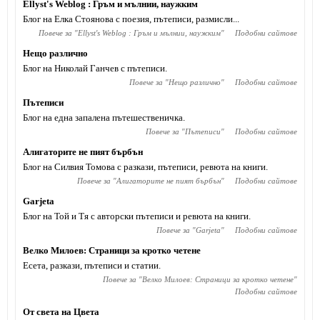
Ellyst's Weblog : Гръм и мълнии, наужким
Блог на Елка Стоянова с поезия, пътеписи, размисли...
Повече за "
Ellyst's Weblog : Гръм и мълнии, наужким
"
Подобни сайтове
Нещо различно
Блог на Николай Ганчев с пътеписи.
Повече за "
Нещо различно
"
Подобни сайтове
Пътеписи
Блог на една запалена пътешественичка.
Повече за "
Пътеписи
"
Подобни сайтове
Алигаторите не пият бърбън
Блог на Силвия Томова с разкази, пътеписи, ревюта на книги.
Повече за "
Алигаторите не пият бърбън
"
Подобни сайтове
Garjeta
Блог на Той и Тя с авторски пътеписи и ревюта на книги.
Повече за "
Garjeta
"
Подобни сайтове
Велко Милоев: Страници за кротко четене
Есета, разкази, пътеписи и статии.
Повече за "
Велко Милоев: Страници за кротко четене
"
Подобни сайтове
От света на Цвета