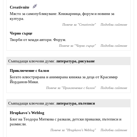
Creativnite
Място за самопубликуване. Книжарница, форум и новини за
култура.
Повече за "
Creativnite
"
Подобни сайтове
Черно сърце
Творби от млади автори. Форум.
Повече за "
Черно сърце
"
Подобни сайтове
Съвпадащи ключови думи
литература
,
рисуване
Приключение с балон
Богато илюстрирана и анимирана книжка за деца от Красимир
Йорданов-Мики.
Повече за "
Приключение с балон
"
Подобни сайтове
Съвпадащи ключови думи
литература
,
пътеписи
Hrupkavo's Weblog
Блог на Теодора Миткова с разкази, детски приказки, пътеписи и
размисли.
Повече за "
Hrupkavo's Weblog
"
Подобни сайтове