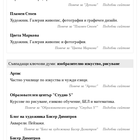
Повече за "
Дупини
"
Подобни сайтове
Пламен Стоев
Художник. Галерия живопис, фотография и графичен дизайн.
Повече за "
Пламен Стоев
"
Подобни сайтове
Цвета Маркова
Художник. Галерия живопис и фотография.
Повече за "
Цвета Маркова
"
Подобни сайтове
Съвпадащи ключови думи
изобразително изкуство
,
рисуване
Артис
Частно училище по изкуства и чужди езици.
Повече за "
Артис
"
Подобни сайтове
Образователен център "Студио S"
Курсове по рисуване, езиково обучение, БЕЛ и математика.
Повече за "
Образователен център "Студио S"
"
Подобни сайтове
Блог на художника Бисер Димитров
Акварели. Пейзажи.
Повече за "
Блог на художника Бисер Димитров
"
Подобни сайтове
Бисер Димитров