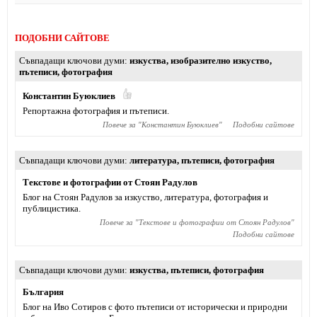
ПОДОБНИ САЙТОВЕ
Съвпадащи ключови думи
изкуства
,
изобразително изкуство
,
пътеписи
,
фотография
Константин Буюклиев
Репортажна фотография и пътеписи.
Повече за "
Константин Буюклиев
"
Подобни сайтове
Съвпадащи ключови думи
литература
,
пътеписи
,
фотография
Текстове и фотографии от Стоян Радулов
Блог на Стоян Радулов за изкуство, литература, фотография и
публицистика.
Повече за "
Текстове и фотографии от Стоян Радулов
"
Подобни сайтове
Съвпадащи ключови думи
изкуства
,
пътеписи
,
фотография
България
Блог на Иво Сотиров с фото пътеписи от исторически и природни