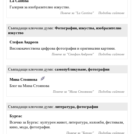
La Cantina
Галерия за изобразително изкуство.
Повече за "
La Cantina
"
Подобни сайтове
Съвпадащи ключови думи
Фотография
,
изкуства
,
изобразително
изкуство
Стефан Андреев
Висококачествена цифрова фотография и оригинални картини.
Повече за "
Стефан Андреев
"
Подобни сайтове
Съвпадащи ключови думи
самопубликуване
,
фотография
Мина Стоянова
Блог на Мина Стоянова
Повече за "
Мина Стоянова
"
Подобни сайтове
Съвпадащи ключови думи
литература
,
фотография
Бургас
Всичко за Бургас: културен живот, литература, изложби, фестивали,
кино, мода, фотография.
Повече за "
Бургас
"
Подобни сайтове