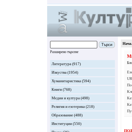
Нача
Търси
Разширено търсене
М
Бл
Литература
(917)
Ез
Изкуства
(1954)
UR
Хуманитаристика
(594)
По
Книги
(768)
Кл
Медии и култура
(498)
Ка
Ка
Религия и езотерика
(218)
Пу
Образование
(488)
Институции
(550)
ПОД