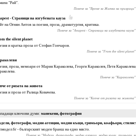
мана "Рай".
Повече за "
Време за Жътва на призраци
"
apest - Страници на изгубената кауза
йт на Огнян Антов за поезия, проза, драматургия, критика.
Повече за "
Anapest - Страници на изгубената кауза
"
om the silent planet
езия и кратка проза от Стефан Гончаров.
Повече за "
From the silent planet
"
раколеви
езия, проза, мемоари от Мария Караколева, Георги Караколев, Петя Караколева
раколева.
Повече за "
Караколеви
"
пче от ризата на живота
езия и проза от Ралица Ковачева.
Повече за "
Копче от ризата на живота
"
падащи ключови думи
манекени
,
фотография
дели, фотографи, модни агенции, модни къщи, гримьори, коафьори, стилис
пмодел.бг - българският моден бранш на едно място.
Повече за "
Модели, фотографи, модни агенции, модни къщи, гримьори, 