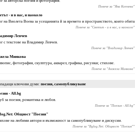
ог за авторска поезия и фотография.
Повече за "
Яна Копчева
"
етът - и в нас, и наоколо
ог на Виолета Воева за усещанията й за времето и пространството, които обита
Повече за "
Светът - и в нас, и наоколо
"
адимир Левчев
ог с текстове на Владимир Левчев.
Повече за "
Владимир Левчев
"
жела Минкова
вопис, фотография, скулптура, акварел, графика, рисунки; стихове.
Повече за "
Анжела Минкова
"
падащи ключови думи
поезия
,
самопубликуване
езия - All.bg
уб за поезия, романтика и любов.
Повече за "
Поезия - All.bg
"
log.Net: Общност "Поезия"
ихове на любими автори и възможност за самопубликуване и дискусии.
Повече за "
Bglog.Net: Общност "Поезия"
"