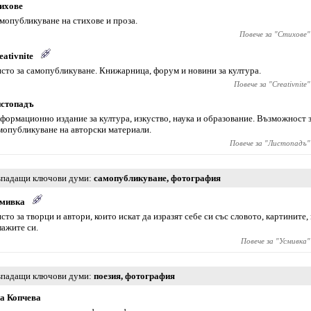
ихове
мопубликуване на стихове и проза.
Повече за "
Стихове
"
eativnite
сто за самопубликуване. Книжарница, форум и новини за култура.
Повече за "
Creativnite
"
стопадъ
формационно издание за култура, изкуство, наука и образование. Възможност 
мопубликуване на авторски материали.
Повече за "
Листопадъ
"
падащи ключови думи
самопубликуване
,
фотография
мивка
сто за творци и автори, които искат да изразят себе си със словото, картините,
лажите си.
Повече за "
Усмивка
"
падащи ключови думи
поезия
,
фотография
а Копчева