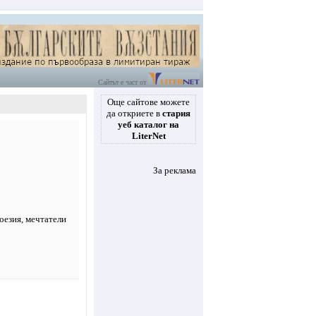
Сайтът е част от
Още сайтове можете
да откриете в
стария
уеб каталог на
LiterNet
За реклама
оезия
, мечтатели