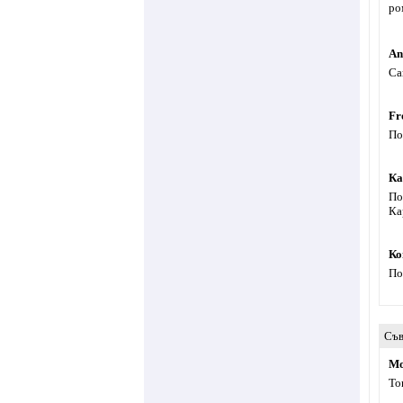
ро
An
Са
Fr
По
Ка
По
Ка
Ко
По
Съв
Мо
То