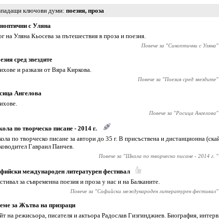
падащи ключови думи
поезия
,
проза
ноптични с Уляна
ог на Уляна Кьосева за пътешествия в проза и поезия.
Повече за "
Синоптични с Уляна
"
езия сред звездите
ихове и разкази от Вяра Киркова.
Повече за "
Поезия сред звездите
"
сица Ангелова
ихове.
Повече за "
Росица Ангелова
"
ола по творческо писане - 2014 г.
ола по творческо писане за автори до 35 г. В присъствена и дистанционна (ска
ководител Гавраил Панчев.
Повече за "
Школа по творческо писане - 2014 г.
"
фийски международен литературен фестивал
стивал за съвременна поезия и проза у нас и на Балканите.
Повече за "
Софийски международен литературен фестивал
"
еме за Жътва на призраци
йт на режисьора, писателя и актьора Радослав Гизгинджиев‎. Биография, интер