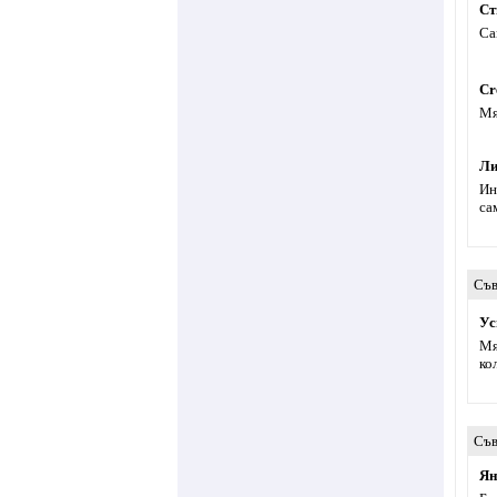
Ст
Са
Cr
Мя
Ли
Ин
са
Съв
Ус
Мя
ко
Съв
Ян