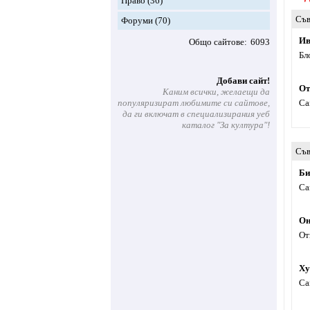
Право
(36)
Съв
Форуми
(70)
Ив
Общо сайтове
6093
Бл
Добави сайт!
От
Каним всички, желаещи да
популяризират любимите си сайтове,
Са
да ги включат в специализирания уеб
каталог "За култура"!
Съв
Би
Са
Он
От
Ху
Са