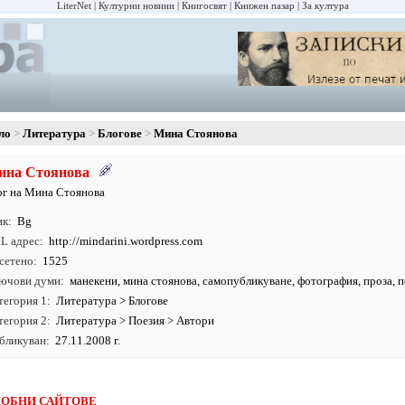
LiterNet
Културни новини
Книгосвят
Книжен пазар
За култура
ло
Литература
Блогове
Мина Стоянова
ина Стоянова
ог на Мина Стоянова
ик
Bg
L адрес
http:/
/
mindarini.
wordpress.
com
сетено
1525
ючови думи
манекени
,
мина стоянова
,
самопубликуване
,
фотография
,
проза
,
п
тегория 1
Литература
>
Блогове
тегория 2
Литература
>
Поезия
>
Автори
бликуван
27.11.2008 г.
ОБНИ САЙТОВЕ