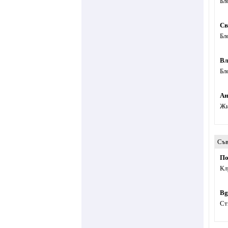
Бл
Св
Бл
Вл
Бл
Ан
Жи
Съв
По
Кл
Bg
Ст