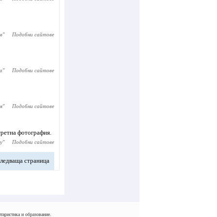
в
"
Подобни сайтове
а
"
Подобни сайтове
я
"
Подобни сайтове
третна фотография.
ty
"
Подобни сайтове
ледваща страница
таристика и образование.