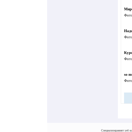
Мир
Фото
Над
Фото
Курс
Фото
so m
Фото
Специализираният уеб ка