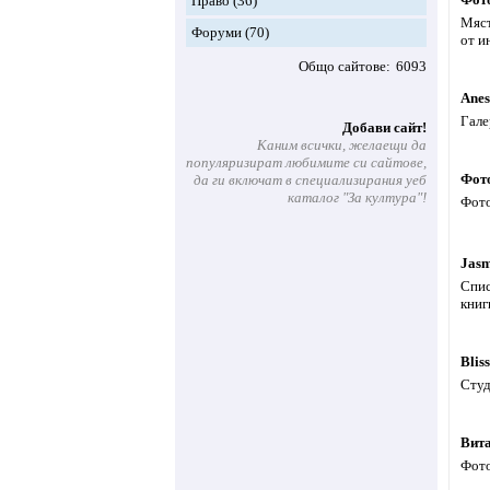
Право
(36)
Мяст
Форуми
(70)
от и
Общо сайтове
6093
Anes
Гале
Добави сайт!
Каним всички, желаещи да
популяризират любимите си сайтове,
Фот
да ги включат в специализирания уеб
каталог "За култура"!
Фото
Jas
Спис
книг
Bliss
Студ
Вит
Фото