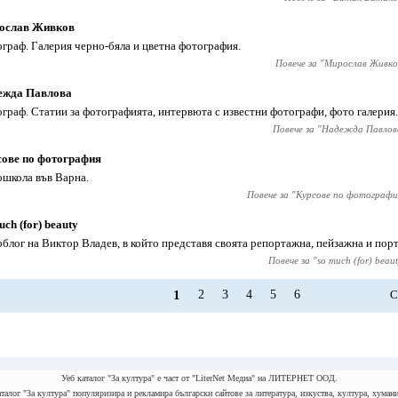
ослав Живков
граф. Галерия черно-бяла и цветна фотография.
Повече за "
Мирослав Живко
ежда Павлова
граф. Статии за фотографията, интервюта с известни фотографи, фото галерия.
Повече за "
Надежда Павлов
ове по фотография
школа във Варна.
Повече за "
Курсове по фотографи
uch (for) beauty
блог на Виктор Владев, в който представя своята репортажна, пейзажна и пор
Повече за "
so much (for) beau
1
2
3
4
5
6
С
Уеб каталог "За култура" е част от "LiterNet Медиа" на ЛИТЕРНЕТ ООД.
талог "За култура" популяризира и рекламира български сайтове за литература, изкуства, култура, хумани