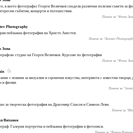
о, в което фотографът Георги Величков споделя различни полезни съвети за ф
нтересни събития, концерти и пътешествия.
Повече за "
Фото Зон
tev Photography
рия пейзажна фотография на Христо Анестев.
Повече за "
Anestev Photograph
о Зона
графско студио на Георги Величков. Курсове по фотография
Повече за "
Фото Зон
min
ание с новини за визуални и сценични изкуства, интервюта с известни творци,
и и филми.
Повече за "
Jasmi
ио за творческа фотография на Драгомир Спасов и Симеон Леви.
Повече за "
Bli
ан Витанов
граф. Галерия портретна и пейзажна фотография и фотописи.
Повече за "
Витан Витано