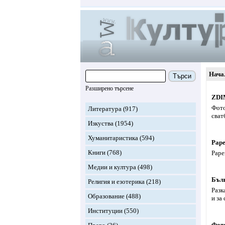
Нача
Търси
Разширено търсене
ZDI
Фото
Литература
(917)
сват
Изкуства
(1954)
Хуманитаристика
(594)
Pap
Книги
(768)
Pape
Медии и култура
(498)
Бълг
Религия и езотерика
(218)
Разк
Образование
(488)
и за
Институции
(550)
Фот