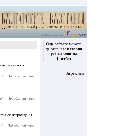
Сайтът е част от
Още сайтове можете
да откриете в
стария
уеб каталог на
LiterNet
 на семейни и
За реклама
E
"
Подобни сайтове
e
"
Подобни сайтове
ивът се изгражда от
)
"
Подобни сайтове