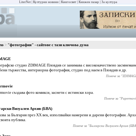
LiterNet
Културни новини
Книгосвят
Книжен пазар
За култура
ло
"фотография" - сайтове с тази ключова дума
MAGE
графско студио ZDIMAGE Пловдив се занимава с висококачествено засмнемане
бени тържества, интериорна фотография, студио под наем в Пловдив и др.
Повече за "
ZDIMAG
ermovie
rmovie създава фото комикси, заснети с истински хора.
Повече за "
Papermovi
арски Визуален Архив (БВА)
азва за България през XX век, използвайки намерени и дарени фотографии. Арх
 своята публика.
Повече за "
Български Визуален Архив (БВА
о Зона