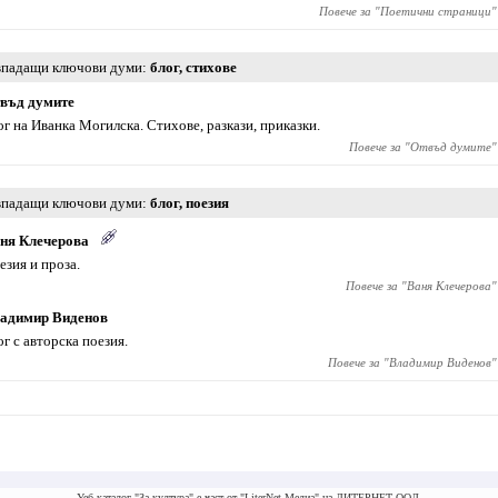
Повече за "
Поетични страници
"
падащи ключови думи
блог
,
стихове
въд думите
ог на Иванка Могилска. Стихове, разкази, приказки.
Повече за "
Отвъд думите
"
падащи ключови думи
блог
,
поезия
ня Клечерова
езия и проза.
Повече за "
Ваня Клечерова
"
адимир Виденов
ог с авторска поезия.
Повече за "
Владимир Виденов
"
Уеб каталог "За култура" е част от "LiterNet Медиа" на ЛИТЕРНЕТ ООД.