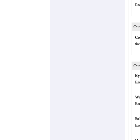
Бл
Съв
Со
Фе
Съв
Бу
Бл
Wo
Бл
So
Бл