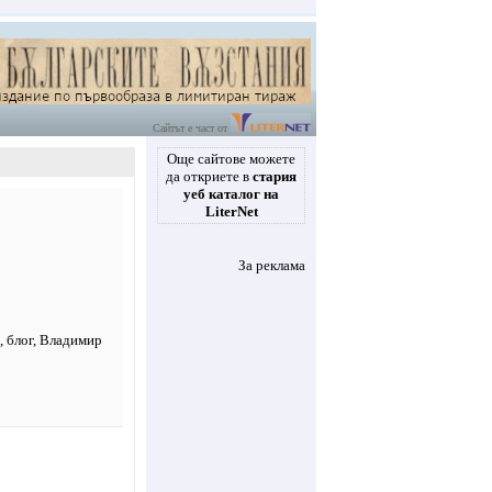
Сайтът е част от
Още сайтове можете
да откриете в
стария
уеб каталог на
LiterNet
За реклама
я
,
блог
, Владимир