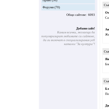
Право
(36)
Съв
Форуми
(70)
От
Общо сайтове
6093
Са
Добави сайт!
Ан
Каним всички, желаещи да
Жи
популяризират любимите си сайтове,
да ги включат в специализирания уеб
каталог "За култура"!
Съв
Ян
Бл
Съв
Бл
По
Ди