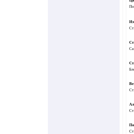
Цв
По
Из
Ст
Ст
Са
Ст
Бл
Ве
Ст
Ал
Ст
По
Ст