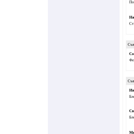
По
Ня
Ст
Съв
Co
Фе
Съв
Ив
Бл
Св
Бл
Ми