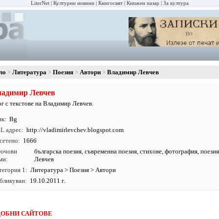
LiterNet
Културни новини
Книгосвят
Книжен пазар
За култура
ло
Литература
Поезия
Автори
Владимир Левчев
ладимир Левчев
ог с текстове на Владимир Левчев.
ик
Bg
L адрес
http:/
/
vladimirlevchev.
blogspot.
com
сетено
1666
ючови
българска поезия
,
съвременна поезия
,
стихове
,
фотография
,
поези
ми
Левчев
тегория 1
Литература
>
Поезия
>
Автори
бликуван
19.10.2011 г.
ОБНИ САЙТОВЕ