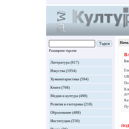
Нача
Търси
Разширено търсене
В
Бл
Литература
(917)
Ез
Изкуства
(1954)
UR
Хуманитаристика
(594)
По
Книги
(768)
Кл
ду
Медии и култура
(498)
Ка
Религия и езотерика
(218)
Пу
Образование
(488)
Институции
(550)
ПОД