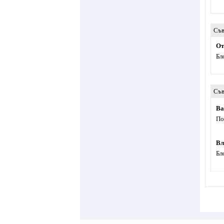
Съв
От
Бл
Съв
Ва
По
Вл
Бл