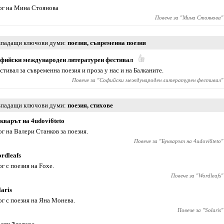
ог на Мина Стоянова
Повече за "
Мина Стоянова
"
падащи ключови думи
поезия
,
съвременна поезия
фийски международен литературен фестивал
стивал за съвременна поезия и проза у нас и на Балканите.
Повече за "
Софийски международен литературен фестивал
"
падащи ключови думи
поезия
,
стихове
кварът на 4udovi6teto
ог на Валери Станков за поезия.
Повече за "
Букварът на 4udovi6teto
"
rdleafs
ог с поезия на Foxe.
Повече за "
Wordleafs
"
laris
ог с поезия на Яна Монева.
Повече за "
Solaris
"