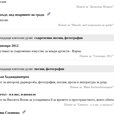
езия.
Повече за "
Димитър Петров
"
къде, над покривите на града
ихове.
Повече за "
Някъде, над покривите на града
"
падащи ключови думи
съвременна поезия
,
фотография
ntempo 2012
стивал за съвременно изкуство за млади артисти - Варна.
Повече за "
Contempo 2012
"
падащи ключови думи
поезия
,
фотография
ан Хаджидимитров
ог за авторска дърворезба, фотография, поезия, проза и литература за деца.
Повече за "
Иван Хаджидимитров
"
етът - и в нас, и наоколо
ог на Виолета Воева за усещанията й за времето и пространството, които обита
Повече за "
Светът - и в нас, и наоколо
"
на Стоянова