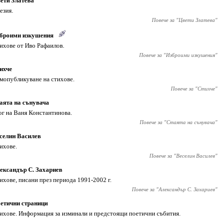
ети Златева
езия.
Повече за "
Цвети Златева
"
броими изкушения
ихове от Иво Рафаилов.
Повече за "
Изброими изкушения
"
ихче
мопубликуване на стихове.
Повече за "
Стихче
"
аята на сънувача
ог на Ваня Константинова.
Повече за "
Стаята на сънувача
"
селин Василев
ихове.
Повече за "
Веселин Василев
"
ександър С. Захариев
ихове, писани през периода 1991-2002 г.
Повече за "
Александър С. Захариев
"
етични страници
ихове. Информация за изминали и предстоящи поетични събития.