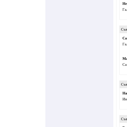
Не
Га
Съв
Са
Га
Ма
Са
Съв
На
Ин
Съв