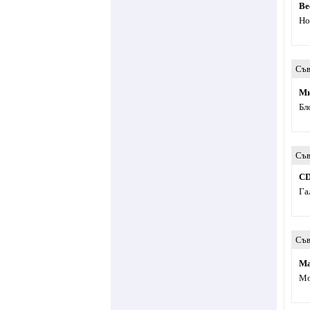
Ве
Но
Съв
Ми
Бл
Съв
CD
Га
Съв
Ма
Мо