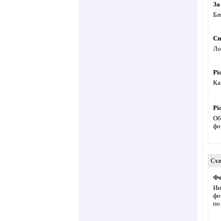
За
Бл
Сн
Ло
Pi
Ка
Pi
Об
фо
Съв
Фо
Ин
фо
по