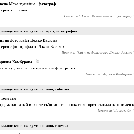
вена Механджийска - фотограф
лерия от снимки.
Повече за "
Невена Механджийска - фотограф
"
падащи ключови думи
портрет
,
фотография
йт на фотографа Джако Василев
лерия с фотографии на Джако Василев.
Повече за "
Сайт на фотографа Джако Василев
"
рияна Камбурова
йт за художествена и предметна фотография.
Повече за "
Марияна Камбурова
"
падащи ключови думи
новини
,
събития
 този ден
формация за най-важните събития от човешката история, станали на този ден в
Повече за "
На този ден
"
падащи ключови думи
новини
,
снимки