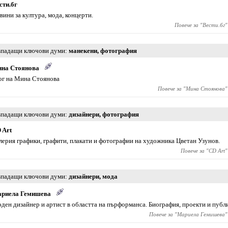
сти.бг
вини за култура, мода, концерти.
Повече за "
Вести.бг
"
падащи ключови думи
манекени
,
фотография
на Стоянова
ог на Мина Стоянова
Повече за "
Мина Стоянова
"
падащи ключови думи
дизайнери
,
фотография
 Art
лерия графики, графити, плакати и фотографии на художника Цветан Узунов.
Повече за "
CD Art
"
падащи ключови думи
дизайнери
,
мода
риела Гемишева
ден дизайнер и артист в областта на пърформанса. Биография, проекти и публ
Повече за "
Мариела Гемишева
"