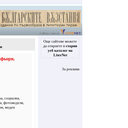
Сайтът е част от
Още сайтове можете
да откриете в
стария
ти
уеб каталог на
LiterNet
афьори,
За реклама
ка
,
социална
,
на, фотомодели,
ни, моден