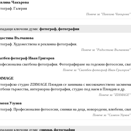
влина Чакърова
тограф. Галерия
Повече за "
Павлина Чакърова
"
падащи ключови думи
фотограф
,
фотография
достина Вълчанова
тограф. Художествена и рекламна фотография.
Повече за "
Радостина Вълчанова
"
атбен фотограф Иван Григоров
офесионална сватбена фотография. Фотографиране на годежни фотосесии, сва
Повече за "
Сватбен фотограф Иван Григоров
"
DIMAGE
тографско студио ZDIMAGE Пловдив се занимава с висококачествено засмнема
атбени тържества, интериорна фотография, студио под наем в Пловдив и др.
Повече за "
ZDIMAGE
"
меон Узунов
тограф. Професионални фотосесии, снимки на деца, новородени, влюбени, сва
Повече за "
Симеон Узунов
"
падащи ключови думи
снимки
,
фотография