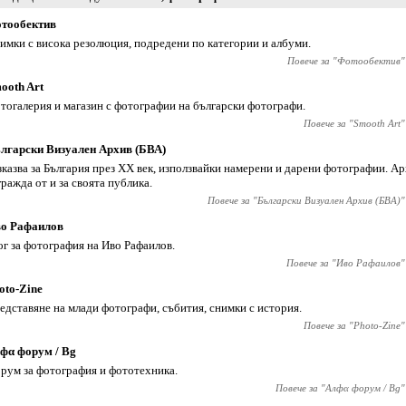
тообектив
имки с висока резолюция, подредени по категории и албуми.
Повече за "
Фотообектив
"
ooth Art
тогалерия и магазин с фотографии на български фотографи.
Повече за "
Smooth Art
"
лгарски Визуален Архив (БВА)
зказва за България през XX век, използвайки намерени и дарени фотографии. Ар
гражда от и за своята публика.
Повече за "
Български Визуален Архив (БВА)
"
о Рафаилов
ог за фотография на Иво Рафаилов.
Повече за "
Иво Рафаилов
"
oto-Zine
едставяне на млади фотографи, събития, снимки с история.
Повече за "
Photo-Zine
"
фα форум / Bg
рум за фотография и фототехника.
Повече за "
Алфα форум / Bg
"