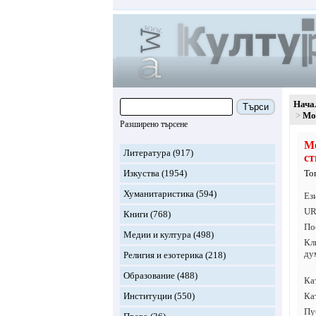
Нача
Търси
Мо
Разширено търсене
Мо
Литература
(917)
ст
Изкуства
(1954)
То
Хуманитаристика
(594)
Ез
UR
Книги
(768)
По
Медии и култура
(498)
Кл
ду
Религия и езотерика
(218)
Образование
(488)
Ка
Институции
(550)
Ка
Пу