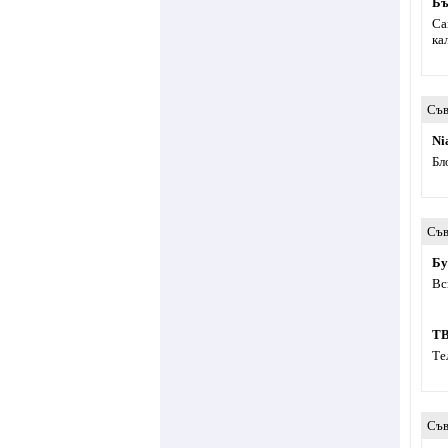
Бъ
Са
ка
Съв
Ni
Бл
Съв
Бу
Вс
ТВ
Те
Съв