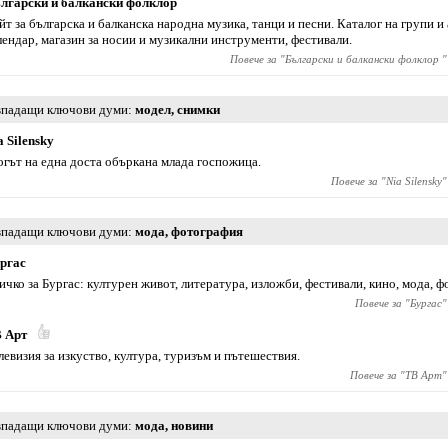
лгарски и балкански фолклор
йт за българска и балканска народна музика, танци и песни. Каталог на групи и
лендар, магазин за носии и музикални инструменти, фестивали.
Повече за "
Български и балкански фолклор
"
падащи ключови думи
модел
,
снимки
a Silensky
огът на една доста объркана млада госпожица.
Повече за "
Nia Silensky
"
падащи ключови думи
мода
,
фотография
ргас
ичко за Бургас: културен живот, литература, изложби, фестивали, кино, мода, ф
Повече за "
Бургас
"
 Арт
левизия за изкуство, култура, туризъм и пътешествия.
Повече за "
ТВ Арт
"
падащи ключови думи
мода
,
новини