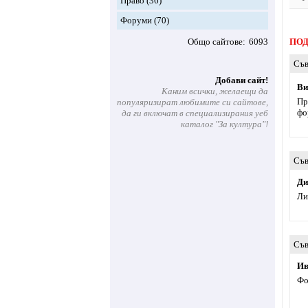
Право
(36)
Форуми
(70)
Общо сайтове
6093
ПОД
Съв
Добави сайт!
Bи
Каним всички, желаещи да
Пр
популяризират любимите си сайтове,
фо
да ги включат в специализирания уеб
каталог "За култура"!
Съв
Ди
Ли
Съв
Ив
Фо