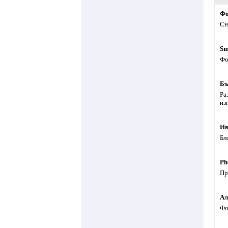
Фо
Сн
Sm
Фо
Бъ
Ра
из
Ив
Бл
Ph
Пр
Ал
Фо