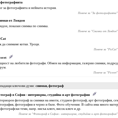
 фотографията
ог за фотографията и нейната история.
Повече за "
За фотографията
"
имки от Лондон
ндон, показан снимка по снимка.
Повече за "
Снимки от Лондон
"
cCat
к да снимаме котки. Уроци.
Повече за "
PicCat
"
csvet
щност на любители фотографи. Обмен на информация, галерии снимки, подреде
рум.
Повече за "
Picsvet
"
падащи ключови думи
снимки
,
фотограф
тограф в София - интериорна, студийна и арт фотография
териорен фотограф за снимки на имоти, студиен фотограф, арт фотография, се
тография, фотография в черно и бяло. Фото обучения: В сайта има много мате
 фотографски теми, напр. нисък ключ, висок ключ и др.
Повече за "
Фотограф в София - интериорна, студийна и арт фотография
"