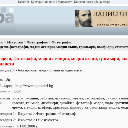
LiterNet
Културни новини
Книгосвят
Книжен пазар
За култура
ло
Изкуства
Фотография
Фотографи
дели, фотографи, модни агенции, модни къщи, гримьори, коафьори, стилис
дели, фотографи, модни агенции, модни къщи, гримьори, ко
илисти
пмодел.бг - българският моден бранш на едно място.
ик
Bg
L адрес
http:/
/
www.
topmodel.
bg
сетено
2889
ючови
портрет
,
новини
,
събития
,
манекени
,
ревюта
,
фотография
,
снимки
,
сним
ми
красота
,
гримьор
,
дизайнери
,
дизайнер
,
фотограф
,
модел
,
мода
, еротич
мрежа, агенция, коафьор, фризьори, фризьор, стилист, къща, модна, мод
тегория 1
Изкуства
>
Фотография
>
Фотографи
тегория 2
Изкуства
>
Още изкуства
бликуван
01.08.2008 г.