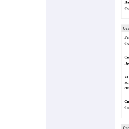
Па
Фо
Съв
Ра
Фо
Св
Пр
Z
Фо
св
Си
Фо
Съв