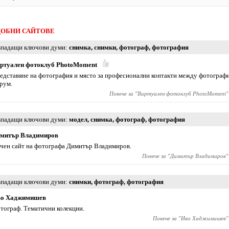
ОБНИ САЙТОВЕ
падащи ключови думи
снимка
,
снимки
,
фотограф
,
фотография
ртуален фотоклуб PhotoMoment
едставяне на фотография и място за професионални контакти между фотографи.
рум.
Повече за "
Bиртуален фотоклуб PhotoMoment
"
падащи ключови думи
модел
,
снимка
,
фотограф
,
фотография
митър Владимиров
чен сайт на фотографа Димитър Владимиров.
Повече за "
Димитър Владимиров
"
падащи ключови думи
снимки
,
фотограф
,
фотография
о Хаджимишев
тограф. Тематични колекции.
Повече за "
Иво Хаджимишев
"