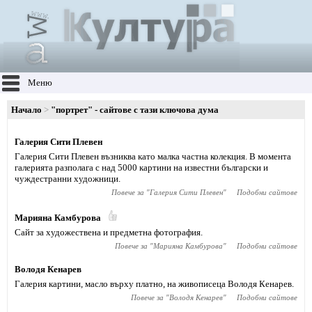
Меню
Начало
"портрет" - сайтове с тази ключова дума
Галерия Сити Плевен
Галерия Сити Плевен възниква като малка частна колекция. В момента
галерията разполага с над 5000 картини на известни български и
чуждестранни художници.
Повече за "
Галерия Сити Плевен
"
Подобни сайтове
Марияна Камбурова
Сайт за художествена и предметна фотография.
Повече за "
Марияна Камбурова
"
Подобни сайтове
Володя Кенарев
Галерия картини, масло върху платно, на живописеца Володя Кенарев.
Повече за "
Володя Кенарев
"
Подобни сайтове