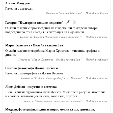
Атанас Мацурев
Галерия с акварели.
Повече за "
Атанас Мацурев
"
Подобни сайтове
Галерия "Българско изящно изкуство"
Онлайн галерия с произведения на съвременни български автори,
подредени по стил и медия. Регистрация на художници.
Повече за "
Галерия "Българско изящно изкуство"
"
Подобни сайтове
Мария Христова - Онлайн галерия Lea
Онлайн галерия с творби на Мария Христова - живопис, графика и
дизайн.
Повече за "
Мария Христова - Онлайн галерия Lea
"
Подобни сайтове
Сайт на фотографа Джако Василев
Галерия с фотографии на Джако Василев.
Повече за "
Сайт на фотографа Джако Василев
"
Подобни сайтове
Яким Дейков - изкуство и естетика
Личен сайт на художника Яким Дейков. Живопис и рисунка, иконопис
и храмове, композиция, пейзаж, голо тяло, портрет.
Повече за "
Яким Дейков - изкуство и естетика
"
Подобни сайтове
Модели, фотографи, модни агенции, модни къщи, гримьори,