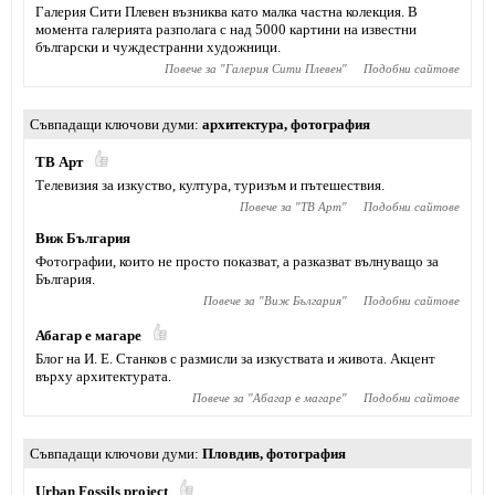
Галерия Сити Плевен възниква като малка частна колекция. В
момента галерията разполага с над 5000 картини на известни
български и чуждестранни художници.
Повече за "
Галерия Сити Плевен
"
Подобни сайтове
Съвпадащи ключови думи
архитектура
,
фотография
ТВ Арт
Телевизия за изкуство, култура, туризъм и пътешествия.
Повече за "
ТВ Арт
"
Подобни сайтове
Виж България
Фотографии, които не просто показват, а разказват вълнуващо за
България.
Повече за "
Виж България
"
Подобни сайтове
Абагар е магаре
Блог на И. Е. Станков с размисли за изкуствата и живота. Акцент
върху архитектурата.
Повече за "
Абагар е магаре
"
Подобни сайтове
Съвпадащи ключови думи
Пловдив
,
фотография
Urban Fossils project