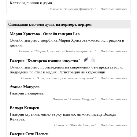
Картини, снимки и думи.
Повече за "
Николай Димчевски
"
Подобни сайтове
Съвпадащи ключови думи
натюрморт
,
портрет
Мария Христова - Онлайн галерия Lea
Онлайн галерия с творби на Мария Христова - живопис, графика и
дизайн.
Повече за "
Мария Христова - Онлайн галерия Lea
"
Подобни сайтове
Галерия "Българско изящно изкуство"
Онлайн галерия с произведения на съвременни български автори,
подредени по стил и медия. Регистрация на художници.
Повече за "
Галерия "Българско изящно изкуство"
"
Подобни сайтове
Атанас Мацурев
Галерия с акварели.
Повече за "
Атанас Мацурев
"
Подобни сайтове
Володя Кенарев
Галерия картини, масло върху платно, на живописеца Володя
Кенарев.
Повече за "
Володя Кенарев
"
Подобни сайтове
Галерия Сити Плевен