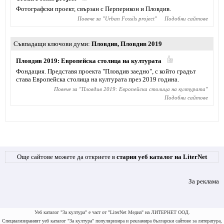
Фотографски проект, свързан с Перперикон и Пловдив.
Повече за "
Urban Fossils project
"
Подобни сайтове
Съвпадащи ключови думи
Пловдив
,
Пловдив 2019
Пловдив 2019: Европейска столица на културата
Фондация. Представя проекта "Пловдив заедно", с който градът
става Европейска столица на културата през 2019 година.
Повече за "
Пловдив 2019: Европейска столица на културата
"
Подобни сайтове
Още сайтове можете да откриете в
стария уеб каталог на LiterNet
За реклама
Уеб каталог "За култура" е част от "LiterNet Медиа" на ЛИТЕРНЕТ ООД.
Специализираният уеб каталог "За култура" популяризира и рекламира български сайтове за литература,