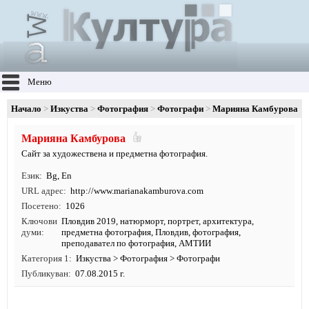
Меню
Начало
Изкуства
Фотография
Фотографи
Марияна Камбурова
Марияна Камбурова
Сайт за художествена и предметна фотография.
Език
Bg
,
En
URL адрес
http:/
/
www.
marianakamburova.
com
Посетено
1026
Ключови
Пловдив 2019
,
натюрморт
,
портрет
,
архитектура
,
думи
предметна фотография
,
Пловдив
,
фотография
,
преподавател по фотография, АМТИИ
Категория 1
Изкуства
>
Фотография
>
Фотографи
Публикуван
07.08.2015 г.