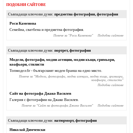
ПОДОБНИ САЙТОВЕ
Съвпадащи ключови думи
предметна фотография
,
фотография
Роси Каменова
Семейна, сватбена и предметна фотография.
Повече за "
Роси Каменова
"
Подобни сайтове
Съвпадащи ключови думи
портрет
,
фотография
Модели, фотографи, модни агенции, модни къщи, гримьори,
коафьори, стилисти
Топмодел.бг - българският моден бранш на едно място.
Повече за "
Модели, фотографи, модни агенции, модни къщи, гримьори,
коафьори, стилисти
"
Подобни сайтове
Сайт на фотографа Джако Василев
Галерия с фотографии на Джако Василев.
Повече за "
Сайт на фотографа Джако Василев
"
Подобни сайтове
Съвпадащи ключови думи
натюрморт
,
фотография
Николай Димчевски