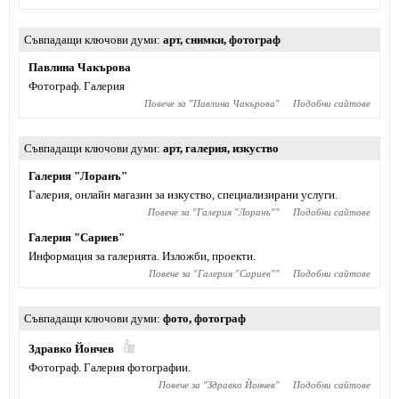
Съвпадащи ключови думи
арт
,
снимки
,
фотограф
Павлина Чакърова
Фотограф. Галерия
Повече за "
Павлина Чакърова
"
Подобни сайтове
Съвпадащи ключови думи
арт
,
галерия
,
изкуство
Галерия "Лоранъ"
Галерия, онлайн магазин за изкуство, специализирани услуги.
Повече за "
Галерия "Лоранъ"
"
Подобни сайтове
Галерия "Сариев"
Информация за галерията. Изложби, проекти.
Повече за "
Галерия "Сариев"
"
Подобни сайтове
Съвпадащи ключови думи
фото
,
фотограф
Здравко Йончев
Фотограф. Галерия фотографии.
Повече за "
Здравко Йончев
"
Подобни сайтове