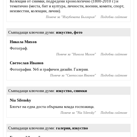
Колекция от снимки, подредени хронологично (1800-2010 г.) и
тематично (места, бит и култура, личности, военни, комити, спорт,
неизвестни, колекции, лични).
Повече за "
Изгубената България
"
Подобни сайтове
Съвпадащи ключови думи
изкуство
,
фото
Никола Михов
Фотограф.
Повече за "
Никола Михов
"
Подобни сайтове
Светослав Иванов
Фотография. Уеб и графичен дизайн. Галерия.
Повече за "
Светослав Иванов
"
Подобни сайтове
Съвпадащи ключови думи
изкуство
,
снимки
Nia Silensky
Блогът на една доста объркана млада госпожица.
Повече за "
Nia Silensky
"
Подобни сайтове
Съвпадащи ключови думи
галерия
,
изкуство