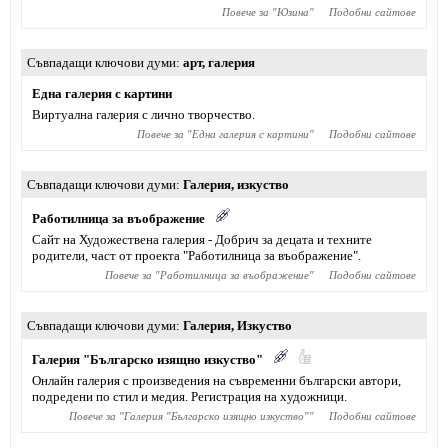
Повече за "
Юзина
"
Подобни сайтове
Съвпадащи ключови думи
арт
,
галерия
Една галерия с картини
Виртуална галерия с лично творчество.
Повече за "
Една галерия с картини
"
Подобни сайтове
Съвпадащи ключови думи
Галерия
,
изкуство
Работилница за въображение
Сайт на Художествена галерия - Добрич за децата и техните
родители, част от проекта "Работилница за въображение".
Повече за "
Работилница за въображение
"
Подобни сайтове
Съвпадащи ключови думи
Галерия
,
Изкуство
Галерия "Българско изящно изкуство"
Онлайн галерия с произведения на съвременни български автори,
подредени по стил и медия. Регистрация на художници.
Повече за "
Галерия "Българско изящно изкуство"
"
Подобни сайтове