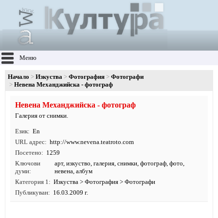
Меню
Начало
Изкуства
Фотография
Фотографи
Невена Механджийска - фотограф
Невена Механджийска - фотограф
Галерия от снимки.
Език
En
URL адрес
http:/
/
www.
nevena.
teatroto.
com
Посетено
1259
Ключови
арт
,
изкуство
,
галерия
,
снимки
,
фотограф
,
фото
,
думи
невена, албум
Категория 1
Изкуства
>
Фотография
>
Фотографи
Публикуван
16.03.2009 г.