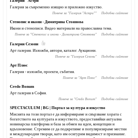
Галерия "Астри"
Галерия за съвременно изящно и приложно изкуство.
Повече за "
Галерия "Астри"
"
Подобни сайтове
Стенопис и икони - Димитрина Стоянова
Икони и стенописи. Видео материали на православна тема.
Повече за "
Стенопис и икони - Димитрина Стоянова
"
Подобни сайтове
Галерия Сезони
Арт галерия. Изложби, автори, каталог. Аукциони.
Повече за "
Галерия Сезони
"
Подобни сайтове
Арт Плюс
Галерия - изложби, проекти, събития.
Повече за "
Арт Плюс
"
Подобни сайтове
Credo Bonum
Арт галерия в София.
Повече за "
Credo Bonum
"
Подобни сайтове
SPECTACULUM | BG | Портал за култура и изкуство
Мисията на този портал е да информираме и свързваме хората с
богатството на културата и изкуството, предоставяйки актуална
новинарска платформа и база за обмен на идеи, концепции и
вдъхновение. Стремим се да подкрепяме и популяризираме местни
и международни творци, като им осигурим видимост и признание.