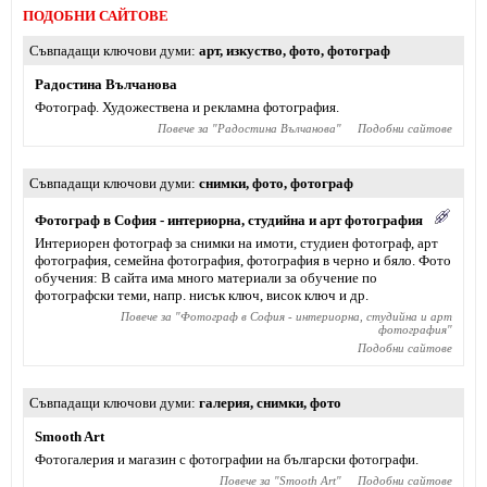
ПОДОБНИ САЙТОВЕ
Съвпадащи ключови думи
арт
,
изкуство
,
фото
,
фотограф
Радостина Вълчанова
Фотограф. Художествена и рекламна фотография.
Повече за "
Радостина Вълчанова
"
Подобни сайтове
Съвпадащи ключови думи
снимки
,
фото
,
фотограф
Фотограф в София - интериорна, студийна и арт фотография
Интериорен фотограф за снимки на имоти, студиен фотограф, арт
фотография, семейна фотография, фотография в черно и бяло. Фото
обучения: В сайта има много материали за обучение по
фотографски теми, напр. нисък ключ, висок ключ и др.
Повече за "
Фотограф в София - интериорна, студийна и арт
фотография
"
Подобни сайтове
Съвпадащи ключови думи
галерия
,
снимки
,
фото
Smooth Art
Фотогалерия и магазин с фотографии на български фотографи.
Повече за "
Smooth Art
"
Подобни сайтове