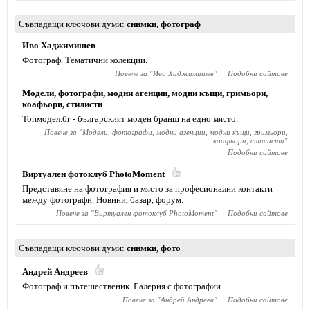
Съвпадащи ключови думи
снимки
,
фотограф
Иво Хаджимишев
Фотограф. Тематични колекции.
Повече за "
Иво Хаджимишев
"
Подобни сайтове
Модели, фотографи, модни агенции, модни къщи, гримьори,
коафьори, стилисти
Топмодел.бг - българският моден бранш на едно място.
Повече за "
Модели, фотографи, модни агенции, модни къщи, гримьори,
коафьори, стилисти
"
Подобни сайтове
Bиртуален фотоклуб PhotoMoment
Представяне на фотография и място за професионални контакти
между фотографи. Новини, базар, форум.
Повече за "
Bиртуален фотоклуб PhotoMoment
"
Подобни сайтове
Съвпадащи ключови думи
снимки
,
фото
Андрей Андреев
Фотограф и пътешественик. Галерия с фотографии.
Повече за "
Андрей Андреев
"
Подобни сайтове