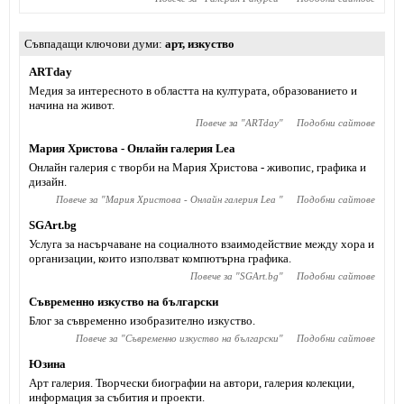
Съвпадащи ключови думи
арт
,
изкуство
АRTday
Медия за интересното в областта на културата, образованието и
начина на живот.
Повече за "
АRTday
"
Подобни сайтове
Мария Христова - Онлайн галерия Lea
Онлайн галерия с творби на Мария Христова - живопис, графика и
дизайн.
Повече за "
Мария Христова - Онлайн галерия Lea
"
Подобни сайтове
SGArt.bg
Услуга за насърчаване на социалното взаимодействие между хора и
организации, които използват компютърна графика.
Повече за "
SGArt.bg
"
Подобни сайтове
Съвременно изкуство на български
Блог за съвременно изобразително изкуство.
Повече за "
Съвременно изкуство на български
"
Подобни сайтове
Юзина
Арт галерия. Творчески биографии на автори, галерия колекции,
информация за събития и проекти.