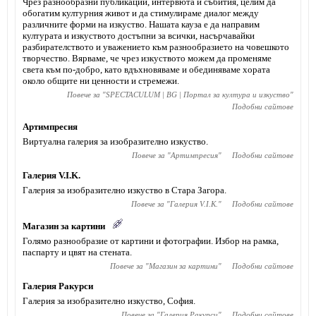
Чрез разнообразни публикации, интервюта и събития, целим да
обогатим културния живот и да стимулираме диалог между
различните форми на изкуство. Нашата кауза е да направим
културата и изкуството достъпни за всички, насърчавайки
разбирателството и уважението към разнообразието на човешкото
творчество. Вярваме, че чрез изкуството можем да променяме
света към по-добро, като вдъхновяваме и обединяваме хората
около общите ни ценности и стремежи.
Повече за "
SPECTACULUM | BG | Портал за култура и изкуство
"
Подобни сайтове
Артимпресия
Виртуална галерия за изобразително изкуство.
Повече за "
Артимпресия
"
Подобни сайтове
Галерия V.I.K.
Галерия за изобразително изкуство в Стара Загора.
Повече за "
Галерия V.I.K.
"
Подобни сайтове
Магазин за картини
Голямо разнообразие от картини и фотографии. Избор на рамка,
паспарту и цвят на стената.
Повече за "
Магазин за картини
"
Подобни сайтове
Галерия Ракурси
Галерия за изобразително изкуство, София.
Повече за "
Галерия Ракурси
"
Подобни сайтове