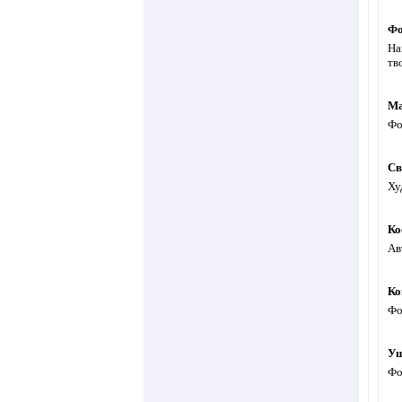
Фо
На
тв
Ма
Фо
Св
Ху
Ко
Ав
Ко
Фо
Уш
Фо