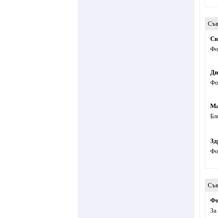
Съв
Св
Фо
Ди
Фо
Ма
Бл
Зд
Фо
Съв
Фо
За