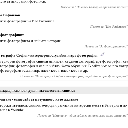
сто за панорамни фотописи.
Повече за "
Покажи България през твоя поглед
"
о Рафаилов
ог за фотография на Иво Рафаилов.
Повече за "
Иво Рафаилов
"
 фотографията
ог за фотографията и нейната история.
Повече за "
За фотографията
"
тограф в София - интериорна, студийна и арт фотография
териорен фотограф за снимки на имоти, студиен фотограф, арт фотография, се
тография, фотография в черно и бяло. Фото обучения: В сайта има много мате
 фотографски теми, напр. нисък ключ, висок ключ и др.
Повече за "
Фотограф в София - интериорна, студийна и арт фотография
"
падащи ключови думи
пътешествия
,
снимки
литане - един сайт за пътуването като желание
торски пътеписи, снимки, очерци и разкази за интересни места в България и по
канал в Youtube.
Повече за "
Излитане - един сайт за пътуването като желание
"