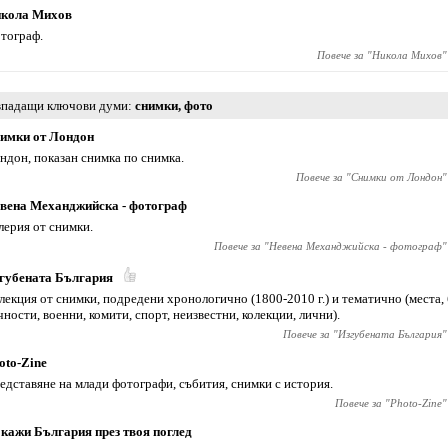
кола Михов
тограф.
Повече за "
Никола Михов
"
падащи ключови думи
снимки
,
фото
имки от Лондон
ндон, показан снимка по снимка.
Повече за "
Снимки от Лондон
"
вена Механджийска - фотограф
лерия от снимки.
Повече за "
Невена Механджийска - фотограф
"
губената България
лекция от снимки, подредени хронологично (1800-2010 г.) и тематично (места, 
чности, военни, комити, спорт, неизвестни, колекции, лични).
Повече за "
Изгубената България
"
oto-Zine
едставяне на млади фотографи, събития, снимки с история.
Повече за "
Photo-Zine
"
кажи България през твоя поглед