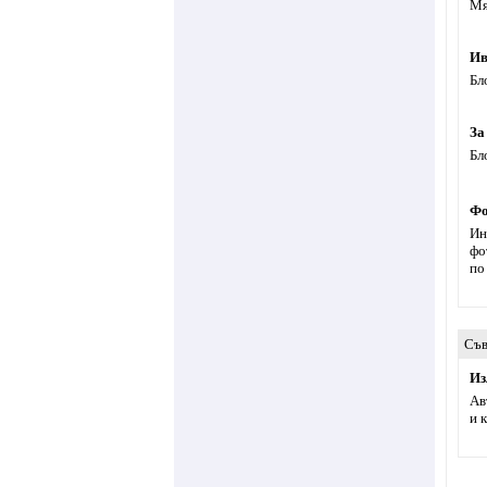
Мя
Ив
Бл
За
Бл
Фо
Ин
фо
по
Съв
Из
Ав
и 