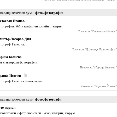
падащи ключови думи
фото
,
фотографии
етослав Иванов
тография. Уеб и графичен дизайн. Галерия.
Повече за "
Светослав Иванов
"
митър Лазаров-Дим
тограф. Галерия.
Повече за "
Димитър Лазаров-Дим
"
рица Колчева
ог с авторски фотографии.
Повече за "
Марица Колчева
"
равко Йончев
тограф. Галерия фотографии.
Повече за "
Здравко Йончев
"
падащи ключови думи
фото
,
фотографи
то портал
 фотографи и фотолюбители. Базар, галерия, форум.