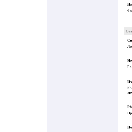
Ни
Фо
Съв
Сн
Ло
Не
Га
Из
Ко
ли
Ph
Пр
По