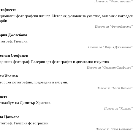
Повече за "
Фото портал
"
тофиеста
ционален фотографски пленер. История, условия за участие, галерия с наград
орби.
Повече за "
Фотофиеста
"
рия Джелебова
тограф. Галерия.
Повече за "
Мария Джелебова
"
етлан Стефанов
дожник-фотограф. Галерия арт фотография и дигитално изкуство.
Повече за "
Светлан Стефанов
"
си Иванов
торска фотография, подредена в албуми.
Повече за "
Коси Иванов
"
нете
тоалбум на Димитър Христов.
Повече за "
Конете
"
а Цонкова
тограф. Галерия фотографии.
Повече за "
Уша Цонкова
"