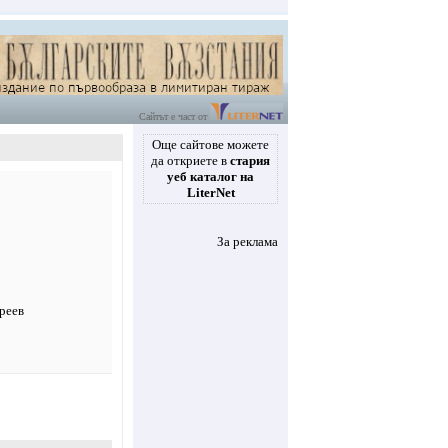
Сайтът е част от
Още сайтове можете
да откриете в
стария
уеб каталог на
LiterNet
За реклама
реев