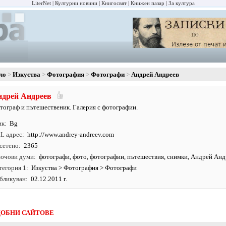
LiterNet
Културни новини
Книгосвят
Книжен пазар
За култура
ло
Изкуства
Фотография
Фотографи
Андрей Андреев
дрей Андреев
тограф и пътешественик. Галерия с фотографии.
ик
Bg
L адрес
http:/
/
www.
andrey-andreev.
com
сетено
2365
ючови думи
фотографи
,
фото
,
фотографии
,
пътешествия
,
снимки
,
Андрей Анд
тегория 1
Изкуства
>
Фотография
>
Фотографи
бликуван
02.12.2011 г.
ОБНИ САЙТОВЕ