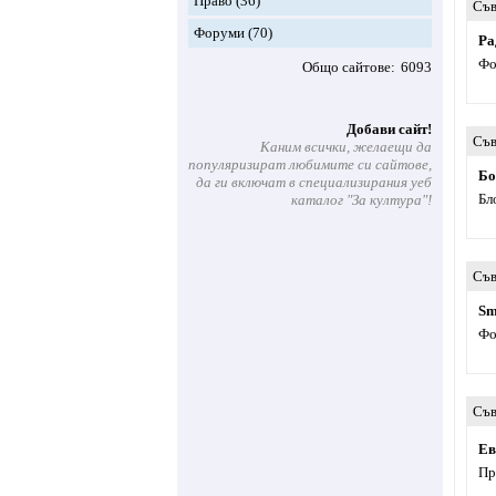
Право
(36)
Съв
Форуми
(70)
Ра
Фо
Общо сайтове
6093
Добави сайт!
Съв
Каним всички, желаещи да
популяризират любимите си сайтове,
Бо
да ги включат в специализирания уеб
Бл
каталог "За култура"!
Съв
Sm
Фо
Съв
Ев
Пр