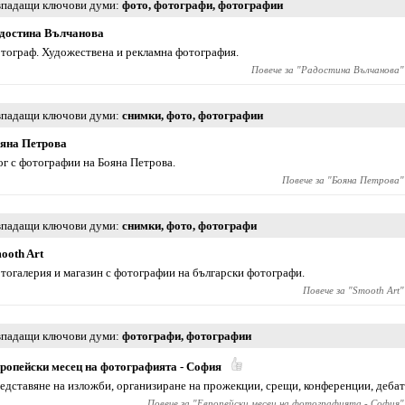
падащи ключови думи
фото
,
фотографи
,
фотографии
достина Вълчанова
тограф. Художествена и рекламна фотография.
Повече за "
Радостина Вълчанова
"
падащи ключови думи
снимки
,
фото
,
фотографии
яна Петрова
ог с фотографии на Бояна Петрова.
Повече за "
Бояна Петрова
"
падащи ключови думи
снимки
,
фото
,
фотографи
ooth Art
тогалерия и магазин с фотографии на български фотографи.
Повече за "
Smooth Art
"
падащи ключови думи
фотографи
,
фотографии
ропейски месец на фотографията - София
едставяне на изложби, организиране на прожекции, срещи, конференции, дебат
Повече за "
Европейски месец на фотографията - София
"