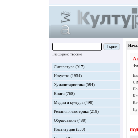
Нача
Търси
Разширено търсене
Ан
Фо
Литература
(917)
Ез
Изкуства
(1954)
UR
Хуманитаристика
(594)
По
Книги
(768)
Кл
Медии и култура
(498)
Ка
Пу
Религия и езотерика
(218)
Образование
(488)
Институции
(550)
ПОД