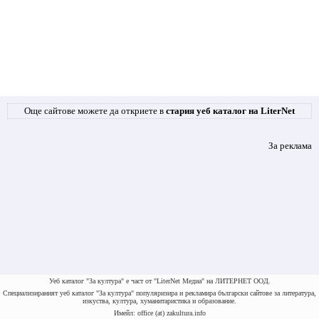
Още сайтове можете да откриете в
стария уеб каталог на LiterNet
За реклама
Уеб каталог "За култура" е част от "LiterNet Медиа" на ЛИТЕРНЕТ ООД.
Специализираният уеб каталог "За култура" популяризира и рекламира български сайтове за литература,
изкуства, култура, хуманитаристика и образование.
Имейл: office (at) zakultura.info