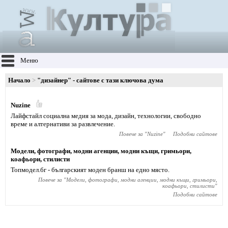
Меню
Начало
"дизайнер" - сайтове с тази ключова дума
Nuzine
Лайфстайл социална медия за мода, дизайн, технологии, свободно
време и алтернативи за развлечение.
Повече за "
Nuzine
"
Подобни сайтове
Модели, фотографи, модни агенции, модни къщи, гримьори,
коафьори, стилисти
Топмодел.бг - българският моден бранш на едно място.
Повече за "
Модели, фотографи, модни агенции, модни къщи, гримьори,
коафьори, стилисти
"
Подобни сайтове