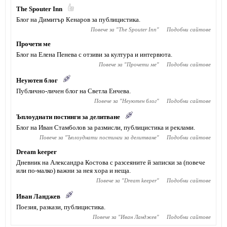
The Spouter Inn
Блог на Димитър Кенаров за публицистика.
Повече за "
The Spouter Inn
"
Подобни сайтове
Прочети ме
Блог на Елена Пенева с отзиви за култура и интервюта.
Повече за "
Прочети ме
"
Подобни сайтове
Неуютен блог
Публично-личен блог на Светла Енчева.
Повече за "
Неуютен блог
"
Подобни сайтове
Ъплоуднати постинги за делитване
Блог на Иван Стамболов за размисли, публицистика и реклами.
Повече за "
Ъплоуднати постинги за делитване
"
Подобни сайтове
Dream keeper
Дневник на Александра Костова с разсеяните й записки за (повече
или по-малко) важни за нея хора и неща.
Повече за "
Dream keeper
"
Подобни сайтове
Иван Ланджев
Поезия, разкази, публицистика.
Повече за "
Иван Ланджев
"
Подобни сайтове