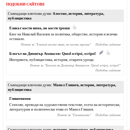
ПОДОБНИ САЙТОВЕ
Съвпадащи ключови думи
блогове
,
история
,
литература
,
публицистика
Езикът кости няма, но кости троши
Блог на Николай Василев за политика, общество, история и всичко
останало.
Повече за "
Езикът кости няма, но кости троши
"
Подобни сайтове
Блогът на Димитър Атанасов: Quod scripsi, scripsi!
Интервюта, публицистика, история, открити уроци.
Повече за "
Блогът на Димитър Атанасов: Quod scripsi, scripsi!
"
Подобни сайтове
Съвпадащи ключови думи
Манол Глишев
,
история
,
литература
,
публицистика
Глишевизми
Стихове, преводи на художествени текстове, есета на исторически,
литературни и политически теми от Манол Глишев.
Повече за "
Глишевизми
"
Подобни сайтове
Съвпадащи ключови думи
история
,
литература
,
публицистика