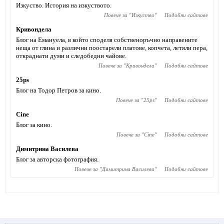
Изкуство. История на изкуството.
Повече за "
Изкуство
"
Подобни сайтове
Кривондела
Блог на Емануела, в който споделя собственоръчно направените
неща от глина и различни поостарели платове, копчета, летяли пера,
откраднати думи и следобедни чайове.
Повече за "
Кривондела
"
Подобни сайтове
25ps
Блог на Тодор Петров за кино.
Повече за "
25ps
"
Подобни сайтове
Cine
Блог за кино.
Повече за "
Cine
"
Подобни сайтове
Димитрина Василева
Блог за авторска фотография.
Повече за "
Димитрина Василева
"
Подобни сайтове