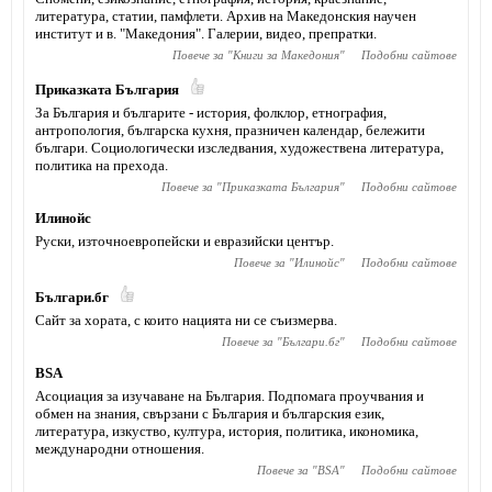
литература, статии, памфлети. Архив на Македонския научен
институт и в. "Македония". Галерии, видео, препратки.
Повече за "
Книги за Македония
"
Подобни сайтове
Приказката България
За България и българите - история, фолклор, етнография,
антропология, българска кухня, празничен календар, бележити
българи. Социологически изследвания, художествена литература,
политика на прехода.
Повече за "
Приказката България
"
Подобни сайтове
Илинойс
Руски, източноевропейски и евразийски център.
Повече за "
Илинойс
"
Подобни сайтове
Българи.бг
Сайт за хората, с които нацията ни се съизмерва.
Повече за "
Българи.бг
"
Подобни сайтове
BSA
Асоциация за изучаване на България. Подпомага проучвания и
обмен на знания, свързани с България и българския език,
литература, изкуство, култура, история, политика, икономика,
международни отношения.
Повече за "
BSA
"
Подобни сайтове