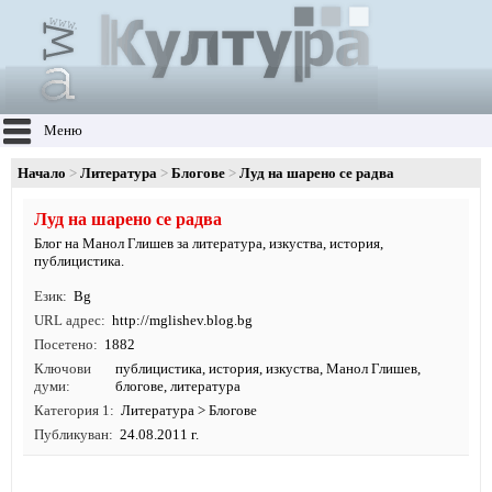
Меню
Начало
Литература
Блогове
Луд на шарено се радва
Луд на шарено се радва
Блог на Манол Глишев за литература, изкуства, история,
публицистика.
Език
Bg
URL адрес
http:/
/
mglishev.
blog.
bg
Посетено
1882
Ключови
публицистика
,
история
,
изкуства
,
Манол Глишев
,
думи
блогове
,
литература
Категория 1
Литература
>
Блогове
Публикуван
24.08.2011 г.