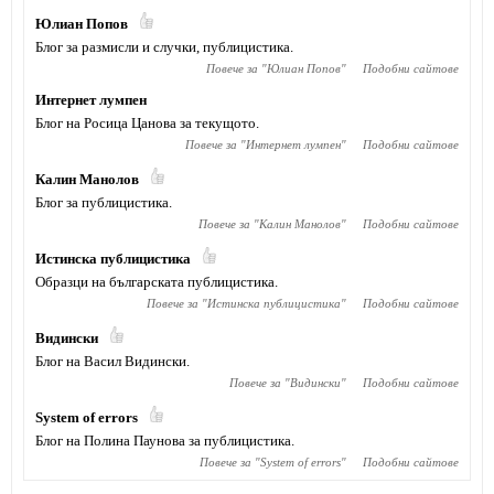
Юлиан Попов
Блог за размисли и случки, публицистика.
Повече за "
Юлиан Попов
"
Подобни сайтове
Интернет лумпен
Блог на Росица Цанова за текущото.
Повече за "
Интернет лумпен
"
Подобни сайтове
Калин Манолов
Блог за публицистика.
Повече за "
Калин Манолов
"
Подобни сайтове
Истинска публицистика
Образци на българската публицистика.
Повече за "
Истинска публицистика
"
Подобни сайтове
Видински
Блог на Васил Видински.
Повече за "
Видински
"
Подобни сайтове
System of errors
Блог на Полина Паунова за публицистика.
Повече за "
System of errors
"
Подобни сайтове