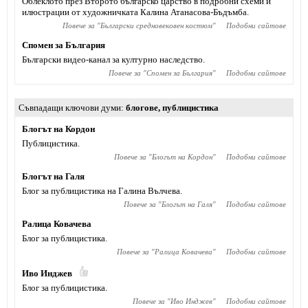
Облеклото през Второто българско царство в подробни схеми и
илюстрации от художничката Калина Атанасова-Бъдъмба.
Повече за "
Български средновековен костюм
"
Подобни сайтове
Спомен за България
Български видео-канал за културно наследство.
Повече за "
Спомен за България
"
Подобни сайтове
Съвпадащи ключови думи
блогове
,
публицистика
Блогът на Кордон
Публицистика.
Повече за "
Блогът на Кордон
"
Подобни сайтове
Блогът на Галя
Блог за публицистика на Галина Вълчева.
Повече за "
Блогът на Галя
"
Подобни сайтове
Ралица Ковачева
Блог за публицистика.
Повече за "
Ралица Ковачева
"
Подобни сайтове
Иво Инджев
Блог за публицистика.
Повече за "
Иво Инджев
"
Подобни сайтове