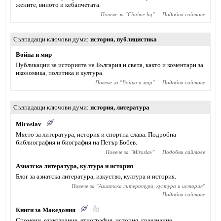
жените, виното и кебапчетата.
Повече за "
Chuime.bg
"
Подобни сайтове
Съвпадащи ключови думи
история
,
публицистика
Война и мир
Публикации за историята на България и света, както и коментари за
икономика, политика и култура.
Повече за "
Война и мир
"
Подобни сайтове
Съвпадащи ключови думи
история
,
литература
Miroslav
Място за литература, история и спортна слава. Подробна
библиография и биография на Петър Бобев.
Повече за "
Miroslav
"
Подобни сайтове
Азиатска литература, култура и история
Блог за азиатска литература, изкуство, култура и история.
Повече за "
Азиатска литература, култура и история
"
Подобни сайтове
Книги за Македония
Спомени, eзикознание, етнография, история, краезнание,