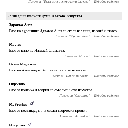
Повече за "
Български исторически блогове
"
Подобни сайтове
Съвпадащи ключови думи
блогове
,
изкуства
Здравко Анев
Блог на художника Здравко Анев с негови картини, изложби, видео.
Повече за "
Здравко Анев
"
Подобни сайтове
Movies
Блог за кино на Николай Стаматов.
Повече за "
Movies
"
Подобни сайтове
Dance Magazine
Блог на Александра Вутова за танцово изкуство.
Повече за "
Dance Magazine
"
Подобни сайтове
Окръжно
Блог за критика и теория на съвременното изкуство.
Повече за "
Окръжно
"
Подобни сайтове
MyFreshes
Блог за нестандартни и свежи творчески прояви.
Повече за "
MyFreshes
"
Подобни сайтове
Изкуство