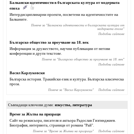
Балкански идентичности в българската култура от модерната
епоха
Интердисциплинарни проекти, посветени на идентичностите на
Балканите.
Повече за "
Балкански идентичности в българската култура от
модерната епоха
"
Подобни сайтове
Българско общество за проучване на 18. век
Информация за дружеството, научни публикации от негови
конференции и други текстове.
Повече за "
Българско общество за проучване на 18. век
"
Подобни сайтове
Васил Карлуковски
Българска история. Тракийски език и култура. Българска класическа
проза.
Повече за "
Васил Карлуковски
"
Подобни сайтове
Съвпадащи ключови думи
изкуства
,
литература
Време за Жътва на призраци
Сайт на режисьора, писателя и актьора Радослав Гизгинджиев‎.
Биография, интервюта, страници от романа "Рай".
Повече за "
Време за Жътва на призраци
"
Подобни сайтове