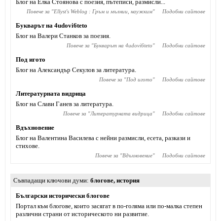
Блог на Елка Стоянова с поезия, пътеписи, размисли...
Повече за "
Ellyst's Weblog : Гръм и мълнии, наужким
"
Подобни сайтове
Букварът на 4udovi6teto
Блог на Валери Станков за поезия.
Повече за "
Букварът на 4udovi6teto
"
Подобни сайтове
Под игото
Блог на Александър Секулов за литература.
Повече за "
Под игото
"
Подобни сайтове
Литературната видрица
Блог на Слави Ганев за литература.
Повече за "
Литературната видрица
"
Подобни сайтове
Вдъхновение
Блог на Валентина Василева с нейни размисли, есета, разкази и
стихове.
Повече за "
Вдъхновение
"
Подобни сайтове
Съвпадащи ключови думи
блогове
,
история
Български исторически блогове
Портал към блогове, които засягат в по-голяма или по-малка степен
различни страни от историческото ни развитие.