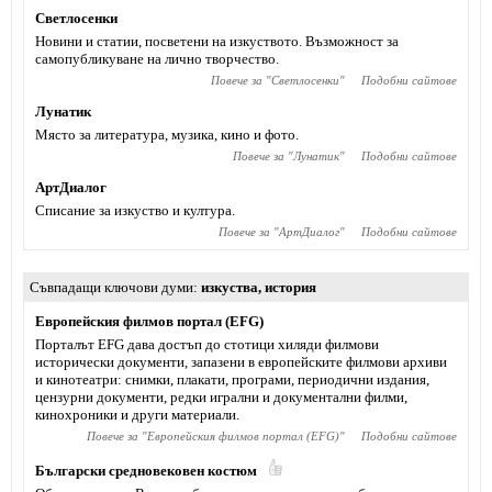
Светлосенки
Новини и статии, посветени на изкуството. Възможност за
самопубликуване на лично творчество.
Повече за "
Светлосенки
"
Подобни сайтове
Лунатик
Място за литература, музика, кино и фото.
Повече за "
Лунатик
"
Подобни сайтове
АртДиалог
Списание за изкуство и култура.
Повече за "
АртДиалог
"
Подобни сайтове
Съвпадащи ключови думи
изкуства
,
история
Европейския филмов портал (EFG)
Порталът EFG дава достъп до стотици хиляди филмови
исторически документи, запазени в европейските филмови архиви
и кинотеатри: снимки, плакати, програми, периодични издания,
цензурни документи, редки игрални и документални филми,
кинохроники и други материали.
Повече за "
Европейския филмов портал (EFG)
"
Подобни сайтове
Български средновековен костюм