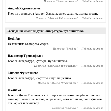
Повече за "
Блога на Ксения
"
Подобни сайтове
Андрей Хадживасилев
Блог на режисьора Андрей Хадживасилев за кино, музика и свят.
Повече за "
Андрей Хадживасилев
"
Подобни сайтове
Съвпадащи ключови думи
литература
,
публицистика
Bodil.bg
Независима българска медия.
Повече за "
Bodil.bg
"
Подобни сайтове
Владимир Трендафилов
Блог за литература, култура, публицистика.
Повече за "
Владимир Трендафилов
"
Подобни сайтове
Милена Фучеджиева
Блог за литература, изкуство и публицистика.
Повече за "
Милена Фучеджиева
"
Подобни сайтове
divanova
Блог на Диана Иванова, в който преставя своите творби и проекти
като журналист на свободна практика, йога-терапевт, поет, филмов
сценарист и режисьор.
Повече за "
divanova
"
Подобни сайтове