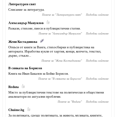
Литературен свят
Списание за литература.
Повече за "
Литературен свят
"
Подобни сайтове
Александър Мануилов
Разкази, стихове, пиеси и публицистични статии.
Повече за "
Александър Мануилов
"
Подобни сайтове
Жени Костадинова
Откъси от книги за Ванга, стихосбирки и публицистика на
авторката. Изработва кукли от хартия, конци, копчета, текстил,
дърво, стъкло...
Повече за "
Жени Костадинова
"
Подобни сайтове
В сянката на Борисов
Книга на Иван Бакалов за Бойко Борисов.
Повече за "
В сянката на Борисов
"
Подобни сайтове
Reduta
Място за публицистични текстове на политически и обществени
анализатори по актуални проблеми.
Повече за "
Reduta
"
Подобни сайтове
Chuime.bg
За политиката, срещу политиката, за живота, музиката, книгите,