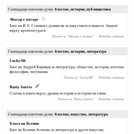
Съвпадащи ключови думи
блогове
,
история
,
публицистика
Абагар е магаре
Блог на И. Е. Станков с размисли за изкуствата и живота. Акцент
върху архитектурата.
Повече за "
Абагар е магаре
"
Подобни сайтове
Съвпадащи ключови думи
блогове
,
история
,
литература
LuckyAK
Блог на Андрей Киряков за литература, общество, история, източна
философия, пътувания.
Повече за "
LuckyAK
"
Подобни сайтове
Runiy Istoria
Статии и книги върху древна история и история на езика.
Повече за "
Runiy Istoria
"
Подобни сайтове
Съвпадащи ключови думи
блогове
,
изкуства
,
литература
Блога на Ксения
Блог на Ксения Асенова за литература и други изкуства.