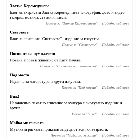
Златка Керемедчиева
Блог на актрисата Златка Керемедчиева. Биография, фото и видео
галерия, новини, статии и пиеси.
Повече за "
Златка Керемедчиева
"
Подобни сайтове
Световете
Блог на списание "Световете" - издание за изкуства.
Повече за "
Световете
"
Подобни сайтове
Посоките на пумпалчето
Поезия, проза и живопис от Катя Начева.
Повече за "
Посоките на пумпалчето
"
Подобни сайтове
Под моста
Издание за литература и други изкуства.
Повече за "
Под моста
"
Подобни сайтове
Виж!
Независимо печатно списание за култура с виртуално издание и
архив.
Повече за "
Виж!
"
Подобни сайтове
Майка ми гъската
Музиката разказва приказки за деца от всички възрасти.
Повече за "
Майка ми гъската
"
Подобни сайтове