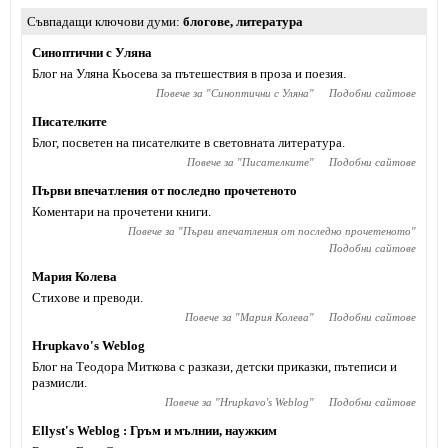
Съвпадащи ключови думи
блогове
,
литература
Синоптични с Уляна
Блог на Уляна Кьосева за пътешествия в проза и поезия.
Повече за "
Синоптични с Уляна
"
Подобни сайтове
Писателките
Блог, посветен на писателките в световната литература.
Повече за "
Писателките
"
Подобни сайтове
Първи впечатления от последно прочетеното
Коментари на прочетени книги.
Повече за "
Първи впечатления от последно прочетеното
"
Подобни сайтове
Мария Колева
Стихове и преводи.
Повече за "
Мария Колева
"
Подобни сайтове
Hrupkavo's Weblog
Блог на Теодора Миткова с разкази, детски приказки, пътеписи и
размисли.
Повече за "
Hrupkavo's Weblog
"
Подобни сайтове
Ellyst's Weblog : Гръм и мълнии, наужким