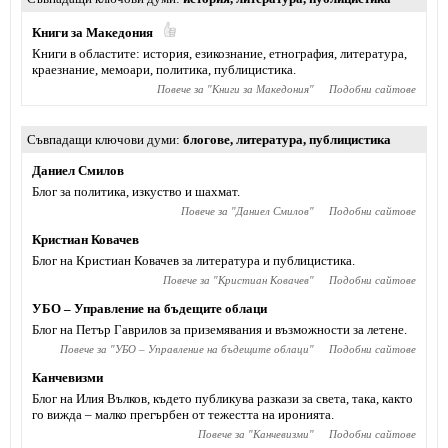
Книги за Македония
Книги в областите: история, езикознание, етнография, литература,
краезнание, мемоари, политика, публицистика.
Повече за "
Книги за Македония
"
Подобни сайтове
Съвпадащи ключови думи
блогове
,
литература
,
публицистика
Даниел Смилов
Блог за политика, изкуство и шахмат.
Повече за "
Даниел Смилов
"
Подобни сайтове
Кристиан Ковачев
Блог на Кристиан Ковачев за литература и публицистика.
Повече за "
Кристиан Ковачев
"
Подобни сайтове
УБО – Управление на бъдещите облаци
Блог на Петър Гаврилов за приземявания и възможности за летене.
Повече за "
УБО – Управление на бъдещите облаци
"
Подобни сайтове
Канчевизми
Блог на Илия Вълков, където публикува разкази за света, така, както
го вижда – малко прегърбен от тежестта на иронията.
Повече за "
Канчевизми
"
Подобни сайтове