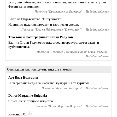
културни събития; театрални, филмови, читалищни и литературни
фестивали и конкурси.
Повече за "
Празниците на България
"
Подобни сайтове
Блог на Издателство "Ентусиаст"
Новини за издания, проекти и творчески срещи.
Повече за "
Блог на Издателство "Ентусиаст"
"
Подобни сайтове
Текстове и фотографии от Стоян Радулов
Блог на Стоян Радулов за изкуство, литература, фотография и
публицистика.
Повече за "
Текстове и фотографии от Стоян Радулов
"
Подобни сайтове
Съвпадащи ключови думи
изкуства
,
медии
Арт Виза България
Интегрирана медиа за изкуство, култура и арт туризъм.
Повече за "
Арт Виза България
"
Подобни сайтове
Dance Magazine Bulgaria
Списание за танцово изкуство.
Повече за "
Dance Magazine Bulgaria
"
Подобни сайтове
Класик FM