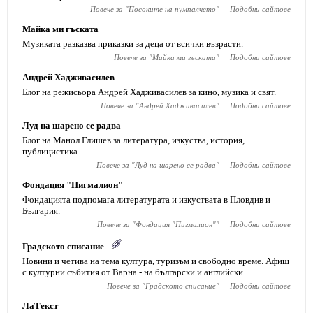
Повече за "
Посоките на пумпалчето
"
Подобни сайтове
Майка ми гъската
Музиката разказва приказки за деца от всички възрасти.
Повече за "
Майка ми гъската
"
Подобни сайтове
Андрей Хадживасилев
Блог на режисьора Андрей Хадживасилев за кино, музика и свят.
Повече за "
Андрей Хадживасилев
"
Подобни сайтове
Луд на шарено се радва
Блог на Манол Глишев за литература, изкуства, история,
публицистика.
Повече за "
Луд на шарено се радва
"
Подобни сайтове
Фондация "Пигмалион"
Фондацията подпомага литературата и изкуствата в Пловдив и
България.
Повече за "
Фондация "Пигмалион"
"
Подобни сайтове
Градското списание
Новини и четива на тема култура, туризъм и свободно време. Афиш
с културни събития от Варна - на български и английски.
Повече за "
Градското списание
"
Подобни сайтове
ЛаТекст