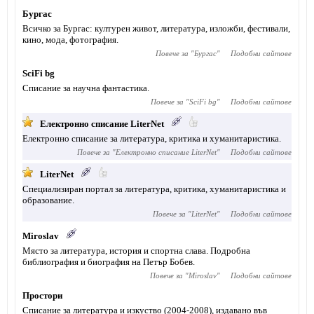
Бургас
Всичко за Бургас: културен живот, литература, изложби, фестивали,
кино, мода, фотография.
Повече за "
Бургас
"
Подобни сайтове
SciFi bg
Списание за научна фантастика.
Повече за "
SciFi bg
"
Подобни сайтове
Електронно списание LiterNet
Електронно списание за литература, критика и хуманитаристика.
Повече за "
Електронно списание LiterNet
"
Подобни сайтове
LiterNet
Специализиран портал за литература, критика, хуманитаристика и
образование.
Повече за "
LiterNet
"
Подобни сайтове
Miroslav
Място за литература, история и спортна слава. Подробна
библиография и биография на Петър Бобев.
Повече за "
Miroslav
"
Подобни сайтове
Простори
Списание за литература и изкуство (2004-2008), издавано във