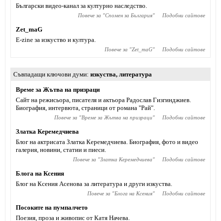
Български видео-канал за културно наследство.
Повече за "
Спомен за България
"
Подобни сайтове
Zet_maG
Е-zine за изкуство и култура.
Повече за "
Zet_maG
"
Подобни сайтове
Съвпадащи ключови думи
изкуства
,
литература
Време за Жътва на призраци
Сайт на режисьора, писателя и актьора Радослав Гизгинджиев‎.
Биография, интервюта, страници от романа "Рай".
Повече за "
Време за Жътва на призраци
"
Подобни сайтове
Златка Керемедчиева
Блог на актрисата Златка Керемедчиева. Биография, фото и видео
галерия, новини, статии и пиеси.
Повече за "
Златка Керемедчиева
"
Подобни сайтове
Блога на Ксения
Блог на Ксения Асенова за литература и други изкуства.
Повече за "
Блога на Ксения
"
Подобни сайтове
Посоките на пумпалчето
Поезия, проза и живопис от Катя Начева.