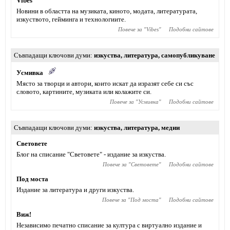
Vibes
Новини в областта на музиката, киното, модата, литературата,
изкуството, гейминга и технологиите.
Повече за "
Vibes
"
Подобни сайтове
Съвпадащи ключови думи
изкуства
,
литература
,
самопубликуване
Усмивка
Място за творци и автори, които искат да изразят себе си със
словото, картините, музиката или колажите си.
Повече за "
Усмивка
"
Подобни сайтове
Съвпадащи ключови думи
изкуства
,
литература
,
медии
Световете
Блог на списание "Световете" - издание за изкуства.
Повече за "
Световете
"
Подобни сайтове
Под моста
Издание за литература и други изкуства.
Повече за "
Под моста
"
Подобни сайтове
Виж!
Независимо печатно списание за култура с виртуално издание и