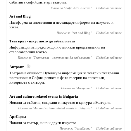
събития в софийските арт галерии.
Повече за "
Sofia Art Galleries
"
Подобни сайтове
Art and Blog
Платформа за иновативни и нестандартни форми на изкуство и
изява.
Повече за "
Art and Blog
"
Подобни сайтове
Театърът - изкуството да забавляваш
Информация за предстоящи и отминали представления на
старозагорския театър.
Повече за "
Театърът - изкуството да забавляваш
"
Подобни сайтове
Антракт
Театрална общност. Публикува информация за театри и театрални
постановки в София, ревюта и фото галерии на спектакли,
интервюта с актьори.
Повече за "
Антракт
"
Подобни сайтове
Art and culture related events in Bulgaria
Новини за събития, свързани с изкуство и култура в България.
Повече за "
Art and culture related events in Bulgaria
"
Подобни сайтове
АртСцена
Новини за театър, кино и други изкуства.
Повече за "
АртСцена
"
Подобни сайтове