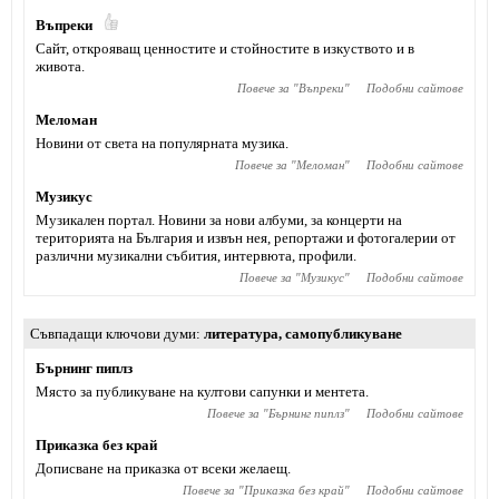
Въпреки
Сайт, открояващ ценностите и стойностите в изкуството и в
живота.
Повече за "
Въпреки
"
Подобни сайтове
Меломан
Новини от света на популярната музика.
Повече за "
Меломан
"
Подобни сайтове
Музикус
Музикален портал. Новини за нови албуми, за концерти на
територията на България и извън нея, репортажи и фотогалерии от
различни музикални събития, интервюта, профили.
Повече за "
Музикус
"
Подобни сайтове
Съвпадащи ключови думи
литература
,
самопубликуване
Бърнинг пиплз
Място за публикуване на култови сапунки и ментета.
Повече за "
Бърнинг пиплз
"
Подобни сайтове
Приказка без край
Дописване на приказка от всеки желаещ.
Повече за "
Приказка без край
"
Подобни сайтове