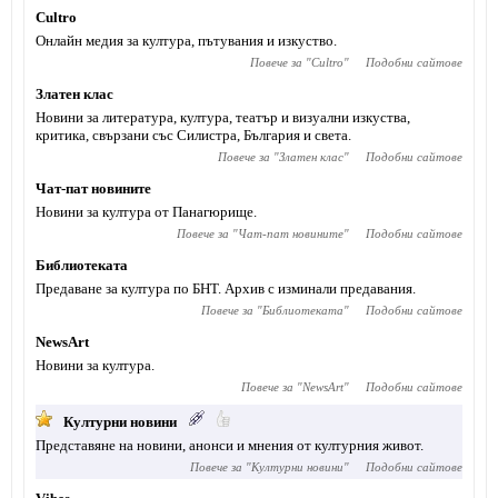
Cultro
Онлайн медия за култура, пътувания и изкуство.
Повече за "
Cultro
"
Подобни сайтове
Златен клас
Новини за литература, култура, театър и визуални изкуства,
критика, свързани със Силистра, България и света.
Повече за "
Златен клас
"
Подобни сайтове
Чат-пат новините
Новини за култура от Панагюрище.
Повече за "
Чат-пат новините
"
Подобни сайтове
Библиотеката
Предаване за култура по БНТ. Архив с изминали предавания.
Повече за "
Библиотеката
"
Подобни сайтове
NewsArt
Новини за култура.
Повече за "
NewsArt
"
Подобни сайтове
Културни новини
Представяне на новини, анонси и мнения от културния живот.
Повече за "
Културни новини
"
Подобни сайтове