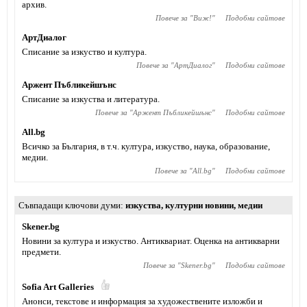
архив.
Повече за "
Виж!
"
Подобни сайтове
АртДиалог
Списание за изкуство и култура.
Повече за "
АртДиалог
"
Подобни сайтове
Аржент Пъбликейшънс
Списание за изкуства и литература.
Повече за "
Аржент Пъбликейшънс
"
Подобни сайтове
All.bg
Всичко за България, в т.ч. култура, изкуство, наука, образование,
медии.
Повече за "
All.bg
"
Подобни сайтове
Съвпадащи ключови думи
изкуства
,
културни новини
,
медии
Skener.bg
Новини за култура и изкуство. Антиквариат. Оценка на антикварни
предмети.
Повече за "
Skener.bg
"
Подобни сайтове
Sofia Art Galleries
Анонси, текстове и информация за художествените изложби и