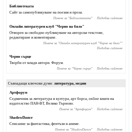
Библиотеката
Сайт за самопубликуване на поезия и проза.
Повече за "
Библиотеката
"
Подобни сайтове
Онлайн литературен клуб "Черно на бяло"
Отворен за свободно публикуване на авторски текстове,
редактиране и коментиране.
Повече за "
Онлайн литературен клуб "Черно на бяло"
"
Подобни сайтове
Черно сърце
Творби от млади автори. Форум.
Повече за "
Черно сърце
"
Подобни сайтове
Съвпадащи ключови думи
литература
,
медии
Артфорум
Седмичник за литература и култура, арт борса, online книги на
издателство ПАН-ВТ, Велико Търново.
Повече за "
Артфорум
"
Подобни сайтове
ShadowDance
Списание за фантастика, фентъзи и аниме.
Повече за "
ShadowDance
"
Подобни сайтове