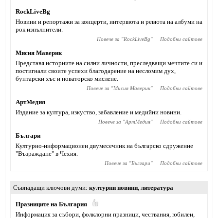
RockLiveBg
Новини и репортажи за концерти, интервюта и ревюта на албуми на
рок изпълнители.
Повече за "
RockLiveBg
"
Подобни сайтове
Мисия Маверик
Представя историите на силни личности, преследващи мечтите си и
постигнали своите успехи благодарение на несломим дух,
бунтарски хъс и новаторско мислене.
Повече за "
Мисия Маверик
"
Подобни сайтове
АртМедия
Издание за култура, изкуство, забавление и медийни новини.
Повече за "
АртМедия
"
Подобни сайтове
Българи
Културно-информационен двумесечник на българско сдружение
"Възраждане" в Чехия.
Повече за "
Българи
"
Подобни сайтове
Съвпадащи ключови думи
културни новини
,
литература
Празниците на България
Информация за събори, фолклорни празници, чествания, юбилеи,