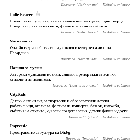
Повече за "
Любословие
"
Подобни сайтове
Indie Beaver
Проект за популяризиране на независими международни творци.
Представя ревюта на книги, филми и новини за събития.
Повече за "
Indie Beaver
"
Подобни сайтове
Часовникът
Онлайн гид за събитията в духовния и културен живот на
Пазарджик.
Повече за "
Часовникът
"
Подобни сайтове
Новини за музика
Авторски музикални новини, снимки и репортажи за всички
стилове и изпълнители.
Повече за "
Новини за музика
"
Подобни сайтове
CityKids
Детски онлайн гид за творчески и образователни детски
работилници, ателиета, фестивали, концерти, базари, изложби,
събития на открито, куклени представления, детски филми и други.
Повече за "
CityKids
"
Подобни сайтове
Impressio
Пространство за култура на Dir.bg.
Повече за "
Impressio
"
Подобни сайтове