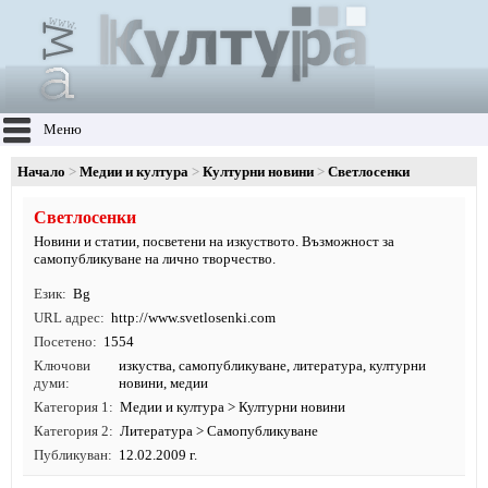
Меню
Начало
Медии и култура
Културни новини
Светлосенки
Светлосенки
Новини и статии, посветени на изкуството. Възможност за
самопубликуване на лично творчество.
Език
Bg
URL адрес
http:/
/
www.
svetlosenki.
com
Посетено
1554
Ключови
изкуства
,
самопубликуване
,
литература
,
културни
думи
новини
,
медии
Категория 1
Медии и култура
>
Културни новини
Категория 2
Литература
>
Самопубликуване
Публикуван
12.02.2009 г.