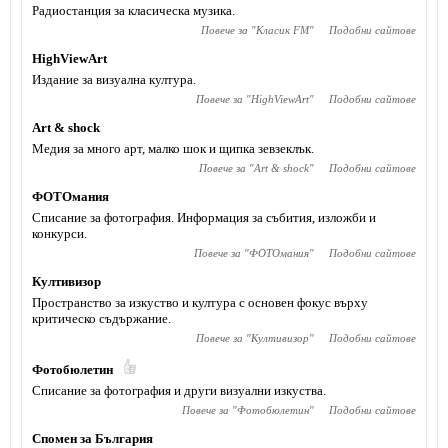
Радиостанция за класическа музика.
Повече за "
Класик FM
"
Подобни сайтове
HighViewArt
Издание за визуална култура.
Повече за "
HighViewArt
"
Подобни сайтове
Art & shock
Медия за много арт, малко шок и щипка зевзеклък.
Повече за "
Art & shock
"
Подобни сайтове
ФОТОмания
Списание за фотография. Информация за събития, изложби и
конкурси.
Повече за "
ФОТОмания
"
Подобни сайтове
Култивизор
Пространство за изкуство и култура с основен фокус върху
критическо съдържание.
Повече за "
Култивизор
"
Подобни сайтове
Фотобюлетин
Списание за фотография и други визуални изкуства.
Повече за "
Фотобюлетин
"
Подобни сайтове
Спомен за България