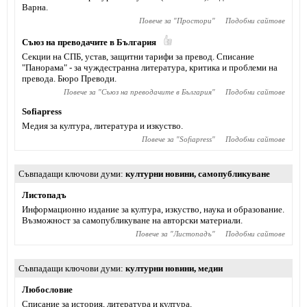
Варна.
Повече за "
Простори
"
Подобни сайтове
Съюз на преводачите в България
Секции на СПБ, устав, защитни тарифи за превод. Списание
"Панорама" - за чуждестранна литература, критика и проблеми на
превода. Бюро Преводи.
Повече за "
Съюз на преводачите в България
"
Подобни сайтове
Sofiapress
Медия за култура, литература и изкуство.
Повече за "
Sofiapress
"
Подобни сайтове
Съвпадащи ключови думи
културни новини
,
самопубликуване
Листопадъ
Информационно издание за култура, изкуство, наука и образование.
Възможност за самопубликуване на авторски материали.
Повече за "
Листопадъ
"
Подобни сайтове
Съвпадащи ключови думи
културни новини
,
медии
Любословие
Списание за история, литература и култура.