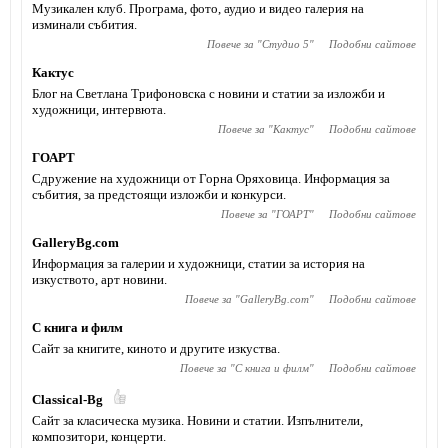
Музикален клуб. Програма, фото, аудио и видео галерия на
изминали събития.
Повече за "
Студио 5
"
Подобни сайтове
Кактус
Блог на Светлана Трифоновска с новини и статии за изложби и
художници, интервюта.
Повече за "
Кактус
"
Подобни сайтове
ГОАРТ
Сдружение на художници от Горна Оряховица. Информация за
събития, за предстоящи изложби и конкурси.
Повече за "
ГОАРТ
"
Подобни сайтове
GalleryBg.com
Информация за галерии и художници, статии за история на
изкуството, арт новини.
Повече за "
GalleryBg.com
"
Подобни сайтове
С книга и филм
Сайт за книгите, киното и другите изкуства.
Повече за "
С книга и филм
"
Подобни сайтове
Classical-Bg
Сайт за класическа музика. Новини и статии. Изпълнители,
композитори, концерти.