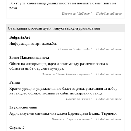
Рок група, съчетаваща деликатността на поезията с енергията на
рока.
Повече за "
ЛаТекст
"
Подобни сайтове
Съвпадащи ключови думи
изкуства
,
културни новини
BulgariaArt
Информация за арт изложби.
Повече за "
BulgariaArt
"
Подобни сайтове
Звено Панаоки щанета
Обмен на информация, идеи и опит между различни звена в
областта на българската култура.
Повече за "
Звено Панаоки щанета
"
Подобни сайтове
Prima
Кратки уроци и упражнения по балет за деца, упътвания за избор
на танцово облекло, новини за събития свързани с танца.
Повече за "
Prima
"
Подобни сайтове
Звук и светлина
Аудиовизуален спектакъл на хълма Царевец във Велико Търново.
Повече за "
Звук и светлина
"
Подобни сайтове
Студио 5