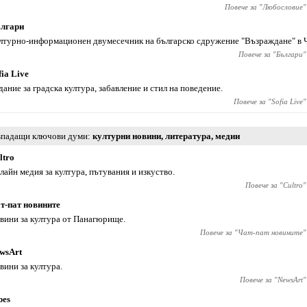
Повече за "
Любословие
"
лгари
лтурно-информационен двумесечник на българско сдружение "Възраждане" в 
Повече за "
Българи
"
fia Live
дание за градска култура, забавление и стил на поведение.
Повече за "
Sofia Live
"
падащи ключови думи
културни новини
,
литература
,
медии
ltro
лайн медия за култура, пътувания и изкуство.
Повече за "
Cultro
"
т-пат новините
вини за култура от Панагюрище.
Повече за "
Чат-пат новините
"
wsArt
вини за култура.
Повече за "
NewsArt
"
bes