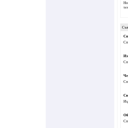
Но
те
Съв
Сп
Сп
Из
Сп
Че
Сп
Св
Из
Об
Сп