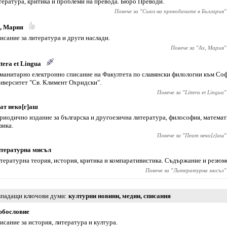
тература, критика и проблеми на превода. Бюро Преводи.
Повече за "
Съюз на преводачите в България
"
, Мария
исание за литература и други наслади.
Повече за "
Ах, Мария
"
ttera et Lingua
манитарно електронно списание на Факултета по славянски филологии към Со
иверситет "Св. Климент Охридски".
Повече за "
Littera et Lingua
"
ат неко[г]аш
риодично издание за българска и другоезична литература, философия, математ
зика.
Повече за "
Пеат неко[г]аш
"
тературна мисъл
тературна теория, история, критика и компаративистика. Съдържание и резюм
Повече за "
Литературна мисъл
"
падащи ключови думи
културни новини
,
медии
,
списания
бословие
исание за история, литература и култура.