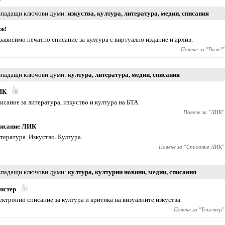
падащи ключови думи
изкуства
,
култура
,
литература
,
медии
,
списания
ж!
зависимо печатно списание за култура с виртуално издание и архив.
Повече за "
Виж!
"
падащи ключови думи
култура
,
литература
,
медии
,
списания
ИК
исание за литература, изкуство и култура на БТА.
Повече за "
ЛИК
"
исание ЛИК
тература. Изкуство. Култура.
Повече за "
Списание ЛИК
"
падащи ключови думи
култура
,
културни новини
,
медии
,
списания
истер
ектронно списание за култура и критика на визуалните изкуства.
Повече за "
Блистер
"