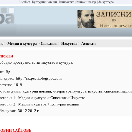
LiterNet
Културни новини
Книгосвят
Книжен пазар
За култура
ло
Медии и култура
Списания
Изкуства
Аспекти
спекти
ободно пространство за изкуство и култура.
ик
Bg
L адрес
http:/
/
aszpecti.
blogspot.
com
сетено
1619
ючови думи
културни новини
,
литература
,
култура
,
изкуства
,
списания
,
медии
тегория 1
Медии и култура
>
Списания
>
Изкуства
тегория 2
Медии и култура
>
Културни новини
бликуван
30.12.2012 г.
ОБНИ САЙТОВЕ