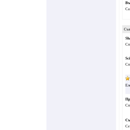
Въ
Са
Съв
Sh
Сп
Sc
Сп
Ел
Пр
Сп
Съ
Се