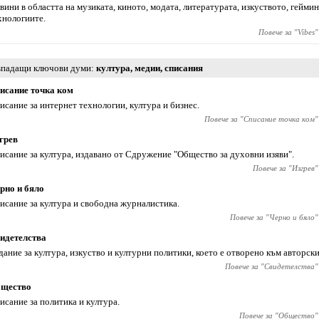
вини в областта на музиката, киното, модата, литературата, изкуството, геймин
хнологиите.
Повече за "
Vibes
"
падащи ключови думи
култура
,
медии
,
списания
исание точка ком
исание за интернет технологии, култура и бизнес.
Повече за "
Списание точка ком
"
грев
исание за култура, издавано от Сдружение "Общество за духовни изяви".
Повече за "
Изгрев
"
рно и бяло
исание за култура и свободна журналистика.
Повече за "
Черно и бяло
"
идетелства
дание за култура, изкуство и културни политики, което е отворено към авторск
Повече за "
Свидетелства
"
щество
исание за политика и култура.
Повече за "
Общество
"