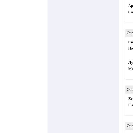
Ар
Сп
Съв
Св
Но
Лу
Мя
Съв
Ze
Е-
Съв