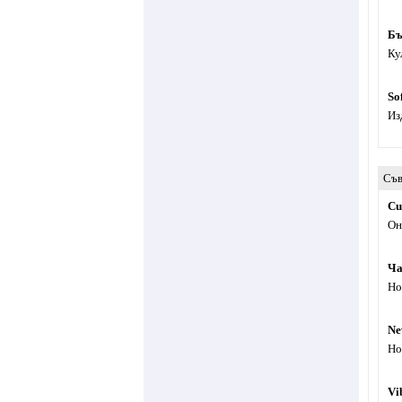
Бъ
Ку
So
Из
Съв
Cu
Он
Ча
Но
Ne
Но
Vi