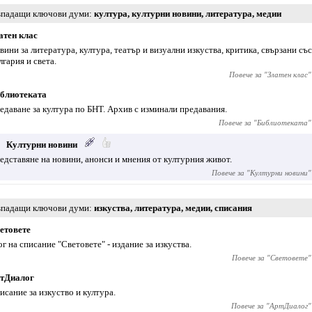
падащи ключови думи
култура
,
културни новини
,
литература
,
медии
атен клас
вини за литература, култура, театър и визуални изкуства, критика, свързани съ
лгария и света.
Повече за "
Златен клас
"
блиотеката
едаване за култура по БНТ. Архив с изминали предавания.
Повече за "
Библиотеката
"
Културни новини
едставяне на новини, анонси и мнения от културния живот.
Повече за "
Културни новини
"
падащи ключови думи
изкуства
,
литература
,
медии
,
списания
етовете
ог на списание "Световете" - издание за изкуства.
Повече за "
Световете
"
тДиалог
исание за изкуство и култура.
Повече за "
АртДиалог
"