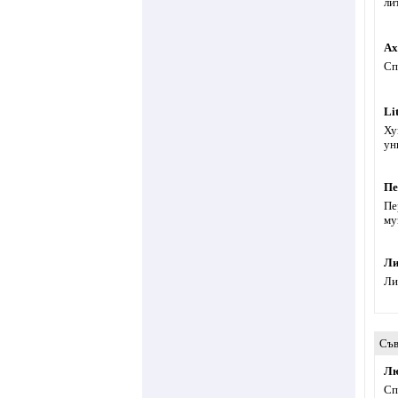
ли
Ах
Сп
Li
Ху
ун
Пе
Пе
му
Ли
Ли
Съв
Лю
Сп