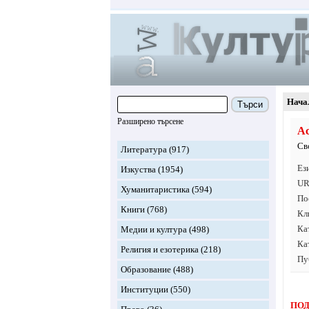
Нача
Търси
Разширено търсене
А
Св
Литература
(917)
Ез
Изкуства
(1954)
UR
Хуманитаристика
(594)
По
Книги
(768)
Кл
Ка
Медии и култура
(498)
Ка
Религия и езотерика
(218)
Пу
Образование
(488)
Институции
(550)
ПОД