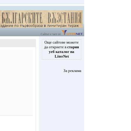
Сайтът е част от
Още сайтове можете
да откриете в
стария
уеб каталог на
LiterNet
За реклама