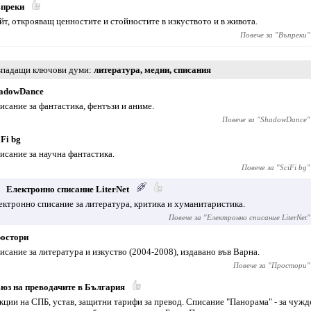
преки
йт, открояващ ценностите и стойностите в изкуството и в живота.
Повече за "
Въпреки
"
падащи ключови думи
литература
,
медии
,
списания
adowDance
исание за фантастика, фентъзи и аниме.
Повече за "
ShadowDance
"
iFi bg
исание за научна фантастика.
Повече за "
SciFi bg
"
Електронно списание LiterNet
ектронно списание за литература, критика и хуманитаристика.
Повече за "
Електронно списание LiterNet
"
остори
исание за литература и изкуство (2004-2008), издавано във Варна.
Повече за "
Простори
"
юз на преводачите в България
кции на СПБ, устав, защитни тарифи за превод. Списание "Панорама" - за чуж