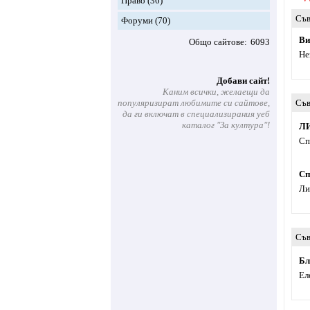
Право
(36)
Съв
Форуми
(70)
Ви
Общо сайтове
6093
Не
Добави сайт!
Каним всички, желаещи да
популяризират любимите си сайтове,
Съв
да ги включат в специализирания уеб
каталог "За култура"!
Л
Сп
Сп
Ли
Съв
Бл
Ел