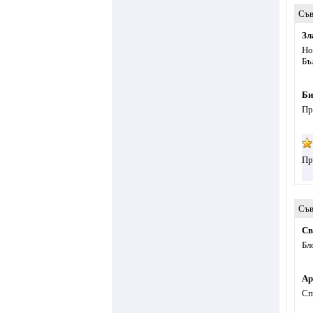
Съв
Зл
Но
Бъ
Би
Пр
Пр
Съв
Св
Бл
Ар
Сп