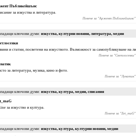
жент Пъбликейшънс
исание за изкуства и литература.
Повече за "
Аржент Пъбликейшънс
"
падащи ключови думи
изкуства
,
културни новини
,
литература
,
медии
етлосенки
вини и статии, посветени на изкуството. Възможност за самопубликуване на л
Повече за "
Светлосенки
"
натик
сто за литература, музика, кино и фото.
Повече за "
Лунатик
"
падащи ключови думи
изкуства
,
култура
,
медии
,
списания
t_maG
zine за изкуство и култура.
Повече за "
Zet_maG
"
падащи ключови думи
изкуства
,
култура
,
културни новини
,
медии