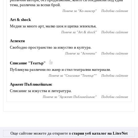
тема, различна за всеки брой.
Повече за "
Ко-миксер
"
Подобни сайтове
Art & shock
Медия за много арт, малко шок и щипка зевзеклък.
Повече за "
Art & shock
"
Подобни сайтове
Аспекти
Свободно пространство за изкуство и култура.
Повече за "
Аспекти
"
Подобни сайтове
Списание "Театър"
Публикува различни по жанр и стил театрални материали.
Повече за "
Списание "Театър"
"
Подобни сайтове
Аржент Пъбликейшънс
Списание за изкуства и литература.
Повече за "
Аржент Пъбликейшънс
"
Подобни сайтове
Още сайтове можете да откриете в
стария уеб каталог на LiterNet