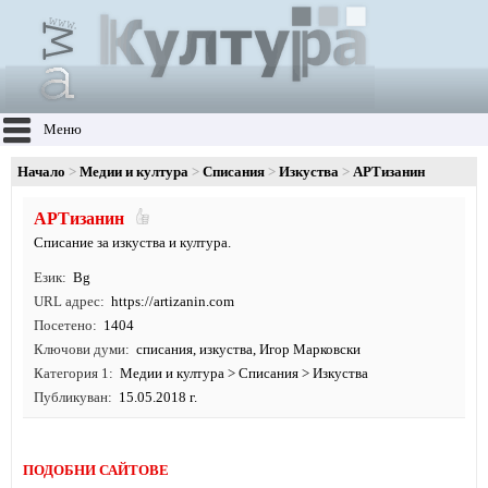
Меню
Начало
Медии и култура
Списания
Изкуства
АРТизанин
АРТизанин
Списание за изкуства и култура.
Език
Bg
URL адрес
https:/
/
artizanin.
com
Посетено
1404
Ключови думи
списания
,
изкуства
, Игор Марковски
Категория 1
Медии и култура
>
Списания
>
Изкуства
Публикуван
15.05.2018 г.
ПОДОБНИ САЙТОВЕ