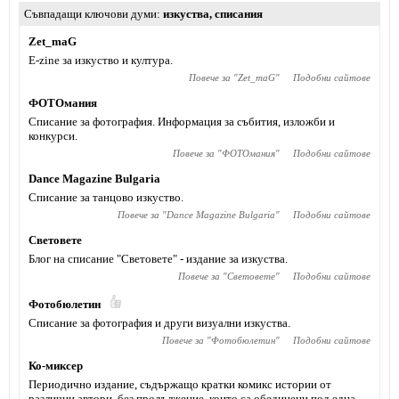
Съвпадащи ключови думи
изкуства
,
списания
Zet_maG
Е-zine за изкуство и култура.
Повече за "
Zet_maG
"
Подобни сайтове
ФОТОмания
Списание за фотография. Информация за събития, изложби и
конкурси.
Повече за "
ФОТОмания
"
Подобни сайтове
Dance Magazine Bulgaria
Списание за танцово изкуство.
Повече за "
Dance Magazine Bulgaria
"
Подобни сайтове
Световете
Блог на списание "Световете" - издание за изкуства.
Повече за "
Световете
"
Подобни сайтове
Фотобюлетин
Списание за фотография и други визуални изкуства.
Повече за "
Фотобюлетин
"
Подобни сайтове
Ко-миксер
Периодично издание, съдържащо кратки комикс истории от
различни автори, без продължение, които са обединени под една