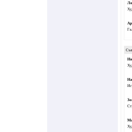
Ло
Ху
Ар
Га
Съв
Ни
Ху
На
Ис
Зо
Ст
Ма
Ху