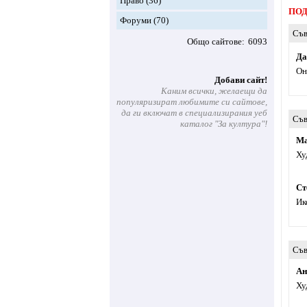
Право
(36)
ПОД
Форуми
(70)
Съв
Общо сайтове
6093
Да
Он
Добави сайт!
Каним всички, желаещи да
популяризират любимите си сайтове,
да ги включат в специализирания уеб
Съв
каталог "За култура"!
Ма
Ху
Ст
Ик
Съв
Ан
Ху