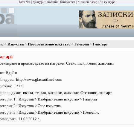
LiterNet
Културни новини
Книгосвят
Книжен пазар
За култура
ло
Изкуства
Изобразително изкуство
Галерии
Глас арт
ас арт
оектиране и производство на витражи. Стенописи, икони, живопис.
ик
Bg
,
Ru
L адрес
http:/
/
www.
glassartland.
com
сетено
1215
ючови думи
икони
,
стъкло
,
витражи
,
живопис
,
Стенопис
, глас арт
тегория 1
Изкуства
>
Изобразително изкуство
>
Галерии
тегория 2
Изкуства
>
Още изкуства
тегория 3
Изкуства
>
Изобразително изкуство
>
Иконопис
бликуван
11.03.2012 г.