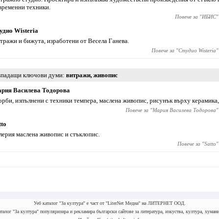
временни техники.
Повече за "
ИБИС
"
удио Wisteria
тражи и бижута, изработени от Весела Ганева.
Повече за "
Студио Wisteria
"
падащи ключови думи
витражи
,
живопис
рия Василева Тодорова
орби, изпълнени с техники темпера, маслена живопис, рисунък върху керамика,
Повече за "
Мария Василева Тодорова
"
tto
лерия маслена живопис и стъклопис.
Повече за "
Satto
"
Уеб каталог "За култура" е част от "LiterNet Медиа" на ЛИТЕРНЕТ ООД.
талог "За култура" популяризира и рекламира български сайтове за литература, изкуства, култура, хумани