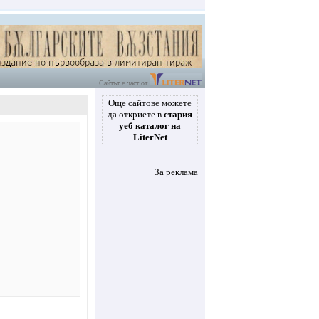
Сайтът е част от
Още сайтове можете
да откриете в
стария
уеб каталог на
LiterNet
За реклама