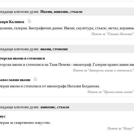
падащи ключови думи
Икони
,
живопис
,
стъкло
аври Калинов
дожник, галерия. Биографични данни. Икони, скулптура, стъкло, метал, керамика
Повече за "
Ставри Калинов
"
падащи ключови думи
икони
,
стенопис
торски икони и стенописи
торски икони и стенописи на Таня Пенева - иконограф. Галерия православни ик
Повече за "
Авторски икони и стенописи
"
авославни икони
лерия икони и стенописи от иконографа Наталия Богданова.
Повече за "
Православни икони
"
падащи ключови думи
живопис
,
стъкло
нус
лерия за съвременно изкуство.
Повече за "
Конус
"