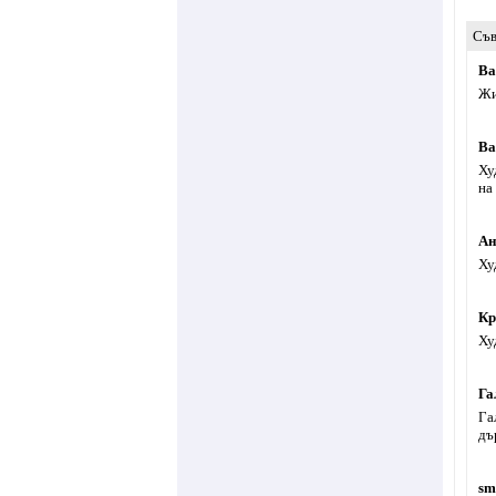
Съв
Ва
Жи
Ва
Ху
на
Ан
Ху
Кр
Ху
Га
Га
дъ
sm