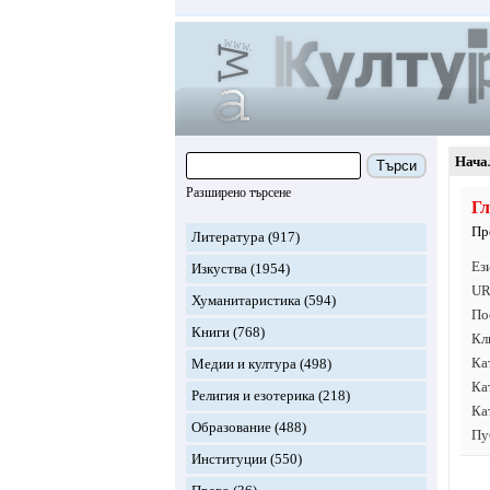
Нача
Търси
Разширено търсене
Гл
Пр
Литература
(917)
Ез
Изкуства
(1954)
UR
Хуманитаристика
(594)
По
Книги
(768)
Кл
Ка
Медии и култура
(498)
Ка
Религия и езотерика
(218)
Ка
Образование
(488)
Пу
Институции
(550)