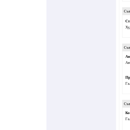
Съв
Ст
Ху
Съв
Ав
Ав
Пр
Га
Съв
Ко
Га