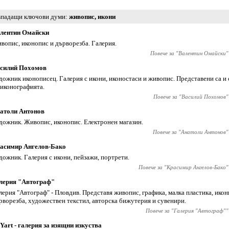
падащи ключови думи
живопис
,
икони
лентин Омайски
вопис, иконопис и дърворезба. Галерия.
Повече за "
Валентин Омайски
"
силий Похомов
дожник иконописец. Галерия с икони, иконостаси и живопис. Представени са и 
 иконографията.
Повече за "
Василий Похомов
"
атоли Антонов
дожник. Живопис, иконопис. Електронен магазин.
Повече за "
Анатоли Антонов
"
асимир Ангелов-Бако
дожник. Галерия с икони, пейзажи, портрети.
Повече за "
Красимир Ангелов-Бако
"
лерия "Автограф"
лерия "Автограф" - Пловдив. Представя живопис, графика, малка пластика, икон
рворезба, художествен текстил, авторска бижутерия и сувенири.
Повече за "
Галерия "Автограф"
"
Yart - галерия за изящни изкуства