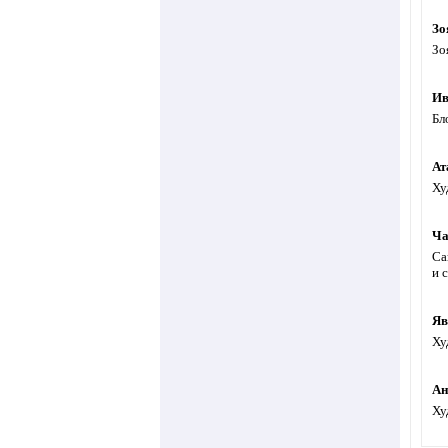
Зо
Зо
Ив
Бл
Ат
Ху
Ча
Са
и 
Яв
Ху
Ан
Ху