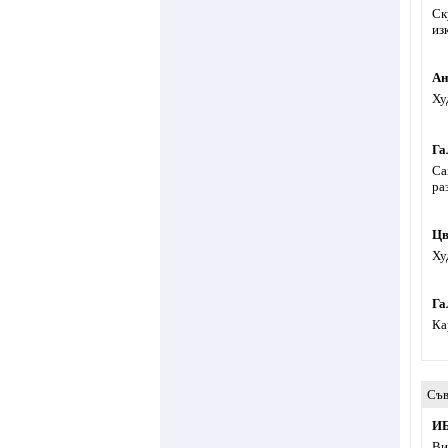
Ск
из
Ан
Ху
Га
Са
ра
Цв
Ху
Га
Ка
Съв
И
Ви