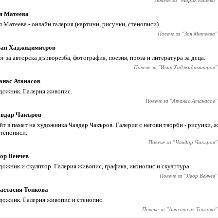
Повече за "
Мария Илиева
"
я Матеева
я Матеева - онлайн галерия (картини, рисунки, стенописи).
Повече за "
Зоя Матеева
"
ан Хаджидимитров
ог за авторска дърворезба, фотография, поезия, проза и литература за деца.
Повече за "
Иван Хаджидимитров
"
анас Атанасов
дожник. Галерия живопис.
Повече за "
Атанас Атанасов
"
вдар Чакъров
йт в памет на художника Чавдар Чакъров. Галерия с негови творби - рисунки, 
стенописи.
Повече за "
Чавдар Чакъров
"
ор Венчев
дожник и скулптор. Галерия живопис, графика, иконопис и скулптура.
Повече за "
Явор Венчев
"
астасия Тонкова
дожник. Галерия живопис и стенопис.
Повече за "
Анастасия Тонкова
"