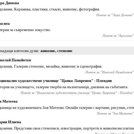
ра Димова
дожник. Керамика, пластики, стъкло, живопис, фотография.
Повече за "
Лора Димова
"
осита
лерия за съвременно изкуство.
Повече за "
Аросита
"
падащи ключови думи
живопис
,
стенопис
колай Панайотов
дожник. Галерия стенопис, мозайка, живопис и сценография.
Повече за "
Николай Панайотов
"
ционално художествено училище "Цанко Лавренов" - Пловдив
тория на училището, галерия творби на възпитаници, дневник на събитията.
Повече за "
Национално художествено училище "Цанко Лавренов" - Пловдив
"
я Матеева
раница на художничката Зоя Матеева. Онлайн галерия с картини, рисунки, сте
Повече за "
Зоя Матеева
"
рия Илиева
дожник. Представя свои стенописи, илюстрации, портрети и живописни платна