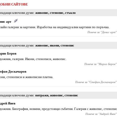
ОБНИ САЙТОВЕ
падащи ключови думи
живопис
,
стенопис
,
стъкло
нис арт
лайн галерия за картини. Изработка на индивидуални картини по поръчка.
Повече за "
Данис арт
"
падащи ключови думи
живопис
,
икони
,
стенопис
рио Беров
дожник, галерия. Икони, стенописи, живопис.
Повече за "
Марио Беров
"
ефан Доскачаров
они, стенописи и живописни платна.
Повече за "
Стефан Доскачаров
"
падащи ключови думи
витражи
,
живопис
,
стенопис
дрей Янев
дожник. Биография, новини, предстоящи събития. Галерия с живопис, стенопис
Повече за "
Андрей Янев
"