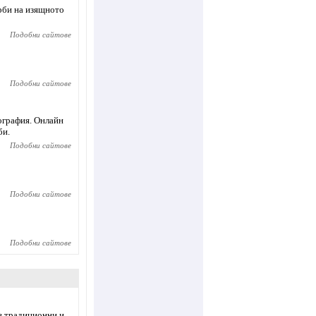
орби на изящното
Подобни сайтове
Подобни сайтове
ография. Онлайн
би.
Подобни сайтове
Подобни сайтове
Подобни сайтове
в традиционни и