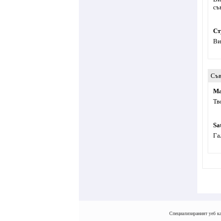
съ
Ст
Ви
Съв
Ма
Тв
Sa
Га
Специализираният уеб ка