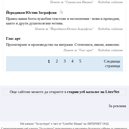
Повече за "
Станислав Иванов
"
Подобни сайтове
Йеродякон Юстин Зографски
Православни богослужебни текстове и песнопения - нови и преводни,
както и други душеполезни четива.
Повече за "
Йеродякон Юстин Зографски
"
Подобни сайтове
Глас арт
Проектиране и производство на витражи. Стенописи, икони, живопис.
Повече за "
Глас арт
"
Подобни сайтове
1
2
3
4
5
Следваща
страница
Още сайтове можете да откриете в
стария уеб каталог на LiterNet
За реклама
Уеб каталог "За култура" е част от "LiterNet Медиа" на ЛИТЕРНЕТ ООД.
Специализираният уеб каталог "За култура" популяризира и рекламира български сайтове за литература,