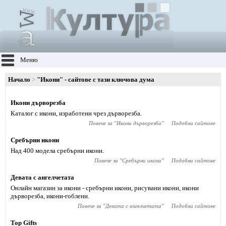
Меню
Начало
"Икони" - сайтове с тази ключова дума
Икони дърворезба
Каталог с икони, изработени чрез дърворезба.
Повече за "
Икони дърворезба
"
Подобни сайтове
Сребърни икони
Над 400 модела сребърни икони.
Повече за "
Сребърни икони
"
Подобни сайтове
Девата с ангелчетата
Онлайн магазин за икони - сребърни икони, рисувани икони, икони
дърворезба, икони-гоблени.
Повече за "
Девата с ангелчетата
"
Подобни сайтове
Top Gifts