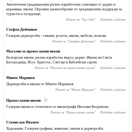
Автентични традиционни ръчно изработени сувенири от дърво и
керамика, икони. Огромно разнообразие от традиционни подаръци за
туристи и чужденци.
Повече за "
Top Gifts
"
Подобни сайтове
Стефан Дойчинов
Галерия дърворезби - тавани, розети, икони, мебели, ножове.
Повече за "
Стефан Дойчинов
"
Подобни сайтове
Магазин за православни икони
Български икони, ръчна изработка върху дърво. Икони на Света
Богородица, Исус Христос, Светци и Библейски сцени.
Повече за "
Магазин за православни икони
"
Подобни сайтове
Минчо Маринов
Дърворезби и икони от Минчо Маринов.
Повече за "
Минчо Маринов
"
Подобни сайтове
Православни икони
Галерия икони и стенописи от иконографа Наталия Богданова.
Повече за "
Православни икони
"
Подобни сайтове
Станислав Иванов
Художник. Галерия графика, живопис, икони и дърворезба.